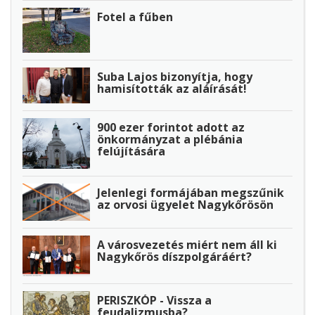
Fotel a fűben
Suba Lajos bizonyítja, hogy
hamisították az aláírását!
900 ezer forintot adott az
önkormányzat a plébánia
felújítására
Jelenlegi formájában megszűnik
az orvosi ügyelet Nagykőrösön
A városvezetés miért nem áll ki
Nagykőrös díszpolgáráért?
PERISZKÓP - Vissza a
feudalizmusba?