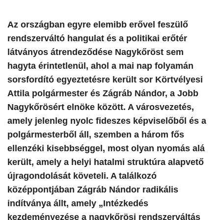
​Az országban egyre elemibb erővel feszülő
rendszerváltó hangulat és a politikai erőtér
látványos átrendeződése Nagykőröst sem
hagyta érintetlenül, ahol a mai nap folyamán
sorsfordító egyeztetésre került sor Körtvélyesi
Attila polgármester és Zágráb Nándor, a Jobb
Nagykőrösért elnöke között. A városvezetés,
amely jelenleg nyolc fideszes képviselőből és a
polgármesterből áll, szemben a három fős
ellenzéki kisebbséggel, most olyan nyomás alá
került, amely a helyi hatalmi struktúra alapvető
újragondolását követeli. A találkozó
középpontjában Zágráb Nándor radikális
indítványa állt, amely „Intézkedés
kezdeményezése a nagykőrösi rendszerváltás