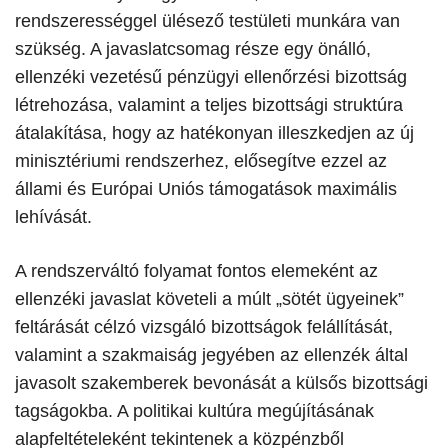
rendszerességgel ülésező testületi munkára van
szükség. A javaslatcsomag része egy önálló,
ellenzéki vezetésű pénzügyi ellenőrzési bizottság
létrehozása, valamint a teljes bizottsági struktúra
átalakítása, hogy az hatékonyan illeszkedjen az új
minisztériumi rendszerhez, elősegítve ezzel az
állami és Európai Uniós támogatások maximális
lehívását.
​A rendszerváltó folyamat fontos elemeként az
ellenzéki javaslat követeli a múlt „sötét ügyeinek”
feltárását célzó vizsgáló bizottságok felállítását,
valamint a szakmaiság jegyében az ellenzék által
javasolt szakemberek bevonását a külsős bizottsági
tagságokba. A politikai kultúra megújításának
alapfeltételeként tekintenek a közpénzből