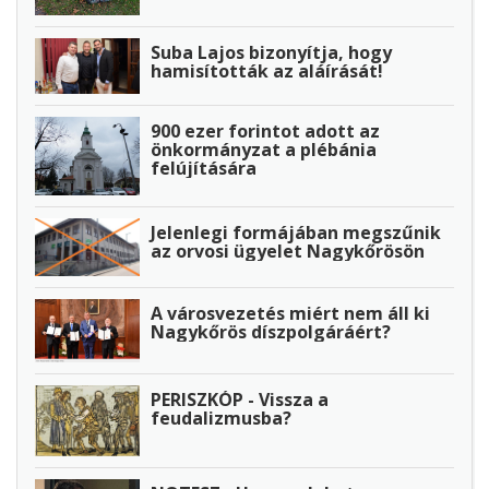
Suba Lajos bizonyítja, hogy
hamisították az aláírását!
900 ezer forintot adott az
önkormányzat a plébánia
felújítására
Jelenlegi formájában megszűnik
az orvosi ügyelet Nagykőrösön
A városvezetés miért nem áll ki
Nagykőrös díszpolgáráért?
PERISZKÓP - Vissza a
feudalizmusba?