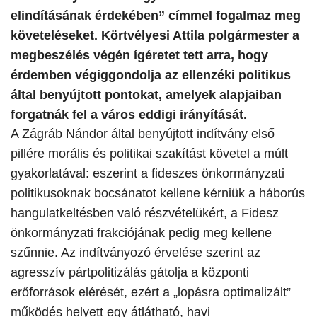
elindításának érdekében” címmel fogalmaz meg
követeléseket. Körtvélyesi Attila polgármester a
megbeszélés végén ígéretet tett arra, hogy
érdemben végiggondolja az ellenzéki politikus
által benyújtott pontokat, amelyek alapjaiban
forgatnák fel a város eddigi irányítását.
A Zágráb Nándor által benyújtott indítvány első
pillére morális és politikai szakítást követel a múlt
gyakorlatával: eszerint a fideszes önkormányzati
politikusoknak bocsánatot kellene kérniük a háborús
hangulatkeltésben való részvételükért, a Fidesz
önkormányzati frakciójának pedig meg kellene
szűnnie. Az indítványozó érvelése szerint az
agresszív pártpolitizálás gátolja a központi
erőforrások elérését, ezért a „lopásra optimalizált”
működés helyett egy átlátható, havi