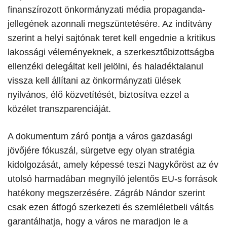
finanszírozott önkormányzati média propaganda-
jellegének azonnali megszüntetésére. Az indítvány
szerint a helyi sajtónak teret kell engednie a kritikus
lakossági véleményeknek, a szerkesztőbizottságba
ellenzéki delegáltat kell jelölni, és haladéktalanul
vissza kell állítani az önkormányzati ülések
nyilvános, élő közvetítését, biztosítva ezzel a
közélet transzparenciáját.
​A dokumentum záró pontja a város gazdasági
jövőjére fókuszál, sürgetve egy olyan stratégia
kidolgozását, amely képessé teszi Nagykőröst az év
utolsó harmadában megnyíló jelentős EU-s források
hatékony megszerzésére. Zágráb Nándor szerint
csak ezen átfogó szerkezeti és szemléletbeli váltás
garantálhatja, hogy a város ne maradjon le a