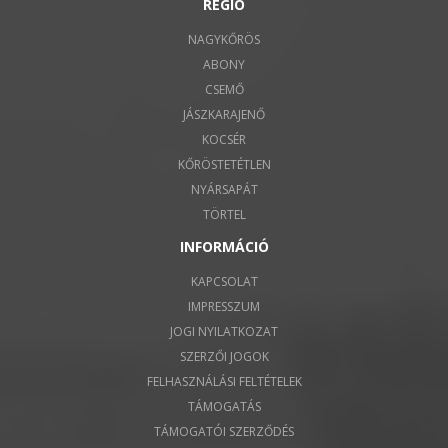
RÉGIÓ
NAGYKŐRÖS
ABONY
CSEMŐ
JÁSZKARAJENŐ
KOCSÉR
KŐRÖSTETÉTLEN
NYÁRSAPÁT
TÖRTEL
INFORMÁCIÓ
KAPCSOLAT
IMPRESSZUM
JOGI NYILATKOZAT
SZERZŐI JOGOK
FELHASZNÁLÁSI FELTÉTELEK
TÁMOGATÁS
TÁMOGATÓI SZERZŐDÉS