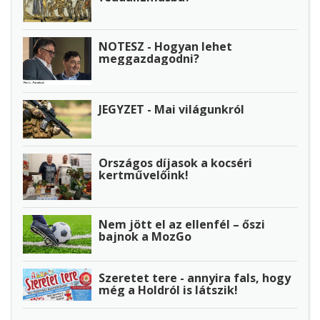
NOTESZ - Hogyan lehet
meggazdagodni?
JEGYZET - Mai világunkról
Országos díjasok a kocséri
kertművelőink!
Nem jött el az ellenfél – őszi
bajnok a MozGo
Szeretet tere - annyira fals, hogy
még a Holdról is látszik!