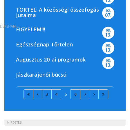
13.
TÖRTEL: A közösségi összefogás
02.
jutalma
07.
DERSHAN
FIGYELEM!!!
08.
13.
Egészségnap Törtelen
08.
13.
Augusztus 20-ai programok
08.
13.
Jászkarajenői búcsú
3
4
5
6
7
HÍRDETÉS