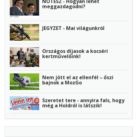
NOTESZ - Hogyan lehet
meggazdagodni?
JEGYZET - Mai világunkról
Országos díjasok a kocséri
kertművelőink!
Nem jött el az ellenfél – őszi
bajnok a MozGo
Szeretet tere - annyira fals, hogy
még a Holdról is látszik!