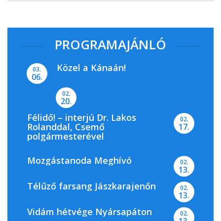
PROGRAMAJÁNLÓ
Közel a Kánaán!
03.
06.
02.
20.
Félidő! – interjú Dr. Lakos
02.
Rolanddal, Csemő
17.
polgármesterével
Mozgástanoda Meghívó
02.
13.
Télűző farsang Jászkarajenőn
02.
13.
Vidám hétvége Nyársapáton
02.