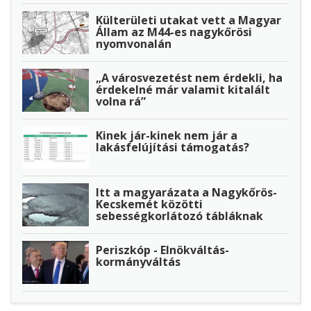
Külterületi utakat vett a Magyar
Állam az M44-es nagykőrösi
nyomvonalán
„A városvezetést nem érdekli, ha
érdekelné már valamit kitalált
volna rá”
Kinek jár-kinek nem jár a
lakásfelújítási támogatás?
Itt a magyarázata a Nagykőrös-
Kecskemét közötti
sebességkorlátozó tábláknak
Periszkóp - Elnökváltás-
kormányváltás