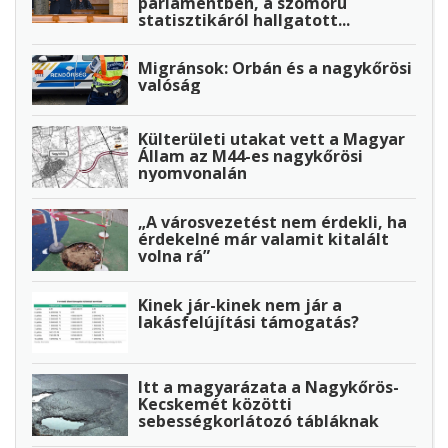
parlamentben, a szomorú
statisztikáról hallgatott...
Migránsok: Orbán és a nagykőrösi
valóság
Külterületi utakat vett a Magyar
Állam az M44-es nagykőrösi
nyomvonalán
„A városvezetést nem érdekli, ha
érdekelné már valamit kitalált
volna rá”
Kinek jár-kinek nem jár a
lakásfelújítási támogatás?
Itt a magyarázata a Nagykőrös-
Kecskemét közötti
sebességkorlátozó tábláknak