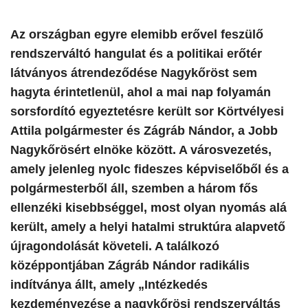
​Az országban egyre elemibb erővel feszülő
rendszerváltó hangulat és a politikai erőtér
látványos átrendeződése Nagykőröst sem
hagyta érintetlenül, ahol a mai nap folyamán
sorsfordító egyeztetésre került sor Körtvélyesi
Attila polgármester és Zágráb Nándor, a Jobb
Nagykőrösért elnöke között. A városvezetés,
amely jelenleg nyolc fideszes képviselőből és a
polgármesterből áll, szemben a három fős
ellenzéki kisebbséggel, most olyan nyomás alá
került, amely a helyi hatalmi struktúra alapvető
újragondolását követeli. A találkozó
középpontjában Zágráb Nándor radikális
indítványa állt, amely „Intézkedés
kezdeményezése a nagykőrösi rendszerváltás