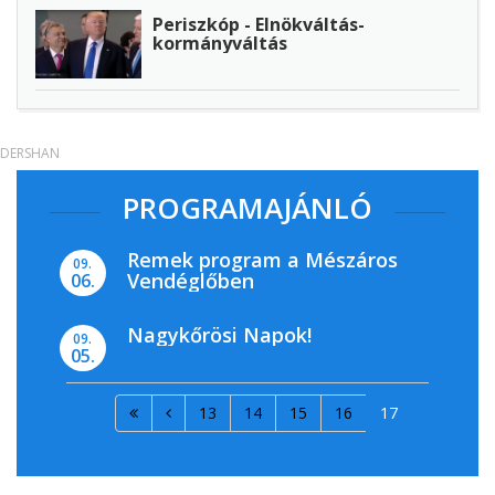
Periszkóp - Elnökváltás-
kormányváltás
DERSHAN
PROGRAMAJÁNLÓ
Remek program a Mészáros
09.
Vendéglőben
06.
Nagykőrösi Napok!
09.
05.
13
14
15
16
17