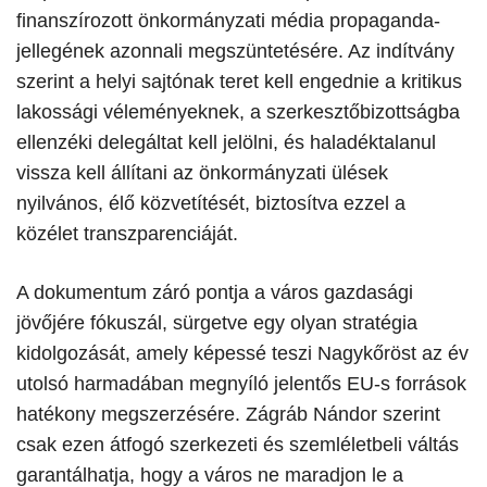
finanszírozott önkormányzati média propaganda-
jellegének azonnali megszüntetésére. Az indítvány
szerint a helyi sajtónak teret kell engednie a kritikus
lakossági véleményeknek, a szerkesztőbizottságba
ellenzéki delegáltat kell jelölni, és haladéktalanul
vissza kell állítani az önkormányzati ülések
nyilvános, élő közvetítését, biztosítva ezzel a
közélet transzparenciáját.
​A dokumentum záró pontja a város gazdasági
jövőjére fókuszál, sürgetve egy olyan stratégia
kidolgozását, amely képessé teszi Nagykőröst az év
utolsó harmadában megnyíló jelentős EU-s források
hatékony megszerzésére. Zágráb Nándor szerint
csak ezen átfogó szerkezeti és szemléletbeli váltás
garantálhatja, hogy a város ne maradjon le a