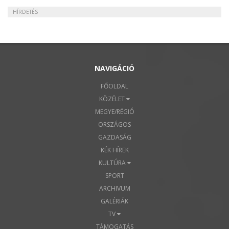
HÍRDETÉS
NAVIGÁCIÓ
FŐOLDAL
KÖZÉLET
MEGYE/RÉGIÓ
ORSZÁGOS
GAZDASÁG
KÉK HÍREK
KULTÚRA
SPORT
ARCHIVUM
GALÉRIÁK
TV
TÁMOGATÁS