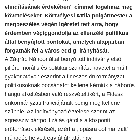
elindításának érdekében” címmel fogalmaz meg
követeléseket. Körtvélyesi Attila polgármester a
megbeszélés végén ígéretet tett arra, hogy
érdemben végiggondolja az ellenzéki politikus
által benyújtott pontokat, amelyek alapjaiban
forgatnák fel a város eddigi irányítását.
A Zágráb Nándor által benyújtott indítvány első
pillére morális és politikai szakítást követel a múlt
gyakorlatával: eszerint a fideszes önkormányzati
politikusoknak bocsánatot kellene kérniük a háborús
hangulatkeltésben való részvételükért, a Fidesz
önkormányzati frakciójának pedig meg kellene
szűnnie. Az indítványozó érvelése szerint az
agresszív pártpolitizálás gátolja a központi
erőforrások elérését, ezért a „lopásra optimalizált”
működés helyett egy átlátható, havi