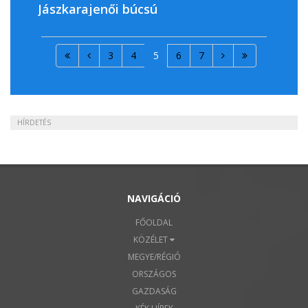
Jászkarajenői búcsú
3
4
5
6
7
HÍRDETÉS
NAVIGÁCIÓ
FŐOLDAL
KÖZÉLET
MEGYE/RÉGIÓ
ORSZÁGOS
GAZDASÁG