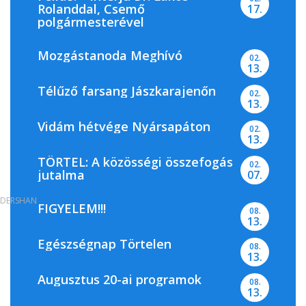
Rolanddal, Csemő
17.
polgármesterével
Mozgástanoda Meghívó
02.
13.
Télűző farsang Jászkarajenőn
02.
13.
Vidám hétvége Nyársapáton
02.
13.
TÖRTEL: A közösségi összefogás
02.
jutalma
07.
DERSHAN
FIGYELEM!!!
08.
13.
Egészségnap Törtelen
08.
13.
Augusztus 20-ai programok
08.
13.