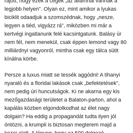
rájött, hogy ezek a cégek „az államnál vannak a
legjobb helyen”. Olyan ez, mint amikor a lyukas
biciklit odaadjuk a szomszédnak, hogy „nesze,
legyen a tiéd, vigyázz rá”, miközben mi már a
kertvégi ingatlanunk felé kacsintgatunk. Balásy úr
nem fél, nem menekül, csak éppen lemond vagy 80
milliárdnyi vagyonról, mintha csak egy tálca sütit
kínálna körbe.
​Persze a luxus miatt se tessék aggódni! A tihanyi
nyaraló és a floridai lakások csak „befektetések”,
nem pedig úri huncutságok. Ki ne akarna egy kis
mezőgazdasági területet a Balaton-parton, ahol a
kapálás közben elgondolkodhat az élet nagy
dolgain? Ha eddig a propagandát tudta ilyen jól
öntözni, a krumpli is biztosan megterem majd a