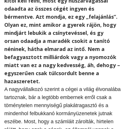
kitől kell félni, most egy huszárvágással
odaadta az összes cégét ingyen és
bérmentve. Azt mondja, ez egy „felajánlás”.
Olyan ez, mint amikor a gyerek rájön, hogy
mindjárt lebukik a csínytevéssel, és gy
orsan odaadja a maradék csokit a tanító
néninek, hátha elmarad az intő. Nem a
befagyasztott milliárdok vagy a nyomozók
miatt van ez a nagy kedvesség, áh, dehogy –
egyszerűen csak túlcsordult benne a
hazaszeretet.
A nagyvállalkozó szerint a cégei a világ élvonalába
tartoznak, bár a legtöbb embernek erről csak a
töménytelen mennyiségű plakátragasztó és a
mindenhol felbukkanó kormányüzenetek jutnak
eszébe. Most, hogy a számláit zárolták, hirtelen