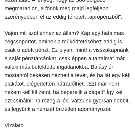
kezei alatt. A lényeg, hogy az 500 dolgozó
megmaradjon, a főnök meg majd legfeljebb
szerényebben él az eddig félretett „aprópénzből”.
​Vajon mit szól ehhez az állam? Kap egy hatalmas
cégcsoportot, aminek a működtetéséhez eddig is
csak ő adott pénzt. Ez olyan, mintha visszakapnánk
a saját pénztárcánkat, csak éppen a tartalmát már
valaki más befektette ingatlanokba. Balásy úr
mostantól békésen nézheti a tévét, és ha lát egy kék
plakátot, elégedetten hátradőlhet: „Ezt már nem
nekem kell kifizetni, ha beperelik a céget!” Így kell
ezt csinálni: ha rezeg a léc, váltsunk gyorsan hobbit,
és legyünk a nemzet önzetlen adományozói.
Vizslató