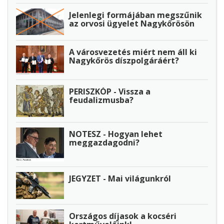
Jelenlegi formájában megszűnik
az orvosi ügyelet Nagykőrösön
A városvezetés miért nem áll ki
Nagykőrös díszpolgáráért?
PERISZKÓP - Vissza a
feudalizmusba?
NOTESZ - Hogyan lehet
meggazdagodni?
JEGYZET - Mai világunkról
Országos díjasok a kocséri