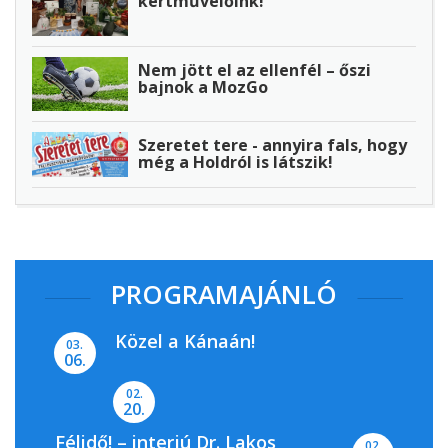
kertművelőink!
Nem jött el az ellenfél – őszi
bajnok a MozGo
Szeretet tere - annyira fals, hogy
még a Holdról is látszik!
PROGRAMAJÁNLÓ
Közel a Kánaán!
03.
06.
02.
20.
Félidő! – interjú Dr. Lakos
02.