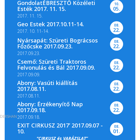
GondolatÉBRESZTŐ Közéleti
10.
A Magyar Nemzeti Levéltár Pest Megyei
Esték 2017. 11. 15.
05.
Levéltára, valamint a...
2017. 11. 15.
Geo Estek 2017.10.11-14.
08.
22.
2017. 10. 11-14.
Nyársapát: Szüreti Bográcsos
08.
Főzőcske 2017.09.23.
22.
2017.09.23.
Csemő: Szüreti Traktoros
08.
Felvonulás és Bál 2017.09.09.
22.
2017.09.09.
Abony: Vasúti kiállítás
08.
2017.08.11.
22.
2017.08.11.
Abony: Érzékenyítő Nap
08.
2017.09.18.
22.
DERSHAN
2017.09.18.
EXIT CIRKUSZ 2017’ 2017.09.07 -
08.
10.
01.
"CIRKUSZ és VARÁZSLAT”