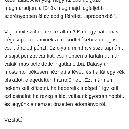
kezei alatt. A lényeg, hogy az 500 dolgozó
megmaradjon, a főnök meg majd legfeljebb
szerényebben él az eddig félretett „aprópénzből”.
​Vajon mit szól ehhez az állam? Kap egy hatalmas
cégcsoportot, aminek a működtetéséhez eddig is
csak ő adott pénzt. Ez olyan, mintha visszakapnánk
a saját pénztárcánkat, csak éppen a tartalmát már
valaki más befektette ingatlanokba. Balásy úr
mostantól békésen nézheti a tévét, és ha lát egy kék
plakátot, elégedetten hátradőlhet: „Ezt már nem
nekem kell kifizetni, ha beperelik a céget!” Így kell
ezt csinálni: ha rezeg a léc, váltsunk gyorsan hobbit,
és legyünk a nemzet önzetlen adományozói.
Vizslató