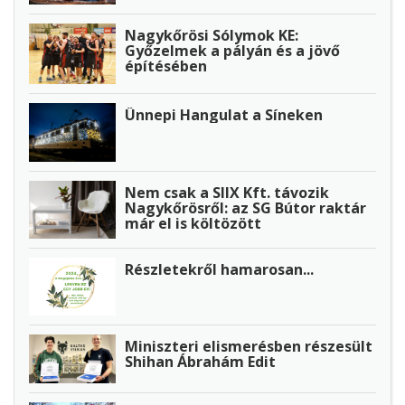
Nagykőrösi Sólymok KE:
Győzelmek a pályán és a jövő
építésében
Ünnepi Hangulat a Síneken
Nem csak a SIIX Kft. távozik
Nagykőrösről: az SG Bútor raktár
már el is költözött
Részletekről hamarosan...
Miniszteri elismerésben részesült
Shihan Ábrahám Edit