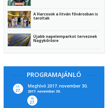
A Harcosok a litván fővárosban is
taroltak
Újabb napelemparkot terveznek
Nagykőrösre
PROGRAMAJÁNLÓ
Meghívó 2017. november 30.
11.
27.
2017. november 30.
10.
27.