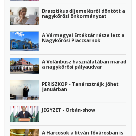
Drasztikus díjemelésről döntött a
nagykőrösi önkormányzat
A Vármegyei Értéktár része lett a
Nagykőrösi Piaccsarnok
A Volánbusz használatában marad
a nagykőrösi pályaudvar
PERISZKÓP - Tanársztrájk jöhet
januárban
JEGYZET - Orbán-show
A Harcosok a litván fővárosban is