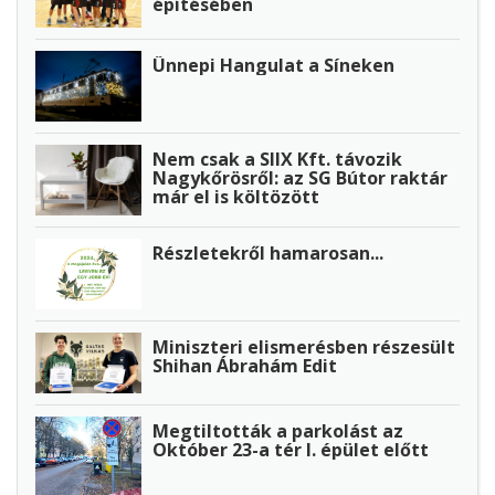
építésében
Ünnepi Hangulat a Síneken
Nem csak a SIIX Kft. távozik
Nagykőrösről: az SG Bútor raktár
már el is költözött
Részletekről hamarosan...
Miniszteri elismerésben részesült
Shihan Ábrahám Edit
Megtiltották a parkolást az
Október 23-a tér I. épület előtt