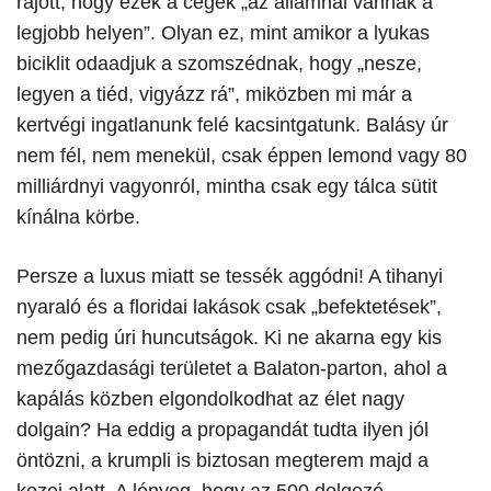
rájött, hogy ezek a cégek „az államnál vannak a
legjobb helyen”. Olyan ez, mint amikor a lyukas
biciklit odaadjuk a szomszédnak, hogy „nesze,
legyen a tiéd, vigyázz rá”, miközben mi már a
kertvégi ingatlanunk felé kacsintgatunk. Balásy úr
nem fél, nem menekül, csak éppen lemond vagy 80
milliárdnyi vagyonról, mintha csak egy tálca sütit
kínálna körbe.
​Persze a luxus miatt se tessék aggódni! A tihanyi
nyaraló és a floridai lakások csak „befektetések”,
nem pedig úri huncutságok. Ki ne akarna egy kis
mezőgazdasági területet a Balaton-parton, ahol a
kapálás közben elgondolkodhat az élet nagy
dolgain? Ha eddig a propagandát tudta ilyen jól
öntözni, a krumpli is biztosan megterem majd a