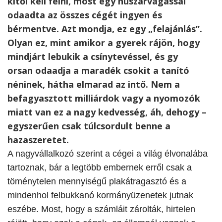
kitől kell félni, most egy huszárvágással
odaadta az összes cégét ingyen és
bérmentve. Azt mondja, ez egy „felajánlás”.
Olyan ez, mint amikor a gyerek rájön, hogy
mindjárt lebukik a csínytevéssel, és gy
orsan odaadja a maradék csokit a tanító
néninek, hátha elmarad az intő. Nem a
befagyasztott milliárdok vagy a nyomozók
miatt van ez a nagy kedvesség, áh, dehogy –
egyszerűen csak túlcsordult benne a
hazaszeretet.
A nagyvállalkozó szerint a cégei a világ élvonalába
tartoznak, bár a legtöbb embernek erről csak a
töménytelen mennyiségű plakátragasztó és a
mindenhol felbukkanó kormányüzenetek jutnak
eszébe. Most, hogy a számláit zárolták, hirtelen