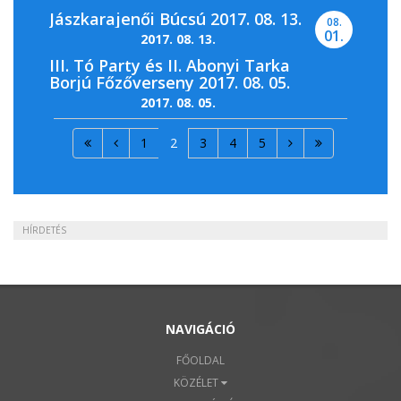
Jászkarajenői Búcsú 2017. 08. 13.
08.
01.
2017. 08. 13.
III. Tó Party és II. Abonyi Tarka
Borjú Főzőverseny 2017. 08. 05.
2017. 08. 05.
1
2
3
4
5
HÍRDETÉS
NAVIGÁCIÓ
FŐOLDAL
KÖZÉLET