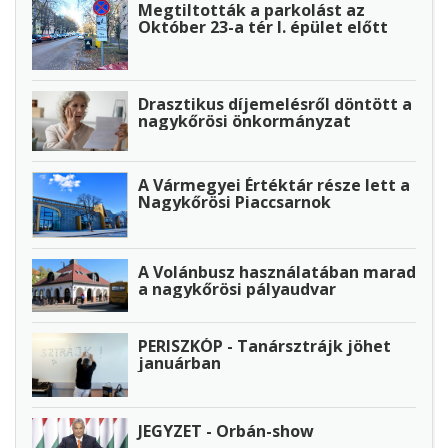
Megtiltották a parkolást az
Október 23-a tér I. épület előtt
Drasztikus díjemelésről döntött a
nagykőrösi önkormányzat
A Vármegyei Értéktár része lett a
Nagykőrösi Piaccsarnok
A Volánbusz használatában marad
a nagykőrösi pályaudvar
PERISZKÓP - Tanársztrájk jöhet
januárban
JEGYZET - Orbán-show