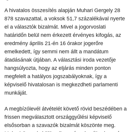
A hivatalos összesítés alapján Muhari Gergely 28
878 szavazattal, a voksok 51,7 százalékával nyerte
el a választók bizalmát. Mivel a jogorvoslati
határidőn belül nem érkezett érvényes kifogás, az
eredmény április 21-én 16 órakor jogerőre
emelkedett, így semmi nem állt a mandátum
átadásának útjában. A választási iroda vezetője
hangsúlyozta, hogy az eljárás minden ponton
megfelelt a hatályos jogszabályoknak, így a
képviselő hivatalosan is megkezdheti parlamenti
munkáját.
​A megbízólevél átvételét követő rövid beszédében a
frissen megválasztott országgyűlési képviselő
elsősorban a szavazók bizalmát köszönte meg.