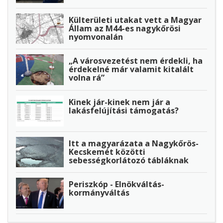
Külterületi utakat vett a Magyar
Állam az M44-es nagykőrösi
nyomvonalán
„A városvezetést nem érdekli, ha
érdekelné már valamit kitalált
volna rá”
Kinek jár-kinek nem jár a
lakásfelújítási támogatás?
Itt a magyarázata a Nagykőrös-
Kecskemét közötti
sebességkorlátozó tábláknak
Periszkóp - Elnökváltás-
kormányváltás