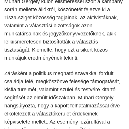
Muhari Gergely külön elismeréssel szólt a kampány
során mellette állókról, köszönetét fejezve ki a
Tisza-sziget közösség tagjainak, az aktivistáknak,
valamint a választási bizottságok azon
munkatársainak és jegyzőkönyvvezetőknek, akik
lelkiismeretesen biztosították a választás
tisztaságát. Kiemelte, hogy ezt a sikert közös
munkájuk eredményének tekinti.
​Zárásként a politikus megható szavakkal fordult
családja felé, megköszönve felesége támogatását,
kisfia türelmét, valamint szülei és testvére kitartó
segítését az elmúlt időszakban. Muhari Gergely
hangsúlyozta, hogy a kapott felhatalmazással élve
elkötelezett a választókerület érdekeinek
képviselete mellett. Az esemény lezárultával a