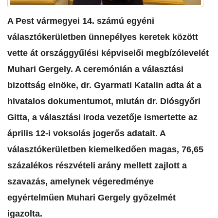
A Pest vármegyei 14. számú egyéni
választókerületben ünnepélyes keretek között
vette át országgyűlési képviselői megbízólevelét
Muhari Gergely. A ceremónián a választási
bizottság elnöke, dr. Gyarmati Katalin adta át a
hivatalos dokumentumot, miután dr. Diósgyőri
Gitta, a választási iroda vezetője ismertette az
április 12-i voksolás jogerős adatait. A
választókerületben kiemelkedően magas, 76,65
százalékos részvételi arány mellett zajlott a
szavazás, amelynek végeredménye
egyértelműen Muhari Gergely győzelmét
igazolta.