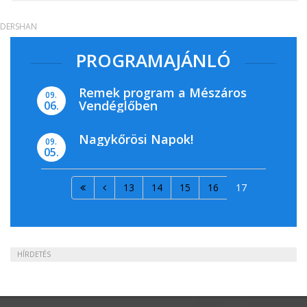
DERSHAN
PROGRAMAJÁNLÓ
Remek program a Mészáros
09.
Vendéglőben
06.
Nagykőrösi Napok!
09.
05.
13
14
15
16
17
HÍRDETÉS