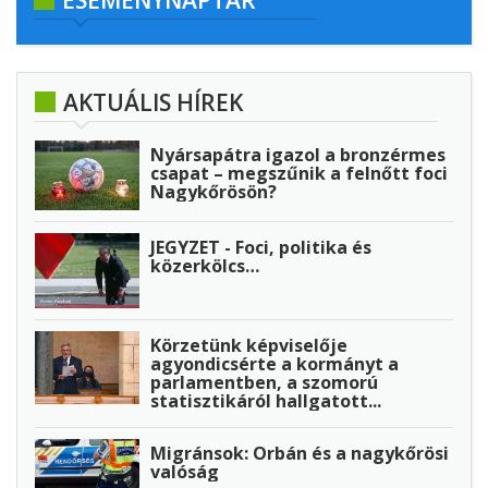
ESEMÉNYNAPTÁR
AKTUÁLIS HÍREK
Nyársapátra igazol a bronzérmes
csapat – megszűnik a felnőtt foci
Nagykőrösön?
JEGYZET - Foci, politika és
közerkölcs…
Körzetünk képviselője
agyondicsérte a kormányt a
parlamentben, a szomorú
statisztikáról hallgatott...
Migránsok: Orbán és a nagykőrösi
valóság