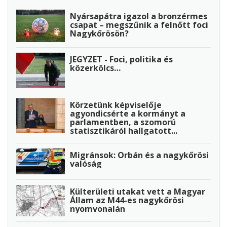
Nyársapátra igazol a bronzérmes
csapat – megszűnik a felnőtt foci
Nagykőrösön?
JEGYZET - Foci, politika és
közerkölcs…
Körzetünk képviselője
agyondicsérte a kormányt a
parlamentben, a szomorú
statisztikáról hallgatott...
Migránsok: Orbán és a nagykőrösi
valóság
Külterületi utakat vett a Magyar
Állam az M44-es nagykőrösi
nyomvonalán