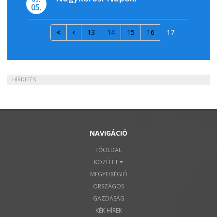
05.
13
14
15
16
17
HÍRDETÉS
NAVIGÁCIÓ
FŐOLDAL
KÖZÉLET
MEGYE/RÉGIÓ
ORSZÁGOS
GAZDASÁG
KÉK HÍREK