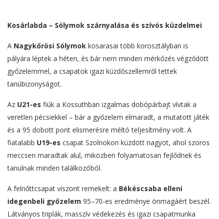
Kosárlabda – Sólymok szárnyalása és szívós küzdelmei
A
Nagykőrösi Sólymok
kosarasai több korosztályban is
pályára léptek a héten, és bár nem minden mérkőzés végződött
győzelemmel, a csapatok igazi küzdőszellemről tettek
tanúbizonyságot.
Az
U21-es
fiúk a Kossuthban izgalmas dobópárbajt vívtak a
veretlen pécsiekkel – bár a győzelem elmaradt, a mutatott játék
és a 95 dobott pont elismerésre méltó teljesítmény volt. A
fiatalabb
U19-es
csapat Szolnokon küzdött nagyot, ahol szoros
meccsen maradtak alul, miközben folyamatosan fejlődnek és
tanulnak minden találkozóból.
A felnőttcsapat viszont remekelt: a
Békéscsaba elleni
idegenbeli győzelem
95–70-es eredménye önmagáért beszél.
Látványos triplák, masszív védekezés és igazi csapatmunka