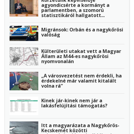
Körzetünk képviselője
agyondicsérte a kormányt a
parlamentben, a szomorú
statisztikáról hallgatott...
Migránsok: Orbán és a nagykőrösi
valóság
Külterületi utakat vett a Magyar
Állam az M44-es nagykőrösi
nyomvonalán
„A városvezetést nem érdekli, ha
érdekelné már valamit kitalált
volna rá”
Kinek jár-kinek nem jár a
lakásfelújítási támogatás?
Itt a magyarázata a Nagykőrös-
Kecskemét közötti