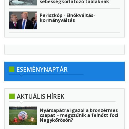
sebességkorlátozó tábláknak
Periszkóp - Elnökváltás-
kormányváltás
ESEMÉNYNAPTÁR
AKTUÁLIS HÍREK
Nyársapátra igazol a bronzérmes
csapat – megszűnik a felnőtt foci
Nagykőrösön?