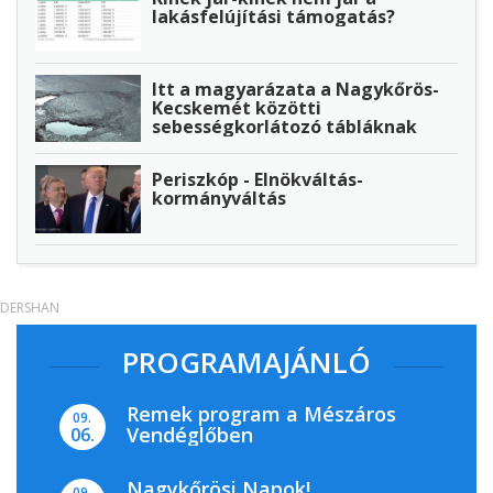
lakásfelújítási támogatás?
Itt a magyarázata a Nagykőrös-
Kecskemét közötti
sebességkorlátozó tábláknak
Periszkóp - Elnökváltás-
kormányváltás
DERSHAN
PROGRAMAJÁNLÓ
Remek program a Mészáros
09.
Vendéglőben
06.
Nagykőrösi Napok!
09.