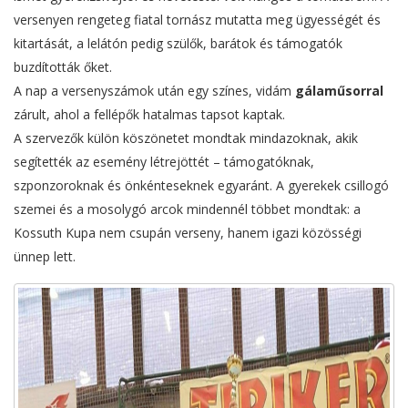
versenyen rengeteg fiatal tornász mutatta meg ügyességét és
kitartását, a lelátón pedig szülők, barátok és támogatók
buzdították őket.
A nap a versenyszámok után egy színes, vidám
gálaműsorral
zárult, ahol a fellépők hatalmas tapsot kaptak.
A szervezők külön köszönetet mondtak mindazoknak, akik
segítették az esemény létrejöttét – támogatóknak,
szponzoroknak és önkénteseknek egyaránt. A gyerekek csillogó
szemei és a mosolygó arcok mindennél többet mondtak: a
Kossuth Kupa nem csupán verseny, hanem igazi közösségi
ünnep lett.