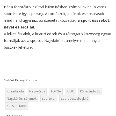
Bár a focistákról ezúttal külön írásban számolunk be, a város
sportélete így is pezseg. A tornászok, judósok és kosarasok
mind-mind ugyanazt az üzenetet közvetítik:
a sport összeköt,
nevel és erőt ad
.
A lelkes fiatalok, a kitartó edzők és a támogató közösség együtt
formálják azt a sportos Nagykőröst, amelyre mindannyian
büszkék lehetünk.
Szabóné Pálhegyi Krisztina
Kosárlabda
Nagykőrös
TORNA
JUDO
Kőrös Judo SE
Nagykőrösi sólymok
sportélet
sport összefoglaló
Kossuth Kupa