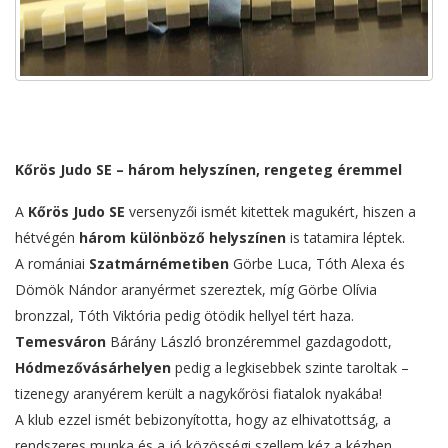
Kőrös Judo SE – három helyszínen, rengeteg éremmel
A
Kőrös Judo SE
versenyzői ismét kitettek magukért, hiszen a
hétvégén
három különböző helyszínen
is tatamira léptek.
A romániai
Szatmárnémetiben
Görbe Luca, Tóth Alexa és
Dömök Nándor aranyérmet szereztek, míg Görbe Olívia
bronzzal, Tóth Viktória pedig ötödik hellyel tért haza.
Temesváron
Bárány László bronzéremmel gazdagodott,
Hódmezővásárhelyen
pedig a legkisebbek szinte taroltak –
tizenegy aranyérem került a nagykőrösi fiatalok nyakába!
A klub ezzel ismét bebizonyította, hogy az elhivatottság, a
rendszeres munka és a jó közösségi szellem kéz a kézben