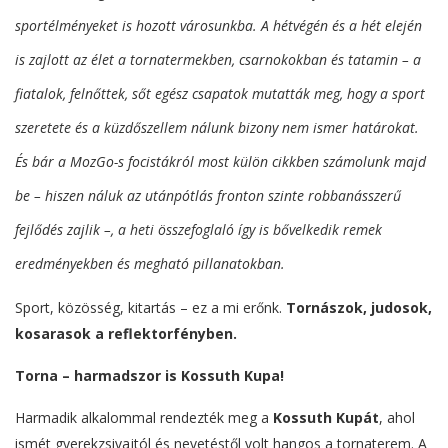
sportélményeket is hozott városunkba. A hétvégén és a hét elején
is zajlott az élet a tornatermekben, csarnokokban és tatamin – a
fiatalok, felnőttek, sőt egész csapatok mutatták meg, hogy a sport
szeretete és a küzdőszellem nálunk bizony nem ismer határokat.
És bár a MozGo-s focistákról most külön cikkben számolunk majd
be – hiszen náluk az utánpótlás fronton szinte robbanásszerű
fejlődés zajlik –, a heti összefoglaló így is bővelkedik remek
eredményekben és megható pillanatokban.
Sport, közösség, kitartás – ez a mi erőnk.
Tornászok, judosok,
kosarasok a reflektorfényben.
Torna – harmadszor is Kossuth Kupa!
Harmadik alkalommal rendezték meg a
Kossuth Kupát
, ahol
ismét gyerekzsivajtól és nevetéstől volt hangos a tornaterem. A