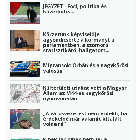
JEGYZET - Foci, politika és
közerkölcs…
Körzetünk képviselője
agyondicsérte a kormányt a
parlamentben, a szomorú
statisztikáról hallgatott...
Migránsok: Orbán és a nagykőrösi
valóság
Külterületi utakat vett a Magyar
Állam az M44-es nagykőrösi
nyomvonalán
„A városvezetést nem érdekli, ha
érdekelné már valamit kitalált
volna rá”
Kinek jár-kinek nem jár a