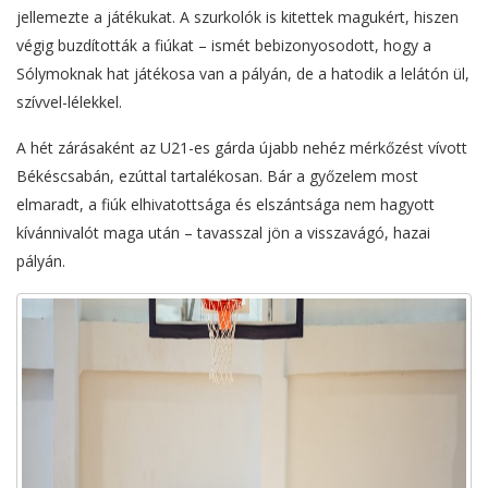
jellemezte a játékukat. A szurkolók is kitettek magukért, hiszen
végig buzdították a fiúkat – ismét bebizonyosodott, hogy a
Sólymoknak hat játékosa van a pályán, de a hatodik a lelátón ül,
szívvel-lélekkel.
A hét zárásaként az U21-es gárda újabb nehéz mérkőzést vívott
Békéscsabán, ezúttal tartalékosan. Bár a győzelem most
elmaradt, a fiúk elhivatottsága és elszántsága nem hagyott
kívánnivalót maga után – tavasszal jön a visszavágó, hazai
pályán.