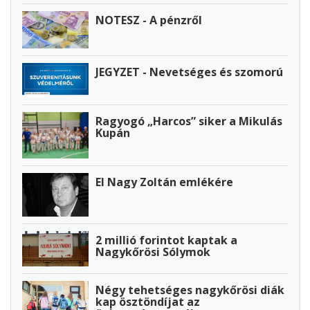
NOTESZ - A pénzről
JEGYZET - Nevetséges és szomorú
Ragyogó „Harcos” siker a Mikulás
Kupán
El Nagy Zoltán emlékére
2 millió forintot kaptak a
Nagykőrösi Sólymok
Négy tehetséges nagykőrösi diák
kap ösztöndíjat az