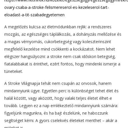
ovary-csaba-a-stroke-felismereserol-es-kezeleserol-tart-
eloadast-a-tit-szabadegyetemen
A megelőzés kulcsa az életmódunkban rejlik: a rendszeres
mozgás, az egészséges táplálkozás, a dohányzás mellőzése és
a magas vérnyomás, cukorbetegség vagy koleszterinszint
megfelelő kezelése mind csökkenti a kockázatot. Nem lehet
elégszer hangsúlyozni: a stroke nem csak időskori betegség,
fiatalabbakat is érinthet, ezért fontos, hogy mindenki ismerje a
tüneteket.
A Stroke Világnapja tehát nem csupán az orvosok, hanem
mindannyiunk ügye. Egyetlen perc is különbséget tehet élet és
halál között, vagy aközött, hogy valaki teljes életet élhet-e
tovább. Legyen ez a nap emlékeztető mindannyiunk számára:
figyeljünk magunkra, és ha bajt észlelünk, ne habozzunk
segítséget kérni. A gyors cselekvés életeket menthet – akár a
miénket is.