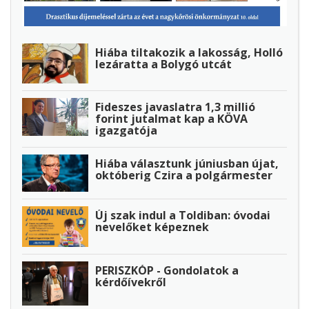
Hiába tiltakozik a lakosság, Holló
lezáratta a Bolygó utcát
Fideszes javaslatra 1,3 millió
forint jutalmat kap a KÖVA
igazgatója
Hiába választunk júniusban újat,
októberig Czira a polgármester
Új szak indul a Toldiban: óvodai
nevelőket képeznek
PERISZKÓP - Gondolatok a
kérdőívekről