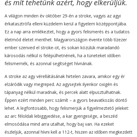
és mit tehetünk azért, hogy elkerüljük.
A világon minden év október 29-én a stroke, vagyis az agyi
érkatasztrófa elleni küzdelem kerül a figyelem középpontjába.
Ez a nap arra emlékeztet, hogy a gyors felismerés és a tudatos
életmód életet menthet. Magyarországon évente több tízezer
ember szenved el stroke-ot, és sokan közülük maradandó
károsodás nélkül is felépülhetnének, ha a tüneteket időben
felismernék, és azonnal segítséget hívnának.
A stroke az agy vérellátásának hirtelen zavara, amikor egy ér
elzáródik vagy megreped. Az agysejtek ilyenkor oxigén és
tápanyag nélkül maradnak, és percek alatt elpusztulhatnak.
Éppen ezért minden perc számít – a gyors beavatkozás döntő
lehet. A legfontosabb, hogy felismerjük a figyelmeztető jeleket:
az arc féloldali lebiggyedése, a kar gyengesége, a beszéd
elmosódása mind arra utalhat, hogy baj van. Ha ezeket
észleljük, azonnal hívni kell a 112-t, hiszen az időben megkezdett