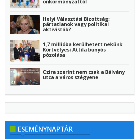
önkormányzattól
Helyi Választási Bizottság:
pártatlanok vagy politikai
aktivisták?
1,7 millióba kerülhetett nekünk
Körtvélyesi Attila bunyós
pózolása
Czira szerint nem csak a Bálvány
utca a város szégyene
ESEMÉNYNAPTÁR