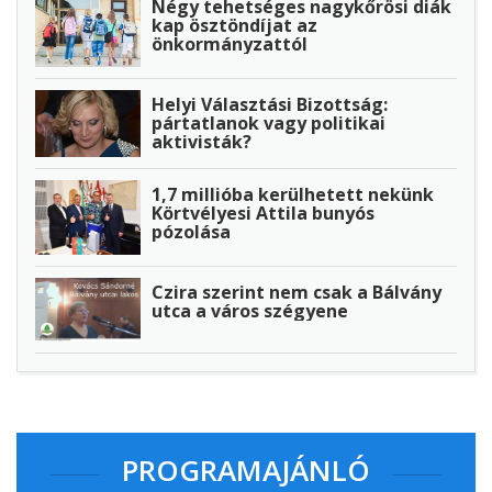
Négy tehetséges nagykőrösi diák
kap ösztöndíjat az
önkormányzattól
Helyi Választási Bizottság:
pártatlanok vagy politikai
aktivisták?
1,7 millióba kerülhetett nekünk
Körtvélyesi Attila bunyós
pózolása
Czira szerint nem csak a Bálvány
utca a város szégyene
PROGRAMAJÁNLÓ