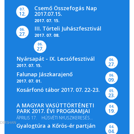
Csemő Összefogás Nap
07.
2017.07.15.
12.
2017. 07. 15.
III. Törteli Juhászfesztivál
06.
27.
2017. 07. 08.
06.
27.
Nyársapát - IX. Lecsófesztivál
06.
27.
2017. 07. 15.
Falunap Jászkarajenő
06.
09.
2017. 07. 01.
Kosárfonó tábor 2017. 07. 22-23.
05.
23.
A MAGYAR VASÚTTÖRTÉNETI
04.
PARK 2017. ÉVI PROGRAMJAI
19.
ÁPRILIS 17. HÚSVÉTI NYUSZIKERESÉS
DERSHAN
Gyalogtúra a Kőrös-ér partján
MÁJUS 13-14. GŐZMOZDONY...
04.
04.