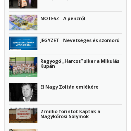
NOTESZ - A pénzről
JEGYZET - Nevetséges és szomorú
Ragyogó „Harcos” siker a Mikulás
Kupán
El Nagy Zoltán emlékére
2 millió forintot kaptak a
Nagykőrösi Sólymok