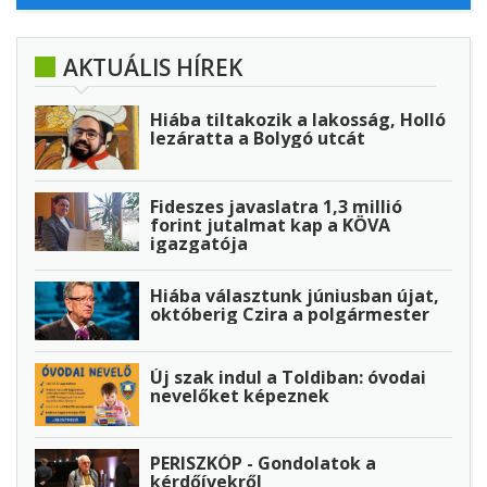
AKTUÁLIS HÍREK
Hiába tiltakozik a lakosság, Holló
lezáratta a Bolygó utcát
Fideszes javaslatra 1,3 millió
forint jutalmat kap a KÖVA
igazgatója
Hiába választunk júniusban újat,
októberig Czira a polgármester
Új szak indul a Toldiban: óvodai
nevelőket képeznek
PERISZKÓP - Gondolatok a
kérdőívekről