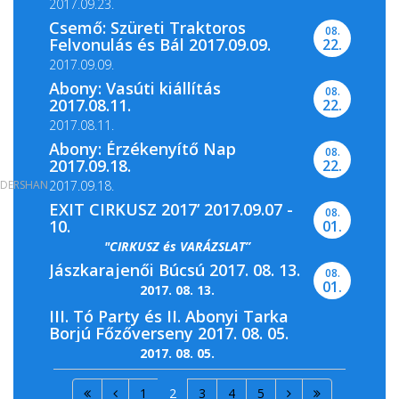
2017.09.23.
Csemő: Szüreti Traktoros
08.
Felvonulás és Bál 2017.09.09.
22.
2017.09.09.
Abony: Vasúti kiállítás
08.
2017.08.11.
22.
2017.08.11.
Abony: Érzékenyítő Nap
08.
2017.09.18.
22.
DERSHAN
2017.09.18.
EXIT CIRKUSZ 2017’ 2017.09.07 -
08.
10.
01.
"CIRKUSZ és VARÁZSLAT”
Jászkarajenői Búcsú 2017. 08. 13.
08.
01.
2017. 08. 13.
III. Tó Party és II. Abonyi Tarka
Borjú Főzőverseny 2017. 08. 05.
2017. 08. 05.
1
2
3
4
5