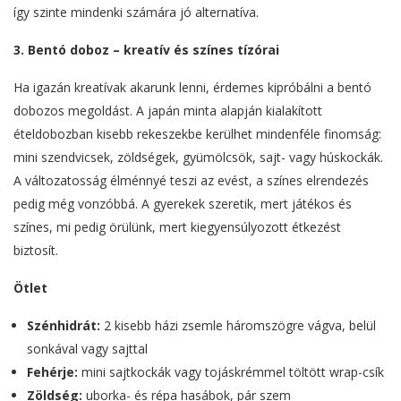
így szinte mindenki számára jó alternatíva.
3. Bentó doboz – kreatív és színes tízórai
Ha igazán kreatívak akarunk lenni, érdemes kipróbálni a bentó
dobozos megoldást. A japán minta alapján kialakított
ételdobozban kisebb rekeszekbe kerülhet mindenféle finomság:
mini szendvicsek, zöldségek, gyümölcsök, sajt- vagy húskockák.
A változatosság élménnyé teszi az evést, a színes elrendezés
pedig még vonzóbbá. A gyerekek szeretik, mert játékos és
színes, mi pedig örülünk, mert kiegyensúlyozott étkezést
biztosít.
Ötlet
Szénhidrát:
2 kisebb házi zsemle háromszögre vágva, belül
sonkával vagy sajttal
Fehérje:
mini sajtkockák vagy tojáskrémmel töltött wrap-csík
Zöldség:
uborka- és répa hasábok, pár szem