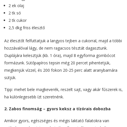
2 ek olaj
2 tk só
2 tk cukor
2,5 dkg friss élesztő
Az élesztőt felfuttatjuk a langyos tejben a cukorral, majd a többi
hozzávalóval lágy, de nem ragacsos tésztát dagasztunk.
Duplájára kelesztjük (kb. 1 óra), majd 8 egyforma gombócot
formázunk. Sütőpapíros tepsin még 20 percet pihentetjük,
megkenjük vízzel, és 200 fokon 20-25 perc alatt aranybarnára
sütjük.
Tipp: mehet bele magkeverék, reszelt sajt, vagy akár fűszerek is,
ha különlegesebb ízt szeretnénk.
2. Zabos finomság – gyors keksz a tízórais dobozba
Amikor gyors, egészséges és mégis laktató falatokra van