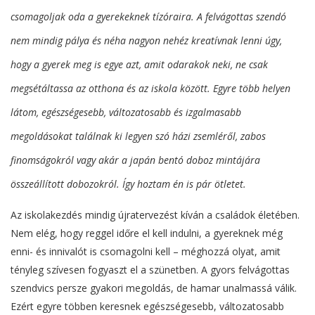
csomagoljak oda a gyerekeknek tízóraira. A felvágottas szendó
nem mindig pálya és néha nagyon nehéz kreatívnak lenni úgy,
hogy a gyerek meg is egye azt, amit odarakok neki, ne csak
megsétáltassa az otthona és az iskola között. Egyre több helyen
látom, egészségesebb, változatosabb és izgalmasabb
megoldásokat találnak ki legyen szó házi zsemléről, zabos
finomságokról vagy akár a japán bentó doboz mintájára
összeállított dobozokról. Így hoztam én is pár ötletet.
Az iskolakezdés mindig újratervezést kíván a családok életében.
Nem elég, hogy reggel időre el kell indulni, a gyereknek még
enni- és innivalót is csomagolni kell – méghozzá olyat, amit
tényleg szívesen fogyaszt el a szünetben. A gyors felvágottas
szendvics persze gyakori megoldás, de hamar unalmassá válik.
Ezért egyre többen keresnek egészségesebb, változatosabb