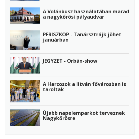
A Volánbusz használatában marad
a nagykőrösi pályaudvar
PERISZKÓP - Tanársztrájk jöhet
januárban
JEGYZET - Orbán-show
A Harcosok a litván fővárosban is
taroltak
Újabb napelemparkot terveznek
Nagykőrösre