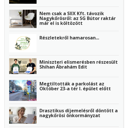
Nem csak a SIIX Kft. távozik
Nagykőrösről: az SG Bútor raktár
már el is költözött
Részletekről hamarosan...
Miniszteri elismerésben részesült
Shihan Ábrahám Edit
Megtiltották a parkolást az
Október 23-a tér I. épület előtt
Drasztikus díjemelésről döntött a
nagykőrösi önkormányzat