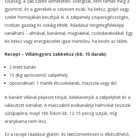
szükség, a zab szinte verhetetlen. Energizál, nem terheli meg a
gyomrot, és a gyerekek is szívesen eszik, ha keksz, golyó vagy
szelet formájában készítjük el. A zabpehely szuperegészséges,
rostban gazdag és sokáig eltelít. Ráadásul rengetegféleképp
variálható – almával, banánnal, magvakkal, csokidarabokkal. Egy
kis keksz vagy energiaszelet igazi mentőöv, ha kevés az időnk.
Recept – Villámgyors zabkeksz (kb. 15 darab):
2 érett banán
15 dkg aprószemű zabpehely
opcionálisan: 1 marék étcsokidarab, mazsola vagy dió
A banánt villával pépesre törjük, belekeverjük a zabpelyhet és a
választott extrákat. A masszából evőkanálnyi halmokat teszünk
sütőpapírra, majd 180 fokon kb. 12-15 percig sütjük, míg
aranybarna nem lesz.
Ez a recept ráadásul glutén- és laktózmentesen is elkészíthető,