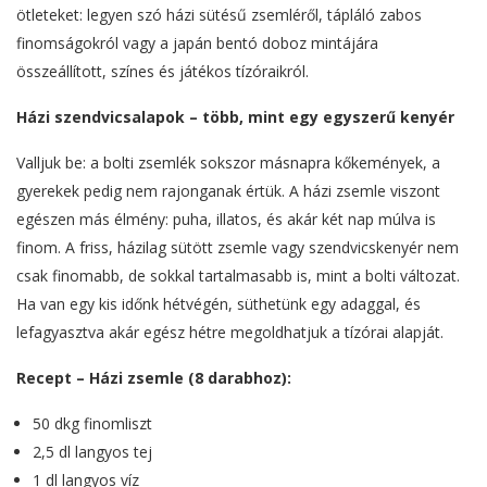
ötleteket: legyen szó házi sütésű zsemléről, tápláló zabos
finomságokról vagy a japán bentó doboz mintájára
összeállított, színes és játékos tízóraikról.
Házi szendvicsalapok – több, mint egy egyszerű kenyér
Valljuk be: a bolti zsemlék sokszor másnapra kőkemények, a
gyerekek pedig nem rajonganak értük. A házi zsemle viszont
egészen más élmény: puha, illatos, és akár két nap múlva is
finom. A friss, házilag sütött zsemle vagy szendvicskenyér nem
csak finomabb, de sokkal tartalmasabb is, mint a bolti változat.
Ha van egy kis időnk hétvégén, süthetünk egy adaggal, és
lefagyasztva akár egész hétre megoldhatjuk a tízórai alapját.
Recept – Házi zsemle (8 darabhoz):
50 dkg finomliszt
2,5 dl langyos tej
1 dl langyos víz