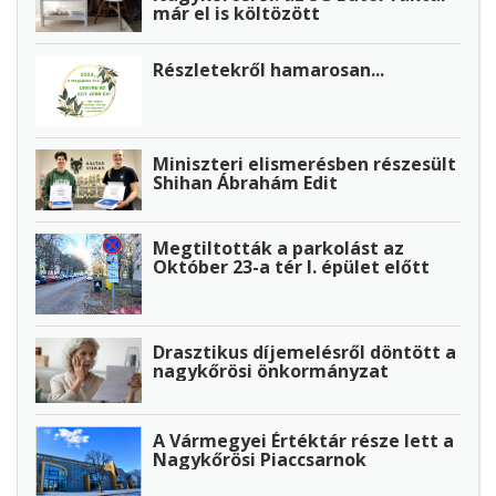
már el is költözött
Részletekről hamarosan...
Miniszteri elismerésben részesült
Shihan Ábrahám Edit
Megtiltották a parkolást az
Október 23-a tér I. épület előtt
Drasztikus díjemelésről döntött a
nagykőrösi önkormányzat
A Vármegyei Értéktár része lett a
Nagykőrösi Piaccsarnok