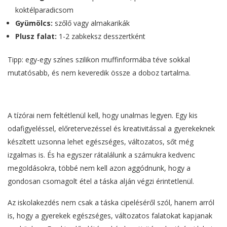
koktélparadicsom
Gyümölcs:
szőlő vagy almakarikák
Plusz falat:
1-2 zabkeksz desszertként
Tipp: egy-egy színes szilikon muffinformába téve sokkal
mutatósabb, és nem keveredik össze a doboz tartalma.
A tízórai nem feltétlenül kell, hogy unalmas legyen. Egy kis
odafigyeléssel, előretervezéssel és kreativitással a gyerekeknek
készített uzsonna lehet egészséges, változatos, sőt még
izgalmas is. És ha egyszer rátalálunk a számukra kedvenc
megoldásokra, többé nem kell azon aggódnunk, hogy a
gondosan csomagolt étel a táska alján végzi érintetlenül.
Az iskolakezdés nem csak a táska cipeléséről szól, hanem arról
is, hogy a gyerekek egészséges, változatos falatokat kapjanak