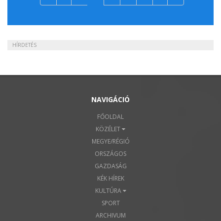
HÍRDETÉS
NAVIGÁCIÓ
FŐOLDAL
KÖZÉLET
MEGYE/RÉGIÓ
ORSZÁGOS
GAZDASÁG
KÉK HÍREK
KULTÚRA
SPORT
ARCHIVUM