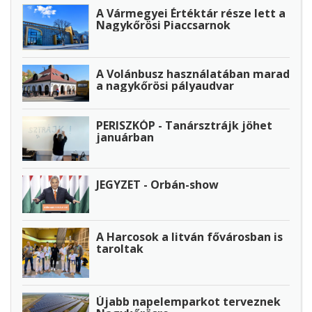
A Vármegyei Értéktár része lett a
Nagykőrösi Piaccsarnok
A Volánbusz használatában marad
a nagykőrösi pályaudvar
PERISZKÓP - Tanársztrájk jöhet
januárban
JEGYZET - Orbán-show
A Harcosok a litván fővárosban is
taroltak
Újabb napelemparkot terveznek