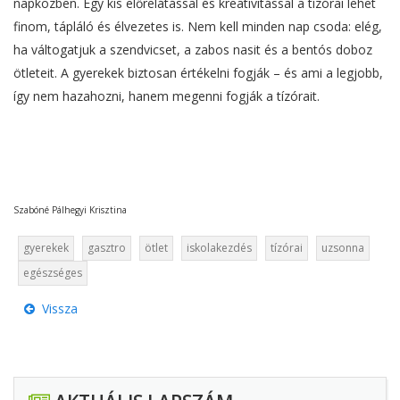
napközben. Egy kis előrelátással és kreativitással a tízórai lehet
finom, tápláló és élvezetes is. Nem kell minden nap csoda: elég,
ha váltogatjuk a szendvicset, a zabos nasit és a bentós doboz
ötleteit. A gyerekek biztosan értékelni fogják – és ami a legjobb,
így nem hazahozni, hanem megenni fogják a tízórait.
Szabóné Pálhegyi Krisztina
gyerekek
gasztro
ötlet
iskolakezdés
tízórai
uzsonna
egészséges
Vissza