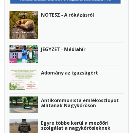
NOTESZ - A rókázásról
JEGYZET - Médiahír
Adomány az igazságért
Antikommunista emlékoszlopot
állítanak Nagykőrösön
Egyre többe kerül a mezőőri
szolgálat a nagykőrösieknek