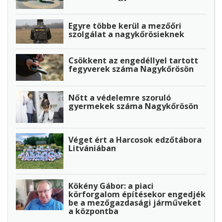
Egyre többe kerül a mezőőri
szolgálat a nagykőrösieknek
Csökkent az engedéllyel tartott
fegyverek száma Nagykőrösön
Nőtt a védelemre szoruló
gyermekek száma Nagykőrösön
Véget ért a Harcosok edzőtábora
Litvániában
Kökény Gábor: a piaci
körforgalom építésekor engedjék
be a mezőgazdasági járműveket
a központba