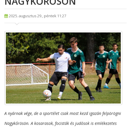
NAGYKŐRÖSÖN
2025. augusztus 29., péntek 11:27
A nyárnak vége, de a sportélet csak most kezd igazán felpörögni
Nagykőrösön. A kosarasok, focisták és judósok is emlékezetes