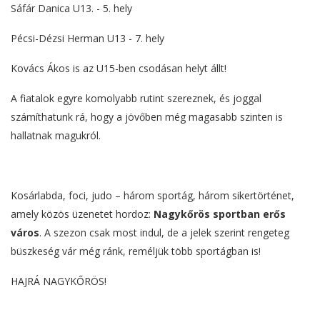
Sáfár Danica U13. - 5. hely
Pécsi-Dézsi Herman U13 - 7. hely
Kovács Ákos is az U15-ben csodásan helyt állt!
A fiatalok egyre komolyabb rutint szereznek, és joggal
számíthatunk rá, hogy a jövőben még magasabb szinten is
hallatnak magukról.
Kosárlabda, foci, judo – három sportág, három sikertörténet,
amely közös üzenetet hordoz:
Nagykőrös sportban erős
város
. A szezon csak most indul, de a jelek szerint rengeteg
büszkeség vár még ránk, reméljük több sportágban is!
HAJRÁ NAGYKŐRÖS!