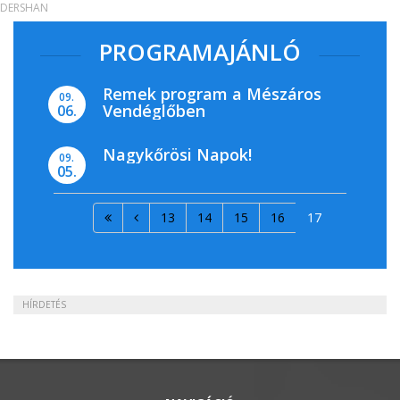
DERSHAN
PROGRAMAJÁNLÓ
Remek program a Mészáros
09.
Vendéglőben
06.
Nagykőrösi Napok!
09.
05.
13
14
15
16
17
HÍRDETÉS