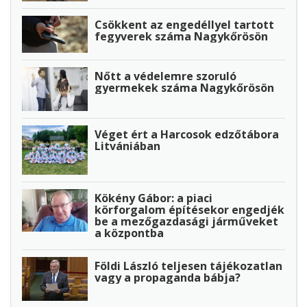
Csökkent az engedéllyel tartott
fegyverek száma Nagykőrösön
Nőtt a védelemre szoruló
gyermekek száma Nagykőrösön
Véget ért a Harcosok edzőtábora
Litvániában
Kökény Gábor: a piaci
körforgalom építésekor engedjék
be a mezőgazdasági járműveket
a központba
Földi László teljesen tájékozatlan
vagy a propaganda bábja?