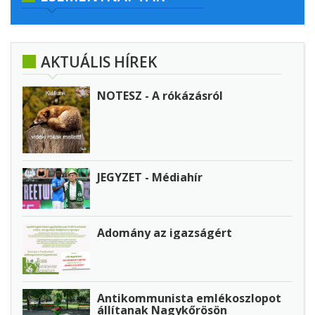
AKTUÁLIS HÍREK
NOTESZ - A rókázásról
JEGYZET - Médiahír
Adomány az igazságért
Antikommunista emlékoszlopot
állítanak Nagykőrösön