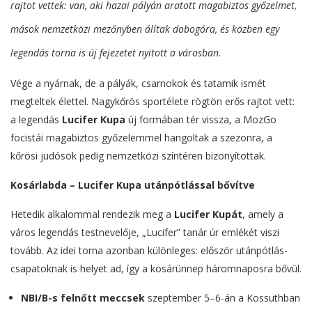
rajtot vettek: van, aki hazai pályán aratott magabiztos győzelmet,
mások nemzetközi mezőnyben álltak dobogóra, és közben egy
legendás torna is új fejezetet nyitott a városban.
Vége a nyárnak, de a pályák, csarnokok és tatamik ismét
megteltek élettel. Nagykőrös sportélete rögtön erős rajtot vett:
a legendás
Lucifer Kupa
új formában tér vissza, a MozGo
focistái magabiztos győzelemmel hangoltak a szezonra, a
kőrösi judósok pedig nemzetközi színtéren bizonyítottak.
Kosárlabda – Lucifer Kupa utánpótlással bővítve
Hetedik alkalommal rendezik meg a
Lucifer Kupát
, amely a
város legendás testnevelője, „Lucifer” tanár úr emlékét viszi
tovább. Az idei torna azonban különleges: először utánpótlás-
csapatoknak is helyet ad, így a kosárünnep háromnaposra bővül.
NBI/B-s felnőtt meccsek
szeptember 5–6-án a Kossuthban