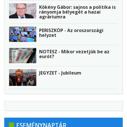
Kökény Gábor: sajnos a politika is
rányomja bélyegét a hazai
agráriumra
PERISZKÓP - Az oroszországi
helyzet
NOTESZ - Mikor vezetjük be az
eurót?
JEGYZET - Jubileum
ESEMÉNYNAPTÁR