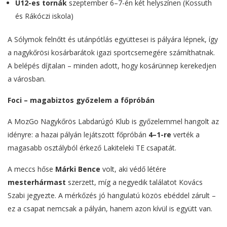
U12-es tornák
szeptember 6–7-én két helyszínen (Kossuth
és Rákóczi iskola)
A Sólymok felnőtt és utánpótlás együttesei is pályára lépnek, így
a nagykőrösi kosárbarátok igazi sportcsemegére számíthatnak.
A belépés díjtalan – minden adott, hogy kosárünnep kerekedjen
a városban.
Foci – magabiztos győzelem a főpróbán
A MozGo Nagykőrös Labdarúgó Klub is győzelemmel hangolt az
idényre: a hazai pályán lejátszott főpróbán
4–1-re
verték a
magasabb osztályból érkező Lakiteleki TE csapatát.
A meccs hőse
Márki Bence
volt, aki védő létére
mesterhármast
szerzett, míg a negyedik találatot Kovács
Szabi jegyezte. A mérkőzés jó hangulatú közös ebéddel zárult –
ez a csapat nemcsak a pályán, hanem azon kívül is együtt van.