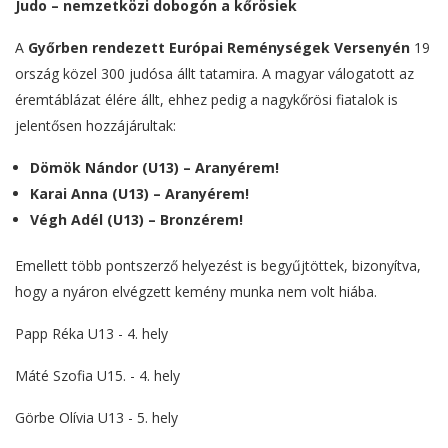
Judo – nemzetközi dobogón a kőrösiek
A
Győrben rendezett Európai Reménységek Versenyén
19
ország közel 300 judósa állt tatamira. A magyar válogatott az
éremtáblázat élére állt, ehhez pedig a nagykőrösi fiatalok is
jelentősen hozzájárultak:
Dömök Nándor (U13) – Aranyérem!
Karai Anna (U13) – Aranyérem!
Végh Adél (U13) – Bronzérem!
Emellett több pontszerző helyezést is begyűjtöttek, bizonyítva,
hogy a nyáron elvégzett kemény munka nem volt hiába.
Papp Réka U13 - 4. hely
Máté Szofia U15. - 4. hely
Görbe Olívia U13 - 5. hely