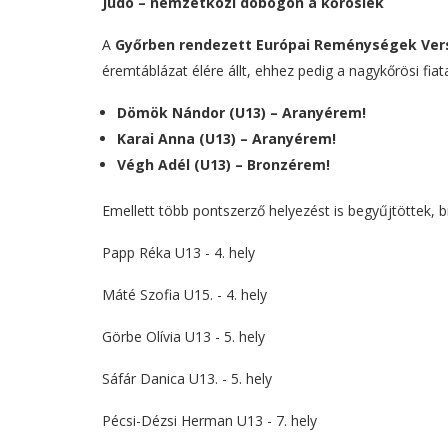
Judo – nemzetközi dobogón a kőrösiek
A
Győrben rendezett Európai Reménységek Ve
éremtáblázat élére állt, ehhez pedig a nagykőrösi fiat
Dömök Nándor (U13) – Aranyérem!
Karai Anna (U13) – Aranyérem!
Végh Adél (U13) – Bronzérem!
Emellett több pontszerző helyezést is begyűjtöttek,
Papp Réka U13 - 4. hely
Máté Szofia U15. - 4. hely
Görbe Olívia U13 - 5. hely
Sáfár Danica U13. - 5. hely
Pécsi-Dézsi Herman U13 - 7. hely