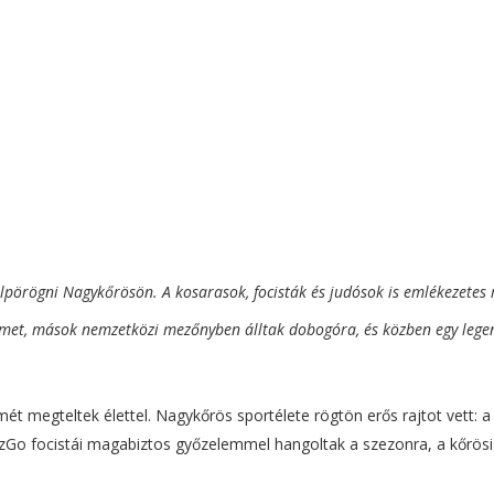
elpörögni Nagykőrösön. A kosarasok, focisták és judósok is emlékezetes 
elmet, mások nemzetközi mezőnyben álltak dobogóra, és közben egy lege
ét megteltek élettel. Nagykőrös sportélete rögtön erős rajtot vett: a
zGo focistái magabiztos győzelemmel hangoltak a szezonra, a kőrösi