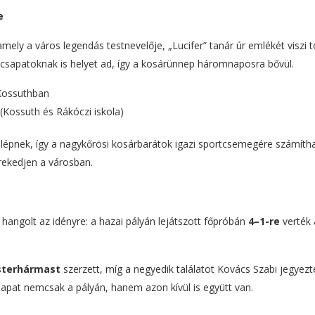
e
amely a város legendás testnevelője, „Lucifer” tanár úr emlékét viszi 
-csapatoknak is helyet ad, így a kosárünnep háromnaposra bővül.
Kossuthban
(Kossuth és Rákóczi iskola)
a lépnek, így a nagykőrösi kosárbarátok igazi sportcsemegére számíth
rekedjen a városban.
ngolt az idényre: a hazai pályán lejátszott főpróbán
4–1-re
verték 
terhármast
szerzett, míg a negyedik találatot Kovács Szabi jegyezt
sapat nemcsak a pályán, hanem azon kívül is együtt van.