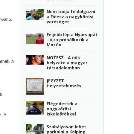
Nem tudja feldolgozni
a Fidesz a nagykőrösi
tovább.
vereséget
Feljebb lép a Nyársapát
- újra próbálkozik a
MozGo
NOTESZ - A nők
atnak. A
helyzete a magyar
társadalomban
JEGYZET -
Helyzetelemzés
a
Elégedettek a
nagykőrösi
iskolaőrökkel
e. A
Szabályosan lehet
parkolni a Kolping