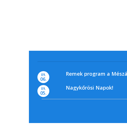
Remek program a Mészá
09.
06.
Nagykőrösi Napok!
09.
05.