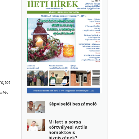
rajtot
ndás
Képviselői beszámoló
Mi lett a sorsa
Körtvélyesi Attila
homoktövis
bizniszének?