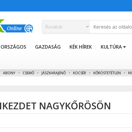
ORSZÁGOS
GAZDASÁG
KÉK HÍREK
KULTÚRA
ABONY
•
CSEMŐ
•
JÁSZKARAJENŐ
•
KOCSÉR
•
KŐRÖSTETÉTLEN
•
N
ZONKEZDET NAGYKŐRÖSÖN