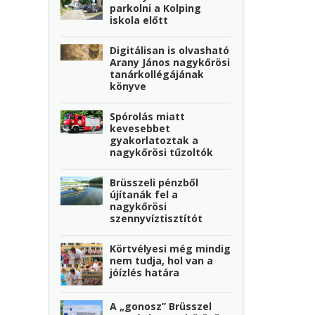
parkolni a Kolping
iskola előtt
Digitálisan is olvasható
Arany János nagykőrösi
tanárkollégájának
könyve
Spórolás miatt
kevesebbet
gyakorlatoztak a
nagykőrösi tűzoltók
Brüsszeli pénzből
újítanák fel a
nagykőrösi
szennyvíztisztítót
Körtvélyesi még mindig
nem tudja, hol van a
jóízlés határa
A „gonosz” Brüsszel