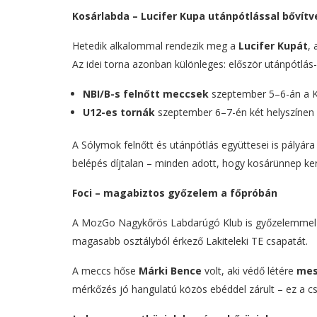
Kosárlabda – Lucifer Kupa utánpótlással bővítv
Hetedik alkalommal rendezik meg a
Lucifer Kupát
, 
Az idei torna azonban különleges: először utánpótlás
NBI/B-s felnőtt meccsek
szeptember 5–6-án a 
U12-es tornák
szeptember 6–7-én két helyszínen 
A Sólymok felnőtt és utánpótlás együttesei is pályár
belépés díjtalan – minden adott, hogy kosárünnep ke
Foci – magabiztos győzelem a főpróbán
A MozGo Nagykőrös Labdarúgó Klub is győzelemmel ha
magasabb osztályból érkező Lakiteleki TE csapatát.
A meccs hőse
Márki Bence
volt, aki védő létére
mes
mérkőzés jó hangulatú közös ebéddel zárult – ez a c