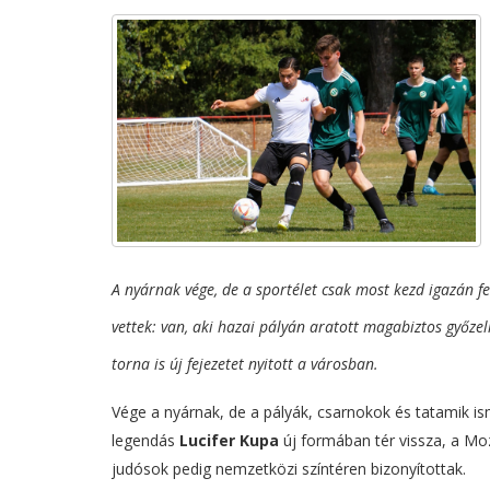
A nyárnak vége, de a sportélet csak most kezd igazán f
vettek: van, aki hazai pályán aratott magabiztos győz
torna is új fejezetet nyitott a városban.
Vége a nyárnak, de a pályák, csarnokok és tatamik ism
legendás
Lucifer Kupa
új formában tér vissza, a Mo
judósok pedig nemzetközi színtéren bizonyítottak.