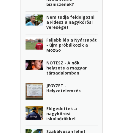
bizniszének?
Nem tudja feldolgozni
a Fidesz a nagykőrösi
vereséget
Feljebb lép a Nyársapát
- újra próbálkozik a
MozGo
NOTESZ - A nők
helyzete a magyar
társadalomban
JEGYZET -
Helyzetelemzés
Elégedettek a
nagykőrösi
iskolaőrökkel
Szabályosan lehet