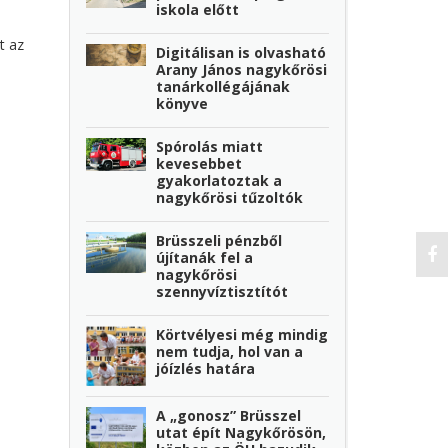
iskola előtt
t az
Digitálisan is olvasható
Arany János nagykőrösi
tanárkollégájának
könyve
Spórolás miatt
kevesebbet
gyakorlatoztak a
nagykőrösi tűzoltók
Brüsszeli pénzből
újítanák fel a
nagykőrösi
szennyvíztisztítót
Körtvélyesi még mindig
nem tudja, hol van a
jóízlés határa
A „gonosz” Brüsszel
utat épít Nagykőrösön,