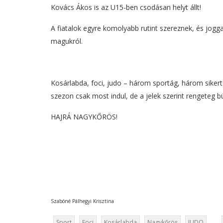
Kovács Ákos is az U15-ben csodásan helyt állt!
A fiatalok egyre komolyabb rutint szereznek, és jogg
magukról.
Kosárlabda, foci, judo – három sportág, három siker
szezon csak most indul, de a jelek szerint rengeteg 
HAJRÁ NAGYKŐRÖS!
Szabóné Pálhegyi Krisztina
Sport
Foci
Kosárlabda
Nagykőrös
JUDO