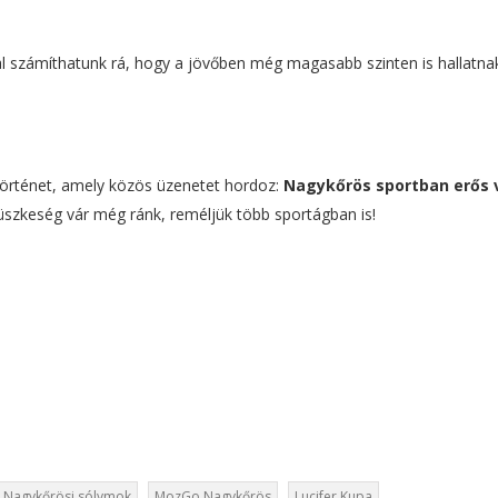
al számíthatunk rá, hogy a jövőben még magasabb szinten is hallatna
történet, amely közös üzenetet hordoz:
Nagykőrös sportban erős 
büszkeség vár még ránk, reméljük több sportágban is!
Nagykőrösi sólymok
MozGo Nagykőrös
Lucifer Kupa