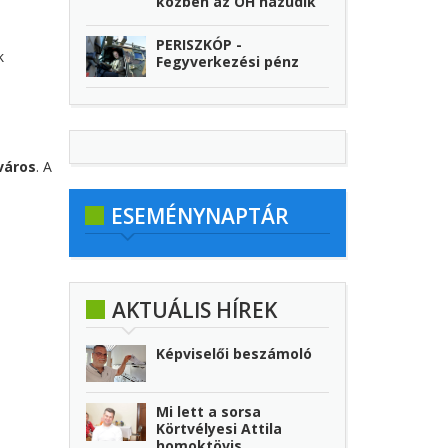
közben az ÖH hazudik
PERISZKÓP -
k
Fegyverkezési pénz
város
. A
ESEMÉNYNAPTÁR
AKTUÁLIS HÍREK
Képviselői beszámoló
Mi lett a sorsa
Körtvélyesi Attila
homoktövis