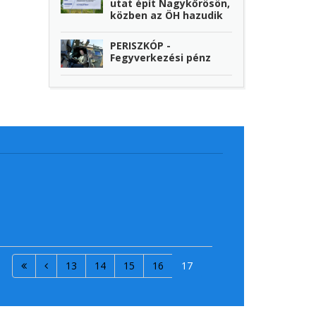
utat épít Nagykőrösön,
közben az ÖH hazudik
PERISZKÓP -
Fegyverkezési pénz
13
14
15
16
17