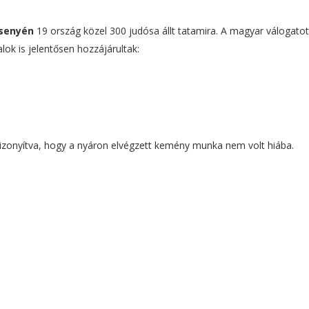
rsenyén
19 ország közel 300 judósa állt tatamira. A magyar válogatot
alok is jelentősen hozzájárultak:
 bizonyítva, hogy a nyáron elvégzett kemény munka nem volt hiába.