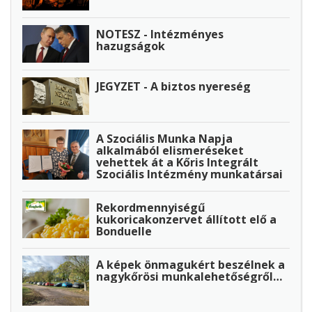
NOTESZ - Intézményes
hazugságok
JEGYZET - A biztos nyereség
A Szociális Munka Napja
alkalmából elismeréseket
vehettek át a Kőris Integrált
Szociális Intézmény munkatársai
Rekordmennyiségű
kukoricakonzervet állított elő a
Bonduelle
A képek önmagukért beszélnek a
nagykőrösi munkalehetőségről…