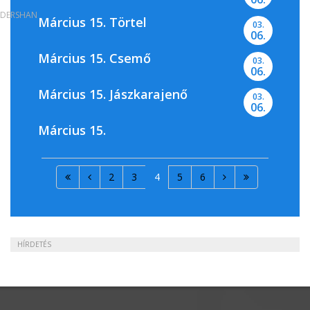
DERSHAN
Március 15. Törtel
03.
06.
Március 15. Csemő
03.
06.
Március 15. Jászkarajenő
03.
06.
Március 15.
2
3
4
5
6
HÍRDETÉS