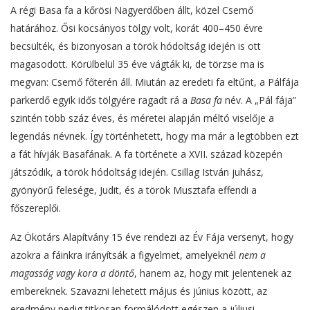
A régi Basa fa a kőrösi Nagyerdőben állt, közel Csemő
határához. Ősi kocsányos tölgy volt, korát 400–450 évre
becsülték, és bizonyosan a török hódoltság idején is ott
magasodott. Körülbelül 35 éve vágták ki, de törzse ma is
megvan: Csemő főterén áll. Miután az eredeti fa eltűnt, a Pálfája
parkerdő egyik idős tölgyére ragadt rá a
Basa fa
név. A „Pál fája”
szintén több száz éves, és méretei alapján méltó viselője a
legendás névnek. Így történhetett, hogy ma már a legtöbben ezt
a fát hívják Basafának. A fa története a XVII. század közepén
játszódik, a török hódoltság idején. Csillag István juhász,
gyönyörű felesége, Judit, és a török Musztafa effendi a
főszereplői.
Az Ökotárs Alapítvány 15 éve rendezi az Év Fája versenyt, hogy
azokra a fáinkra irányítsák a figyelmet, amelyeknél
nem a
magasság vagy kora a döntő
, hanem az, hogy mit jelentenek az
embereknek. Szavazni lehetett május és június között, az
eredmény pedig titkosan formálódott egészen a júliusi