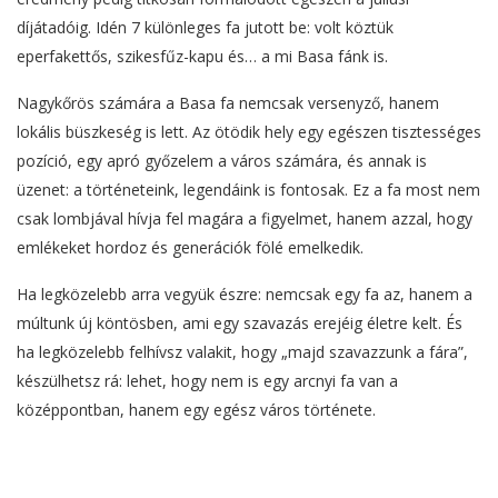
díjátadóig. Idén 7 különleges fa jutott be: volt köztük
eperfakettős, szikesfűz-kapu és… a mi Basa fánk is.
Nagykőrös számára a Basa fa nemcsak versenyző, hanem
lokális büszkeség is lett. Az ötödik hely egy egészen tisztességes
pozíció, egy apró győzelem a város számára, és annak is
üzenet: a történeteink, legendáink is fontosak. Ez a fa most nem
csak lombjával hívja fel magára a figyelmet, hanem azzal, hogy
emlékeket hordoz és generációk fölé emelkedik.
Ha legközelebb arra vegyük észre: nemcsak egy fa az, hanem a
múltunk új köntösben, ami egy szavazás erejéig életre kelt. És
ha legközelebb felhívsz valakit, hogy „majd szavazzunk a fára”,
készülhetsz rá: lehet, hogy nem is egy arcnyi fa van a
középpontban, hanem egy egész város története.