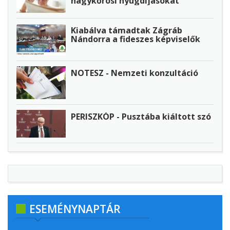
nagykőrösi nyugdíjasokat
Kiabálva támadtak Zágráb
Nándorra a fideszes képviselők
NOTESZ - Nemzeti konzultáció
PERISZKÓP - Pusztába kiáltott szó
ESEMÉNYNAPTÁR