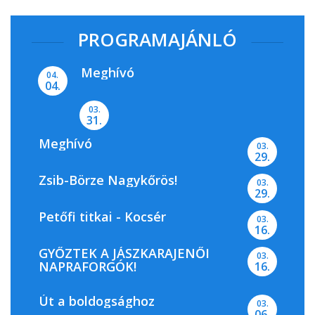
PROGRAMAJÁNLÓ
Meghívó
04.
04.
03.
31.
Meghívó
03.
29.
Zsib-Börze Nagykőrös!
03.
29.
Petőfi titkai - Kocsér
03.
16.
GYŐZTEK A JÁSZKARAJENŐI
03.
NAPRAFORGÓK!
16.
Út a boldogsághoz
03.
06.