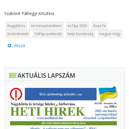
Szabóné Pálhegyi Krisztina
Nagykőrös
természetvédelem
év fája 2025
Basa fa
fa történetek
Pálfája parkerdő
helyi büszkeség
magyar tölgy
Vissza
AKTUÁLIS LAPSZÁM