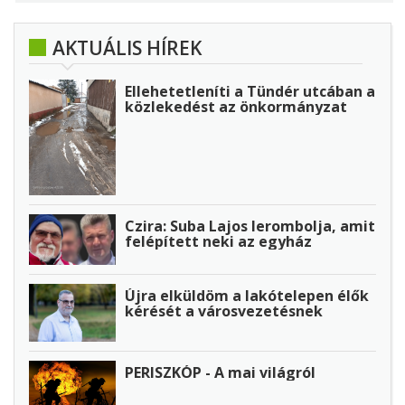
AKTUÁLIS HÍREK
Ellehetetleníti a Tündér utcában a
közlekedést az önkormányzat
Czira: Suba Lajos lerombolja, amit
felépített neki az egyház
Újra elküldöm a lakótelepen élők
kérését a városvezetésnek
PERISZKÓP - A mai világról