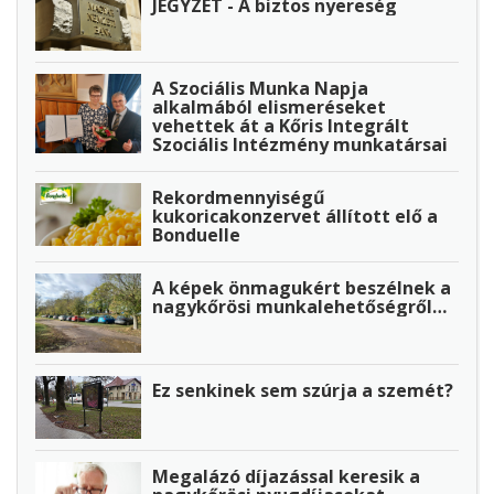
JEGYZET - A biztos nyereség
A Szociális Munka Napja
alkalmából elismeréseket
vehettek át a Kőris Integrált
Szociális Intézmény munkatársai
Rekordmennyiségű
kukoricakonzervet állított elő a
Bonduelle
A képek önmagukért beszélnek a
nagykőrösi munkalehetőségről…
Ez senkinek sem szúrja a szemét?
Megalázó díjazással keresik a