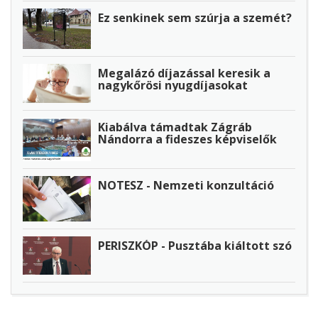
Ez senkinek sem szúrja a szemét?
Megalázó díjazással keresik a
nagykőrösi nyugdíjasokat
Kiabálva támadtak Zágráb
Nándorra a fideszes képviselők
NOTESZ - Nemzeti konzultáció
PERISZKÓP - Pusztába kiáltott szó