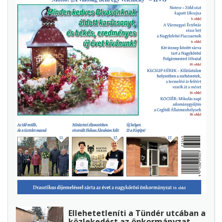
Ellehetetleníti a Tündér utcában a
közlekedést az önkormányzat