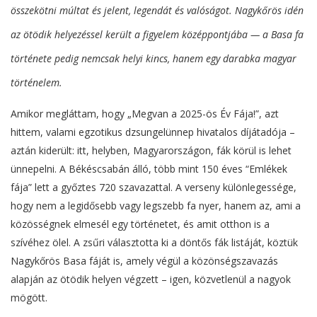
összekötni múltat és jelent, legendát és valóságot. Nagykőrös idén
az ötödik helyezéssel került a figyelem középpontjába — a Basa fa
története pedig nemcsak helyi kincs, hanem egy darabka magyar
történelem.
Amikor megláttam, hogy „Megvan a 2025-ös Év Fája!”, azt
hittem, valami egzotikus dzsungelünnep hivatalos díjátadója –
aztán kiderült: itt, helyben, Magyarországon, fák körül is lehet
ünnepelni. A Békéscsabán álló, több mint 150 éves “Emlékek
fája” lett a győztes 720 szavazattal. A verseny különlegessége,
hogy nem a legidősebb vagy legszebb fa nyer, hanem az, ami a
közösségnek elmesél egy történetet, és amit otthon is a
szívéhez ölel. A zsűri választotta ki a döntős fák listáját, köztük
Nagykőrös Basa fáját is, amely végül a közönségszavazás
alapján az ötödik helyen végzett – igen, közvetlenül a nagyok
mögött.