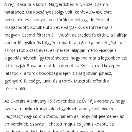
A régi Basa fa a kőrösi Nagyerdőben állt, közel Csemő
határához. Ősi kocsányos tölgy volt, korát 400–450 évre
becsülték, és bizonyosan a török hódoltság idején is ott
magasodott. Körülbelül 35 éve vágták ki, de törzse ma is
megvan: Csemő főterén áll. Miután az eredeti fa eltűnt, a Pálfája
parkerdő egyik idős tölgyére ragadt rá a
Basa fa
név. A „Pál fája”
szintén több száz éves, és méretei alapján méltó viselője a
legendás névnek. Így történhetett, hogy ma már a legtöbben ezt
a fát hívják Basafának. A fa története a XVII. század közepén
játszódik, a török hódoltság idején. Csillag István juhász,
gyönyörű felesége, Judit, és a török Musztafa effendi a
főszereplői.
Az Ökotárs Alapítvány 15 éve rendezi az Év Fája versenyt, hogy
azokra a fáinkra irányítsák a figyelmet, amelyeknél
nem a
magasság vagy kora a döntő
, hanem az, hogy mit jelentenek az
embereknek. Szavazni lehetett május és június között, az
eredmény pedig titkosan formálódott egészen a júliusi