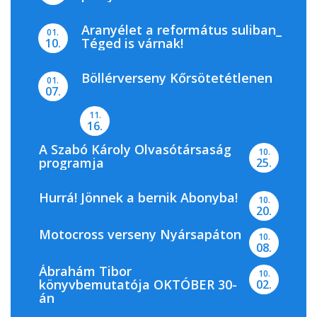
Aranyélet a református suliban_
01.
Téged is várnak!
10.
Böllérverseny Kőrsötetétlenen
01.
07.
11.
16.
A Szabó Károly Olvasótársaság
10.
programja
25.
Hurrá! Jönnek a bernik Abonyba!
10.
20.
Motocross verseny Nyársapáton
10.
08.
Ábrahám Tibor
10.
könyvbemutatója OKTÓBER 30-
02.
án