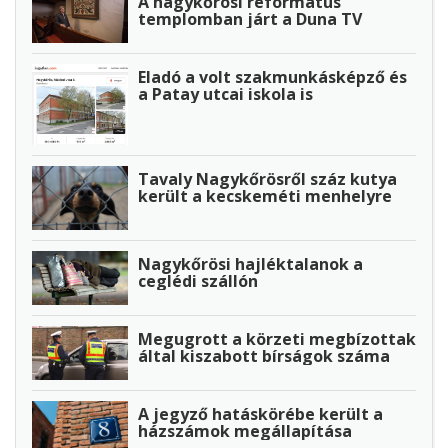
A nagykőrösi református
templomban járt a Duna TV
Eladó a volt szakmunkásképző és
a Patay utcai iskola is
Tavaly Nagykőrösről száz kutya
került a kecskeméti menhelyre
Nagykőrösi hajléktalanok a
ceglédi szállón
Megugrott a körzeti megbízottak
által kiszabott bírságok száma
A jegyző hatáskörébe került a
házszámok megállapítása