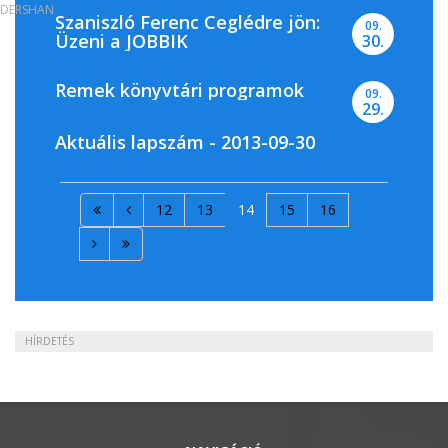
DERSHAN
Szaniszló Ferenc Ceglédre jön:
09.
Üzeni a JOBBIK
30.
Remek könyvtári programok
09.
29.
Aktuális lapszám - 2013-09-30
12
13
14
15
16
HÍRDETÉS