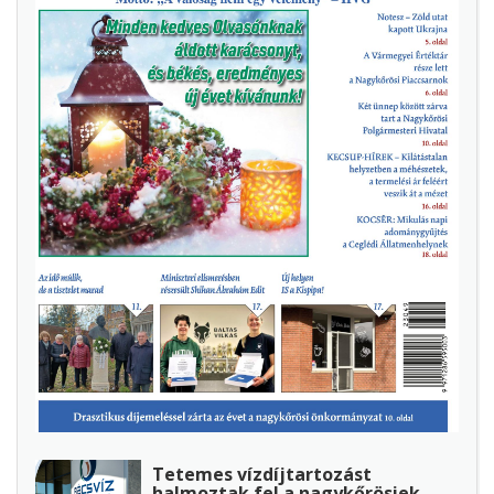
Tetemes vízdíjtartozást
halmoztak fel a nagykőrösiek