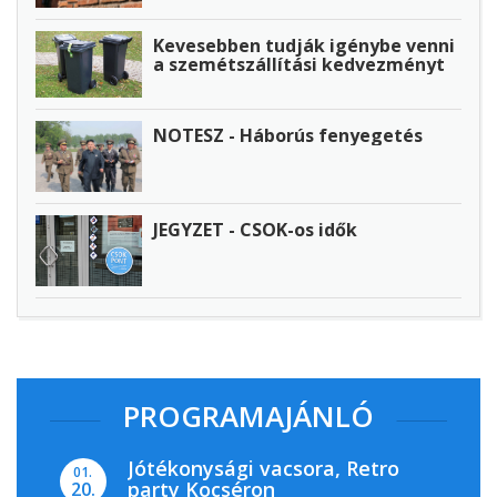
Kevesebben tudják igénybe venni
a szemétszállítási kedvezményt
NOTESZ - Háborús fenyegetés
JEGYZET - CSOK-os idők
PROGRAMAJÁNLÓ
Jótékonysági vacsora, Retro
01.
party Kocséron
20.