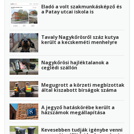
Eladó a volt szakmunkásképző és
a Patay utcai iskola is
Tavaly Nagykőrösről száz kutya
került a kecskeméti menhelyre
Nagykőrösi hajléktalanok a
ceglédi szállón
Megugrott a körzeti megbízottak
által kiszabott bírságok száma
A jegyző hatáskörébe került a
házszámok megállapítása
Kevesebben tudják igénybe venni