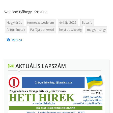
Szabóné Pálhegyi Krisztina
Nagykőrös
természetvédelem
év fája 2025
Basa fa
fa történetek
Pálfája parkerdő
helyi büszkeség
magyar tölgy
Vissza
AKTUÁLIS LAPSZÁM