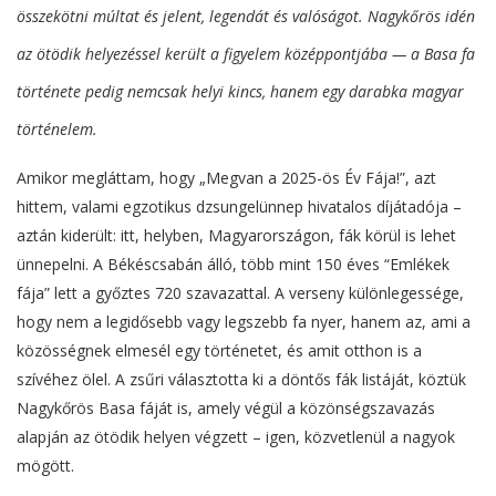
összekötni múltat és jelent, legendát és valóságot. Nagykőrös idén
az ötödik helyezéssel került a figyelem középpontjába — a Basa fa
története pedig nemcsak helyi kincs, hanem egy darabka magyar
történelem.
Amikor megláttam, hogy „Megvan a 2025-ös Év Fája!”, azt
hittem, valami egzotikus dzsungelünnep hivatalos díjátadója –
aztán kiderült: itt, helyben, Magyarországon, fák körül is lehet
ünnepelni. A Békéscsabán álló, több mint 150 éves “Emlékek
fája” lett a győztes 720 szavazattal. A verseny különlegessége,
hogy nem a legidősebb vagy legszebb fa nyer, hanem az, ami a
közösségnek elmesél egy történetet, és amit otthon is a
szívéhez ölel. A zsűri választotta ki a döntős fák listáját, köztük
Nagykőrös Basa fáját is, amely végül a közönségszavazás
alapján az ötödik helyen végzett – igen, közvetlenül a nagyok
mögött.