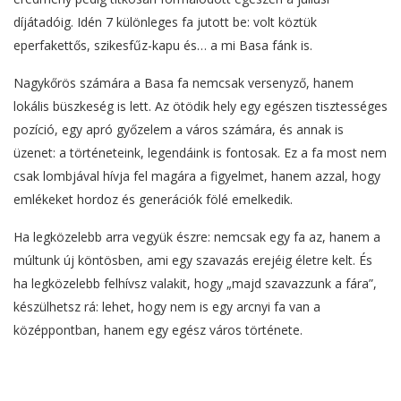
díjátadóig. Idén 7 különleges fa jutott be: volt köztük
eperfakettős, szikesfűz-kapu és… a mi Basa fánk is.
Nagykőrös számára a Basa fa nemcsak versenyző, hanem
lokális büszkeség is lett. Az ötödik hely egy egészen tisztességes
pozíció, egy apró győzelem a város számára, és annak is
üzenet: a történeteink, legendáink is fontosak. Ez a fa most nem
csak lombjával hívja fel magára a figyelmet, hanem azzal, hogy
emlékeket hordoz és generációk fölé emelkedik.
Ha legközelebb arra vegyük észre: nemcsak egy fa az, hanem a
múltunk új köntösben, ami egy szavazás erejéig életre kelt. És
ha legközelebb felhívsz valakit, hogy „majd szavazzunk a fára”,
készülhetsz rá: lehet, hogy nem is egy arcnyi fa van a
középpontban, hanem egy egész város története.