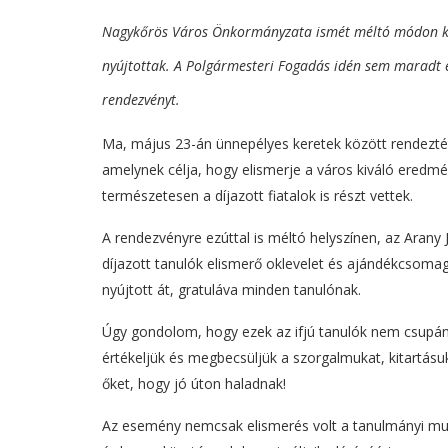
Nagykőrös Város Önkormányzata ismét méltó módon kös
nyújtottak. A Polgármesteri Fogadás idén sem maradt el
rendezvényt.
Ma, május 23-án ünnepélyes keretek között rendez
amelynek célja, hogy elismerje a város kiváló eredm
természetesen a díjazott fiatalok is részt vettek.
A rendezvényre ezúttal is méltó helyszínen, az Arany
díjazott tanulók elismerő oklevelet és ajándékcsoma
nyújtott át, gratuláva minden tanulónak.
Úgy gondolom, hogy ezek az ifjú tanulók nem csupán
értékeljük és megbecsüljük a szorgalmukat, kitartásu
őket, hogy jó úton haladnak!
Az esemény nemcsak elismerés volt a tanulmányi mun