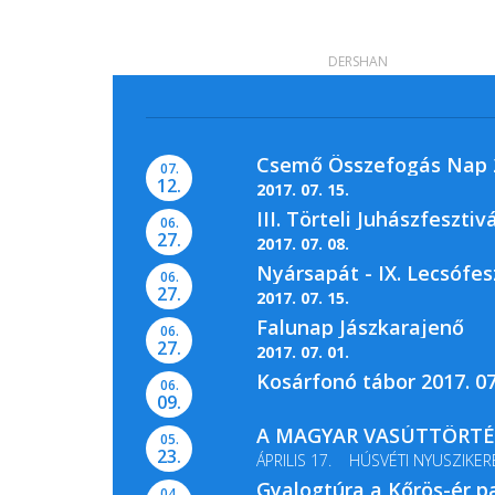
DERSHAN
Csemő Összefogás Nap 2
07.
12.
2017. 07. 15.
III. Törteli Juhászfesztivá
06.
27.
2017. 07. 08.
Nyársapát - IX. Lecsófes
06.
27.
2017. 07. 15.
Falunap Jászkarajenő
06.
27.
2017. 07. 01.
Kosárfonó tábor 2017. 07
06.
09.
A MAGYAR VASÚTTÖRTÉN
05.
23.
ÁPRILIS 17. HÚSVÉTI NYUSZIKER
Gyalogtúra a Kőrös-ér p
MÁJUS 13-14. GŐZMOZDONY...
04.