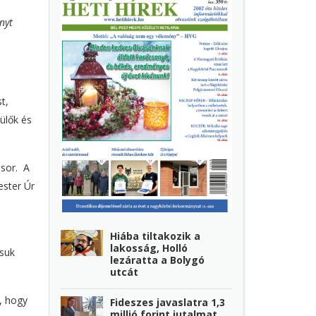
nyt
t,
ülők és
 sor. A
ester Úr
Hiába tiltakozik a
lakosság, Holló
ssuk
lezáratta a Bolygó
utcát
, hogy
Fideszes javaslatra 1,3
millió forint jutalmat