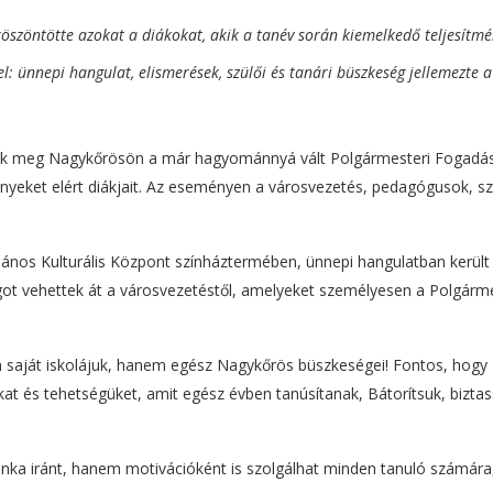
zöntötte azokat a diákokat, akik a tanév során kiemelkedő teljesítmé
: ünnepi hangulat, elismerések, szülői és tanári büszkeség jellemezte a
ték meg Nagykőrösön a már hagyománnyá vált Polgármesteri Fogadás
ényeket elért diákjait. Az eseményen a városvezetés, pedagógusok, sz
 János Kulturális Központ színháztermében, ünnepi hangulatban került
got vehettek át a városvezetéstől, amelyeket személyesen a Polgárm
 saját iskolájuk, hanem egész Nagykőrös büszkeségei! Fontos, hogy
kat és tehetségüket, amit egész évben tanúsítanak, Bátorítsuk, bizta
ka iránt, hanem motivációként is szolgálhat minden tanuló számára