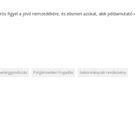
őrös figyel a jövő nemzedékére, és elismeri azokat, akik példamutat
hetséggondozás
Polgármesteri Fogadás
önkormányzati rendezvény