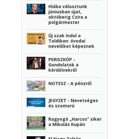
Hiába választunk
júniusban újat,
októberig Czira a
polgármester
Új szak indul a
Toldiban: óvodai
nevelőket képeznek
PERISZKÓP -
Gondolatok a
kérdőívekről
NOTESZ - A pénzről
JEGYZET - Nevetséges
és szomorú
Ragyogó „Harcos” siker
a Mikulás Kupán
El Nagy Zoltán