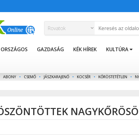
ORSZÁGOS
GAZDASÁG
KÉK HÍREK
KULTÚRA
ABONY
•
CSEMŐ
•
JÁSZKARAJENŐ
•
KOCSÉR
•
KŐRÖSTETÉTLEN
•
N
KÖSZÖNTÖTTEK NAGYKŐRÖS