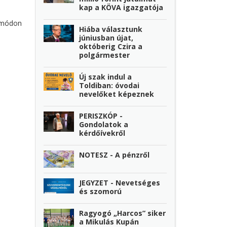
kap a KÖVA igazgatója
ó módon
Hiába választunk
júniusban újat,
októberig Czira a
polgármester
Új szak indul a
Toldiban: óvodai
nevelőket képeznek
PERISZKÓP -
Gondolatok a
kérdőívekről
NOTESZ - A pénzről
JEGYZET - Nevetséges
és szomorú
Ragyogó „Harcos” siker
a Mikulás Kupán