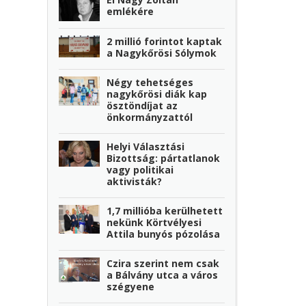
emlékére
2 millió forintot kaptak
a Nagykőrösi Sólymok
Négy tehetséges
nagykőrösi diák kap
ösztöndíjat az
önkormányzattól
Helyi Választási
Bizottság: pártatlanok
vagy politikai
aktivisták?
1,7 millióba kerülhetett
nekünk Körtvélyesi
Attila bunyós pózolása
Czira szerint nem csak
a Bálvány utca a város
szégyene