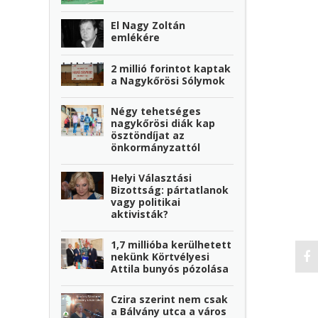
El Nagy Zoltán
emlékére
2 millió forintot kaptak
a Nagykőrösi Sólymok
Négy tehetséges
nagykőrösi diák kap
ösztöndíjat az
önkormányzattól
Helyi Választási
Bizottság: pártatlanok
vagy politikai
aktivisták?
1,7 millióba kerülhetett
nekünk Körtvélyesi
Attila bunyós pózolása
Czira szerint nem csak
a Bálvány utca a város