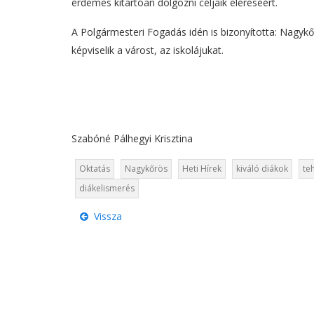
érdemes kitartóan dolgozni céljaik eléréséért.
A Polgármesteri Fogadás idén is bizonyította: Nagyk
képviselik a várost, az iskolájukat.
Szabóné Pálhegyi Krisztina
Oktatás
Nagykőrös
Heti Hírek
kiváló diákok
te
diákelismerés
Vissza