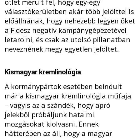
ötlet merült fel, hogy egy-egy
választókerületben akár több jelölttel is
előállnának, hogy nehezebb legyen őket
a Fidesz negatív kampánygépezetével
letarolni, és csak az utolsó pillanatban
neveznének megy egyetlen jelöltet.
Kismagyar kremlinológia
A kormánypártok esetében beindult
már a kismagyar kremlinológia műfaja
– vagyis az a szándék, hogy apró
jelekből próbáljunk hatalmi
mozgásokat kiolvasni. Ennek
hátterében az áll, hogy a magyar