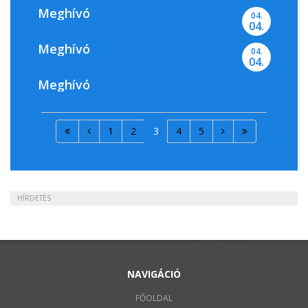
Meghívó
04.
04.
Meghívó
04.
04.
Meghívó
1
2
3
4
5
HÍRDETÉS
NAVIGÁCIÓ
FŐOLDAL