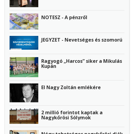
NOTESZ - A pénzről
JEGYZET - Nevetséges és szomorú
Ragyogó „Harcos” siker a Mikulás
Kupán
El Nagy Zoltán emlékére
2 millió forintot kaptak a
Nagykőrösi Sólymok