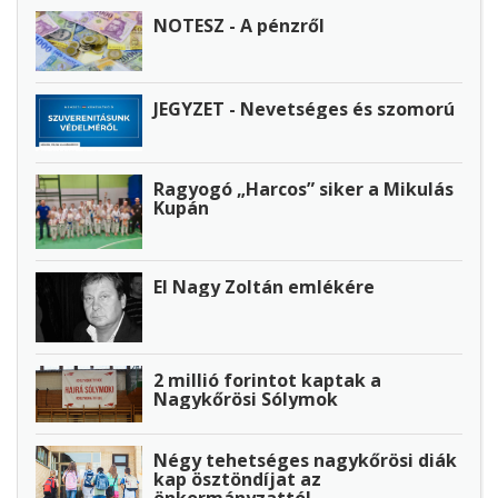
NOTESZ - A pénzről
JEGYZET - Nevetséges és szomorú
Ragyogó „Harcos” siker a Mikulás
Kupán
El Nagy Zoltán emlékére
2 millió forintot kaptak a
Nagykőrösi Sólymok
Négy tehetséges nagykőrösi diák
kap ösztöndíjat az