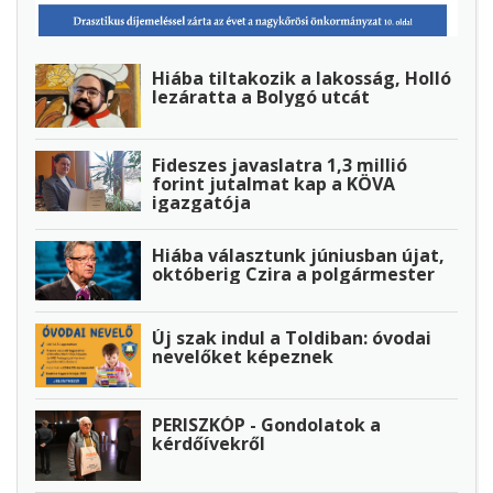
Hiába tiltakozik a lakosság, Holló
lezáratta a Bolygó utcát
Fideszes javaslatra 1,3 millió
forint jutalmat kap a KÖVA
igazgatója
Hiába választunk júniusban újat,
októberig Czira a polgármester
Új szak indul a Toldiban: óvodai
nevelőket képeznek
PERISZKÓP - Gondolatok a
kérdőívekről