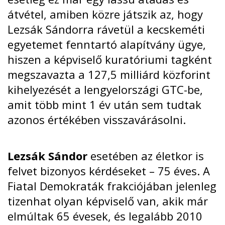
átvétel, amiben közre játszik az, hogy
Lezsák Sándorra rávetül a kecskeméti
egyetemet fenntartó alapítvány ügye,
hiszen a képviselő kuratóriumi tagként
megszavazta a 127,5 milliárd közforint
kihelyezését a lengyelországi GTC-be,
amit több mint 1 év után sem tudtak
azonos értékében visszavárásolni.
Lezsák Sándor
esetében az életkor is
felvet bizonyos kérdéseket – 75 éves. A
Fiatal Demokraták frakciójában jelenleg
tizenhat olyan képviselő van, akik már
elmúltak 65 évesek, és legalább 2010