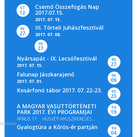
Csemő Összefogás Nap
07.
2017.07.15.
12.
2017. 07. 15.
III. Törteli Juhászfesztivál
06.
27.
2017. 07. 08.
06.
27.
Nyársapát - IX. Lecsófesztivál
06.
27.
2017. 07. 15.
Falunap Jászkarajenő
06.
09.
2017. 07. 01.
Kosárfonó tábor 2017. 07. 22-23.
05.
23.
A MAGYAR VASÚTTÖRTÉNETI
04.
PARK 2017. ÉVI PROGRAMJAI
19.
ÁPRILIS 17. HÚSVÉTI NYUSZIKERESÉS
DERSHAN
Gyalogtúra a Kőrös-ér partján
MÁJUS 13-14. GŐZMOZDONY...
04.
04.