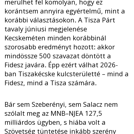
merülhet fel komolyan, hogy ez
korántsem annyira egyértelmű, mint a
korábbi választásokon. A Tisza Párt
tavaly júniusi megjelenése
Kecskeméten minden korábbinál
szorosabb eredményt hozott: akkor
mindössze 500 szavazat döntött a
Fidesz javára. Épp ezért válhat 2026-
ban Tiszakécske kulcsterületté – mind a
Fidesz, mind a Tisza számára.
Bár sem Szeberényi, sem Salacz nem
szólalt meg az
MNB–NJEA 127,5
milliárdos ügyben
, s hiába volt a
Szövetség tüntetése inkább
szerény