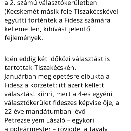
a 2. számú választókerületben
(Kecskemét másik fele Tiszakécskével
együtt) történtek a Fidesz számára
kellemetlen, kihívást jelentő
fejlemények.
Idén eddig két időközi választást is
tartottak Tiszakécskén.
Januárban
meglepetésre
elbukta a
Fidesz a körzetet: itt azért kellett
választást kiírni, mert a 4-es egyéni
választókerület fideszes képviselője, a
22 éve mandátumban lévő
Petrezselyem László – egykori
alpolgármester – röviddel a tavaly