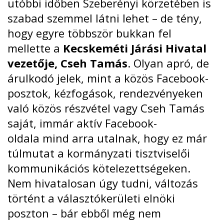
utóbbi időben Szeberényi körzetében is
szabad szemmel látni lehet – de tény,
hogy egyre többször bukkan fel
mellette a
Kecskeméti Járási Hivatal
vezetője, Cseh Tamás
. Olyan apró, de
árulkodó jelek, mint a közös Facebook-
posztok, kézfogások, rendezvényeken
való közös részvétel vagy Cseh Tamás
saját,
immár aktív Facebook-
oldala
mind arra utalnak, hogy ez már
túlmutat a kormányzati tisztviselői
kommunikációs kötelezettségeken.
Nem hivatalosan úgy tudni, változás
történt a választókerületi elnöki
poszton – bár ebből még nem