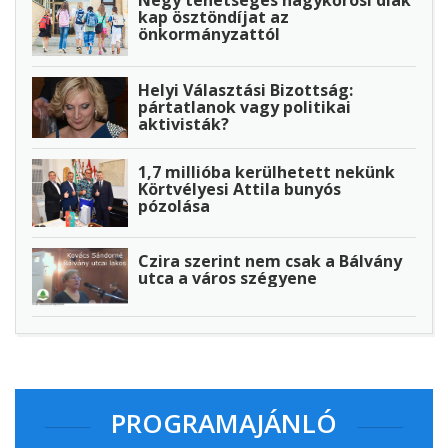
Négy tehetséges nagykőrösi diák
kap ösztöndíjat az
önkormányzattól
Helyi Választási Bizottság:
pártatlanok vagy politikai
aktivisták?
1,7 millióba kerülhetett nekünk
Körtvélyesi Attila bunyós
pózolása
Czira szerint nem csak a Bálvány
utca a város szégyene
PROGRAMAJÁNLÓ