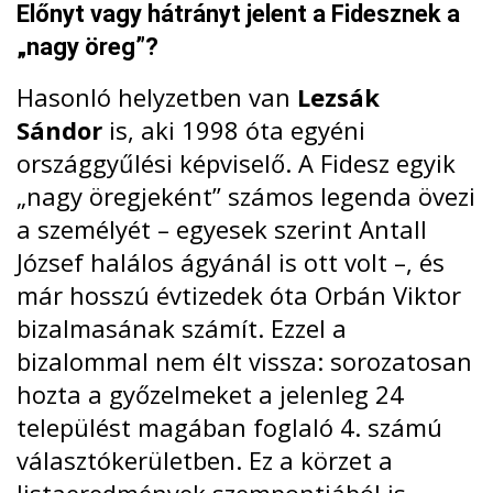
Előnyt vagy hátrányt jelent a Fidesznek a
„nagy öreg”?
Hasonló helyzetben van
Lezsák
Sándor
is, aki 1998 óta egyéni
országgyűlési képviselő. A Fidesz egyik
„nagy öregjeként” számos legenda övezi
a személyét – egyesek szerint Antall
József halálos ágyánál is ott volt –, és
már hosszú évtizedek óta Orbán Viktor
bizalmasának számít. Ezzel a
bizalommal nem élt vissza: sorozatosan
hozta a győzelmeket a jelenleg 24
települést magában foglaló 4. számú
választókerületben. Ez a körzet a
listaeredmények szempontjából is