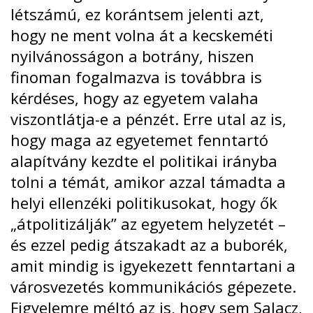
létszámú
, ez korántsem jelenti azt,
hogy ne ment volna át a kecskeméti
nyilvánosságon a botrány, hiszen
finoman fogalmazva is továbbra is
kérdéses, hogy az egyetem valaha
viszontlátja-e a pénzét. Erre utal az is,
hogy maga az egyetemet fenntartó
alapítvány
kezdte el politikai irányba
tolni
a témát, amikor azzal támadta a
helyi ellenzéki politikusokat, hogy
ők
„átpolitizálják” az egyetem helyzetét
–
és ezzel pedig átszakadt az a buborék,
amit mindig is igyekezett fenntartani a
városvezetés kommunikációs gépezete.
Figyelemre méltó az is, hogy sem Salacz,