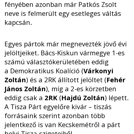
fényében azonban már Patkós Zsolt
neve is felmerült egy esetleges váltás
kapcsán.
Egyes pártok már megnevezték jövő évi
jelöltjeiket. Bács-Kiskun vármegye 1-es
számú választókerületében eddig
a
Demokratikus Koalíció
(
Várkonyi
Zoltán
) és a
2RK
állított jelöltet (
Fehér
János Zoltán
), míg a 2-es körzetben
eddig csak a
2RK
(
Hajdú Zoltán
) lépett.
A Tisza Párt egyelőre kivár – tiszás
forrásaink szerint azonban több
jelentkező is van Kecskemétről a párt
helyi Tisza-szigeteiből.