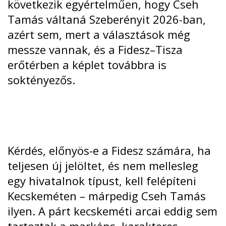
következik egyértelműen, hogy Cseh
Tamás váltaná Szeberényit 2026-ban,
azért sem, mert a választások még
messze vannak, és a Fidesz–Tisza
erőtérben a képlet továbbra is
soktényezős.
Kérdés, előnyös-e a Fidesz számára, ha
teljesen új jelöltet, és nem mellesleg
egy hivatalnok típust, kell felépíteni
Kecskeméten – márpedig Cseh Tamás
ilyen. A párt kecskeméti arcai eddig sem
tartoztak a markáns, karakteres