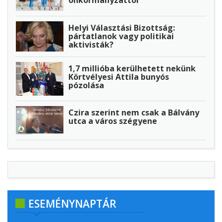
önkormányzattól
Helyi Választási Bizottság:
pártatlanok vagy politikai
aktivisták?
1,7 millióba kerülhetett nekünk
Körtvélyesi Attila bunyós
pózolása
Czira szerint nem csak a Bálvány
utca a város szégyene
ESEMÉNYNAPTÁR