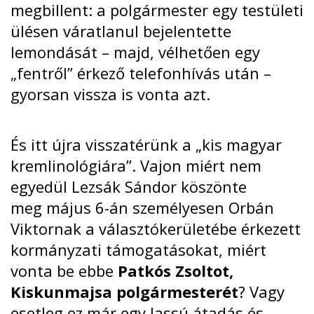
megbillent: a polgármester egy testületi
ülésen váratlanul bejelentette
lemondását – majd, vélhetően egy
„fentről” érkező telefonhívás után –
gyorsan vissza is vonta azt.
És itt újra visszatérünk a „kis magyar
kremlinológiára”. Vajon miért nem
egyedül Lezsák Sándor köszönte
meg
május 6-án
személyesen Orbán
Viktornak a választókerületébe érkezett
kormányzati támogatásokat, miért
vonta be ebbe
Patkós Zsoltot,
Kiskunmajsa polgármesterét
? Vagy
esetleg ez már egy lassú átadás és