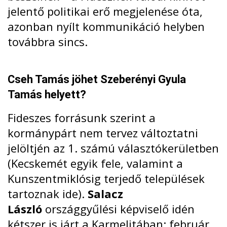
jelentő politikai erő megjelenése óta,
azonban nyílt kommunikáció helyben
továbbra sincs.
Cseh Tamás jöhet Szeberényi Gyula
Tamás helyett?
Fideszes forrásunk szerint a
kormánypárt nem tervez változtatni
jelöltjén az 1. számú választókerületben
(Kecskemét egyik fele, valamint a
Kunszentmiklósig terjedő települések
tartoznak ide).
Salacz
László
országgyűlési képviselő idén
kétszer is járt a Karmelitában:
február