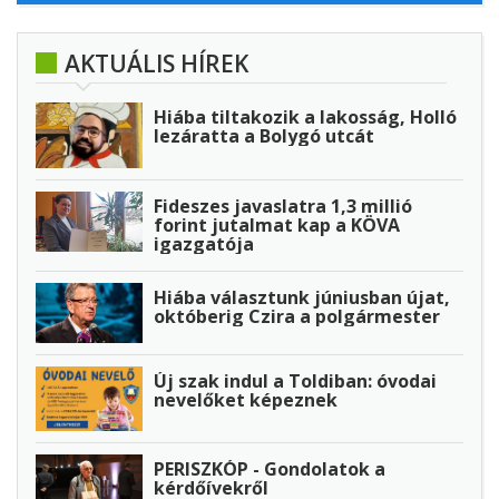
AKTUÁLIS HÍREK
Hiába tiltakozik a lakosság, Holló
lezáratta a Bolygó utcát
Fideszes javaslatra 1,3 millió
forint jutalmat kap a KÖVA
igazgatója
Hiába választunk júniusban újat,
októberig Czira a polgármester
Új szak indul a Toldiban: óvodai
nevelőket képeznek
PERISZKÓP - Gondolatok a
kérdőívekről