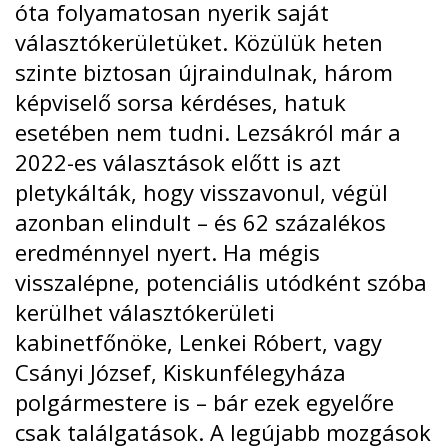
óta folyamatosan nyerik saját
választókerületüket. Közülük heten
szinte biztosan újraindulnak, három
képviselő sorsa kérdéses, hatuk
esetében nem tudni. Lezsákról már a
2022-es választások előtt is azt
pletykálták, hogy visszavonul, végül
azonban elindult – és 62 százalékos
eredménnyel nyert. Ha mégis
visszalépne, potenciális utódként szóba
kerülhet választókerületi
kabinetfőnöke, Lenkei Róbert, vagy
Csányi József, Kiskunfélegyháza
polgármestere is – bár ezek egyelőre
csak találgatások. A legújabb mozgások