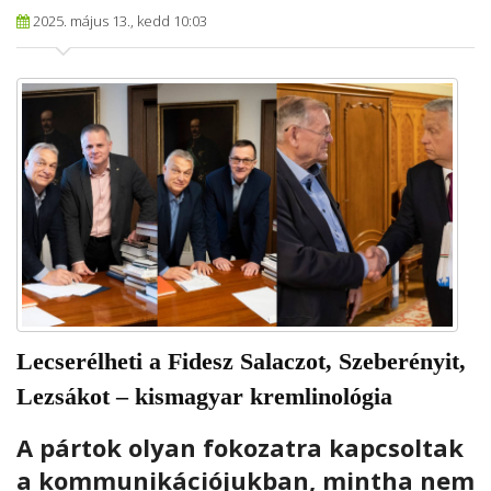
2025. május 13., kedd 10:03
Lecserélheti a Fidesz Salaczot, Szeberényit,
Lezsákot – kismagyar kremlinológia
A pártok olyan fokozatra kapcsoltak
a kommunikációjukban, mintha nem