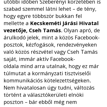
utóbbi időben Szeberényi körzetében is
szabad szemmel látni lehet – de tény,
hogy egyre többször bukkan fel
mellette a
Kecskeméti Járási Hivatal
vezetője, Cseh Tamás
. Olyan apró, de
árulkodó jelek, mint a közös Facebook-
posztok, kézfogások, rendezvényeken
való közös részvétel vagy Cseh Tamás
saját,
immár aktív Facebook-
oldala
mind arra utalnak, hogy ez már
túlmutat a kormányzati tisztviselői
kommunikációs kötelezettségeken.
Nem hivatalosan úgy tudni, változás
történt a választókerületi elnöki
poszton – bár ebből még nem