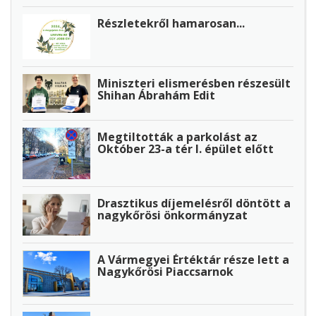
Részletekről hamarosan...
Miniszteri elismerésben részesült
Shihan Ábrahám Edit
Megtiltották a parkolást az
Október 23-a tér I. épület előtt
Drasztikus díjemelésről döntött a
nagykőrösi önkormányzat
A Vármegyei Értéktár része lett a
Nagykőrösi Piaccsarnok