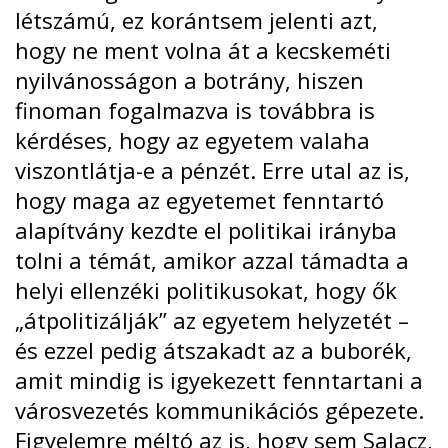
létszámú
, ez korántsem jelenti azt,
hogy ne ment volna át a kecskeméti
nyilvánosságon a botrány, hiszen
finoman fogalmazva is továbbra is
kérdéses, hogy az egyetem valaha
viszontlátja-e a pénzét. Erre utal az is,
hogy maga az egyetemet fenntartó
alapítvány
kezdte el politikai irányba
tolni
a témát, amikor azzal támadta a
helyi ellenzéki politikusokat, hogy
ők
„átpolitizálják” az egyetem helyzetét
–
és ezzel pedig átszakadt az a buborék,
amit mindig is igyekezett fenntartani a
városvezetés kommunikációs gépezete.
Figyelemre méltó az is, hogy sem Salacz,