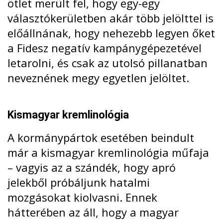
ötlet merült fel, hogy egy-egy
választókerületben akár több jelölttel is
előállnának, hogy nehezebb legyen őket
a Fidesz negatív kampánygépezetével
letarolni, és csak az utolsó pillanatban
neveznének megy egyetlen jelöltet.
Kismagyar kremlinológia
A kormánypártok esetében beindult
már a kismagyar kremlinológia műfaja
– vagyis az a szándék, hogy apró
jelekből próbáljunk hatalmi
mozgásokat kiolvasni. Ennek
hátterében az áll, hogy a magyar