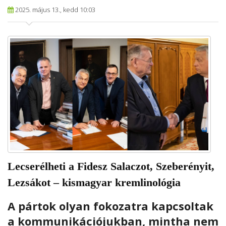
2025. május 13., kedd 10:03
Lecserélheti a Fidesz Salaczot, Szeberényit,
Lezsákot – kismagyar kremlinológia
A pártok olyan fokozatra kapcsoltak
a kommunikációjukban, mintha nem