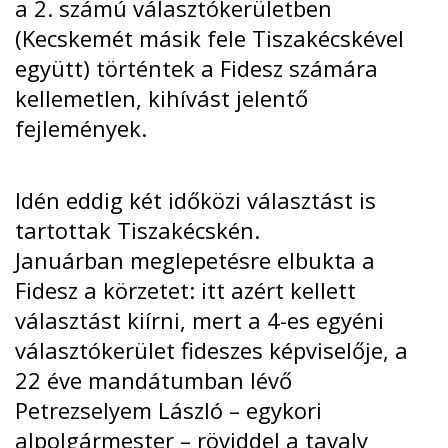
a 2. számú választókerületben
(Kecskemét másik fele Tiszakécskével
együtt) történtek a Fidesz számára
kellemetlen, kihívást jelentő
fejlemények.
Idén eddig két időközi választást is
tartottak Tiszakécskén.
Januárban
meglepetésre
elbukta a
Fidesz a körzetet: itt azért kellett
választást kiírni, mert a 4-es egyéni
választókerület fideszes képviselője, a
22 éve mandátumban lévő
Petrezselyem László – egykori
alpolgármester – röviddel a tavaly