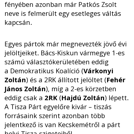
fényében azonban már Patkós Zsolt
neve is felmerült egy esetleges váltás
kapcsán.
Egyes pártok már megnevezték jövő évi
jelöltjeiket. Bács-Kiskun vármegye 1-es
számú választókerületében eddig
a
Demokratikus Koalíció
(
Várkonyi
Zoltán
) és a
2RK
állított jelöltet (
Fehér
János Zoltán
), míg a 2-es körzetben
eddig csak a
2RK
(
Hajdú Zoltán
) lépett.
A Tisza Párt egyelőre kivár – tiszás
forrásaink szerint azonban több
jelentkező is van Kecskemétről a párt
helyi Tisza-szigeteiből.