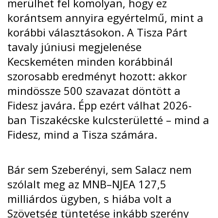
merülhet fel komolyan, hogy ez
korántsem annyira egyértelmű, mint a
korábbi választásokon. A Tisza Párt
tavaly júniusi megjelenése
Kecskeméten minden korábbinál
szorosabb eredményt hozott: akkor
mindössze 500 szavazat döntött a
Fidesz javára. Épp ezért válhat 2026-
ban Tiszakécske kulcsterületté – mind a
Fidesz, mind a Tisza számára.
Bár sem Szeberényi, sem Salacz nem
szólalt meg az
MNB–NJEA 127,5
milliárdos ügyben
, s hiába volt a
Szövetség tüntetése inkább
szerény