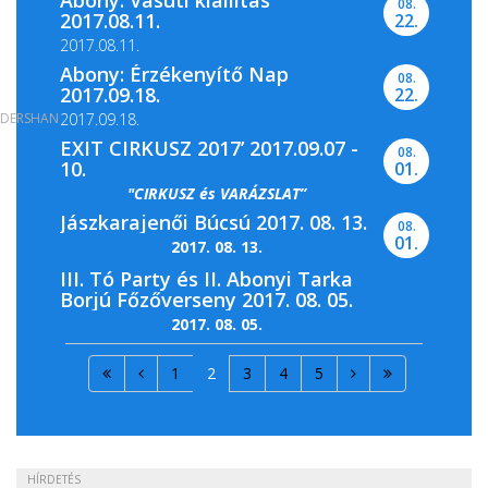
Abony: Vasúti kiállítás
08.
2017.08.11.
22.
2017.08.11.
Abony: Érzékenyítő Nap
08.
2017.09.18.
22.
DERSHAN
2017.09.18.
EXIT CIRKUSZ 2017’ 2017.09.07 -
08.
10.
01.
"CIRKUSZ és VARÁZSLAT”
Jászkarajenői Búcsú 2017. 08. 13.
08.
01.
2017. 08. 13.
III. Tó Party és II. Abonyi Tarka
Borjú Főzőverseny 2017. 08. 05.
2017. 08. 05.
1
2
3
4
5
HÍRDETÉS