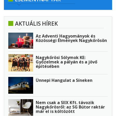
AKTUÁLIS HÍREK
Az Adventi Hagyományok és
Közösségi Élmények Nagykőrösön
Nagykőrösi Sólymok KE:
Győzelmek a pályán és a jövő
építésében
Ünnepi Hangulat a Síneken
Nem csak a SIIX Kft. távozik
Nagykőrösről: az SG Bútor raktár
már el is költözött