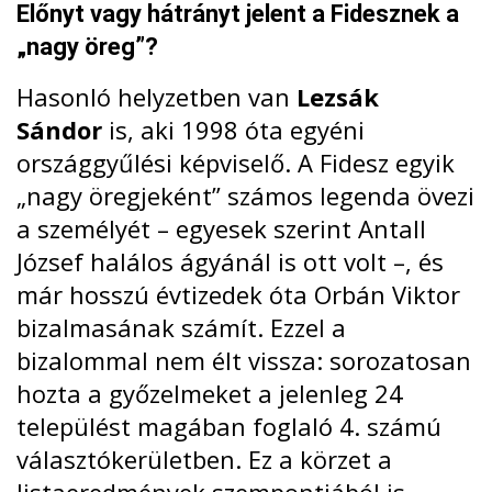
Előnyt vagy hátrányt jelent a Fidesznek a
„nagy öreg”?
Hasonló helyzetben van
Lezsák
Sándor
is, aki 1998 óta egyéni
országgyűlési képviselő. A Fidesz egyik
„nagy öregjeként” számos legenda övezi
a személyét – egyesek szerint Antall
József halálos ágyánál is ott volt –, és
már hosszú évtizedek óta Orbán Viktor
bizalmasának számít. Ezzel a
bizalommal nem élt vissza: sorozatosan
hozta a győzelmeket a jelenleg 24
települést magában foglaló 4. számú
választókerületben. Ez a körzet a
listaeredmények szempontjából is