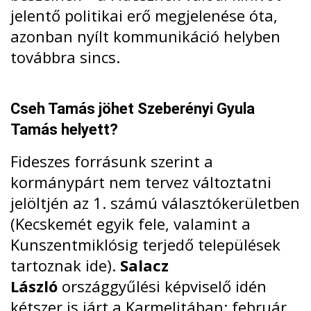
jelentő politikai erő megjelenése óta,
azonban nyílt kommunikáció helyben
továbbra sincs.
Cseh Tamás jöhet Szeberényi Gyula
Tamás helyett?
Fideszes forrásunk szerint a
kormánypárt nem tervez változtatni
jelöltjén az 1. számú választókerületben
(Kecskemét egyik fele, valamint a
Kunszentmiklósig terjedő települések
tartoznak ide).
Salacz
László
országgyűlési képviselő idén
kétszer is járt a Karmelitában:
február