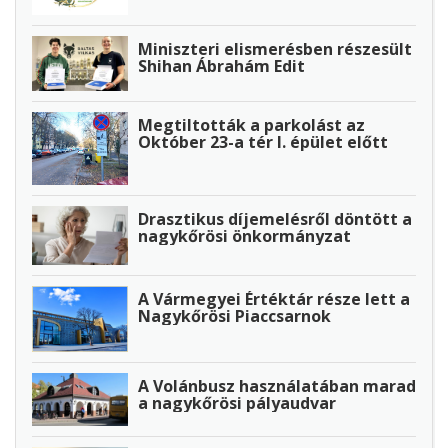
Miniszteri elismerésben részesült
Shihan Ábrahám Edit
Megtiltották a parkolást az
Október 23-a tér I. épület előtt
Drasztikus díjemelésről döntött a
nagykőrösi önkormányzat
A Vármegyei Értéktár része lett a
Nagykőrösi Piaccsarnok
A Volánbusz használatában marad
a nagykőrösi pályaudvar