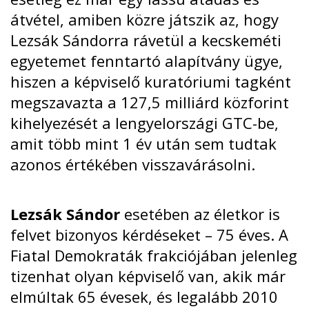
átvétel, amiben közre játszik az, hogy
Lezsák Sándorra rávetül a kecskeméti
egyetemet fenntartó alapítvány ügye,
hiszen a képviselő kuratóriumi tagként
megszavazta a 127,5 milliárd közforint
kihelyezését a lengyelországi GTC-be,
amit több mint 1 év után sem tudtak
azonos értékében visszavárásolni.
Lezsák Sándor
esetében az életkor is
felvet bizonyos kérdéseket – 75 éves. A
Fiatal Demokraták frakciójában jelenleg
tizenhat olyan képviselő van, akik már
elmúltak 65 évesek, és legalább 2010