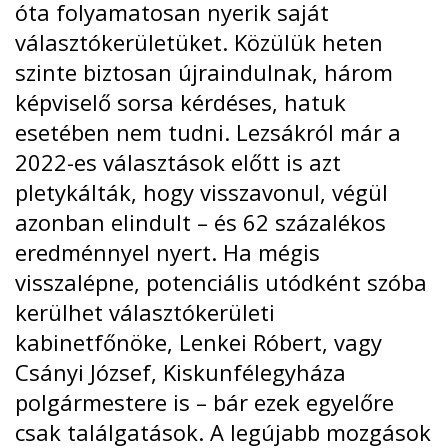
óta folyamatosan nyerik saját
választókerületüket. Közülük heten
szinte biztosan újraindulnak, három
képviselő sorsa kérdéses, hatuk
esetében nem tudni. Lezsákról már a
2022-es választások előtt is azt
pletykálták, hogy visszavonul, végül
azonban elindult – és 62 százalékos
eredménnyel nyert. Ha mégis
visszalépne, potenciális utódként szóba
kerülhet választókerületi
kabinetfőnöke, Lenkei Róbert, vagy
Csányi József, Kiskunfélegyháza
polgármestere is – bár ezek egyelőre
csak találgatások. A legújabb mozgások