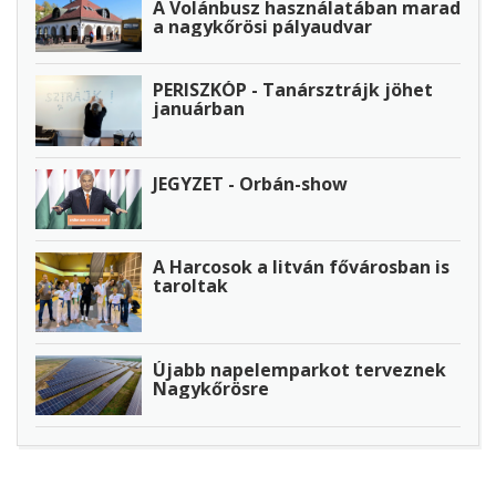
A Volánbusz használatában marad
a nagykőrösi pályaudvar
PERISZKÓP - Tanársztrájk jöhet
januárban
JEGYZET - Orbán-show
A Harcosok a litván fővárosban is
taroltak
Újabb napelemparkot terveznek
Nagykőrösre