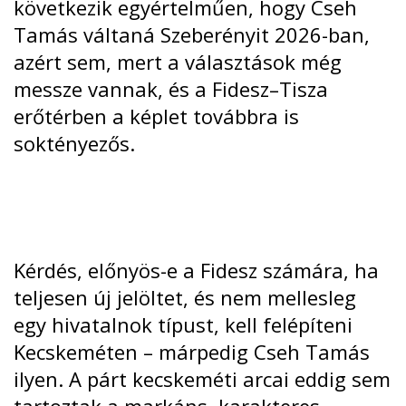
következik egyértelműen, hogy Cseh
Tamás váltaná Szeberényit 2026-ban,
azért sem, mert a választások még
messze vannak, és a Fidesz–Tisza
erőtérben a képlet továbbra is
soktényezős.
Kérdés, előnyös-e a Fidesz számára, ha
teljesen új jelöltet, és nem mellesleg
egy hivatalnok típust, kell felépíteni
Kecskeméten – márpedig Cseh Tamás
ilyen. A párt kecskeméti arcai eddig sem
tartoztak a markáns, karakteres