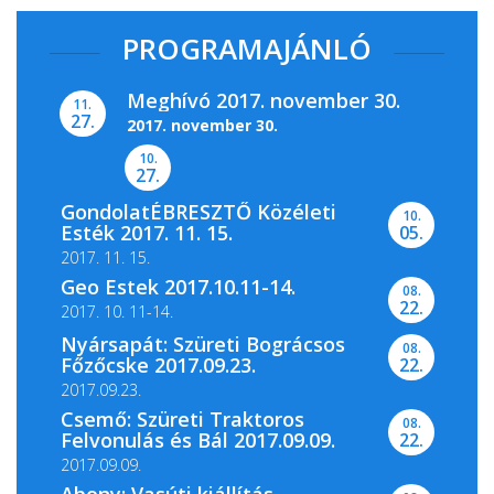
PROGRAMAJÁNLÓ
Meghívó 2017. november 30.
11.
27.
2017. november 30.
10.
27.
GondolatÉBRESZTŐ Közéleti
10.
A Magyar Nemzeti Levéltár Pest Megyei
Esték 2017. 11. 15.
05.
Levéltára, valamint a...
2017. 11. 15.
Geo Estek 2017.10.11-14.
08.
22.
2017. 10. 11-14.
Nyársapát: Szüreti Bográcsos
08.
Főzőcske 2017.09.23.
22.
2017.09.23.
Csemő: Szüreti Traktoros
08.
Felvonulás és Bál 2017.09.09.
22.
2017.09.09.