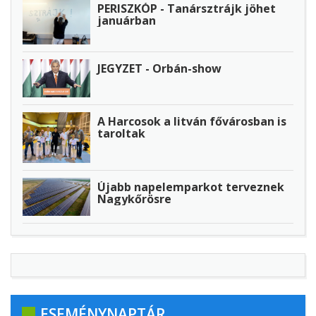
PERISZKÓP - Tanársztrájk jöhet
januárban
JEGYZET - Orbán-show
A Harcosok a litván fővárosban is
taroltak
Újabb napelemparkot terveznek
Nagykőrösre
ESEMÉNYNAPTÁR