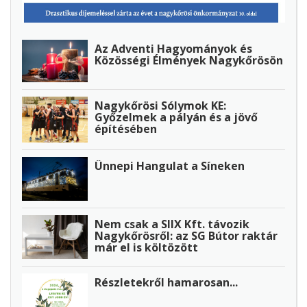
Az Adventi Hagyományok és
Közösségi Élmények Nagykőrösön
Nagykőrösi Sólymok KE:
Győzelmek a pályán és a jövő
építésében
Ünnepi Hangulat a Síneken
Nem csak a SIIX Kft. távozik
Nagykőrösről: az SG Bútor raktár
már el is költözött
Részletekről hamarosan...