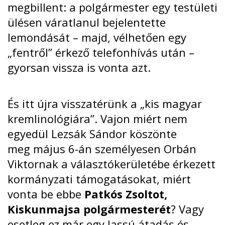
megbillent: a polgármester egy testületi
ülésen váratlanul bejelentette
lemondását – majd, vélhetően egy
„fentről” érkező telefonhívás után –
gyorsan vissza is vonta azt.
És itt újra visszatérünk a „kis magyar
kremlinológiára”. Vajon miért nem
egyedül Lezsák Sándor köszönte
meg
május 6-án
személyesen Orbán
Viktornak a választókerületébe érkezett
kormányzati támogatásokat, miért
vonta be ebbe
Patkós Zsoltot,
Kiskunmajsa polgármesterét
? Vagy
esetleg ez már egy lassú átadás és