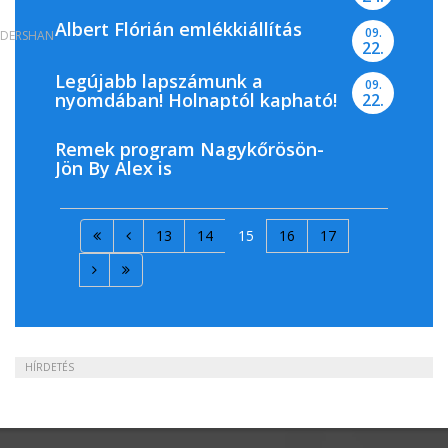
Albert Flórián emlékkiállítás
09.
DERSHAN
22.
Legújabb lapszámunk a
09.
nyomdában! Holnaptól kapható!
22.
Remek program Nagykőrösön-
Jön By Alex is
13
14
15
16
17
HÍRDETÉS