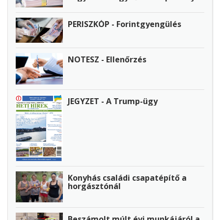
PERISZKÓP - Forintgyengülés
NOTESZ - Ellenőrzés
JEGYZET - A Trump-ügy
Konyhás családi csapatépítő a
horgásztónál
Beszámolt múlt évi munkájáról a