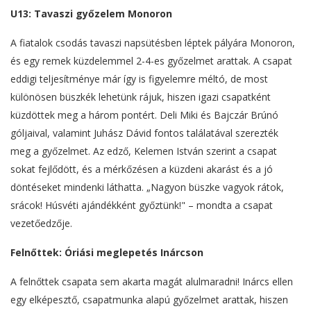
U13: Tavaszi győzelem Monoron
A fiatalok csodás tavaszi napsütésben léptek pályára Monoron,
és egy remek küzdelemmel 2-4-es győzelmet arattak. A csapat
eddigi teljesítménye már így is figyelemre méltó, de most
különösen büszkék lehetünk rájuk, hiszen igazi csapatként
küzdöttek meg a három pontért. Deli Miki és Bajczár Brúnó
góljaival, valamint Juhász Dávid fontos találatával szerezték
meg a győzelmet. Az edző, Kelemen István szerint a csapat
sokat fejlődött, és a mérkőzésen a küzdeni akarást és a jó
döntéseket mindenki láthatta. „Nagyon büszke vagyok rátok,
srácok! Húsvéti ajándékként győztünk!" – mondta a csapat
vezetőedzője.
Felnőttek: Óriási meglepetés Inárcson
A felnőttek csapata sem akarta magát alulmaradni! Inárcs ellen
egy elképesztő, csapatmunka alapú győzelmet arattak, hiszen