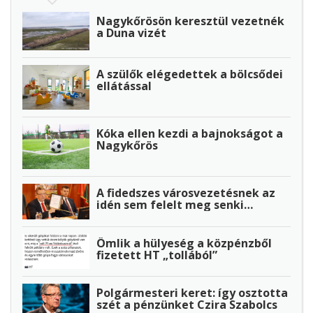
Nagykőrösön keresztül vezetnék
a Duna vizét
A szülők elégedettek a bölcsődei
ellátással
Kóka ellen kezdi a bajnokságot a
Nagykőrös
A fidedszes városvezetésnek az
idén sem felelt meg senki…
Ömlik a hülyeség a közpénzből
fizetett HT „tollából”
Polgármesteri keret: így osztotta
szét a pénzünket Czira Szabolcs