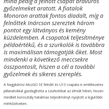
mind pedig a felnőtt csapat bravúros
győzelmeket aratott. A fiatalok
Monoron arattak fontos diadalt, míg a
felnőttek Inárcson szereztek három
pontot egy látványos és kemény
küzdelemben. A csapatok teljesítménye
példaértékű, és a szurkolók is továbbra
is maximálisan támogatják őket. Most
mindenki a következő meccsekre
összpontosít, hiszen a cél a további
győzelmek és sikeres szereplés.
A Nagykőrösi MozGO SE felnőtt és U13 csapata is emlékezetes
pillanatokkal gazdagította a szurkolókat az elmúlt héten, hiszen
mindkét korosztály hatalmas teljesítményt nyújtott a legutóbbi
mérkőzéseken.