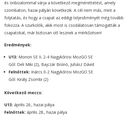
és önbizalommal várja a következő megmérettetést, amely
szombaton, hazai pályán következik. A cél nem más, mint a
folytatás, és hogy a csapat az eddigi teljesítményét még tovább
fokozza. A szurkolók, akik most is csodálatosan támogatták a
csapatokat, már biztosan ott lesznek a mérkőzésen!
Eredmények:
U13:
Monori SE II. 2-4 Nagykőrösi MozGO SE
Gól: Deli Miki (2), Bajczár Brúnó, Juhász Dávid
Felnőttek:
Inárcs 0-2 Nagykőrösi MozGO SE
Gól: Király Zsombi (2)
Következő meccs:
U13:
április 26., hazai pálya
Felnőttek:
április 28., hazai pálya