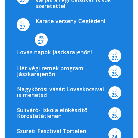
Várják a régi ovisokat is sok
27.
szeretettel
Karate verseny Cegléden!
09.
27.
09.
27.
Lovas napok Jászkarajenőn!
09.
27.
Hét végi remek program
09.
Jászkarajenőn
25.
Nagykőrösi vásár: Lovaskocsival
09.
is mehetsz!
25.
Suliváró- Iskola előkészítő
09.
Kőröstetétlenen
25.
Szüreti Fesztivál Törtelen
09.
24.