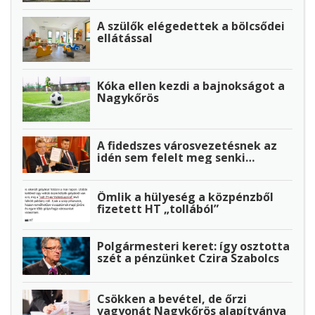
A szülők elégedettek a bölcsődei
ellátással
Kóka ellen kezdi a bajnokságot a
Nagykőrös
A fidedszes városvezetésnek az
idén sem felelt meg senki…
Ömlik a hülyeség a közpénzből
fizetett HT „tollából”
Polgármesteri keret: így osztotta
szét a pénzünket Czira Szabolcs
Csökken a bevétel, de őrzi
vagyonát Nagykőrös alapítványa