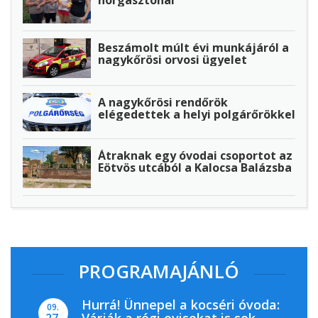
Beszámolt múlt évi munkájáról a
nagykőrösi orvosi ügyelet
A nagykőrösi rendőrök
elégedettek a helyi polgárőrökkel
Átraknak egy óvodai csoportot az
Eötvös utcából a Kalocsa Balázsba
PROGRAMAJÁNLÓ
Hurrá! Ünnepel a kocséri óvoda:
09.