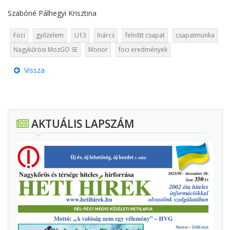
Szabóné Pálhegyi Krisztina
Foci
győzelem
U13
Inárcs
felnőtt csapat
csapatmunka
Nagykőrösi MozGO SE
Monor
foci eredmények
Vissza
AKTUÁLIS LAPSZÁM