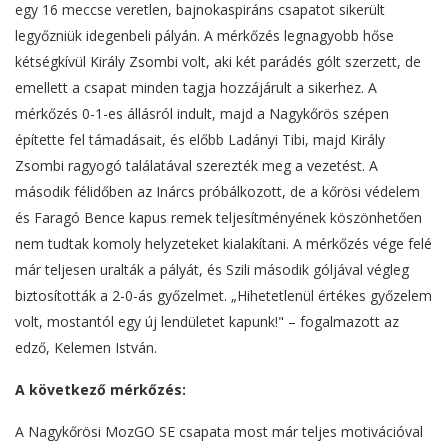
egy 16 meccse veretlen, bajnokaspiráns csapatot sikerült
legyőzniük idegenbeli pályán. A mérkőzés legnagyobb hőse
kétségkívül Király Zsombi volt, aki két parádés gólt szerzett, de
emellett a csapat minden tagja hozzájárult a sikerhez. A
mérkőzés 0-1-es állásról indult, majd a Nagykőrös szépen
építette fel támadásait, és előbb Ladányi Tibi, majd Király
Zsombi ragyogó találatával szerezték meg a vezetést. A
második félidőben az Inárcs próbálkozott, de a kőrösi védelem
és Faragó Bence kapus remek teljesítményének köszönhetően
nem tudtak komoly helyzeteket kialakítani. A mérkőzés vége felé
már teljesen uralták a pályát, és Szili második góljával végleg
biztosították a 2-0-ás győzelmet. „Hihetetlenül értékes győzelem
volt, mostantól egy új lendületet kapunk!" – fogalmazott az
edző, Kelemen István.
A következő mérkőzés:
A Nagykőrösi MozGO SE csapata most már teljes motivációval