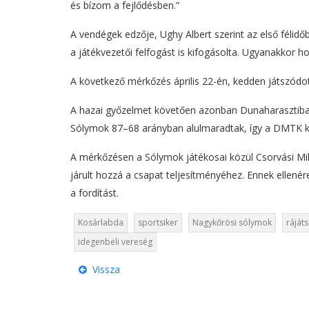
és bízom a fejlődésben.”
A vendégek edzője, Ughy Albert szerint az első félid
a játékvezetői felfogást is kifogásolta. Ugyanakkor h
A következő mérkőzés április 22-én, kedden játszódot
A hazai győzelmet követően azonban Dunaharasztiban 
Sólymok 87–68 arányban alulmaradtak, így a DMTK ker
A mérkőzésen a Sólymok játékosai közül Csorvási Mi
járult hozzá a csapat teljesítményéhez. Ennek elle
a fordítást.
Kosárlabda
sportsiker
Nagykőrösi sólymok
ráját
idegenbeli vereség
Vissza