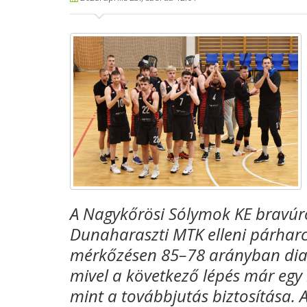
A Nagykőrösi Sólymok KE bravúro
Dunaharaszti MTK elleni párharco
mérkőzésen 85–78 arányban diad
mivel a következő lépés már egy
mint a továbbjutás biztosítása. A