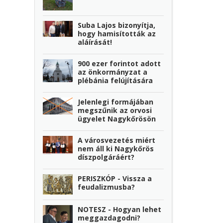
Suba Lajos bizonyítja,
hogy hamisították az
aláírását!
900 ezer forintot adott
az önkormányzat a
plébánia felújítására
Jelenlegi formájában
megszűnik az orvosi
ügyelet Nagykőrösön
A városvezetés miért
nem áll ki Nagykőrös
díszpolgáráért?
PERISZKÓP - Vissza a
feudalizmusba?
NOTESZ - Hogyan lehet
meggazdagodni?