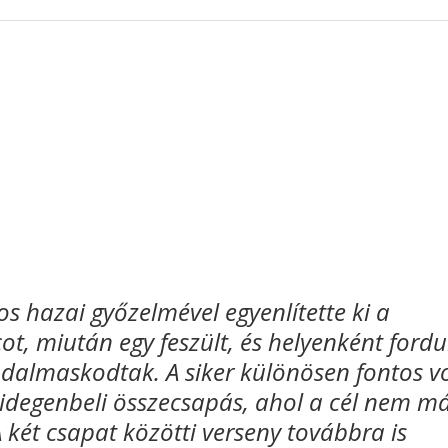
s hazai győzelmével egyenlítette ki a
t, miután egy feszült, és helyenként fordu
almaskodtak. A siker különösen fontos vo
 idegenbeli összecsapás, ahol a cél nem má
 két csapat közötti verseny továbbra is