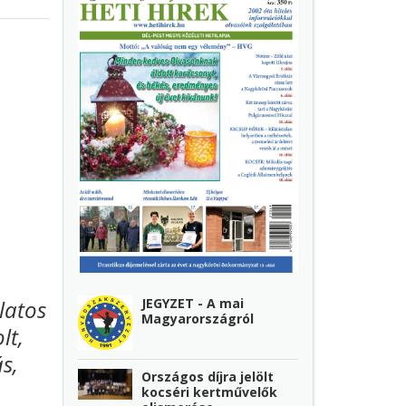
JEGYZET - A mai
latos
Magyarországról
lt,
s,
Országos díjra jelölt
kocséri kertművelők