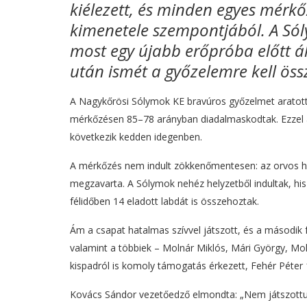
kiélezett, és minden egyes mérkő
kimenetele szempontjából. A Sól
most egy újabb erőpróba előtt 
után ismét a győzelemre kell öss
A Nagykőrösi Sólymok KE bravúros győzelmet aratott 
mérkőzésen 85–78 arányban diadalmaskodtak. Ezzel a 
következik kedden idegenben.
A mérkőzés nem indult zökkenőmentesen: az orvos hi
megzavarta. A Sólymok nehéz helyzetből indultak, his
félidőben 14 eladott labdát is összehoztak.
Ám a csapat hatalmas szívvel játszott, és a második fé
valamint a többiek – Molnár Miklós, Mári György, M
kispadról is komoly támogatás érkezett, Fehér Péter 1
Kovács Sándor vezetőedző elmondta: „Nem játszottunk