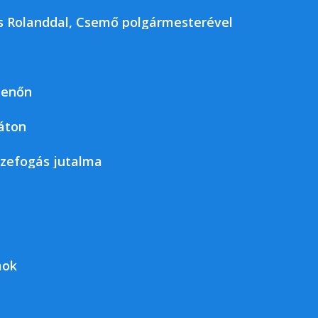
kos Rolanddal, Csemő polgármesterével
jenőn
áton
szefogás jutalma
mok