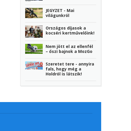
JEGYZET - Mai
világunkról
Országos díjasok a
kocséri kertművelőink!
Nem jött el az ellenfél
– őszi bajnok a MozGo
Szeretet tere - annyira
fals, hogy még a
Holdról is látszik!