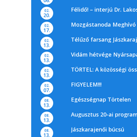
06.
Félidő! – interjú Dr. La
02.
20.
Mozgástanoda Meghívó
02.
17.
Télűző farsang Jászkara
02.
13.
Vidám hétvége Nyársap
02.
13.
TÖRTEL: A közösségi ös
02.
13.
FIGYELEM!!!
02.
07.
Egészségnap Törtelen
08.
13.
Augusztus 20-ai progra
08.
13.
Jászkarajenői búcsú
08.
13.