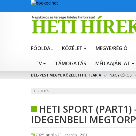
FŐOLDAL
KÖZÉLET
MEGYE/RÉGIÓ
TV
TÁMOGATÁS
MÉDIAAJÁNLAT
DÉL-PEST MEGYE KÖZÉLETI HETILAPJA
//
NAGYKŐRÖS
•
HÍRDETÉS
HETI SPORT (PART1)
IDEGENBELI MEGTOR
2025. április 23., szerda 12:01