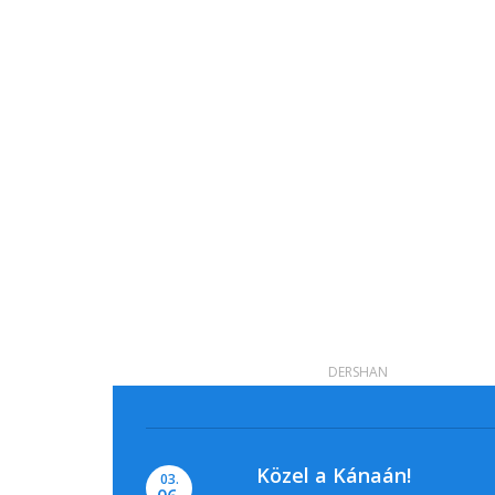
DERSHAN
Közel a Kánaán!
03.