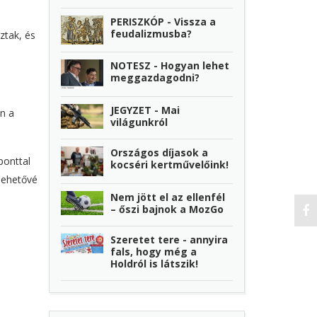
PERISZKÓP - Vissza a
feudalizmusba?
ztak, és
NOTESZ - Hogyan lehet
meggazdagodni?
JEGYZET - Mai
n a
világunkról
Országos díjasok a
ponttal
kocséri kertművelőink!
lehetővé
Nem jött el az ellenfél
– őszi bajnok a MozGo
Szeretet tere - annyira
fals, hogy még a
Holdról is látszik!