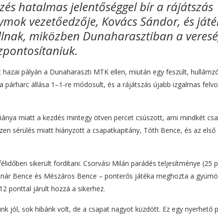
zés hatalmas jelentőséggel bír a rájátszás
ymok vezetőedzője, Kovács Sándor, és játé
állnak, miközben Dunaharasztiban a veres
zpontosítaniuk.
hazai pályán a Dunaharaszti MTK ellen, miután egy feszült, hullámz
párharc állása 1–1-re módosult, és a rájátszás újabb izgalmas felv
ánya miatt a kezdés mintegy ötven percet csúszott, ami mindkét cs
zen sérülés miatt hiányzott a csapatkapitány, Tóth Bence, és az első
lidőben sikerült fordítani. Csorvási Milán parádés teljesítménye (25 p
olnár Bence és Mészáros Bence – ponterős játéka meghozta a gyümöl
2 ponttal járult hozzá a sikerhez.
 jól, sok hibánk volt, de a csapat nagyot küzdött. Ez egy nyerhető p