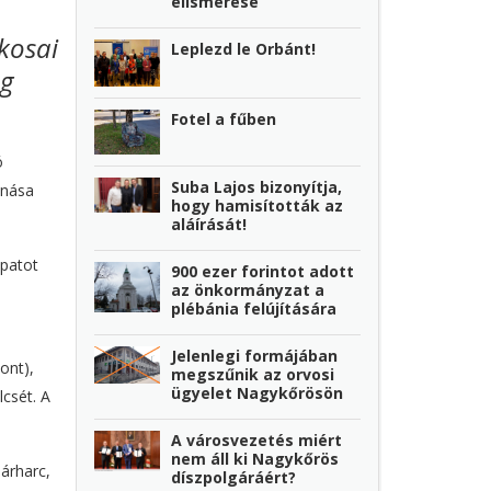
elismerése
kosai
Leplezd le Orbánt!
ég
Fotel a fűben
ó
Suba Lajos bizonyítja,
onása
hogy hamisították az
aláírását!
apatot
900 ezer forintot adott
az önkormányzat a
plébánia felújítására
Jelenlegi formájában
ont),
megszűnik az orvosi
ügyelet Nagykőrösön
csét. A
A városvezetés miért
nem áll ki Nagykőrös
árharc,
díszpolgáráért?