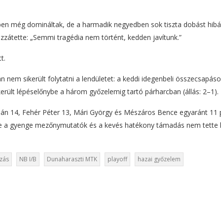
őben még domináltak, de a harmadik negyedben sok tiszta dobást hibá
ozzátette: „Semmi tragédia nem történt, kedden javítunk.”
t.
nem sikerült folytatni a lendületet: a keddi idegenbeli összecsapáso
ült lépéselőnybe a három győzelemig tartó párharcban (állás: 2–1).
lán 14, Fehér Péter 13, Mári György és Mészáros Bence egyaránt 11 
nére a gyenge mezőnymutatók és a kevés hatékony támadás nem tette 
szás
NB I/B
Dunaharaszti MTK
playoff
hazai győzelem