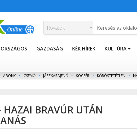
ORSZÁGOS
GAZDASÁG
KÉK HÍREK
KULTÚRA
ABONY
•
CSEMŐ
•
JÁSZKARAJENŐ
•
KOCSÉR
•
KŐRÖSTETÉTLEN
•
N
 - HAZAI BRAVÚR UTÁN
PANÁS