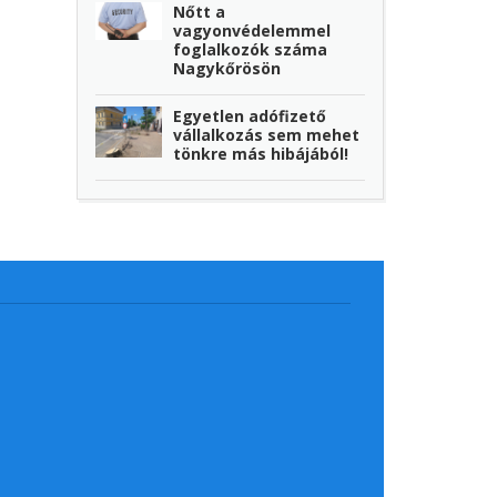
Nőtt a
vagyonvédelemmel
foglalkozók száma
Nagykőrösön
Egyetlen adófizető
vállalkozás sem mehet
tönkre más hibájából!