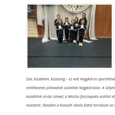
Szív, küzdelem, közösség – ez volt Nagykőrös sporthétvé
emlékezetes pillanatok születtek Nagykőrösön. A Sólym
küzdöttek óriási szívvel, a MozGo focicsapata ezúttal a
mutatott. Eközben a Kossuth Iskola fiatal tornászai az