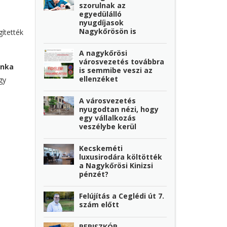
szorulnak az
egyedülálló
nyugdíjasok
Nagykőrösön is
ítették
A nagykőrösi
városvezetés továbbra
unka
is semmibe veszi az
ellenzéket
gy
A városvezetés
nyugodtan nézi, hogy
egy vállalkozás
veszélybe kerül
Kecskeméti
luxusirodára költötték
a Nagykőrösi Kinizsi
pénzét?
Felújítás a Ceglédi út 7.
szám előtt
PERISZKÓP -