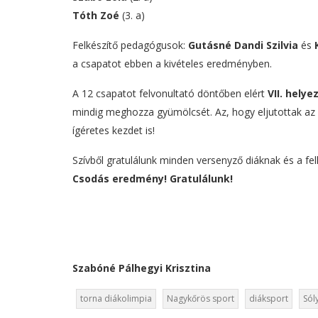
Tóth Zoé
(3. a)
Felkészítő pedagógusok:
Gutásné Dandi Szilvia
és
a csapatot ebben a kivételes eredményben.
A 12 csapatot felvonultató döntőben elért
VII. helye
mindig meghozza gyümölcsét. Az, hogy eljutottak az
ígéretes kezdet is!
Szívből gratulálunk minden versenyző diáknak és a fel
Csodás eredmény! Gratulálunk!
Szabóné Pálhegyi Krisztina
torna diákolimpia
Nagykőrös sport
diáksport
Sól