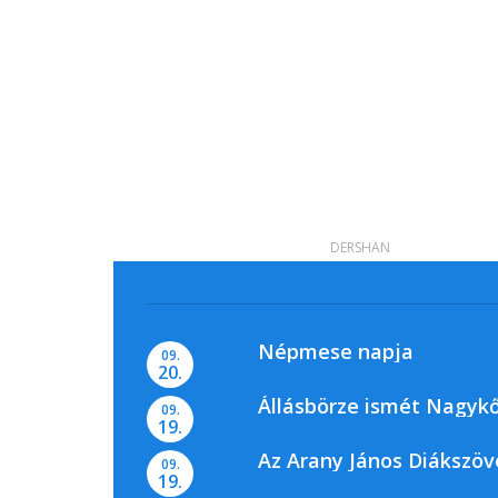
DERSHAN
Népmese napja
09.
20.
Állásbörze ismét Nagyk
09.
19.
Az Arany János Diákszöv
09.
19.