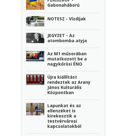
Gabonaháború
NOTESZ - Vízdíjak
JEGYZET - Az
atombomba atyja
Az M1 műsorában
mutatkozott be a
nagykőrösi ÉNO
Újra kiállítást
rendeztek az Arany
János Kulturális
Központban
Lapunkat és az
ellenzéket is
kirekesztik a
testvérvárosi
kapcsolatokból