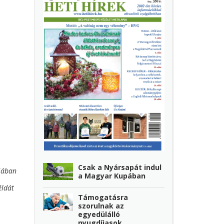
Csak a Nyársapát indul
ujában
a Magyar Kupában
éldát
Támogatásra
szorulnak az
egyedülálló
nyugdíjasok