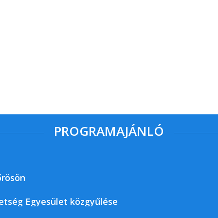
PROGRAMAJÁNLÓ
őrösön
etség Egyesület közgyűlése