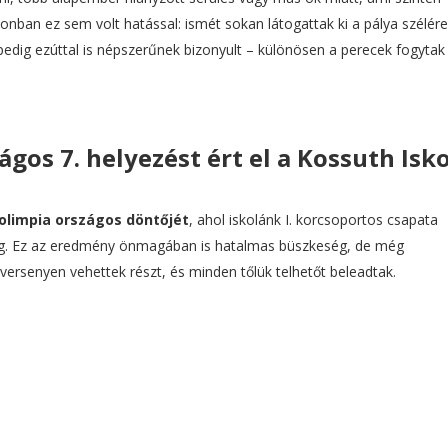
nban ez sem volt hatással: ismét sokan látogattak ki a pálya szélére
pedig ezúttal is népszerűnek bizonyult – különösen a perecek fogytak 
gos 7. helyezést ért el a Kossuth Isk
olimpia országos döntőjét
, ahol iskolánk I. korcsoportos csapata
. Ez az eredmény önmagában is hatalmas büszkeség, de még
versenyen vehettek részt, és minden tőlük telhetőt beleadtak.