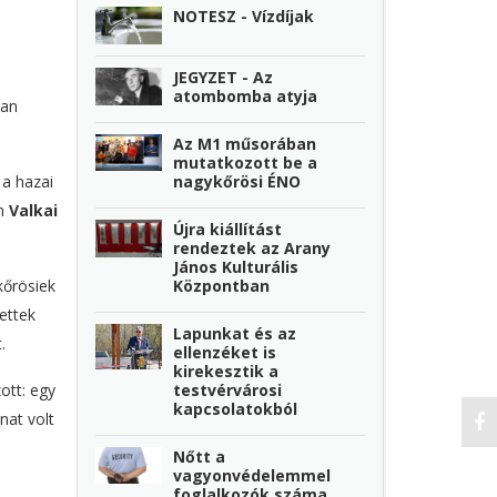
NOTESZ - Vízdíjak
JEGYZET - Az
atombomba atyja
ban
Az M1 műsorában
mutatkozott be a
nagykőrösi ÉNO
 a hazai
en
Valkai
Újra kiállítást
rendeztek az Arany
János Kulturális
Központban
kőrösiek
ettek
Lapunkat és az
.
ellenzéket is
kirekesztik a
testvérvárosi
ott: egy
kapcsolatokból
anat volt
Nőtt a
vagyonvédelemmel
foglalkozók száma