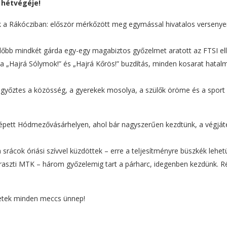
 hétvégéje!
k a Rákócziban: először mérkőzött meg egymással hivatalos verseny
lőbb mindkét gárda egy-egy magabiztos győzelmet aratott az FTSI ell
 a „Hajrá Sólymok!” és „Hajrá Kőrös!” buzdítás, minden kosarat hatal
azi győztes a közösség, a gyerekek mosolya, a szülők öröme és a sport
 lépett Hódmezővásárhelyen, ahol bár nagyszerűen kezdtünk, a végját
srácok óriási szívvel küzdöttek – erre a teljesítményre büszkék lehet
aharaszti MTK – három győzelemig tart a párharc, idegenben kezdünk. R
letek minden meccs ünnep!