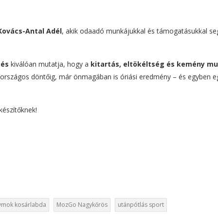
Kovács-Antal Adél
, akik odaadó munkájukkal és támogatásukkal seg
zés
kiválóan mutatja, hogy a
kitartás, eltökéltség és kemény m
 országos döntőig, már önmagában is óriási eredmény – és egyben e
készítőknek!
ymok kosárlabda
MozGo Nagykőrös
utánpótlás sport