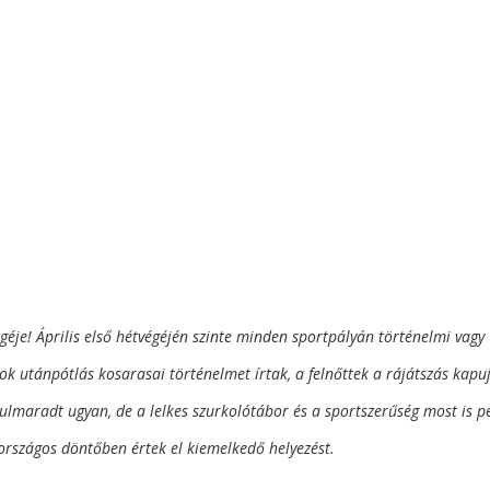
géje! Április első hétvégéjén szinte minden sportpályán történelmi vagy
ok utánpótlás kosarasai történelmet írtak, a felnőttek a rájátszás kap
lulmaradt ugyan, de a lelkes szurkolótábor és a sportszerűség most is p
 országos döntőben értek el kiemelkedő helyezést.