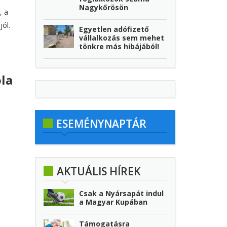
Nagykőrösön
, a
jól.
Egyetlen adófizető
vállalkozás sem mehet
tönkre más hibájából!
ola
ESEMÉNYNAPTÁR
AKTUÁLIS HÍREK
Csak a Nyársapát indul
a Magyar Kupában
Támogatásra