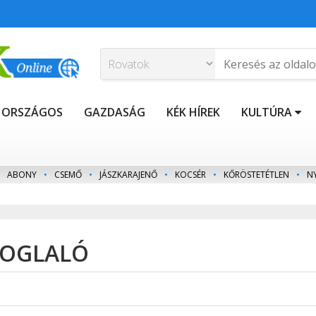
ORSZÁGOS
GAZDASÁG
KÉK HÍREK
KULTÚRA
ABONY
•
CSEMŐ
•
JÁSZKARAJENŐ
•
KOCSÉR
•
KŐRÖSTETÉTLEN
•
N
EFOGLALÓ