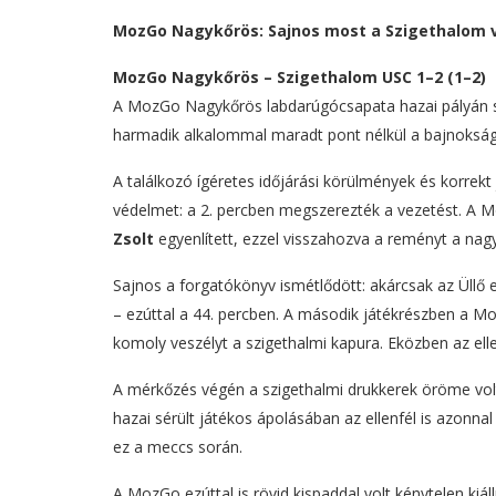
MozGo Nagykőrös: Sajnos most a Szigethalom v
MozGo Nagykőrös – Szigethalom USC 1–2 (1–2)
A MozGo Nagykőrös labdarúgócsapata hazai pályán s
harmadik alkalommal maradt pont nélkül a bajnokságba
A találkozó ígéretes időjárási körülmények és korrekt
védelmet: a 2. percben megszerezték a vezetést. A M
Zsolt
egyenlített, ezzel visszahozva a reményt a nag
Sajnos a forgatókönyv ismétlődött: akárcsak az Üllő e
– ezúttal a 44. percben. A második játékrészben a Mo
komoly veszélyt a szigethalmi kapura. Eközben az ellen
A mérkőzés végén a szigethalmi drukkerek öröme vol
hazai sérült játékos ápolásában az ellenfél is azonnal se
ez a meccs során.
A MozGo ezúttal is rövid kispaddal volt kénytelen kiá