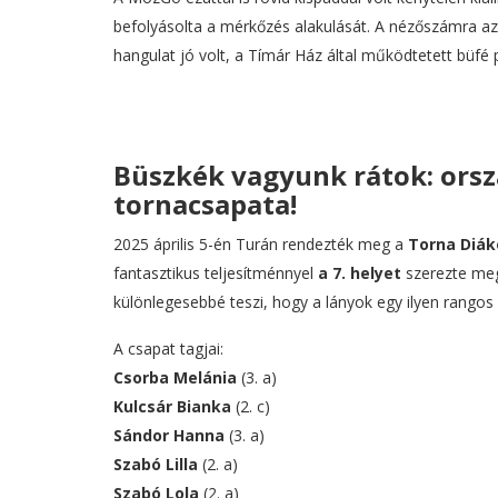
befolyásolta a mérkőzés alakulását. A nézőszámra azo
hangulat jó volt, a Tímár Ház által működtetett büfé 
Büszkék vagyunk rátok: orszá
tornacsapata!
2025 április 5-én Turán rendezték meg a
Torna Diák
fantasztikus teljesítménnyel
a 7. helyet
szerezte meg
különlegesebbé teszi, hogy a lányok egy ilyen rangos 
A csapat tagjai:
Csorba Melánia
(3. a)
Kulcsár Bianka
(2. c)
Sándor Hanna
(3. a)
Szabó Lilla
(2. a)
Szabó Lola
(2. a)