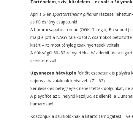
Történelem, szív, küzdelem – ez volt a Sólymok
Április 5-én
sporttörténelmi pillanat
részesei lehettün
es fiú és lány csapatunk!
A háromcsapatos tornán (OGK, 7. régió, B csoport) e
majd eljött a NAGY találkozó! A csarnokot betöltötte
kísért – itt most tényleg csak nyertesek voltak!
A fiúk végül 60–32-re nyerték a háziderbit, de az ig
szeretete volt!
Ugyanezen hétvégén
felnőtt csapatunk is pályára
sajnos a hazaiaknak kedvezett (71–62).
Sérülések és betegségek nehezítették dolgunkat, de a 
A playoffot az 5. helyről kezdjük, az ellenfél a Dun
hamarosan!
Köszönjük a szurkolóknak a kitartó támogatást – ve