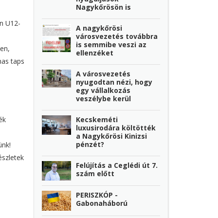
Nagykőrösön is
en U12-
A nagykőrösi
városvezetés továbbra
is semmibe veszi az
en,
ellenzéket
mas taps
A városvezetés
nyugodtan nézi, hogy
egy vállalkozás
veszélybe kerül
Kecskeméti
ék
luxusirodára költötték
a Nagykőrösi Kinizsi
pénzét?
ünk!
észletek
Felújítás a Ceglédi út 7.
szám előtt
PERISZKÓP -
Gabonaháború