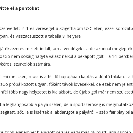
itte el a pontokat
zenvedett 2–1-es vereséget a Szigethalom USC ellen, ezzel sorozat
n, és visszacsúszott a tabella 8. helyére.
 játékvezetés mellett indult, ám a vendégek szinte azonnal meglepték
ozGo nem sokáig hagyta válasz nélkül a bekapott gólt – a 14. percb
ykőrösi szurkolók számára.
lleni meccsen, most is a félidő hajrájában kapták a döntő találatot a 
zGo próbálkozott ugyan, főként távoli lövésekkel, de ezek nem jelent
fél több nagy helyzetet is kialakított, de újabb gól már nem született
t a leghangosabb a pálya szélén, de a sportszerűség is megmutatkoz
gített, sőt, le is kísérték a labdarúgót a pályáról – szép fair play pill
llni, több alapember hiányzott sérülés vagy más ok miatt, ami szintén