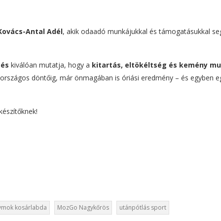
Kovács-Antal Adél
, akik odaadó munkájukkal és támogatásukkal seg
zés
kiválóan mutatja, hogy a
kitartás, eltökéltség és kemény m
 országos döntőig, már önmagában is óriási eredmény – és egyben e
készítőknek!
ymok kosárlabda
MozGo Nagykőrös
utánpótlás sport