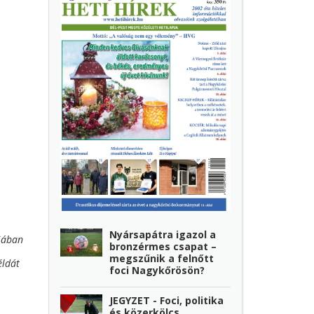
Nyársapátra igazol a
ujában
bronzérmes csapat –
megszűnik a felnőtt
éldát
foci Nagykőrösön?
JEGYZET - Foci, politika
és közerkölcs…