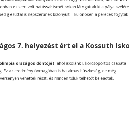
nban ez sem volt hatással: ismét sokan látogattak ki a pálya szélére
pedig ezúttal is népszerűnek bizonyult – különösen a perecek fogytak 
gos 7. helyezést ért el a Kossuth Isk
olimpia országos döntőjét
, ahol iskolánk I. korcsoportos csapata
. Ez az eredmény önmagában is hatalmas büszkeség, de még
versenyen vehettek részt, és minden tőlük telhetőt beleadtak.