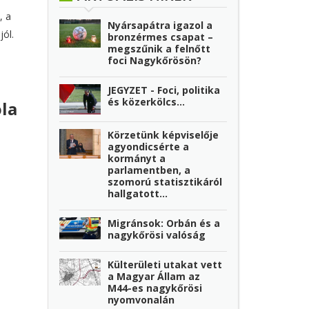
, a
Nyársapátra igazol a
jól.
bronzérmes csapat –
megszűnik a felnőtt
foci Nagykőrösön?
JEGYZET - Foci, politika
és közerkölcs…
ola
Körzetünk képviselője
agyondicsérte a
kormányt a
parlamentben, a
szomorú statisztikáról
hallgatott...
Migránsok: Orbán és a
nagykőrösi valóság
Külterületi utakat vett
a Magyar Állam az
M44-es nagykőrösi
nyomvonalán