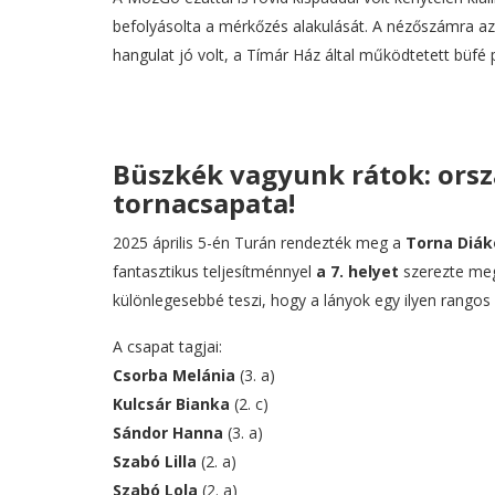
befolyásolta a mérkőzés alakulását. A nézőszámra azo
hangulat jó volt, a Tímár Ház által működtetett büfé 
Büszkék vagyunk rátok: orszá
tornacsapata!
2025 április 5-én Turán rendezték meg a
Torna Diák
fantasztikus teljesítménnyel
a 7. helyet
szerezte meg
különlegesebbé teszi, hogy a lányok egy ilyen rangos 
A csapat tagjai:
Csorba Melánia
(3. a)
Kulcsár Bianka
(2. c)
Sándor Hanna
(3. a)
Szabó Lilla
(2. a)
Szabó Lola
(2. a)