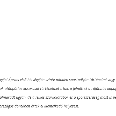
géje! Április első hétvégéjén szinte minden sportpályán történelmi vagy
ok utánpótlás kosarasai történelmet írtak, a felnőttek a rájátszás kap
lulmaradt ugyan, de a lelkes szurkolótábor és a sportszerűség most is p
 országos döntőben értek el kiemelkedő helyezést.