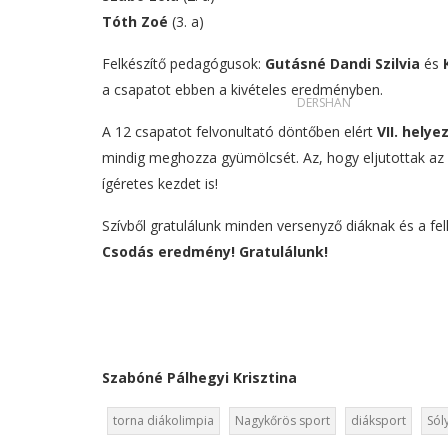
Tóth Zoé
(3. a)
Felkészítő pedagógusok:
Gutásné Dandi Szilvia
és
a csapatot ebben a kivételes eredményben.
DERSHAN
A 12 csapatot felvonultató döntőben elért
VII. helye
mindig meghozza gyümölcsét. Az, hogy eljutottak az
ígéretes kezdet is!
Szívből gratulálunk minden versenyző diáknak és a fel
Csodás eredmény! Gratulálunk!
Szabóné Pálhegyi Krisztina
torna diákolimpia
Nagykőrös sport
diáksport
Sól