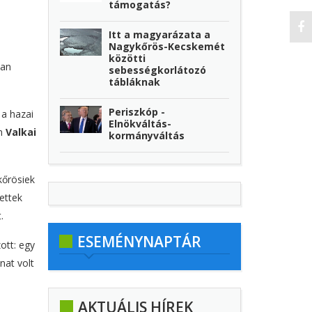
támogatás?
Itt a magyarázata a
Nagykőrös-Kecskemét
közötti
ban
sebességkorlátozó
tábláknak
Periszkóp -
 a hazai
Elnökváltás-
en
Valkai
kormányváltás
kőrösiek
ettek
.
ESEMÉNYNAPTÁR
ott: egy
anat volt
AKTUÁLIS HÍREK