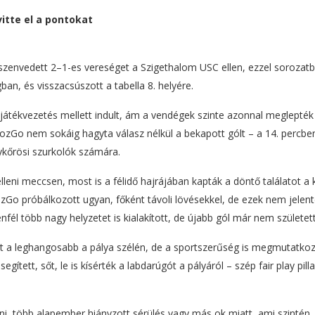
itte el a pontokat
zenvedett 2–1-es vereséget a Szigethalom USC ellen, ezzel sorozat
n, és visszacsúszott a tabella 8. helyére.
 játékvezetés mellett indult, ám a vendégek szinte azonnal meglepték
ozGo nem sokáig hagyta válasz nélkül a bekapott gólt – a 14. percb
ykőrösi szurkolók számára.
lleni meccsen, most is a félidő hajrájában kapták a döntő találatot a 
zGo próbálkozott ugyan, főként távoli lövésekkel, de ezek nem jelent
fél több nagy helyzetet is kialakított, de újabb gól már nem született
t a leghangosabb a pálya szélén, de a sportszerűség is megmutatkoz
gített, sőt, le is kísérték a labdarúgót a pályáról – szép fair play pill
llni, több alapember hiányzott sérülés vagy más ok miatt, ami szintén