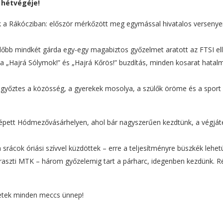
 hétvégéje!
k a Rákócziban: először mérkőzött meg egymással hivatalos verseny
lőbb mindkét gárda egy-egy magabiztos győzelmet aratott az FTSI ell
 a „Hajrá Sólymok!” és „Hajrá Kőrös!” buzdítás, minden kosarat hatal
azi győztes a közösség, a gyerekek mosolya, a szülők öröme és a sport
 lépett Hódmezővásárhelyen, ahol bár nagyszerűen kezdtünk, a végját
srácok óriási szívvel küzdöttek – erre a teljesítményre büszkék lehet
aharaszti MTK – három győzelemig tart a párharc, idegenben kezdünk. R
letek minden meccs ünnep!