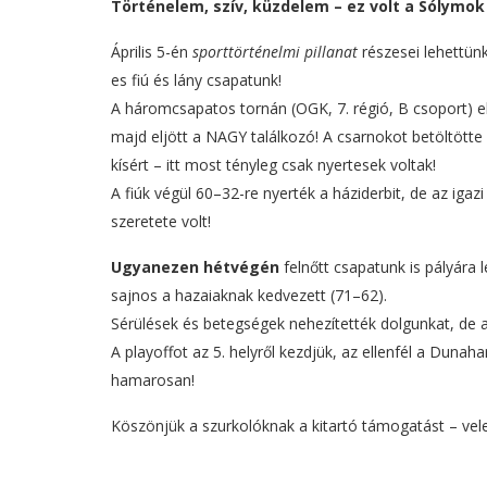
Történelem, szív, küzdelem – ez volt a Sólymok
Április 5-én
sporttörténelmi pillanat
részesei lehettün
es fiú és lány csapatunk!
A háromcsapatos tornán (OGK, 7. régió, B csoport) e
majd eljött a NAGY találkozó! A csarnokot betöltötte
kísért – itt most tényleg csak nyertesek voltak!
A fiúk végül 60–32-re nyerték a háziderbit, de az ig
szeretete volt!
Ugyanezen hétvégén
felnőtt csapatunk is pályára
sajnos a hazaiaknak kedvezett (71–62).
Sérülések és betegségek nehezítették dolgunkat, de a 
A playoffot az 5. helyről kezdjük, az ellenfél a Dun
hamarosan!
Köszönjük a szurkolóknak a kitartó támogatást – ve