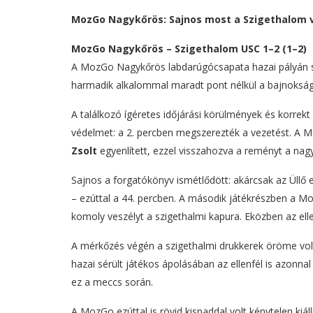
MozGo Nagykőrös: Sajnos most a Szigethalom v
MozGo Nagykőrös – Szigethalom USC 1–2 (1–2)
A MozGo Nagykőrös labdarúgócsapata hazai pályán s
harmadik alkalommal maradt pont nélkül a bajnokságba
A találkozó ígéretes időjárási körülmények és korrekt
védelmet: a 2. percben megszerezték a vezetést. A M
Zsolt
egyenlített, ezzel visszahozva a reményt a nag
Sajnos a forgatókönyv ismétlődött: akárcsak az Üllő e
– ezúttal a 44. percben. A második játékrészben a Mo
komoly veszélyt a szigethalmi kapura. Eközben az ellen
A mérkőzés végén a szigethalmi drukkerek öröme vol
hazai sérült játékos ápolásában az ellenfél is azonnal se
ez a meccs során.
A MozGo ezúttal is rövid kispaddal volt kénytelen kiá