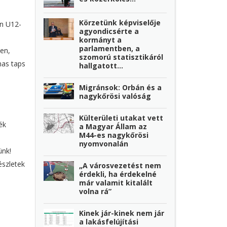
Körzetünk képviselője
en U12-
agyondicsérte a
kormányt a
parlamentben, a
en,
szomorú statisztikáról
mas taps
hallgatott...
Migránsok: Orbán és a
nagykőrösi valóság
Külterületi utakat vett
ék
a Magyar Állam az
M44-es nagykőrösi
nyomvonalán
ünk!
észletek
„A városvezetést nem
érdekli, ha érdekelné
már valamit kitalált
volna rá”
Kinek jár-kinek nem jár
a lakásfelújítási