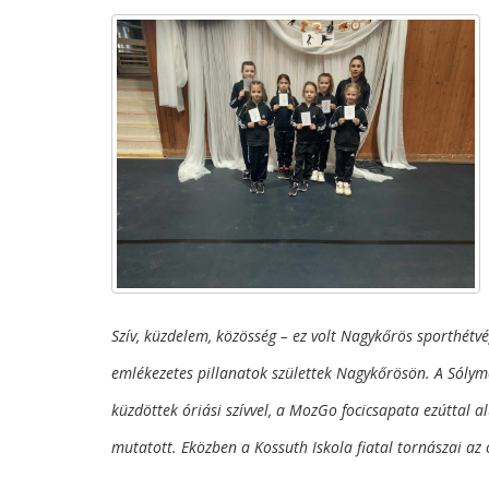
Szív, küzdelem, közösség – ez volt Nagykőrös sporthétvé
emlékezetes pillanatok születtek Nagykőrösön. A Sólym
küzdöttek óriási szívvel, a MozGo focicsapata ezúttal a
mutatott. Eközben a Kossuth Iskola fiatal tornászai az