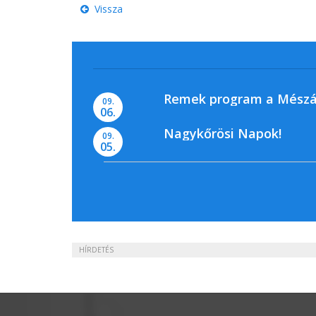
Vissza
Remek program a Mészá
09.
06.
Nagykőrösi Napok!
09.
05.
HÍRDETÉS