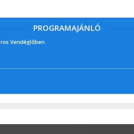
PROGRAMAJÁNLÓ
ros Vendéglőben