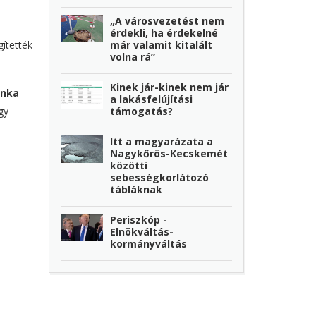
„A városvezetést nem
érdekli, ha érdekelné
már valamit kitalált
ítették
volna rá”
Kinek jár-kinek nem jár
unka
a lakásfelújítási
támogatás?
gy
Itt a magyarázata a
Nagykőrös-Kecskemét
közötti
sebességkorlátozó
tábláknak
Periszkóp -
Elnökváltás-
kormányváltás