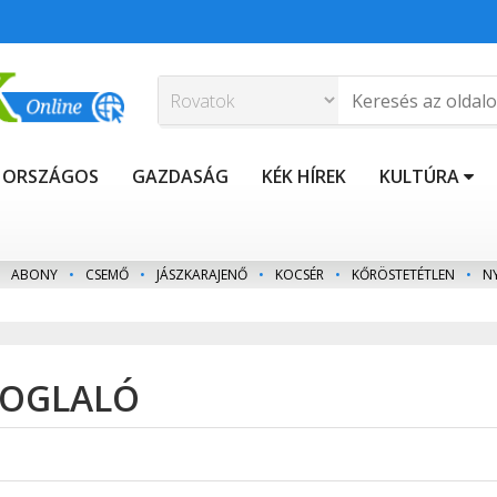
ORSZÁGOS
GAZDASÁG
KÉK HÍREK
KULTÚRA
ABONY
•
CSEMŐ
•
JÁSZKARAJENŐ
•
KOCSÉR
•
KŐRÖSTETÉTLEN
•
N
EFOGLALÓ