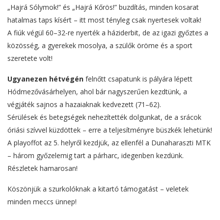
„Hajrá Sólymok!” és „Hajrá Kőrös!” buzdítás, minden kosarat
hatalmas taps kísért – itt most tényleg csak nyertesek voltak!
A fiúk végül 60–32-re nyerték a háziderbit, de az igazi győztes a
közösség, a gyerekek mosolya, a szülők öröme és a sport
szeretete volt!
Ugyanezen hétvégén
felnőtt csapatunk is pályára lépett
Hódmezővásárhelyen, ahol bár nagyszerűen kezdtünk, a
végjáték sajnos a hazaiaknak kedvezett (71–62).
Sérülések és betegségek nehezítették dolgunkat, de a srácok
óriási szívvel küzdöttek – erre a teljesítményre büszkék lehetünk!
A playoffot az 5. helyről kezdjük, az ellenfél a Dunaharaszti MTK
– három győzelemig tart a párharc, idegenben kezdünk.
Részletek hamarosan!
Köszönjük a szurkolóknak a kitartó támogatást – veletek
minden meccs ünnep!