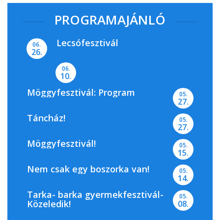
PROGRAMAJÁNLÓ
Lecsófesztivál
06.
26.
06.
10.
Möggyfesztivál: Program
05.
27.
Táncház!
05.
27.
Möggyfesztivál!
05.
15.
Nem csak egy boszorka van!
05.
14.
Tarka- barka gyermekfesztivál-
05.
Közeledik!
08.