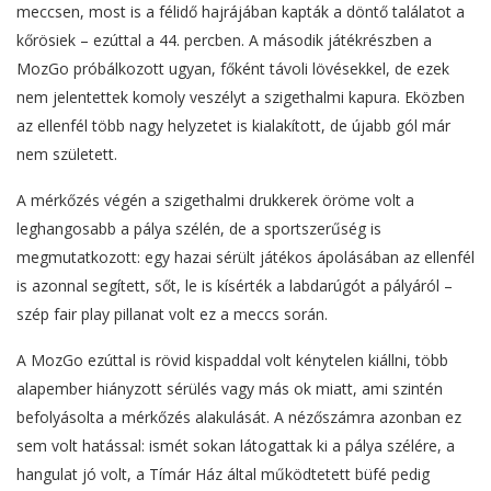
meccsen, most is a félidő hajrájában kapták a döntő találatot a
kőrösiek – ezúttal a 44. percben. A második játékrészben a
MozGo próbálkozott ugyan, főként távoli lövésekkel, de ezek
nem jelentettek komoly veszélyt a szigethalmi kapura. Eközben
az ellenfél több nagy helyzetet is kialakított, de újabb gól már
nem született.
A mérkőzés végén a szigethalmi drukkerek öröme volt a
leghangosabb a pálya szélén, de a sportszerűség is
megmutatkozott: egy hazai sérült játékos ápolásában az ellenfél
is azonnal segített, sőt, le is kísérték a labdarúgót a pályáról –
szép fair play pillanat volt ez a meccs során.
A MozGo ezúttal is rövid kispaddal volt kénytelen kiállni, több
alapember hiányzott sérülés vagy más ok miatt, ami szintén
befolyásolta a mérkőzés alakulását. A nézőszámra azonban ez
sem volt hatással: ismét sokan látogattak ki a pálya szélére, a
hangulat jó volt, a Tímár Ház által működtetett büfé pedig