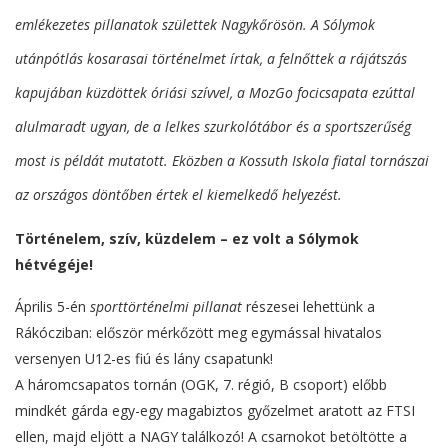
emlékezetes pillanatok születtek Nagykőrösön. A Sólymok
utánpótlás kosarasai történelmet írtak, a felnőttek a rájátszás
kapujában küzdöttek óriási szívvel, a MozGo focicsapata ezúttal
alulmaradt ugyan, de a lelkes szurkolótábor és a sportszerűség
most is példát mutatott. Eközben a Kossuth Iskola fiatal tornászai
az országos döntőben értek el kiemelkedő helyezést.
Történelem, szív, küzdelem – ez volt a Sólymok
hétvégéje!
Április 5-én
sporttörténelmi pillanat
részesei lehettünk a
Rákócziban: először mérkőzött meg egymással hivatalos
versenyen U12-es fiú és lány csapatunk!
A háromcsapatos tornán (OGK, 7. régió, B csoport) előbb
mindkét gárda egy-egy magabiztos győzelmet aratott az FTSI
ellen, majd eljött a NAGY találkozó! A csarnokot betöltötte a