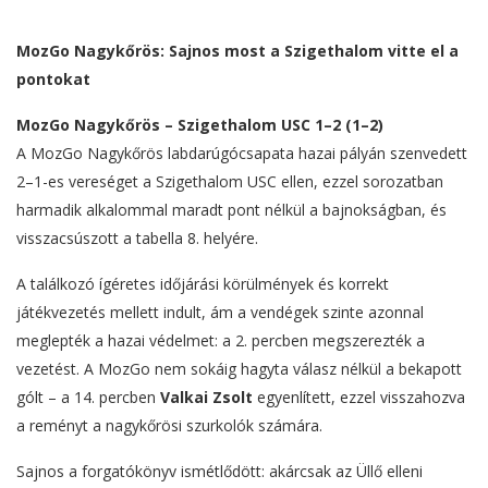
MozGo Nagykőrös: Sajnos most a Szigethalom vitte el a
pontokat
MozGo Nagykőrös – Szigethalom USC 1–2 (1–2)
A MozGo Nagykőrös labdarúgócsapata hazai pályán szenvedett
2–1-es vereséget a Szigethalom USC ellen, ezzel sorozatban
harmadik alkalommal maradt pont nélkül a bajnokságban, és
visszacsúszott a tabella 8. helyére.
A találkozó ígéretes időjárási körülmények és korrekt
játékvezetés mellett indult, ám a vendégek szinte azonnal
meglepték a hazai védelmet: a 2. percben megszerezték a
vezetést. A MozGo nem sokáig hagyta válasz nélkül a bekapott
gólt – a 14. percben
Valkai Zsolt
egyenlített, ezzel visszahozva
a reményt a nagykőrösi szurkolók számára.
Sajnos a forgatókönyv ismétlődött: akárcsak az Üllő elleni