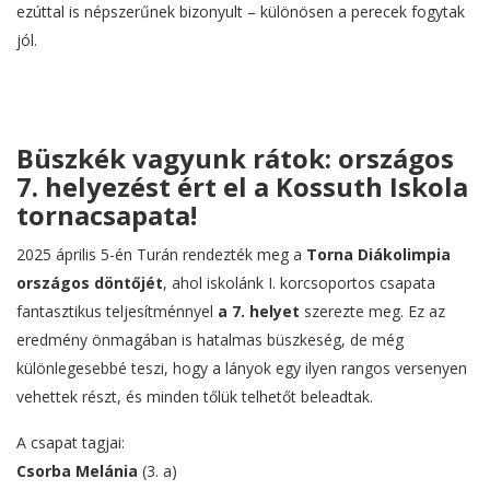
ezúttal is népszerűnek bizonyult – különösen a perecek fogytak
jól.
Büszkék vagyunk rátok: országos
7. helyezést ért el a Kossuth Iskola
tornacsapata!
2025 április 5-én Turán rendezték meg a
Torna Diákolimpia
országos döntőjét
, ahol iskolánk I. korcsoportos csapata
fantasztikus teljesítménnyel
a 7. helyet
szerezte meg. Ez az
eredmény önmagában is hatalmas büszkeség, de még
különlegesebbé teszi, hogy a lányok egy ilyen rangos versenyen
vehettek részt, és minden tőlük telhetőt beleadtak.
A csapat tagjai:
Csorba Melánia
(3. a)