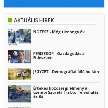
AKTUÁLIS HÍREK
NOTESZ - Még tizenegy év
PERISZKÓP - Gazdagodás a
Fideszben
JEGYZET - Demográfiai álló hullám
Értékes közösségi élmény a
csemői Szüreti Traktorfelvonulás
és Bál