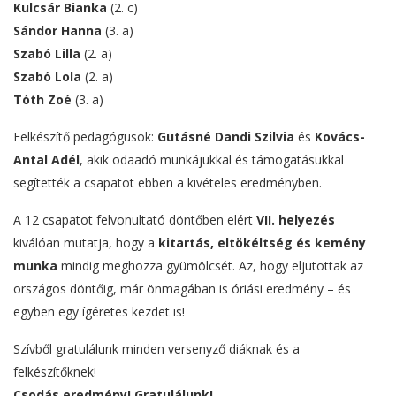
Kulcsár Bianka
(2. c)
Sándor Hanna
(3. a)
Szabó Lilla
(2. a)
Szabó Lola
(2. a)
Tóth Zoé
(3. a)
Felkészítő pedagógusok:
Gutásné Dandi Szilvia
és
Kovács-
Antal Adél
, akik odaadó munkájukkal és támogatásukkal
segítették a csapatot ebben a kivételes eredményben.
A 12 csapatot felvonultató döntőben elért
VII. helyezés
kiválóan mutatja, hogy a
kitartás, eltökéltség és kemény
munka
mindig meghozza gyümölcsét. Az, hogy eljutottak az
országos döntőig, már önmagában is óriási eredmény – és
egyben egy ígéretes kezdet is!
Szívből gratulálunk minden versenyző diáknak és a
felkészítőknek!
Csodás eredmény! Gratulálunk!