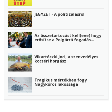
JEGYZET - A politizálásról
Az összetartozást kell(ene) hogy
erősítse a Polgárrá fogadás…
Vikartóczki Joci, a szenvedélyes
kocséri horgász
Tragikus mértékben fogy
Nagykőrös lakossága