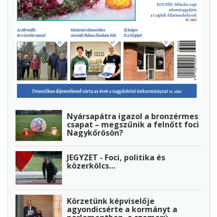
Nyársapátra igazol a bronzérmes
csapat – megszűnik a felnőtt foci
Nagykőrösön?
JEGYZET - Foci, politika és
közerkölcs…
Körzetünk képviselője
agyondicsérte a kormányt a