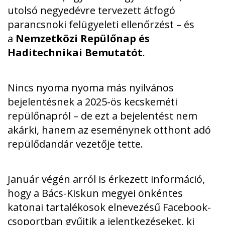
utolsó negyedévre tervezett átfogó
parancsnoki felügyeleti ellenőrzést – és
a
Nemzetközi Repülőnap és
Haditechnikai Bemutatót
.
Nincs nyoma nyoma más nyilvános
bejelentésnek a 2025-ös kecskeméti
repülőnapról – de ezt a bejelentést nem
akárki, hanem az eseménynek otthont adó
repülődandár vezetője tette.
Január végén arról is érkezett információ
,
hogy a Bács-Kiskun megyei önkéntes
katonai tartalékosok elnevezésű Facebook-
csoportban gyűjtik a jelentkezéseket, ki