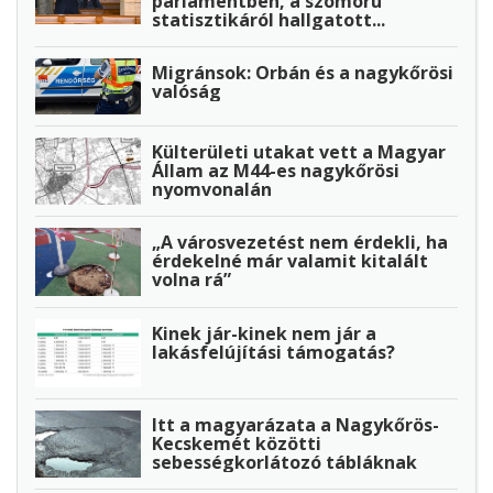
parlamentben, a szomorú
statisztikáról hallgatott...
Migránsok: Orbán és a nagykőrösi
valóság
Külterületi utakat vett a Magyar
Állam az M44-es nagykőrösi
nyomvonalán
„A városvezetést nem érdekli, ha
érdekelné már valamit kitalált
volna rá”
Kinek jár-kinek nem jár a
lakásfelújítási támogatás?
Itt a magyarázata a Nagykőrös-
Kecskemét közötti
sebességkorlátozó tábláknak