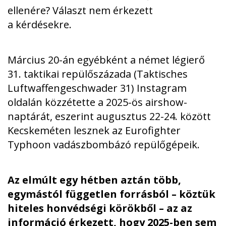
ellenére? Választ nem érkezett
a kérdésekre.
Március 20-án egyébként a német légierő
31. taktikai repülőszázada (Taktisches
Luftwaffengeschwader 31)
Instagram
oldalán
közzétette a 2025-ös airshow-
naptárát, eszerint augusztus 22-24. között
Kecskeméten lesznek az Eurofighter
Typhoon vadászbombázó repülőgépeik.
Az elmúlt egy hétben aztán több,
egymástól független forrásból – köztük
hiteles honvédségi körökből – az az
információ érkezett, hogy 2025-ben sem