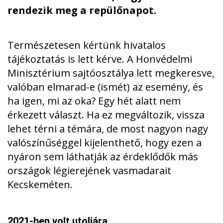
rendezik meg a repülőnapot.
Természetesen kértünk hivatalos
tájékoztatás is lett kérve. A Honvédelmi
Minisztérium sajtóosztálya lett megkeresve,
valóban elmarad-e (ismét) az esemény, és
ha igen, mi az oka? Egy hét alatt nem
érkezett választ. Ha ez megváltozik, vissza
lehet térni a témára, de most nagyon nagy
valószínűséggel kijelenthető, hogy ezen a
nyáron sem láthatják az érdeklődők más
országok légierejének vasmadarait
Kecskeméten.
2021-ben volt utoljára