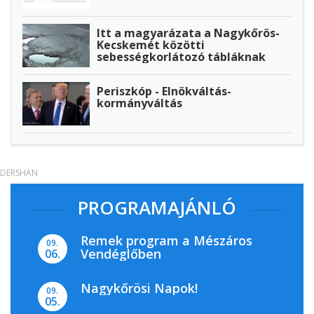
Itt a magyarázata a Nagykőrös-
Kecskemét közötti
sebességkorlátozó tábláknak
Periszkóp - Elnökváltás-
kormányváltás
DERSHAN
PROGRAMAJÁNLÓ
Remek program a Mészáros
09.
Vendéglőben
06.
Nagykőrösi Napok!
09.
05.