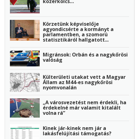
közerkölcs…
Körzetünk képviselője
agyondicsérte a kormányt a
parlamentben, a szomorú
statisztikáról hallgatott...
Migránsok: Orbán és a nagykőrösi
valóság
Külterületi utakat vett a Magyar
Állam az M44-es nagykőrösi
nyomvonalán
„A városvezetést nem érdekli, ha
érdekelné már valamit kitalált
volna rá”
Kinek jár-kinek nem jár a
lakásfelújítási támogatás?