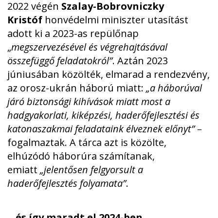
2022 végén
Szalay-Bobrovniczky
Kristóf
honvédelmi miniszter utasítást
adott ki a 2023-as repülőnap
„
megszervezésével és végrehajtásával
összefüggő feladatokról”
. Aztán 2023
júniusában közölték, elmarad a rendezvény,
az orosz-ukrán háború miatt:
„a háborúval
járó biztonsági kihívások miatt most a
hadgyakorlati, kiképzési, haderőfejlesztési és
katonaszakmai feladataink élveznek előnyt”
–
fogalmaztak. A tárca azt is közölte,
elhúzódó háborúra számítanak,
emiatt
„jelentősen felgyorsult a
haderőfejlesztés folyamata”
.
…és így maradt el 2024-ben