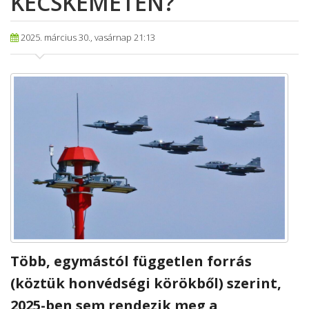
KECSKEMÉTEN?
2025. március 30., vasárnap 21:13
Több, egymástól független forrás
(köztük honvédségi körökből) szerint,
2025-ben sem rendezik meg a