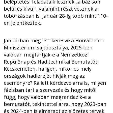
beléptetési feladataik lesznek „a bázison
belül és kívül”, valamint részt vesznek a
toborzásban is. Január 28-ig több mint 110-
en jelentkeztek.
Januárban meg lett keresve a Honvédelmi
Minisztérium sajtóosztálya, 2025-ben
valóban megtartják-e a Nemzetközi
Repülőnap és Haditechnikai Bemutatót
Kecskeméten, ha igen, mikor és mely
országok hadierejét hívják meg az
eseményre? Rá lett kérdezve arra is, milyen
fázisban tart a szervezés és hogy mitől
függ, hogy valóban megrendezik-e a
bemutatót, tekintettel arra, hogy 2023-ban
és 2024-ben is elmaradt az előzetes tervek