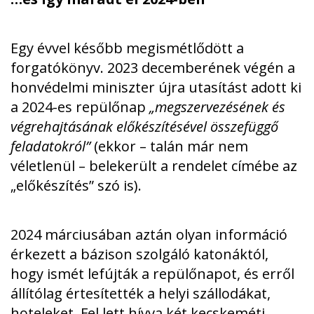
Egy évvel később megismétlődött a
forgatókönyv. 2023 decemberének végén a
honvédelmi miniszter újra utasítást adott ki
a 2024-es repülőnap
„megszervezésének és
végrehajtásának előkészítésével összefüggő
feladatokról”
(ekkor – talán már nem
véletlenül – belekerült a rendelet címébe az
„előkészítés” szó is).
2024 márciusában aztán olyan információ
érkezett a bázison szolgáló katonáktól,
hogy ismét lefújták a repülőnapot, és erről
állítólag értesítették a helyi szállodákat,
hoteleket. Fel lett hívva két kecskeméti