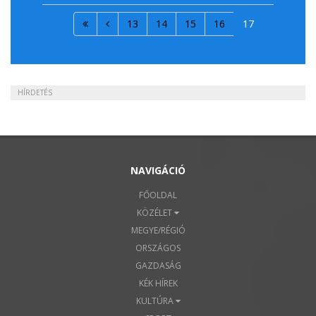
13
14
15
16
17
HÍRDETÉS
NAVIGÁCIÓ
FŐOLDAL
KÖZÉLET
MEGYE/RÉGIÓ
ORSZÁGOS
GAZDASÁG
KÉK HÍREK
KULTÚRA