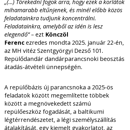
„(…) Törekedni fogok arra, hogy ezek a korlátok
mihamarabb eltűnjenek, és minél előbb közös
feladatainkra tudjunk koncentrálni.
Feladatainkra, amelyből az idén is lesz
elegendő”
– ezt
Könczöl
Ferenc
ezredes
mondta
2025. január 22-én,
az MH vitéz Szentgyörgyi Dezső 101.
Repülődandár dandárparancsnoki beosztás
átadás-átvételi ünnepségén.
A repülőbázis új parancsnoka a 2025-ös
feladatok között megemlítette többek
között a megnövekedett számú
repülőeszköz fogadását, a baltikumi
légtérrendészetet, a légi személyszállítás
átalakítását, egy kiemelt gyakorlatot, az