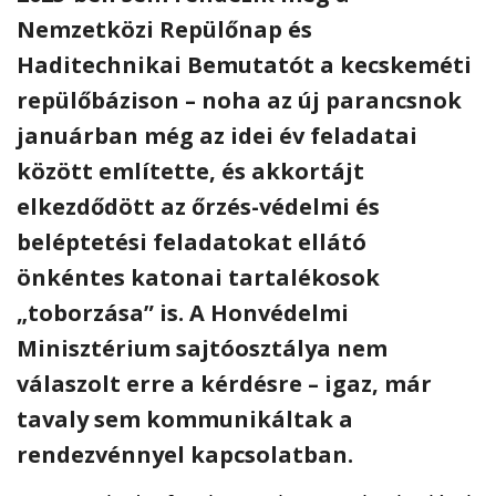
Nemzetközi Repülőnap és
Haditechnikai Bemutatót a kecskeméti
repülőbázison – noha az új parancsnok
januárban még az idei év feladatai
között említette, és akkortájt
elkezdődött az őrzés-védelmi és
beléptetési feladatokat ellátó
önkéntes katonai tartalékosok
„toborzása” is. A Honvédelmi
Minisztérium sajtóosztálya nem
válaszolt erre a kérdésre – igaz, már
tavaly sem kommunikáltak a
rendezvénnyel kapcsolatban.