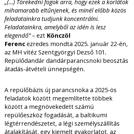
„(…) Törekedni fogok arra, hogy ezek a korlátok
mihamarabb eltűnjenek, és minél előbb közös
feladatainkra tudjunk koncentrálni.
Feladatainkra, amelyből az idén is lesz
elegendő”
– ezt
Könczöl
Ferenc
ezredes
mondta
2025. január 22-én,
az MH vitéz Szentgyörgyi Dezső 101.
Repülődandár dandárparancsnoki beosztás
átadás-átvételi ünnepségén.
A repülőbázis új parancsnoka a 2025-ös
feladatok között megemlítette többek
között a megnövekedett számú
repülőeszköz fogadását, a baltikumi
légtérrendészetet, a légi személyszállítás
átalakítását, egy kiemelt gyakorlatot, az