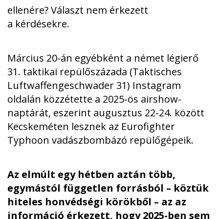
ellenére? Választ nem érkezett
a kérdésekre.
Március 20-án egyébként a német légierő
31. taktikai repülőszázada (Taktisches
Luftwaffengeschwader 31)
Instagram
oldalán
közzétette a 2025-ös airshow-
naptárát, eszerint augusztus 22-24. között
Kecskeméten lesznek az Eurofighter
Typhoon vadászbombázó repülőgépeik.
Az elmúlt egy hétben aztán több,
egymástól független forrásból – köztük
hiteles honvédségi körökből – az az
információ érkezett, hogy 2025-ben sem