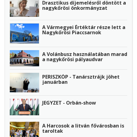
Drasztikus díjemelésről döntött a
nagykőrösi önkormányzat
A Vármegyei Értéktár része lett a
Nagykőrösi Piaccsarnok
A Volánbusz használatában marad
a nagykőrösi pályaudvar
PERISZKÓP - Tanársztrájk jöhet
januárban
JEGYZET - Orbán-show
A Harcosok a litván fővárosban is
taroltak