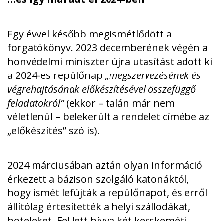
Egy évvel később megismétlődött a
forgatókönyv. 2023 decemberének végén a
honvédelmi miniszter újra utasítást adott ki
a 2024-es repülőnap
„megszervezésének és
végrehajtásának előkészítésével összefüggő
feladatokról”
(ekkor – talán már nem
véletlenül – belekerült a rendelet címébe az
„előkészítés” szó is).
2024 márciusában aztán olyan információ
érkezett a bázison szolgáló katonáktól,
hogy ismét lefújták a repülőnapot, és erről
állítólag értesítették a helyi szállodákat,
hoteleket. Fel lett hívva két kecskeméti