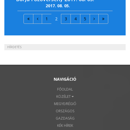
2017. 08. 05.
1
2
3
4
5
HÍRDETÉS
NAVIGÁCIÓ
FŐOLDAL
KÖZÉLET
MEGYE/RÉGIÓ
ORSZÁGOS
GAZDASÁG
KÉK HÍREK