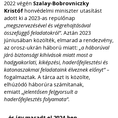
2022 végén
Szalay-Bobrovniczky
Kristóf
honvédelmi miniszter utasítást
adott ki a 2023-as repülőnap
„
megszervezésével és végrehajtásával
összefüggő feladatokról”
. Aztán 2023
júniusában közölték, elmarad a rendezvény,
az orosz-ukrán háború miatt:
„a háborúval
járó biztonsági kihívások miatt most a
hadgyakorlati, kiképzési, haderőfejlesztési és
katonaszakmai feladataink élveznek előnyt”
–
fogalmaztak. A tárca azt is közölte,
elhúzódó háborúra számítanak,
emiatt
„jelentősen felgyorsult a
haderőfejlesztés folyamata”
.
…és így maradt el 2024-ben