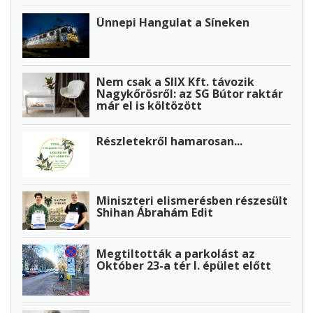
Ünnepi Hangulat a Síneken
Nem csak a SIIX Kft. távozik
Nagykőrösről: az SG Bútor raktár
már el is költözött
Részletekről hamarosan...
Miniszteri elismerésben részesült
Shihan Ábrahám Edit
Megtiltották a parkolást az
Október 23-a tér I. épület előtt