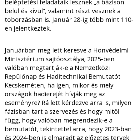
beléptetési feladataik lesznek „a bázison
belül és kívül”, valamint részt vesznek a
toborzásban is. Január 28-ig több mint 110-
en jelentkeztek.
Januárban meg lett keresve a Honvédelmi
Minisztérium sajtóosztálya, 2025-ben
valóban megtartják-e a Nemzetközi
Repülőnap és Haditechnikai Bemutatót
Kecskeméten, ha igen, mikor és mely
országok hadierejét hívják meg az
eseményre? Rá lett kérdezve arra is, milyen
fázisban tart a szervezés és hogy mitől
függ, hogy valóban megrendezik-e a
bemutatót, tekintettel arra, hogy 2023-ban
és 2024-ben is elmaradt az előzetes tervek