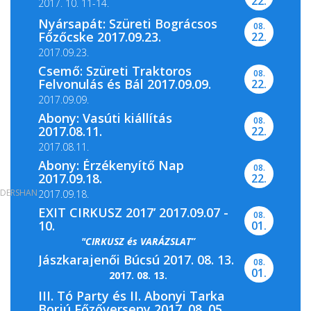
22.
2017. 10. 11-14.
Nyársapát: Szüreti Bográcsos
08.
Főzőcske 2017.09.23.
22.
2017.09.23.
Csemő: Szüreti Traktoros
08.
Felvonulás és Bál 2017.09.09.
22.
2017.09.09.
Abony: Vasúti kiállítás
08.
2017.08.11.
22.
2017.08.11.
Abony: Érzékenyítő Nap
08.
2017.09.18.
22.
DERSHAN
2017.09.18.
EXIT CIRKUSZ 2017’ 2017.09.07 -
08.
10.
01.
"CIRKUSZ és VARÁZSLAT”
Jászkarajenői Búcsú 2017. 08. 13.
08.
01.
2017. 08. 13.
III. Tó Party és II. Abonyi Tarka
Borjú Főzőverseny 2017. 08. 05.