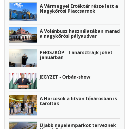
A Vármegyei Értéktár része lett a
Nagykőrösi Piaccsarnok
A Volánbusz használatában marad
a nagykőrösi pályaudvar
PERISZKÓP - Tanársztrájk jöhet
januárban
JEGYZET - Orbán-show
A Harcosok a litván fővárosban is
taroltak
Újabb napelemparkot terveznek