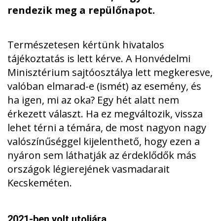
rendezik meg a repülőnapot.
Természetesen kértünk hivatalos
tájékoztatás is lett kérve. A Honvédelmi
Minisztérium sajtóosztálya lett megkeresve,
valóban elmarad-e (ismét) az esemény, és
ha igen, mi az oka? Egy hét alatt nem
érkezett választ. Ha ez megváltozik, vissza
lehet térni a témára, de most nagyon nagy
valószínűséggel kijelenthető, hogy ezen a
nyáron sem láthatják az érdeklődők más
országok légierejének vasmadarait
Kecskeméten.
2021-ben volt utoljára