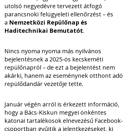
utolsó negyedévre tervezett átfogó
parancsnoki felügyeleti ellenőrzést – és
a
Nemzetközi Repülőnap és
Haditechnikai Bemutatót
.
Nincs nyoma nyoma más nyilvános
bejelentésnek a 2025-ös kecskeméti
repülőnapról – de ezt a bejelentést nem
akárki, hanem az eseménynek otthont adó
repülődandár vezetője tette.
Január végén arról is érkezett információ
,
hogy a Bács-Kiskun megyei önkéntes
katonai tartalékosok elnevezésű Facebook-
csoportban gyűjtik a jelentkezéseket, ki