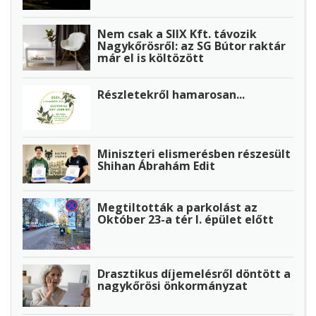
Nem csak a SIIX Kft. távozik
Nagykőrösről: az SG Bútor raktár
már el is költözött
Részletekről hamarosan...
Miniszteri elismerésben részesült
Shihan Ábrahám Edit
Megtiltották a parkolást az
Október 23-a tér I. épület előtt
Drasztikus díjemelésről döntött a
nagykőrösi önkormányzat