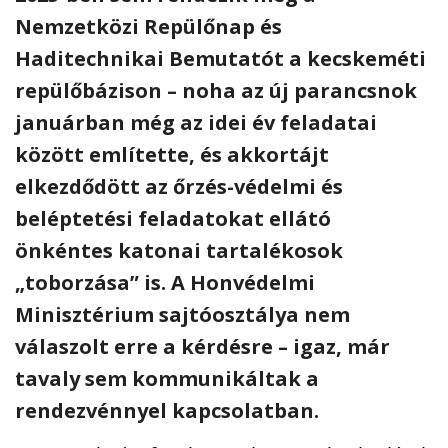
Nemzetközi Repülőnap és
Haditechnikai Bemutatót a kecskeméti
repülőbázison – noha az új parancsnok
januárban még az idei év feladatai
között említette, és akkortájt
elkezdődött az őrzés-védelmi és
beléptetési feladatokat ellátó
önkéntes katonai tartalékosok
„toborzása” is. A Honvédelmi
Minisztérium sajtóosztálya nem
válaszolt erre a kérdésre – igaz, már
tavaly sem kommunikáltak a
rendezvénnyel kapcsolatban.