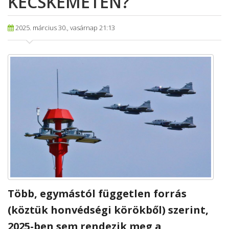
KECSKEMÉTEN?
2025. március 30., vasárnap 21:13
Több, egymástól független forrás
(köztük honvédségi körökből) szerint,
2025-ben sem rendezik meg a