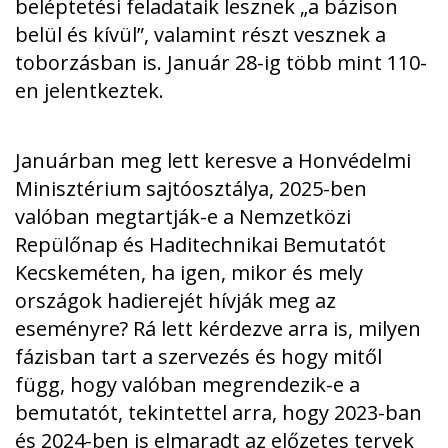
beléptetési feladataik lesznek „a bázison
belül és kívül”, valamint részt vesznek a
toborzásban is. Január 28-ig több mint 110-
en jelentkeztek.
Januárban meg lett keresve a Honvédelmi
Minisztérium sajtóosztálya, 2025-ben
valóban megtartják-e a Nemzetközi
Repülőnap és Haditechnikai Bemutatót
Kecskeméten, ha igen, mikor és mely
országok hadierejét hívják meg az
eseményre? Rá lett kérdezve arra is, milyen
fázisban tart a szervezés és hogy mitől
függ, hogy valóban megrendezik-e a
bemutatót, tekintettel arra, hogy 2023-ban
és 2024-ben is elmaradt az előzetes tervek