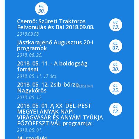
Csemői Községi Könyvtár és...
08.
30.
Csemő: Szüreti Traktoros
08.
Felvonulás és Bál 2018.09.08.
13.
2018.09.08.
Jászkarajenő Augusztus 20-i
05.
programok
07.
2018. 08. 20.
2018. 05. 11. - A boldogság
04.
forrásai
30.
2018. 05. 11. 17 óra
2018. 05. 12. Zsib-börze
04.
DERSHAN
2018. 05. 11. 19 óra
Nagykőrös
25.
2018. 05. 12.
2018. 05. 01. A XX. DÉL-PEST
04.
MEGYEI ANYÁK NAPI
12.
VIRÁGVÁSÁR ÉS ANYÁM TYÚKJA
FŐZŐFESZTIVÁL programja:
2018, 05. 01.
Mi szedjük!