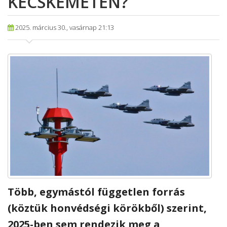
KECSKEMÉTEN?
2025. március 30., vasárnap 21:13
Több, egymástól független forrás
(köztük honvédségi körökből) szerint,
2025-ben sem rendezik meg a