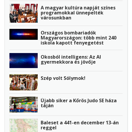
A magyar kultúra napját színes
programokkal ünnepelték
városunkban
Országos bombariadók
Magyarországon: több mint 240
iskola kapott fenyegetést
Okosból intelligens: Az AI
gyermekkora és jövője
Szép volt Sólymok!
Újabb siker a Kőrös Judo SE háza
táján
Baleset a 441-en december 13-án
reggel