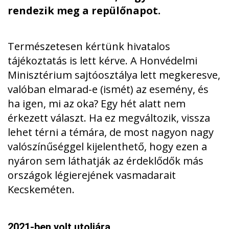
rendezik meg a repülőnapot.
Természetesen kértünk hivatalos
tájékoztatás is lett kérve. A Honvédelmi
Minisztérium sajtóosztálya lett megkeresve,
valóban elmarad-e (ismét) az esemény, és
ha igen, mi az oka? Egy hét alatt nem
érkezett választ. Ha ez megváltozik, vissza
lehet térni a témára, de most nagyon nagy
valószínűséggel kijelenthető, hogy ezen a
nyáron sem láthatják az érdeklődők más
országok légierejének vasmadarait
Kecskeméten.
2021-ben volt utoljára