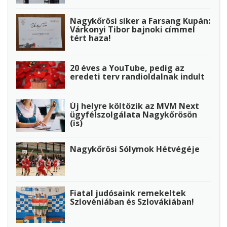
Nagykőrösi siker a Farsang Kupán:
Várkonyi Tibor bajnoki címmel
tért haza!
20 éves a YouTube, pedig az
eredeti terv randioldalnak indult
Új helyre költözik az MVM Next
ügyfélszolgálata Nagykőrösön
(is)
Nagykőrösi Sólymok Hétvégéje
Fiatal judósaink remekeltek
Szlovéniában és Szlovákiában!