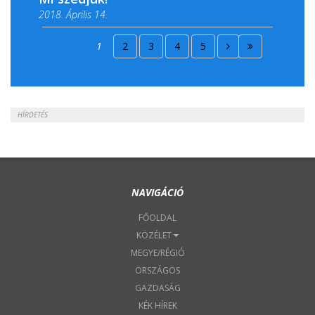
2018. Április 14.
2018. Április 15.
1
2
3
4
5
2018. Április 22.
HÍRDETÉS
NAVIGÁCIÓ
FŐOLDAL
KÖZÉLET
MEGYE/RÉGIÓ
ORSZÁGOS
GAZDASÁG
KÉK HÍREK