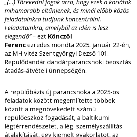
„(…) Törekedni fogok arra, hogy ezek a korlátok
mihamarabb eltűnjenek, és minél előbb közös
feladatainkra tudjunk koncentrálni.
Feladatainkra, amelyből az idén is lesz
elegendő”
– ezt
Könczöl
Ferenc
ezredes
mondta
2025. január 22-én,
az MH vitéz Szentgyörgyi Dezső 101.
Repülődandár dandárparancsnoki beosztás
átadás-átvételi ünnepségén.
A repülőbázis új parancsnoka a 2025-ös
feladatok között megemlítette többek
között a megnövekedett számú
repülőeszköz fogadását, a baltikumi
légtérrendészetet, a légi személyszállítás
átalakítását, egy kiemelt gyakorlatot, az