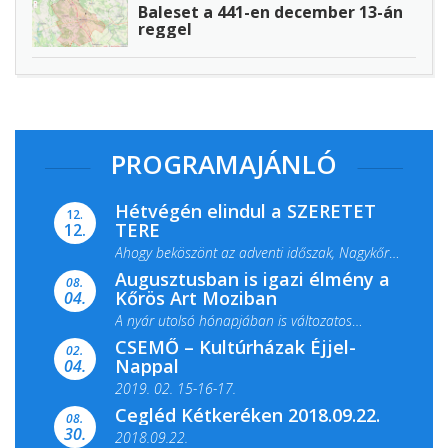
Baleset a 441-en december 13-án
reggel
PROGRAMAJÁNLÓ
Hétvégén elindul a SZERETET
12.
TERE
12.
Ahogy beköszönt az adventi időszak, Nagykőrös
Augusztusban is igazi élmény a
ismét megtelik ünnepi fénnyel és közös...
08.
Kőrös Art Moziban
04.
A nyár utolsó hónapjában is változatos
CSEMŐ – Kultúrházak Éjjel-
filmkínálattal, családi...
02.
Nappal
04.
2019. 02. 15-16-17.
Cegléd Kétkeréken 2018.09.22.
08.
Színes és tartalmas programokkal várja a
30.
2018.09.22.