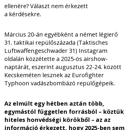
ellenére? Választ nem érkezett
a kérdésekre.
Március 20-án egyébként a német légierő
31. taktikai repülőszázada (Taktisches
Luftwaffengeschwader 31)
Instagram
oldalán
közzétette a 2025-ös airshow-
naptárát, eszerint augusztus 22-24. között
Kecskeméten lesznek az Eurofighter
Typhoon vadászbombázó repülőgépeik.
Az elmúlt egy hétben aztán több,
egymástól független forrásból – köztük
hiteles honvédségi körökből – az az
információ érkezett, hogy 2025-ben sem