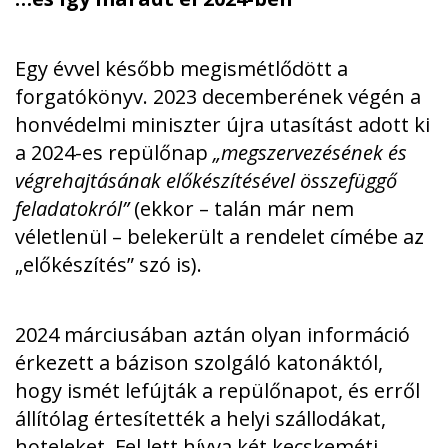
Egy évvel később megismétlődött a
forgatókönyv. 2023 decemberének végén a
honvédelmi miniszter újra utasítást adott ki
a 2024-es repülőnap
„megszervezésének és
végrehajtásának előkészítésével összefüggő
feladatokról”
(ekkor – talán már nem
véletlenül – belekerült a rendelet címébe az
„előkészítés” szó is).
2024 márciusában aztán olyan információ
érkezett a bázison szolgáló katonáktól,
hogy ismét lefújták a repülőnapot, és erről
állítólag értesítették a helyi szállodákat,
hoteleket. Fel lett hívva két kecskeméti