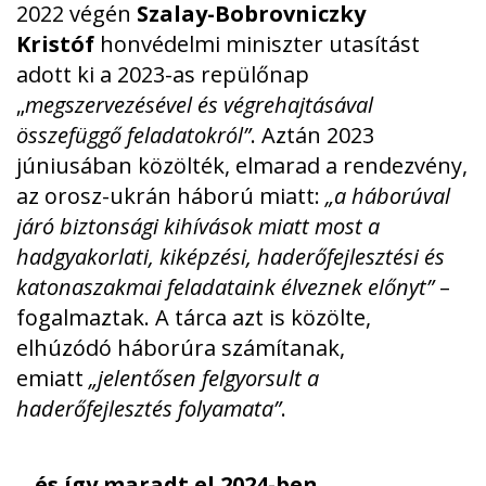
2022 végén
Szalay-Bobrovniczky
Kristóf
honvédelmi miniszter utasítást
adott ki a 2023-as repülőnap
„
megszervezésével és végrehajtásával
összefüggő feladatokról”
. Aztán 2023
júniusában közölték, elmarad a rendezvény,
az orosz-ukrán háború miatt:
„a háborúval
járó biztonsági kihívások miatt most a
hadgyakorlati, kiképzési, haderőfejlesztési és
katonaszakmai feladataink élveznek előnyt”
–
fogalmaztak. A tárca azt is közölte,
elhúzódó háborúra számítanak,
emiatt
„jelentősen felgyorsult a
haderőfejlesztés folyamata”
.
…és így maradt el 2024-ben