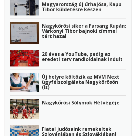
Magyarország új űrhajósa, Kapu
Tibor küldetésre készen
Nagykőrösi siker a Farsang Kupán:
Várkonyi Tibor bajnoki címmel
tért haza!
20 éves a YouTube, pedig az
eredeti terv randioldalnak indult
Új helyre költözik az MVM Next
ügyfélszolgálata Nagykőrösön
(is)
Nagykőrösi Sólymok Hétvégéje
Fiatal judósaink remekeltek
Szlovéniában és Szlovákiában!