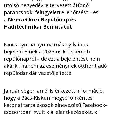
utolsó negyedévre tervezett átfogó
parancsnoki felügyeleti ellenőrzést – és
a
Nemzetközi Repülőnap és
Haditechnikai Bemutatót
.
Nincs nyoma nyoma más nyilvános
bejelentésnek a 2025-ös kecskeméti
repülőnapról – de ezt a bejelentést nem
akárki, hanem az eseménynek otthont adó
repülődandár vezetője tette.
Január végén arról is érkezett információ
,
hogy a Bács-Kiskun megyei önkéntes
katonai tartalékosok elnevezésű Facebook-
csoportban gyűjtik a jelentkezéseket, ki