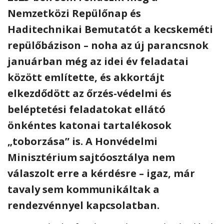
Nemzetközi Repülőnap és
Haditechnikai Bemutatót a kecskeméti
repülőbázison – noha az új parancsnok
januárban még az idei év feladatai
között említette, és akkortájt
elkezdődött az őrzés-védelmi és
beléptetési feladatokat ellátó
önkéntes katonai tartalékosok
„toborzása” is. A Honvédelmi
Minisztérium sajtóosztálya nem
válaszolt erre a kérdésre – igaz, már
tavaly sem kommunikáltak a
rendezvénnyel kapcsolatban.