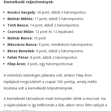
Kiemelkedő teljesítmények:
Kovács Gergely:
18 pont, ebből 3 hárompontos
Molnár Miklós:
17 pont, ebből 5 hárompontos
Tóth Bence:
14 pont, ebből 2 hárompontos
Csorvási Milán:
12 pont és 12 lepattanó
Molnár Bence:
10 pont
Mészáros Bence:
9 pont, mindhárom hárompontos
Béres Benedek:
9 pont, ebből 2 hárompontos
Fehér Péter:
8 pont, ebből 2 hárompontos
Filep Áron:
3 pont, egy hárompontossal
A mérkőzés különleges pillanata volt, amikor Filep Áron
triplájával megszületett a csapat 100. pontja, amely méltó
lezárása volt a kiemelkedő teljesítménynek.
A kiemelkedő támadások miatt könnyedén vitték a meccset. Ha
a rájátszásban is így brillíroznak a fiúk, akkor nincs félni valójuk a