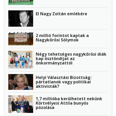
El Nagy Zoltán emlékére
2 millió forintot kaptak a
Nagykőrösi Sólymok
Négy tehetséges nagykőrösi diák
kap ösztöndíjat az
önkormányzattól
Helyi Választási Bizottság:
pártatlanok vagy politikai
aktivisták?
1,7 millióba kerülhetett nekünk
Körtvélyesi Attila bunyós
pózolása