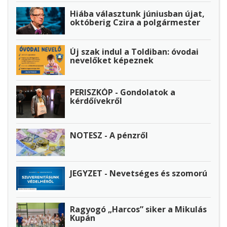
Hiába választunk júniusban újat,
októberig Czira a polgármester
Új szak indul a Toldiban: óvodai
nevelőket képeznek
PERISZKÓP - Gondolatok a
kérdőívekről
NOTESZ - A pénzről
JEGYZET - Nevetséges és szomorú
Ragyogó „Harcos” siker a Mikulás
Kupán