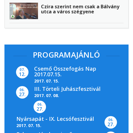
Czira szerint nem csak a Bálvány
utca a város szégyene
PROGRAMAJÁNLÓ
Csemő Összefogás Nap
07.
2017.07.15.
12.
2017. 07. 15.
III. Törteli Juhászfesztivál
06.
27.
2017. 07. 08.
06.
27.
Nyársapát - IX. Lecsófesztivál
06.
27.
2017. 07. 15.