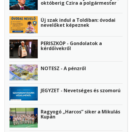
októberig Czira a polgármester
Új szak indul a Toldiban: óvodai
nevelőket képeznek
PERISZKÓP - Gondolatok a
kérdőívekről
NOTESZ - A pénzről
JEGYZET - Nevetséges és szomorú
Ragyogó „Harcos” siker a Mikulás
Kupán