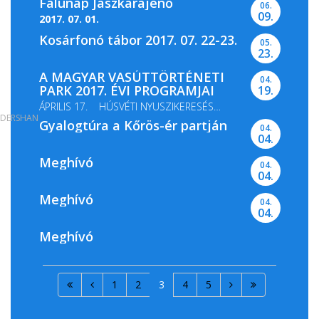
Falunap Jászkarajenő
06.
09.
2017. 07. 01.
Kosárfonó tábor 2017. 07. 22-23.
05.
23.
A MAGYAR VASÚTTÖRTÉNETI
04.
PARK 2017. ÉVI PROGRAMJAI
19.
ÁPRILIS 17. HÚSVÉTI NYUSZIKERESÉS
DERSHAN
Gyalogtúra a Kőrös-ér partján
MÁJUS 13-14. GŐZMOZDONY...
04.
04.
Meghívó
04.
04.
Meghívó
04.
04.
Meghívó
1
2
3
4
5