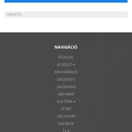
HÍRDETÉS
NAVIGÁCIÓ
FŐOLDAL
KÖZÉLET
MEGYE/RÉGIÓ
ORSZÁGOS
GAZDASÁG
KÉK HÍREK
KULTÚRA
SPORT
ARCHIVUM
GALÉRIÁK
TV