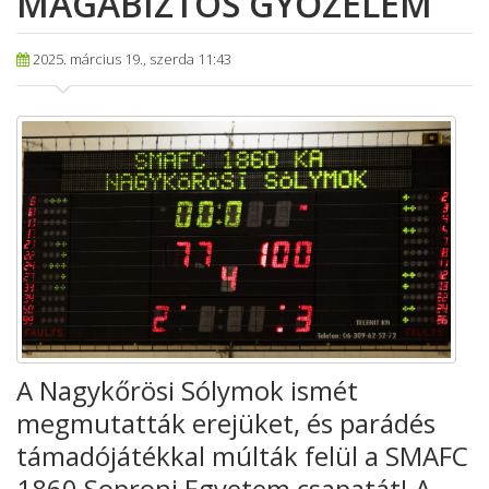
MAGABIZTOS GYŐZELEM
2025. március 19., szerda 11:43
A Nagykőrösi Sólymok ismét
megmutatták erejüket, és parádés
támadójátékkal múlták felül a SMAFC
1860 Soproni Egyetem csapatát! A