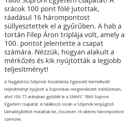
srácok 100 pont fölé jutottak,
ráadásul 16 hárompontost
süllyesztettek el a gyűrűben. A hab a
tortán Filep Áron triplája volt, amely a
100. pontot jelentette a csapat
számára. Nézzük, hogyan alakult a
mérkőzés és kik nyújtották a legjobb
teljesítményt!
A Nagykőrösi Sólymok Kosárlabda Egyesület kiemelkedő
teljesítményt nyújtott a Sopronban megrendezett mérkőzésen,
ahol 100-77 arányban győzték le a SMAFC 1860 Soproni
Egyetem csapatát. A találkozó során a Sólymok lenyűgöző
támadójátékot mutattak be, összesen 16 sikeres hárompontost
szerezve.