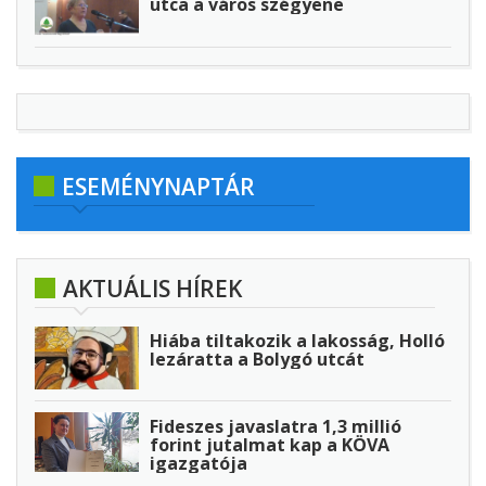
utca a város szégyene
ESEMÉNYNAPTÁR
AKTUÁLIS HÍREK
Hiába tiltakozik a lakosság, Holló
lezáratta a Bolygó utcát
Fideszes javaslatra 1,3 millió
forint jutalmat kap a KÖVA
igazgatója