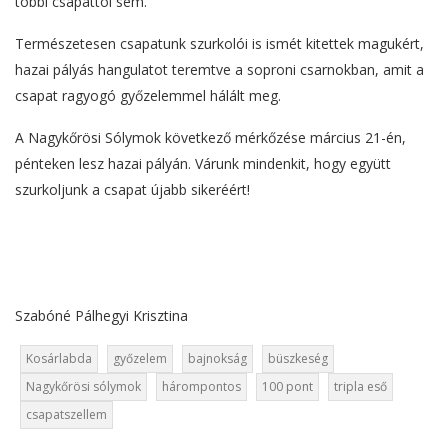
többi csapattól sem.
Természetesen csapatunk szurkolói is ismét kitettek magukért,
hazai pályás hangulatot teremtve a soproni csarnokban, amit a
csapat ragyogó győzelemmel hálált meg.
A Nagykőrösi Sólymok következő mérkőzése március 21-én,
pénteken lesz hazai pályán. Várunk mindenkit, hogy együtt
szurkoljunk a csapat újabb sikeréért!
Szabóné Pálhegyi Krisztina
Kosárlabda
győzelem
bajnokság
büszkeség
Nagykőrösi sólymok
hárompontos
100 pont
tripla eső
csapatszellem