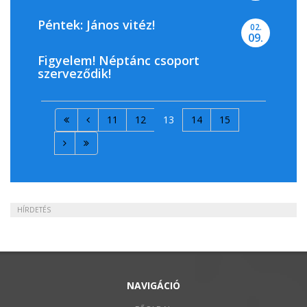
Péntek: János vitéz!
02.
09.
Figyelem! Néptánc csoport
szerveződik!
11
12
13
14
15
HÍRDETÉS
NAVIGÁCIÓ