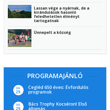
Lassan vége a nyárnak, de a
kirándulások hasonló
feledhetetlen élményt
tartogatnak
Ünnepelt a község
PROGRAMAJÁNLÓ
Cegléd 650 éves: Évfordulós
04.
programok
29.
Bács Trophy Kocséron! Első
04.
állomás
29.