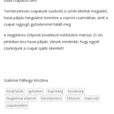
többi csapattól sem.
Természetesen csapatunk szurkolói is ismét kitettek magukért,
hazai pályás hangulatot teremtve a soproni csarnokban, amit a
csapat ragyogó győzelemmel hálált meg.
A Nagykőrösi Sólymok következő mérkőzése március 21-én,
pénteken lesz hazai pályán. Várunk mindenkit, hogy együtt
szurkoljunk a csapat újabb sikeréért!
Szabóné Pálhegyi Krisztina
Kosárlabda
győzelem
bajnokság
büszkeség
Nagykőrösi sólymok
hárompontos
100 pont
tripla eső
csapatszellem