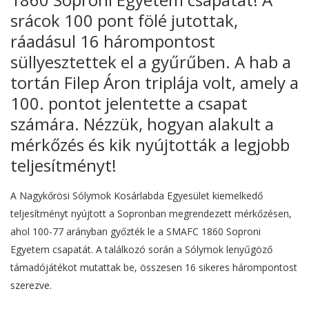
srácok 100 pont fölé jutottak,
ráadásul 16 hárompontost
süllyesztettek el a gyűrűben. A hab a
tortán Filep Áron triplája volt, amely a
100. pontot jelentette a csapat
számára. Nézzük, hogyan alakult a
mérkőzés és kik nyújtották a legjobb
teljesítményt!
A Nagykőrösi Sólymok Kosárlabda Egyesület kiemelkedő
teljesítményt nyújtott a Sopronban megrendezett mérkőzésen,
ahol 100-77 arányban győzték le a SMAFC 1860 Soproni
Egyetem csapatát. A találkozó során a Sólymok lenyűgöző
támadójátékot mutattak be, összesen 16 sikeres hárompontost
szerezve.