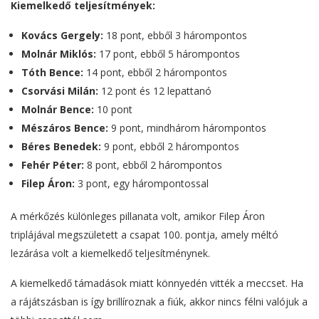
Kiemelkedő teljesítmények:
Kovács Gergely:
18 pont, ebből 3 hárompontos
Molnár Miklós:
17 pont, ebből 5 hárompontos
Tóth Bence:
14 pont, ebből 2 hárompontos
Csorvási Milán:
12 pont és 12 lepattanó
Molnár Bence:
10 pont
Mészáros Bence:
9 pont, mindhárom hárompontos
Béres Benedek:
9 pont, ebből 2 hárompontos
Fehér Péter:
8 pont, ebből 2 hárompontos
Filep Áron:
3 pont, egy hárompontossal
A mérkőzés különleges pillanata volt, amikor Filep Áron
triplájával megszületett a csapat 100. pontja, amely méltó
lezárása volt a kiemelkedő teljesítménynek.
A kiemelkedő támadások miatt könnyedén vitték a meccset. Ha
a rájátszásban is így brillíroznak a fiúk, akkor nincs félni valójuk a