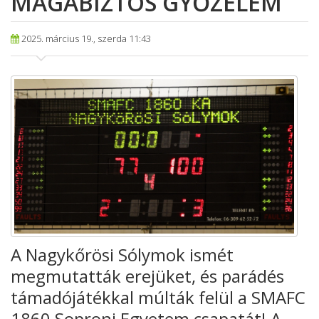
MAGABIZTOS GYŐZELEM
2025. március 19., szerda 11:43
A Nagykőrösi Sólymok ismét
megmutatták erejüket, és parádés
támadójátékkal múlták felül a SMAFC
1860 Soproni Egyetem csapatát! A