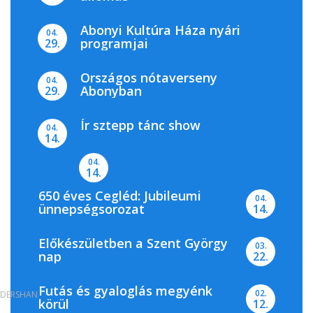
Abonyi Kultúra Háza nyári
04.
programjai
29.
Országos nótaverseny
04.
Abonyban
29.
Ír sztepp tánc show
04.
14.
04.
14.
650 éves Cegléd: Jubileumi
04.
ünnepségsorozat
14.
Előkészületben a Szent György
03.
nap
22.
Futás és gyaloglás megyénk
02.
DERSHAN
körül
12.