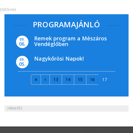
DERSHAN
PROGRAMAJÁNLÓ
Remek program a Mészáros
09.
Vendéglőben
06.
Nagykőrösi Napok!
09.
05.
13
14
15
16
17
HÍRDETÉS