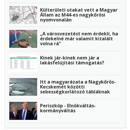
Külterületi utakat vett a Magyar
Állam az M44-es nagykőrösi
nyomvonalán
„A városvezetést nem érdekli, ha
érdekelné már valamit kitalált
volna rá”
Kinek jár-kinek nem jár a
lakásfelújítási támogatás?
Itt a magyarázata a Nagykőrös-
Kecskemét közötti
sebességkorlátozó tábláknak
Periszkóp - Elnökváltás-
kormányváltás