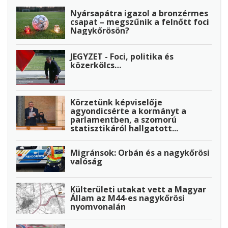
Nyársapátra igazol a bronzérmes
csapat – megszűnik a felnőtt foci
Nagykőrösön?
JEGYZET - Foci, politika és
közerkölcs…
Körzetünk képviselője
agyondicsérte a kormányt a
parlamentben, a szomorú
statisztikáról hallgatott...
Migránsok: Orbán és a nagykőrösi
valóság
Külterületi utakat vett a Magyar
Állam az M44-es nagykőrösi
nyomvonalán