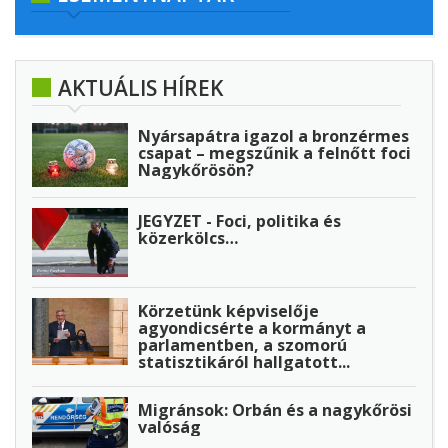
AKTUÁLIS HÍREK
Nyársapátra igazol a bronzérmes
csapat – megszűnik a felnőtt foci
Nagykőrösön?
JEGYZET - Foci, politika és
közerkölcs…
Körzetünk képviselője
agyondicsérte a kormányt a
parlamentben, a szomorú
statisztikáról hallgatott...
Migránsok: Orbán és a nagykőrösi
valóság