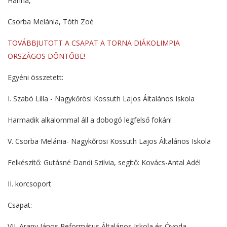
Hanna,
Csorba Melánia, Tóth Zoé
TOVÁBBJUTOTT A CSAPAT A TORNA DIÁKOLIMPIA
ORSZÁGOS DÖNTŐBE!
Egyéni összetett:
I. Szabó Lilla - Nagykőrösi Kossuth Lajos Általános Iskola
Harmadik alkalommal áll a dobogó legfelső fokán!
V. Csorba Melánia- Nagykőrösi Kossuth Lajos Általános Iskola
Felkészítő: Gutásné Dandi Szilvia, segítő: Kovács-Antal Adél
II. korcsoport
Csapat:
VII. Arany János Református Általános Iskola és Óvoda,