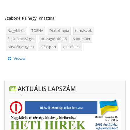
Szabóné Pálhegyi Krisztina
Nagykőrös
TORNA
Diákolimpia
tornászok
fiatal tehetségek
országos döntő
sport siker
büszlék vagyunk
diáksport
gtatulálunk
Vissza
AKTUÁLIS LAPSZÁM