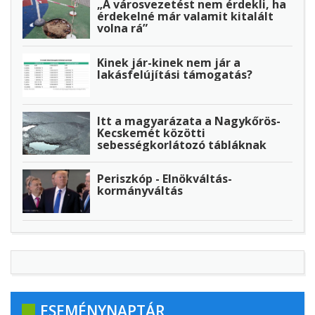
„A városvezetést nem érdekli, ha
érdekelné már valamit kitalált
volna rá”
Kinek jár-kinek nem jár a
lakásfelújítási támogatás?
Itt a magyarázata a Nagykőrös-
Kecskemét közötti
sebességkorlátozó tábláknak
Periszkóp - Elnökváltás-
kormányváltás
ESEMÉNYNAPTÁR