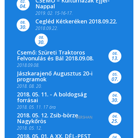
CSEMŐ – Kultúrházak Éjjel-
filmkínálattal, családi...
02.
Nappal
04.
2019. 02. 15-16-17.
Cegléd Kétkeréken 2018.09.22.
08.
Színes és tartalmas programokkal várja a
30.
2018.09.22.
Csemői Községi Könyvtár és...
08.
30.
Csemő: Szüreti Traktoros
08.
Felvonulás és Bál 2018.09.08.
13.
2018.09.08.
Jászkarajenő Augusztus 20-i
05.
programok
07.
2018. 08. 20.
2018. 05. 11. - A boldogság
04.
forrásai
30.
2018. 05. 11. 17 óra
2018. 05. 12. Zsib-börze
04.
DERSHAN
2018. 05. 11. 19 óra
Nagykőrös
25.
2018. 05. 12.
2018. 05. 01. A XX. DÉL-PEST
04.