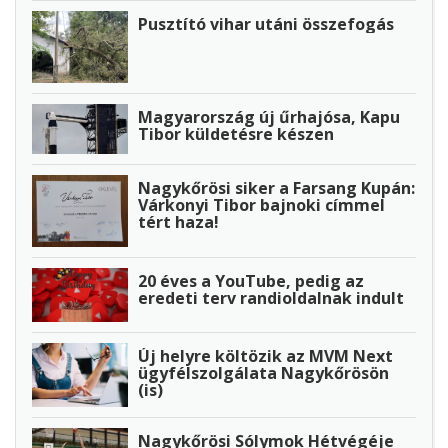
Pusztító vihar utáni összefogás
Magyarország új űrhajósa, Kapu
Tibor küldetésre készen
Nagykőrösi siker a Farsang Kupán:
Várkonyi Tibor bajnoki címmel
tért haza!
20 éves a YouTube, pedig az
eredeti terv randioldalnak indult
Új helyre költözik az MVM Next
ügyfélszolgálata Nagykőrösön
(is)
Nagykőrösi Sólymok Hétvégéje