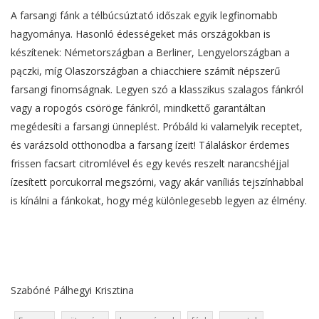
A farsangi fánk a télbúcsúztató időszak egyik legfinomabb
hagyománya. Hasonló édességeket más országokban is
készítenek: Németországban a Berliner, Lengyelországban a
pączki, míg Olaszországban a chiacchiere számít népszerű
farsangi finomságnak. Legyen szó a klasszikus szalagos fánkról
vagy a ropogós csöröge fánkról, mindkettő garantáltan
megédesíti a farsangi ünneplést. Próbáld ki valamelyik receptet,
és varázsold otthonodba a farsang ízeit! Tálaláskor érdemes
frissen facsart citromlével és egy kevés reszelt narancshéjjal
ízesített porcukorral megszórni, vagy akár vaníliás tejszínhabbal
is kínálni a fánkokat, hogy még különlegesebb legyen az élmény.
Szabóné Pálhegyi Krisztina