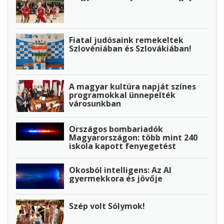
Fiatal judósaink remekeltek
Szlovéniában és Szlovákiában!
A magyar kultúra napját színes
programokkal ünnepelték
városunkban
Országos bombariadók
Magyarországon: több mint 240
iskola kapott fenyegetést
Okosból intelligens: Az AI
gyermekkora és jövője
Szép volt Sólymok!