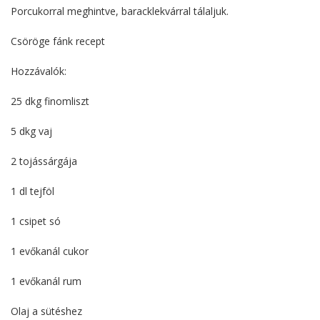
Porcukorral meghintve, baracklekvárral tálaljuk.
Csöröge fánk recept
Hozzávalók:
25 dkg finomliszt
5 dkg vaj
2 tojássárgája
1 dl tejföl
1 csipet só
1 evőkanál cukor
1 evőkanál rum
Olaj a sütéshez