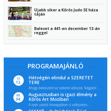
Újabb siker a Kőrös Judo SE háza
táján
Baleset a 441-en december 13-án
reggel
PROGRAMAJÁNLÓ
Hétvégén elindul a SZERETET
12.
TERE
12.
Ahogy beköszönt az adventi időszak, Nagykőrös
Augusztusban is igazi élmény a
ismét megtelik ünnepi fénnyel és közös...
08.
Kőrös Art Moziban
04.
A nyár utolsó hónapjában is változatos