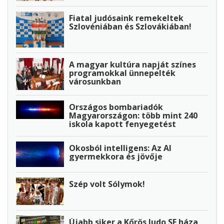
Fiatal judósaink remekeltek
Szlovéniában és Szlovákiában!
A magyar kultúra napját színes
programokkal ünnepelték
városunkban
Országos bombariadók
Magyarországon: több mint 240
iskola kapott fenyegetést
Okosból intelligens: Az AI
gyermekkora és jövője
Szép volt Sólymok!
Újabb siker a Kőrös Judo SE háza