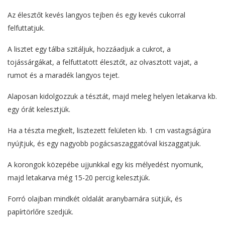
Az élesztőt kevés langyos tejben és egy kevés cukorral
felfuttatjuk.
A lisztet egy tálba szitáljuk, hozzáadjuk a cukrot, a
tojássárgákat, a felfuttatott élesztőt, az olvasztott vajat, a
rumot és a maradék langyos tejet.
Alaposan kidolgozzuk a tésztát, majd meleg helyen letakarva kb.
egy órát kelesztjük.
Ha a tészta megkelt, lisztezett felületen kb. 1 cm vastagságúra
nyújtjuk, és egy nagyobb pogácsaszaggatóval kiszaggatjuk.
A korongok közepébe ujjunkkal egy kis mélyedést nyomunk,
majd letakarva még 15-20 percig kelesztjük.
Forró olajban mindkét oldalát aranybarnára sütjük, és
papírtörlőre szedjük.