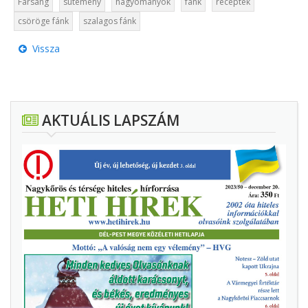
Farsang
sütemény
hagyományok
fánk
receptek
csöröge fánk
szalagos fánk
Vissza
AKTUÁLIS LAPSZÁM