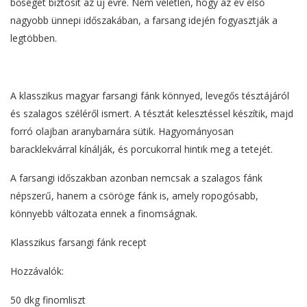
bőséget biztosít az új évre. Nem véletlen, hogy az év első
nagyobb ünnepi időszakában, a farsang idején fogyasztják a
legtöbben.
A klasszikus magyar farsangi fánk könnyed, levegős tésztájáról
és szalagos széléről ismert. A tésztát kelesztéssel készítik, majd
forró olajban aranybarnára sütik. Hagyományosan
baracklekvárral kínálják, és porcukorral hintik meg a tetejét.
A farsangi időszakban azonban nemcsak a szalagos fánk
népszerű, hanem a csöröge fánk is, amely ropogósabb,
könnyebb változata ennek a finomságnak.
Klasszikus farsangi fánk recept
Hozzávalók:
50 dkg finomliszt