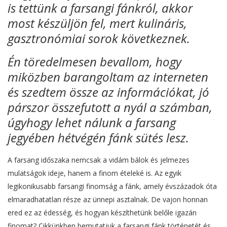
is tettünk a farsangi fánkról, akkor
most készüljön fel, mert kulináris,
gasztronómiai sorok következnek.
Én töredelmesen bevallom, hogy
miközben barangoltam az interneten
és szedtem össze az információkat, jó
párszor összefutott a nyál a számban,
úgyhogy lehet nálunk a farsang
jegyében hétvégén fánk sütés lesz.
A farsang időszaka nemcsak a vidám bálok és jelmezes
mulatságok ideje, hanem a finom ételeké is. Az egyik
legikonikusabb farsangi finomság a fánk, amely évszázadok óta
elmaradhatatlan része az ünnepi asztalnak. De vajon honnan
ered ez az édesség, és hogyan készíthetünk belőle igazán
finomat? Cikkünkben bemutatjuk a farsangi fánk történetét és