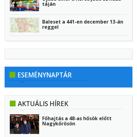
táján
Baleset a 441-en december 13-án
reggel
ESEMÉNYNAPTÁR
AKTUÁLIS HÍREK
Főhajtás a 48-as hősök előtt
Nagykőrösön