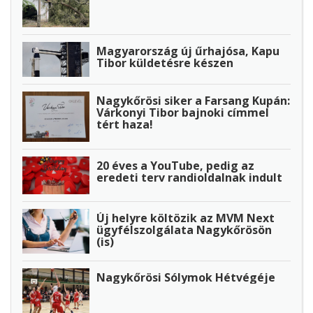
Magyarország új űrhajósa, Kapu
Tibor küldetésre készen
Nagykőrösi siker a Farsang Kupán:
Várkonyi Tibor bajnoki címmel
tért haza!
20 éves a YouTube, pedig az
eredeti terv randioldalnak indult
Új helyre költözik az MVM Next
ügyfélszolgálata Nagykőrösön
(is)
Nagykőrösi Sólymok Hétvégéje