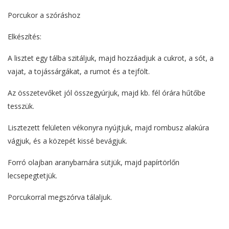
Porcukor a szóráshoz
Elkészítés:
A lisztet egy tálba szitáljuk, majd hozzáadjuk a cukrot, a sót, a
vajat, a tojássárgákat, a rumot és a tejfölt.
Az összetevőket jól összegyúrjuk, majd kb. fél órára hűtőbe
tesszük.
Lisztezett felületen vékonyra nyújtjuk, majd rombusz alakúra
vágjuk, és a közepét kissé bevágjuk.
Forró olajban aranybarnára sütjük, majd papírtörlőn
lecsepegtetjük.
Porcukorral megszórva tálaljuk.