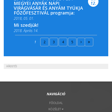
MEGYEI ANYÁK NAPI
12.
VIRÁGVÁSÁR ÉS ANYÁM TYÚKJA
FŐZŐFESZTIVÁL programja:
2018, 05. 01.
Mi szedjük!
2018. Április 14.
2018. Április 15.
1
2
3
4
5
2018. Április 22.
HÍRDETÉS
NAVIGÁCIÓ
FŐOLDAL
KÖZÉLET