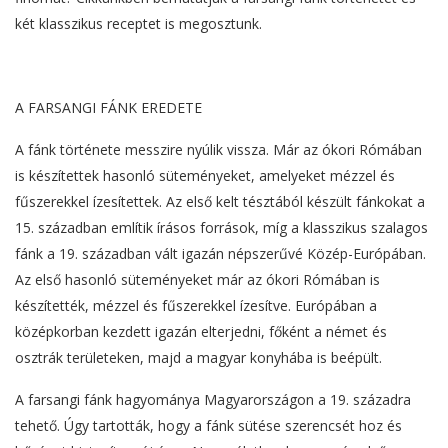
két klasszikus receptet is megosztunk.
A FARSANGI FÁNK EREDETE
A fánk története messzire nyúlik vissza. Már az ókori Rómában
is készítettek hasonló süteményeket, amelyeket mézzel és
fűszerekkel ízesítettek. Az első kelt tésztából készült fánkokat a
15. században említik írásos források, míg a klasszikus szalagos
fánk a 19. században vált igazán népszerűvé Közép-Európában.
Az első hasonló süteményeket már az ókori Rómában is
készítették, mézzel és fűszerekkel ízesítve. Európában a
középkorban kezdett igazán elterjedni, főként a német és
osztrák területeken, majd a magyar konyhába is beépült.
A farsangi fánk hagyománya Magyarországon a 19. századra
tehető. Úgy tartották, hogy a fánk sütése szerencsét hoz és