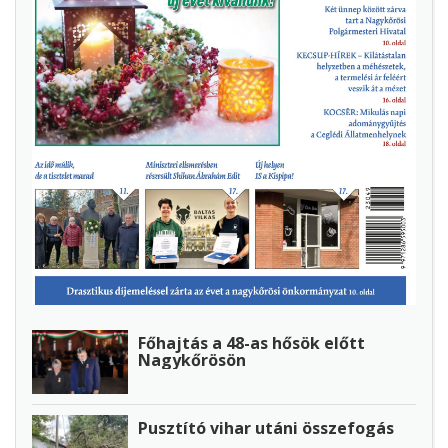
Főhajtás a 48-as hősök előtt
Nagykőrösön
Pusztító vihar utáni összefogás