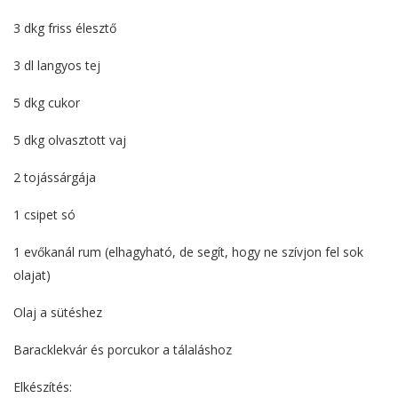
3 dkg friss élesztő
3 dl langyos tej
5 dkg cukor
5 dkg olvasztott vaj
2 tojássárgája
1 csipet só
1 evőkanál rum (elhagyható, de segít, hogy ne szívjon fel sok
olajat)
Olaj a sütéshez
Baracklekvár és porcukor a tálaláshoz
Elkészítés: