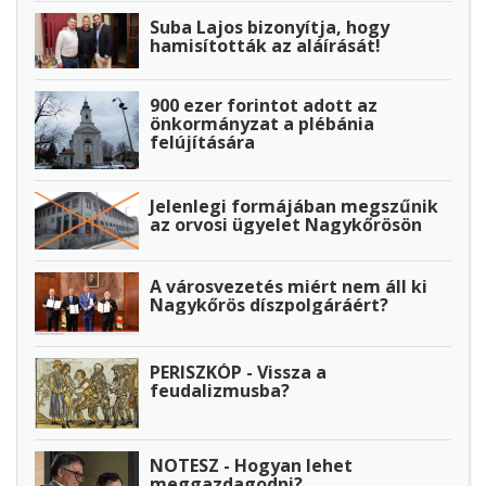
Suba Lajos bizonyítja, hogy
hamisították az aláírását!
900 ezer forintot adott az
önkormányzat a plébánia
felújítására
Jelenlegi formájában megszűnik
az orvosi ügyelet Nagykőrösön
A városvezetés miért nem áll ki
Nagykőrös díszpolgáráért?
PERISZKÓP - Vissza a
feudalizmusba?
NOTESZ - Hogyan lehet
meggazdagodni?