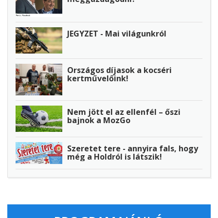
JEGYZET - Mai világunkról
Országos díjasok a kocséri
kertművelőink!
Nem jött el az ellenfél – őszi
bajnok a MozGo
Szeretet tere - annyira fals, hogy
még a Holdról is látszik!