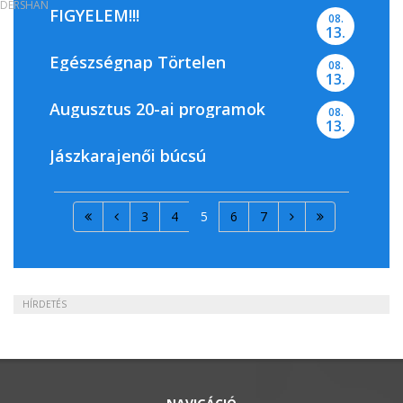
DERSHAN
FIGYELEM!!!
08.
13.
Egészségnap Törtelen
08.
13.
Augusztus 20-ai programok
08.
13.
Jászkarajenői búcsú
3
4
5
6
7
HÍRDETÉS