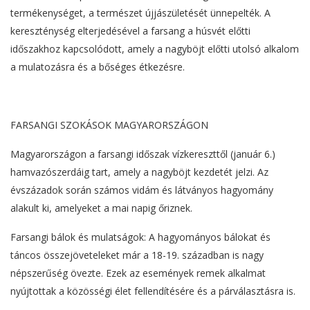
termékenységet, a természet újjászületését ünnepelték. A
kereszténység elterjedésével a farsang a húsvét előtti
időszakhoz kapcsolódott, amely a nagyböjt előtti utolsó alkalom
a mulatozásra és a bőséges étkezésre.
FARSANGI SZOKÁSOK MAGYARORSZÁGON
Magyarországon a farsangi időszak vízkereszttől (január 6.)
hamvazószerdáig tart, amely a nagyböjt kezdetét jelzi. Az
évszázadok során számos vidám és látványos hagyomány
alakult ki, amelyeket a mai napig őriznek.
Farsangi bálok és mulatságok: A hagyományos bálokat és
táncos összejöveteleket már a 18-19. században is nagy
népszerűség övezte. Ezek az események remek alkalmat
nyújtottak a közösségi élet fellendítésére és a párválasztásra is.