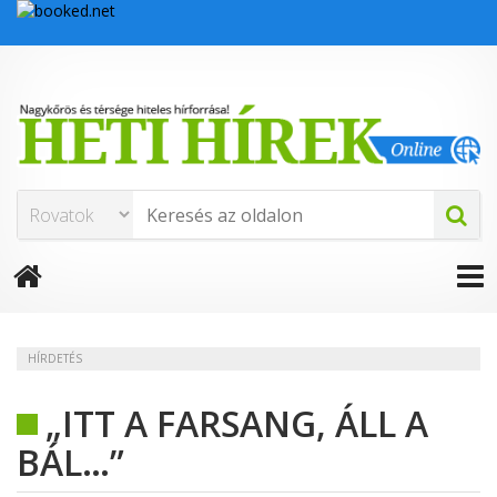
HÍRDETÉS
„ITT A FARSANG, ÁLL A
BÁL…”