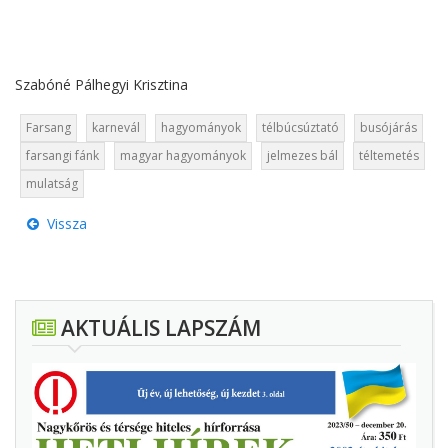
Szabóné Pálhegyi Krisztina
Farsang
karnevál
hagyományok
télbúcsúztató
busójárás
farsangi fánk
magyar hagyományok
jelmezes bál
téltemetés
mulatság
Vissza
AKTUÁLIS LAPSZÁM