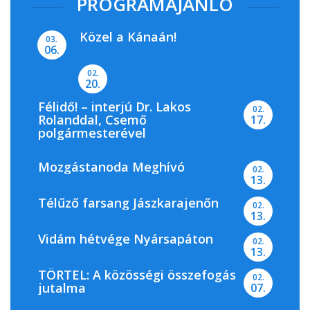
PROGRAMAJÁNLÓ
Közel a Kánaán!
03.
06.
02.
20.
Félidő! – interjú Dr. Lakos
02.
Rolanddal, Csemő
17.
polgármesterével
Mozgástanoda Meghívó
02.
13.
Télűző farsang Jászkarajenőn
02.
13.
Vidám hétvége Nyársapáton
02.
13.
TÖRTEL: A közösségi összefogás
02.
jutalma
07.