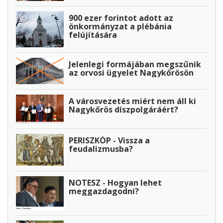
900 ezer forintot adott az
önkormányzat a plébánia
felújítására
Jelenlegi formájában megszűnik
az orvosi ügyelet Nagykőrösön
A városvezetés miért nem áll ki
Nagykőrös díszpolgáráért?
PERISZKÓP - Vissza a
feudalizmusba?
NOTESZ - Hogyan lehet
meggazdagodni?