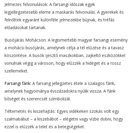
Jelmezes felvonulások: A farsangi időszak egyik
legjellegzetesebb eleme a maskarás felvonulás. A gyerekek és
felnőttek egyaránt különféle jelmezekbe bújnak, és tréfás
előadásokat tartanak.
Busójárás Mohácson: A legismertebb magyar farsangi esemény
a mohácsi busójárás, amelynek célja a tél elűzése és a tavasz
köszöntése. A busók ijesztő maszkokban, zajkeltő eszközökkel
vonulnak végig a városon, hogy elűzzék a hideget és a rossz
szellemeket.
Farsangi fánk:
A farsang jellegzetes étele a szalagos fánk,
amelynek hagyománya évszázadokra nyúlik vissza. A fánk
bőséget és szerencsét szimbolizál.
Téltemetés és kiszehajtás: Egyes vidékeken szokás volt egy
szalmabábut – a kiszebábot – elégetni vagy vízbe dobni, hogy
ezzel is elűzzék a telet és a betegségeket.