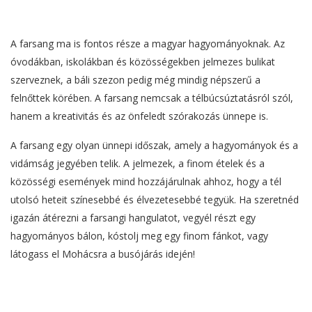
A farsang ma is fontos része a magyar hagyományoknak. Az
óvodákban, iskolákban és közösségekben jelmezes bulikat
szerveznek, a báli szezon pedig még mindig népszerű a
felnőttek körében. A farsang nemcsak a télbúcsúztatásról szól,
hanem a kreativitás és az önfeledt szórakozás ünnepe is.
A farsang egy olyan ünnepi időszak, amely a hagyományok és a
vidámság jegyében telik. A jelmezek, a finom ételek és a
közösségi események mind hozzájárulnak ahhoz, hogy a tél
utolsó heteit színesebbé és élvezetesebbé tegyük. Ha szeretnéd
igazán átérezni a farsangi hangulatot, vegyél részt egy
hagyományos bálon, kóstolj meg egy finom fánkot, vagy
látogass el Mohácsra a busójárás idején!