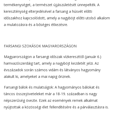
termékenységet, a természet újjászületését ünnepelték. A
kereszténység elterjedésével a farsang a húsvét előtti
időszakhoz kapcsolódott, amely a nagyböjt előtti utolsó alkalom
a mulatozásra és a bőséges étkezésre.
FARSANGI SZOKÁSOK MAGYARORSZÁGON
Magyarországon a farsangi időszak vízkereszttől (január 6.)
hamvazószerdáig tart, amely a nagyböjt kezdetét jelzi. Az
évszázadok során számos vidám és látványos hagyomány
alakult ki, amelyeket a mai napig őriznek.
Farsangi bálok és mulatságok: A hagyományos bálokat és
táncos összejöveteleket már a 18-19. században is nagy
népszerűség övezte. Ezek az események remek alkalmat
nyújtottak a közösségi élet fellendítésére és a párválasztásra is.