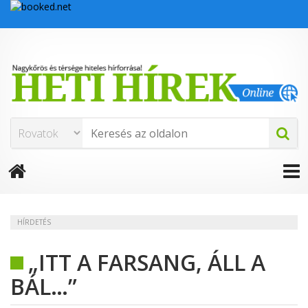
HÍRDETÉS
„ITT A FARSANG, ÁLL A
BÁL…”