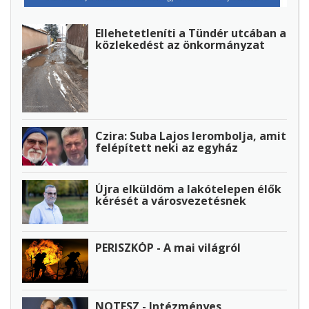
Ellehetetleníti a Tündér utcában a
közlekedést az önkormányzat
Czira: Suba Lajos lerombolja, amit
felépített neki az egyház
Újra elküldöm a lakótelepen élők
kérését a városvezetésnek
PERISZKÓP - A mai világról
NOTESZ - Intézményes