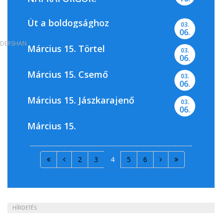
Út a boldogsághoz
03.
06.
DERSHAN
Március 15. Törtel
03.
06.
Március 15. Csemő
03.
06.
Március 15. Jászkarajenő
03.
06.
Március 15.
2
3
4
5
6
HÍRDETÉS