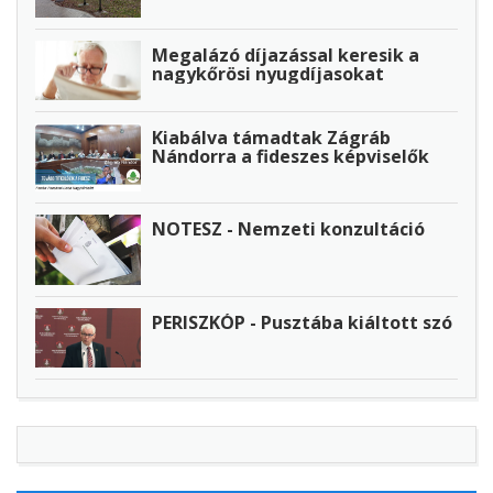
Megalázó díjazással keresik a
nagykőrösi nyugdíjasokat
Kiabálva támadtak Zágráb
Nándorra a fideszes képviselők
NOTESZ - Nemzeti konzultáció
PERISZKÓP - Pusztába kiáltott szó