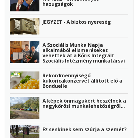
hazugságok
JEGYZET - A biztos nyereség
A Szociális Munka Napja
alkalmából elismeréseket
vehettek át a Kőris Integrált
Szociális Intézmény munkatársai
Rekordmennyiségű
kukoricakonzervet állított elő a
Bonduelle
A képek önmagukért beszélnek a
nagykőrösi munkalehetőségről…
Ez senkinek sem szúrja a szemét?