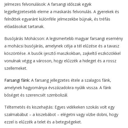
Jelmezes felvonulások: A farsangi időszak egyik
legjellegzetesebb eleme a maskarás felvonulás. A gyerekek és
felnőttek egyaránt különféle jelmezekbe bújnak, és tréfás
előadásokat tartanak.
Busójárás Mohácson: A legismertebb magyar farsangi esemény
a mohácsi busójárás, amelynek célja a tél elűzése és a tavasz
köszöntése. A busók ijesztő maszkokban, zajkeltő eszközökkel
vonulnak végig a városon, hogy elűzzék a hideget és a rossz
szellemeket.
Farsangi fánk:
A farsang jellegzetes étele a szalagos fánk,
amelynek hagyománya évszázadokra nyúlik vissza. A fánk
bőséget és szerencsét szimbolizál.
Téltemetés és kiszehajtás: Egyes vidékeken szokás volt egy
szalmabábut – a kiszebábot – elégetni vagy vízbe dobni, hogy
ezzel is elűzzék a telet és a betegségeket.