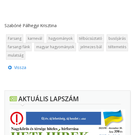
Szabóné Pálhegyi Krisztina
Farsang
karnevál
hagyományok
télbúcsúztató
busójárás
farsangi fánk
magyar hagyományok
jelmezes bál
téltemetés
mulatság
Vissza
AKTUÁLIS LAPSZÁM