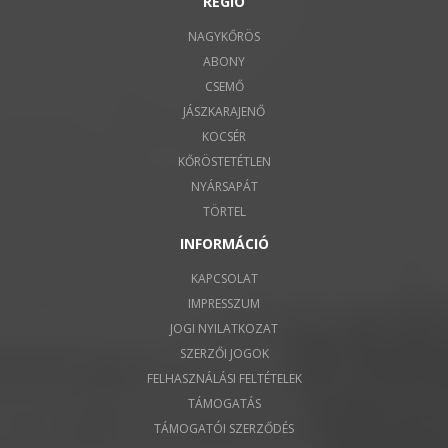
RÉGIÓ
NAGYKŐRÖS
ABONY
CSEMŐ
JÁSZKARAJENŐ
KOCSÉR
KŐRÖSTETÉTLEN
NYÁRSAPÁT
TÖRTEL
INFORMÁCIÓ
KAPCSOLAT
IMPRESSZUM
JOGI NYILATKOZAT
SZERZŐI JOGOK
FELHASZNÁLÁSI FELTÉTELEK
TÁMOGATÁS
TÁMOGATÓI SZERZŐDÉS