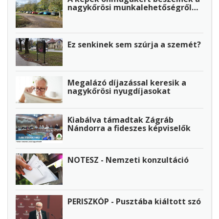
nagykőrösi munkalehetőségről…
Ez senkinek sem szúrja a szemét?
Megalázó díjazással keresik a
nagykőrösi nyugdíjasokat
Kiabálva támadtak Zágráb
Nándorra a fideszes képviselők
NOTESZ - Nemzeti konzultáció
PERISZKÓP - Pusztába kiáltott szó