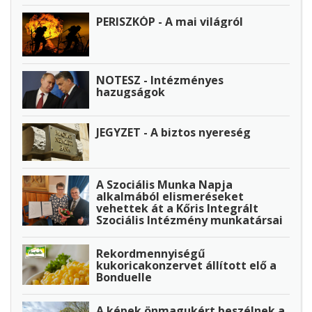
PERISZKÓP - A mai világról
NOTESZ - Intézményes
hazugságok
JEGYZET - A biztos nyereség
A Szociális Munka Napja
alkalmából elismeréseket
vehettek át a Kőris Integrált
Szociális Intézmény munkatársai
Rekordmennyiségű
kukoricakonzervet állított elő a
Bonduelle
A képek önmagukért beszélnek a