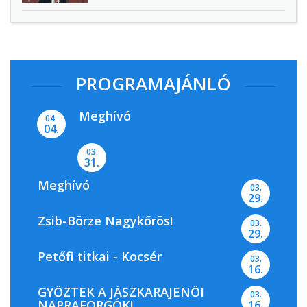
PROGRAMAJÁNLÓ
Meghívó
04.
04.
03.
31.
Meghívó
03.
29.
Zsib-Börze Nagykőrös!
03.
29.
Petőfi titkai - Kocsér
03.
16.
GYŐZTEK A JÁSZKARAJENŐI
03.
NAPRAFORGÓK!
16.