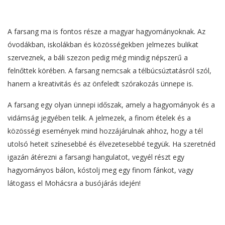
A farsang ma is fontos része a magyar hagyományoknak. Az
óvodákban, iskolákban és közösségekben jelmezes bulikat
szerveznek, a báli szezon pedig még mindig népszerű a
felnőttek körében. A farsang nemcsak a télbúcsúztatásról szól,
hanem a kreativitás és az önfeledt szórakozás ünnepe is.
A farsang egy olyan ünnepi időszak, amely a hagyományok és a
vidámság jegyében telik. A jelmezek, a finom ételek és a
közösségi események mind hozzájárulnak ahhoz, hogy a tél
utolsó heteit színesebbé és élvezetesebbé tegyük. Ha szeretnéd
igazán átérezni a farsangi hangulatot, vegyél részt egy
hagyományos bálon, kóstolj meg egy finom fánkot, vagy
látogass el Mohácsra a busójárás idején!