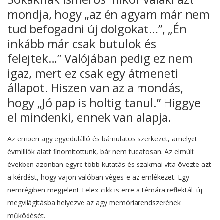
mondja, hogy „az én agyam már nem
tud befogadni új dolgokat…”, „Én
inkább már csak butulok és
felejtek…” Valójában pedig ez nem
igaz, mert ez csak egy átmeneti
állapot. Hiszen van az a mondás,
hogy „Jó pap is holtig tanul.” Higgye
el mindenki, ennek van alapja.
Az emberi agy egyedülálló és bámulatos szerkezet, amelyet
évmilliók alatt finomítottunk, bár nem tudatosan. Az elmúlt
években azonban egyre több kutatás és szakmai vita övezte azt
a kérdést, hogy vajon valóban véges-e az emlékezet. Egy
nemrégiben megjelent Telex-cikk is erre a témára reflektál, új
megvilágításba helyezve az agy memóriarendszerének
működését.