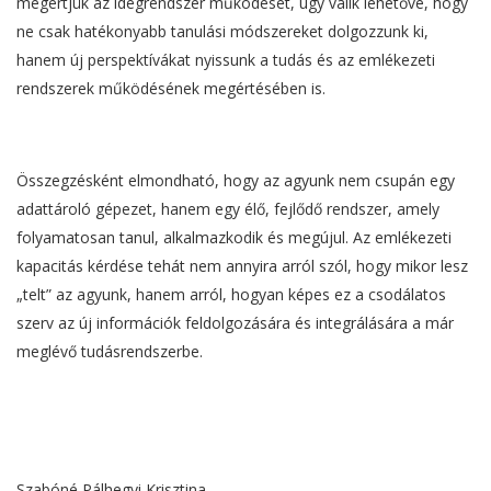
megértjük az idegrendszer működését, úgy válik lehetővé, hogy
ne csak hatékonyabb tanulási módszereket dolgozzunk ki,
hanem új perspektívákat nyissunk a tudás és az emlékezeti
rendszerek működésének megértésében is.
Összegzésként elmondható, hogy az agyunk nem csupán egy
adattároló gépezet, hanem egy élő, fejlődő rendszer, amely
folyamatosan tanul, alkalmazkodik és megújul. Az emlékezeti
kapacitás kérdése tehát nem annyira arról szól, hogy mikor lesz
„telt” az agyunk, hanem arról, hogyan képes ez a csodálatos
szerv az új információk feldolgozására és integrálására a már
meglévő tudásrendszerbe.
Szabóné Pálhegyi Krisztina