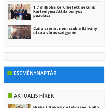
1,7 millióba kerülhetett nekünk
Körtvélyesi Attila bunyós
pózolása
Czira szerint nem csak a Bálvány
utca a város szégyene
ESEMÉNYNAPTÁR
AKTUÁLIS HÍREK
Hiába tiltakozik a lakosság, Holló