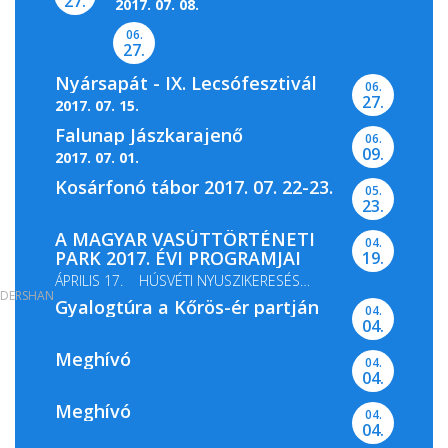
27.
2017. 07. 08.
06.
27.
Nyársapát - IX. Lecsófesztivál
06.
27.
2017. 07. 15.
Falunap Jászkarajenő
06.
09.
2017. 07. 01.
Kosárfonó tábor 2017. 07. 22-23.
05.
23.
A MAGYAR VASÚTTÖRTÉNETI
04.
PARK 2017. ÉVI PROGRAMJAI
19.
ÁPRILIS 17. HÚSVÉTI NYUSZIKERESÉS
DERSHAN
Gyalogtúra a Kőrös-ér partján
MÁJUS 13-14. GŐZMOZDONY...
04.
04.
Meghívó
04.
04.
Meghívó
04.
04.