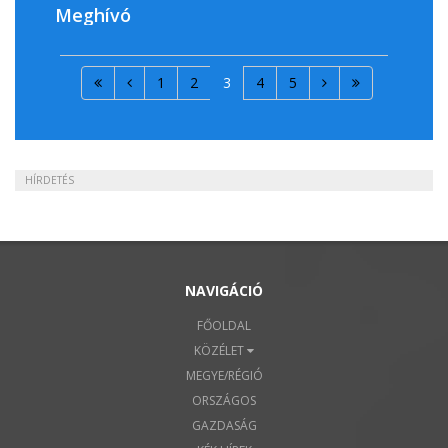
Meghívó
1
2
3
4
5
HÍRDETÉS
NAVIGÁCIÓ
FŐOLDAL
KÖZÉLET
MEGYE/RÉGIÓ
ORSZÁGOS
GAZDASÁG