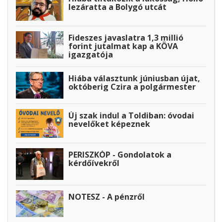
lezáratta a Bolygó utcát
Fideszes javaslatra 1,3 millió
forint jutalmat kap a KÖVA
igazgatója
Hiába választunk júniusban újat,
októberig Czira a polgármester
Új szak indul a Toldiban: óvodai
nevelőket képeznek
PERISZKÓP - Gondolatok a
kérdőívekről
NOTESZ - A pénzről