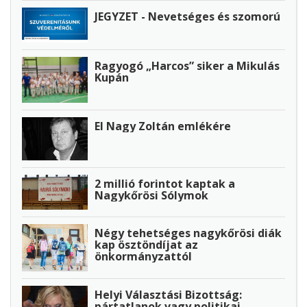
JEGYZET - Nevetséges és szomorú
Ragyogó „Harcos” siker a Mikulás
Kupán
El Nagy Zoltán emlékére
2 millió forintot kaptak a
Nagykőrösi Sólymok
Négy tehetséges nagykőrösi diák
kap ösztöndíjat az
önkormányzattól
Helyi Választási Bizottság:
pártatlanok vagy politikai