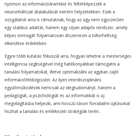
nyomon az információáramlást és feltérképezzék a
neuronhálózat átalakulását extrém helyzetekben. Ezek a
vizsgálatok arra is rámutatnak, hogy az agy nem egyszerűen
egy statikus adattár, hanem egy olyan adaptív rendszer, amely
képes önmagát folyamatosan átszervezni a túlterheltség
elkerülése érdekében.
Egyre több kutatás fókuszál arra, hogyan lehetne a mesterséges
intelligencia segítségével még hatékonyabban támogatni a
tanulási folyamatokat, illetve optimalizálni az agyban zajló
információfeldolgozást. Az ilyen interdiszciplináris
együttműködések nemcsak az idegtudományt, hanem a
pedagógiát, a pszichológiát és az informatikát is új
megvilágításba helyezik, ami hosszú távon forradalmi újításokat
hozhat a tanulási és emlékezeti stratégiák terén.