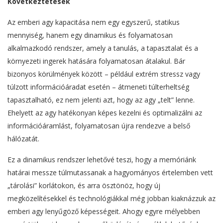
Következtetések
Az emberi agy kapacitása nem egy egyszerű, statikus
mennyiség, hanem egy dinamikus és folyamatosan
alkalmazkodó rendszer, amely a tanulás, a tapasztalat és a
környezeti ingerek hatására folyamatosan átalakul. Bár
bizonyos körülmények között – például extrém stressz vagy
túlzott információáradat esetén – átmeneti túlterheltség
tapasztalható, ez nem jelenti azt, hogy az agy „telt” lenne.
Ehelyett az agy hatékonyan képes kezelni és optimalizálni az
információáramlást, folyamatosan újra rendezve a belső
hálózatát.
Ez a dinamikus rendszer lehetővé teszi, hogy a memóriánk
határai messze túlmutassanak a hagyományos értelemben vett
„tárolási” korlátokon, és arra ösztönöz, hogy új
megközelítésekkel és technológiákkal még jobban kiaknázzuk az
emberi agy lenyűgöző képességeit. Ahogy egyre mélyebben