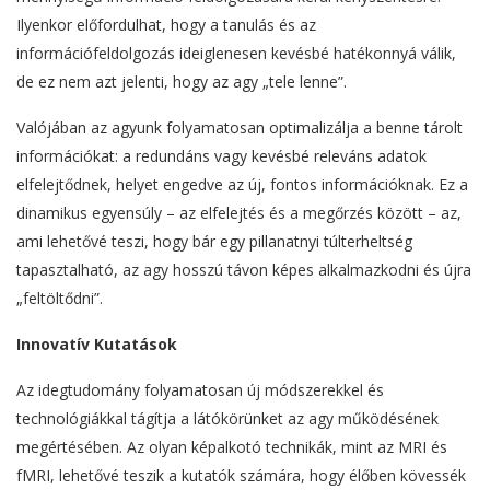
Ilyenkor előfordulhat, hogy a tanulás és az
információfeldolgozás ideiglenesen kevésbé hatékonnyá válik,
de ez nem azt jelenti, hogy az agy „tele lenne”.
Valójában az agyunk folyamatosan optimalizálja a benne tárolt
információkat: a redundáns vagy kevésbé releváns adatok
elfelejtődnek, helyet engedve az új, fontos információknak. Ez a
dinamikus egyensúly – az elfelejtés és a megőrzés között – az,
ami lehetővé teszi, hogy bár egy pillanatnyi túlterheltség
tapasztalható, az agy hosszú távon képes alkalmazkodni és újra
„feltöltődni”.
Innovatív Kutatások
Az idegtudomány folyamatosan új módszerekkel és
technológiákkal tágítja a látókörünket az agy működésének
megértésében. Az olyan képalkotó technikák, mint az MRI és
fMRI, lehetővé teszik a kutatók számára, hogy élőben kövessék