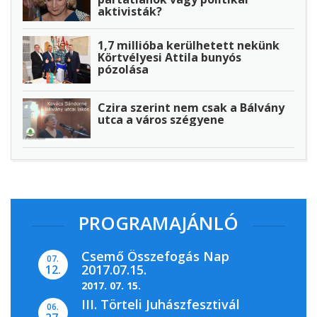
aktivisták?
1,7 millióba kerülhetett nekünk
Körtvélyesi Attila bunyós
pózolása
Czira szerint nem csak a Bálvány
utca a város szégyene
PROGRAMAJÁNLÓ
Csemő Összefogás Nap
07.
2017.07.15.
12.
2017. 07. 15.
III. Törteli Juhászfesztivál
06.