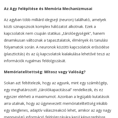
Az Agy Felépítése és Memória Mechanizmusai
Az agyban több milliárd idegsejt (neuron) található, amelyek
közti szinapszisok komplex hálózatot alkotnak. Ezek a
kapcsolatok nem csupán statikus „tárolóegységek”, hanem
dinamikusan változnak a tapasztalatok, élmények és tanulási
folyamatok során. A neuronok közötti kapcsolatok erősödése
(plaszticitás) és az új kapcsolatok kialakulása lehetővé teszi az
információk rugalmas feldolgozását.
Memóriatelítettség: Mítosz vagy Valóság?
Sokan azt feltételezik, hogy az agyunk, mint egy számítógép,
egy meghatározott „tárolókapacitással” rendelkezik, és ez
egyszer elérheti a maximumot. Azonban a legújabb kutatások
arra utalnak, hogy az úgynevezett memóriatelítettség inkább
egy ideiglenes, adaptív válaszreakció lehet, amikor az agy nagy
mennyiségű információ feldolgozására kerül kényszerítésre.