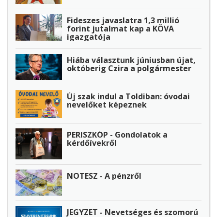
Fideszes javaslatra 1,3 millió
forint jutalmat kap a KÖVA
igazgatója
Hiába választunk júniusban újat,
októberig Czira a polgármester
Új szak indul a Toldiban: óvodai
nevelőket képeznek
PERISZKÓP - Gondolatok a
kérdőívekről
NOTESZ - A pénzről
JEGYZET - Nevetséges és szomorú