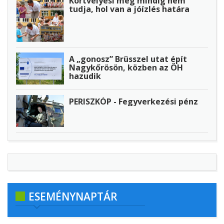
Körtvélyesi még mindig nem
tudja, hol van a jóízlés határa
A „gonosz” Brüsszel utat épít
Nagykőrösön, közben az ÖH
hazudik
PERISZKÓP - Fegyverkezési pénz
ESEMÉNYNAPTÁR