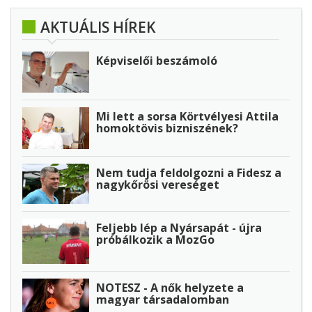
AKTUÁLIS HÍREK
Képviselői beszámoló
Mi lett a sorsa Körtvélyesi Attila
homoktövis bizniszének?
Nem tudja feldolgozni a Fidesz a
nagykőrösi vereséget
Feljebb lép a Nyársapát - újra
próbálkozik a MozGo
NOTESZ - A nők helyzete a
magyar társadalomban