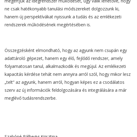
megértjük az idegrendszer működését, úgy válik lehetővé, hogy
ne csak hatékonyabb tanulási módszereket dolgozzunk ki,
hanem új perspektívákat nyissunk a tudás és az emlékezeti
rendszerek működésének megértésében is.
Összegzésként elmondható, hogy az agyunk nem csupán egy
adattároló gépezet, hanem egy élő, fejlődő rendszer, amely
folyamatosan tanul, alkalmazkodik és megújul. Az emlékezeti
kapacitás kérdése tehát nem annyira arról szól, hogy mikor lesz
„telt” az agyunk, hanem arról, hogyan képes ez a csodálatos
szerv az új információk feldolgozására és integrálására a már
meglévő tudásrendszerbe.
Szabóné Pálhegyi Krisztina