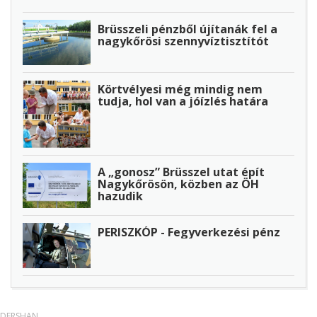
Brüsszeli pénzből újítanák fel a
nagykőrösi szennyvíztisztítót
Körtvélyesi még mindig nem
tudja, hol van a jóízlés határa
A „gonosz” Brüsszel utat épít
Nagykőrösön, közben az ÖH
hazudik
PERISZKÓP - Fegyverkezési pénz
DERSHAN