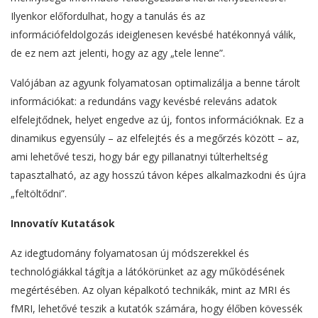
Ilyenkor előfordulhat, hogy a tanulás és az
információfeldolgozás ideiglenesen kevésbé hatékonnyá válik,
de ez nem azt jelenti, hogy az agy „tele lenne”.
Valójában az agyunk folyamatosan optimalizálja a benne tárolt
információkat: a redundáns vagy kevésbé releváns adatok
elfelejtődnek, helyet engedve az új, fontos információknak. Ez a
dinamikus egyensúly – az elfelejtés és a megőrzés között – az,
ami lehetővé teszi, hogy bár egy pillanatnyi túlterheltség
tapasztalható, az agy hosszú távon képes alkalmazkodni és újra
„feltöltődni”.
Innovatív Kutatások
Az idegtudomány folyamatosan új módszerekkel és
technológiákkal tágítja a látókörünket az agy működésének
megértésében. Az olyan képalkotó technikák, mint az MRI és
fMRI, lehetővé teszik a kutatók számára, hogy élőben kövessék