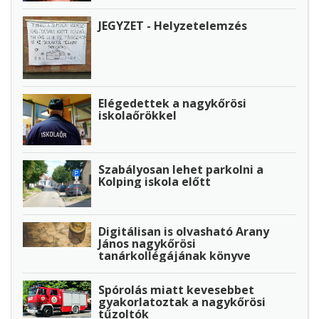
JEGYZET - Helyzetelemzés
Elégedettek a nagykőrösi
iskolaőrökkel
Szabályosan lehet parkolni a
Kolping iskola előtt
Digitálisan is olvasható Arany
János nagykőrösi
tanárkollégájának könyve
Spórolás miatt kevesebbet
gyakorlatoztak a nagykőrösi
tűzoltók