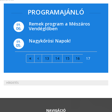
PROGRAMAJÁNLÓ
Remek program a Mészáros
09.
Vendéglőben
06.
Nagykőrösi Napok!
09.
05.
13
14
15
16
17
HÍRDETÉS
NAVIGÁCIÓ