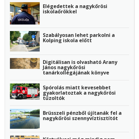
Elégedettek a nagykőrösi
iskolaőrökkel
Szabályosan lehet parkolni a
Kolping iskola előtt
Digitálisan is olvasható Arany
János nagykőrösi
tanárkollégájának könyve
Spórolás miatt kevesebbet
gyakorlatoztak a nagykőrösi
tűzoltók
Brüsszeli pénzből újítanák fel a
nagykőrösi szennyvíztisztítót