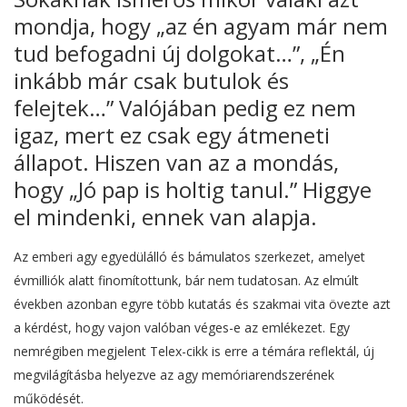
mondja, hogy „az én agyam már nem
tud befogadni új dolgokat…”, „Én
inkább már csak butulok és
felejtek…” Valójában pedig ez nem
igaz, mert ez csak egy átmeneti
állapot. Hiszen van az a mondás,
hogy „Jó pap is holtig tanul.” Higgye
el mindenki, ennek van alapja.
Az emberi agy egyedülálló és bámulatos szerkezet, amelyet
évmilliók alatt finomítottunk, bár nem tudatosan. Az elmúlt
években azonban egyre több kutatás és szakmai vita övezte azt
a kérdést, hogy vajon valóban véges-e az emlékezet. Egy
nemrégiben megjelent Telex-cikk is erre a témára reflektál, új
megvilágításba helyezve az agy memóriarendszerének
működését.