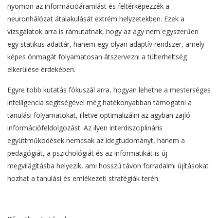
nyomon az információáramlást és feltérképezzék a
neuronhálózat átalakulását extrém helyzetekben. Ezek a
vizsgálatok arra is rámutatnak, hogy az agy nem egyszerűen
egy statikus adattár, hanem egy olyan adaptív rendszer, amely
képes önmagát folyamatosan átszervezni a túlterheltség
elkerülése érdekében.
Egyre több kutatás fókuszál arra, hogyan lehetne a mesterséges
intelligencia segítségével még hatékonyabban támogatni a
tanulási folyamatokat, illetve optimalizálni az agyban zajló
információfeldolgozást. Az ilyen interdiszciplináris
együttműködések nemcsak az idegtudományt, hanem a
pedagógiát, a pszichológiát és az informatikát is új
megvilágításba helyezik, ami hosszú távon forradalmi újításokat
hozhat a tanulási és emlékezeti stratégiák terén.