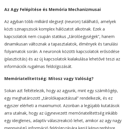
Az Agy Felépítése és Memória Mechanizmusai
Az agyban több milliárd idegsejt (neuron) található, amelyek
közti szinapszisok komplex hálózatot alkotnak. Ezek a
kapcsolatok nem csupán statikus „tárolóegységek”, hanem
dinamikusan változnak a tapasztalatok, élmények és tanulási
folyamatok során. A neuronok közötti kapcsolatok erősödése
(plaszticitás) és az új kapcsolatok kialakulása lehetővé teszi az
információk rugalmas feldolgozását.
Memóriatelítettség: Mítosz vagy Valóság?
Sokan azt feltételezik, hogy az agyunk, mint egy számítógép,
egy meghatározott „tárolókapacitással” rendelkezik, és ez
egyszer elérheti a maximumot. Azonban a legújabb kutatások
arra utalnak, hogy az úgynevezett memóriatelítettség inkább
egy ideiglenes, adaptív válaszreakció lehet, amikor az agy nagy
mennyiségű információ feldolgozására kerül kényszerítésre.