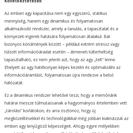
Következtetések
Az emberi agy kapacitása nem egy egyszerű, statikus
mennyiség, hanem egy dinamikus és folyamatosan
alkalmazkodó rendszer, amely a tanulás, a tapasztalat és a
környezeti ingerek hatására folyamatosan átalakul. Bár
bizonyos körülmények között – például extrém stressz vagy
túlzott információáradat esetén – átmeneti túlterheltség
tapasztalható, ez nem jelenti azt, hogy az agy „telt” lenne.
Ehelyett az agy hatékonyan képes kezelni és optimalizálni az
információáramlást, folyamatosan újra rendezve a belső
hálózatát.
Ez a dinamikus rendszer lehetővé teszi, hogy a memóriánk
határai messze túlmutassanak a hagyományos értelemben vett
„tárolási” korlátokon, és arra ösztönöz, hogy új
megközelítésekkel és technológiákkal még jobban kiaknázzuk az
emberi agy lenyűgöző képességeit. Ahogy egyre mélyebben