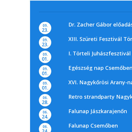
Dr. Zacher Gábor előadá
09.
23.
XIII. Szüreti Fesztivál Tö
09.
23.
I. Törteli Juhászfesztivál
09.
01.
Egészség nap Csemőbe
09.
01.
XVI. Nagykőrösi Arany-
09.
01.
Retro strandparty Nagy
06.
28.
Falunap Jászkarajenőn
06.
24.
Falunap Csemőben
06.
24.