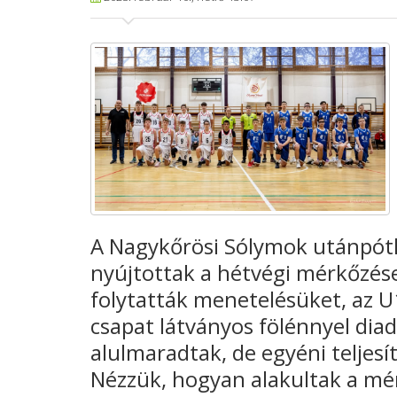
A Nagykőrösi Sólymok utánpótl
nyújtottak a hétvégi mérkőzés
folytatták menetelésüket, az U
csapat látványos fölénnyel dia
alulmaradtak, de egyéni teljesí
Nézzük, hogyan alakultak a mé