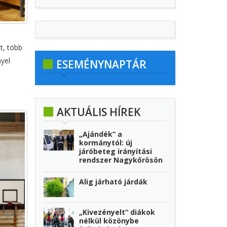
t, több
yel
ESEMÉNYNAPTÁR
AKTUÁLIS HÍREK
„Ajándék” a
kormánytól: új
járóbeteg irányítási
rendszer Nagykőrösön
Alig járható járdák
„Kivezényelt” diákok
nélkül közönybe