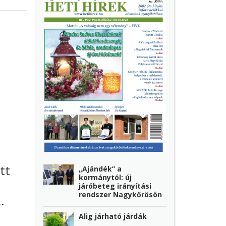
tt
„Ajándék” a
kormánytól: új
járóbeteg irányítási
rendszer Nagykőrösön
.
Alig járható járdák