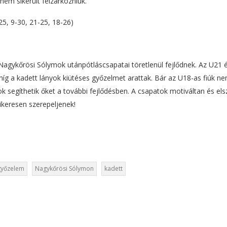
nem sikerült felzárkózniuk.
5, 9-30, 21-25, 18-26)
Nagykőrösi Sólymok utánpótláscsapatai töretlenül fejlődnek. Az U21 
g a kadett lányok kiütéses győzelmet arattak. Bár az U18-as fiúk n
ok segíthetik őket a további fejlődésben. A csapatok motiváltan és el
ikeresen szerepeljenek!
győzelem
Nagykőrösi Sólymon
kadett