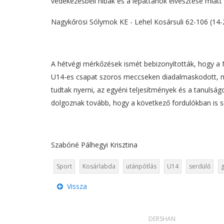
védekezésbeli hibák és a lepattanók elvesztése miatt 
Nagykőrösi Sólymok KE - Lehel Kosársuli 62-106 (14-2
A hétvégi mérkőzések ismét bebizonyították, hogy a 
U14-es csapat szoros meccseken diadalmaskodott, mí
tudtak nyerni, az egyéni teljesítmények és a tanulság
dolgoznak tovább, hogy a következő fordulókban is s
Szabóné Pálhegyi Krisztina
Sport
Kosárlabda
utánpótlás
U14
serdülő
Vissza
DERSHAN