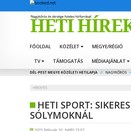
FŐOLDAL
KÖZÉLET
MEGYE/RÉGIÓ
TV
TÁMOGATÁS
MÉDIAAJÁNLAT
DÉL-PEST MEGYE KÖZÉLETI HETILAPJA
//
NAGYKŐRÖS
•
HÍRDETÉS
HETI SPORT: SIKERE
SÓLYMOKNÁL
2025. február 10., hétfő 13:07