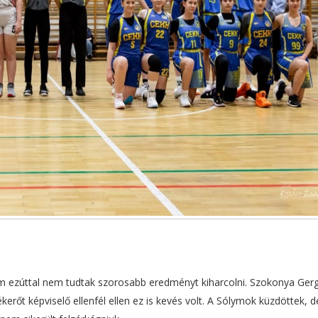
 ám ezúttal nem tudtak szorosabb eredményt kiharcolni. Szokonya Ger
erőt képviselő ellenfél ellen ez is kevés volt. A Sólymok küzdöttek, d