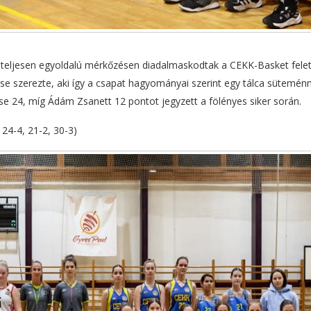
 teljesen egyoldalú mérkőzésen diadalmaskodtak a CEKK-Basket felet
se szerezte, aki így a csapat hagyományai szerint egy tálca süteménn
se 24, míg Ádám Zsanett 12 pontot jegyzett a fölényes siker során.
24-4, 21-2, 30-3)