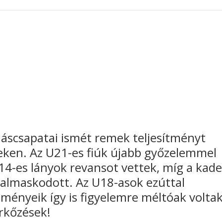
áscsapatai ismét remek teljesítményt
eken. Az U21-es fiúk újabb győzelemmel
14-es lányok revansot vettek, míg a kade
dalmaskodott. Az U18-asok ezúttal
tményeik így is figyelemre méltóak voltak
rkőzések!