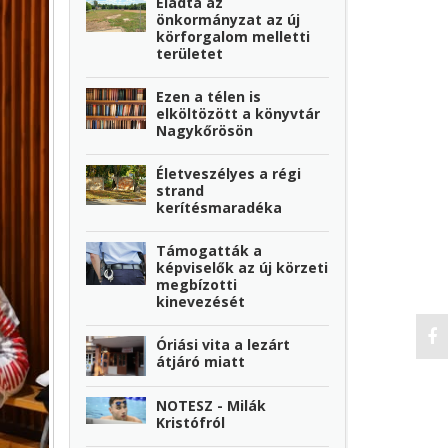
Eladta az
önkormányzat az új
körforgalom melletti
területet
Ezen a télen is
elköltözött a könyvtár
Nagykőrösön
Életveszélyes a régi
strand
kerítésmaradéka
Támogatták a
képviselők az új körzeti
megbízotti
kinevezését
Óriási vita a lezárt
átjáró miatt
NOTESZ - Milák
Kristófról