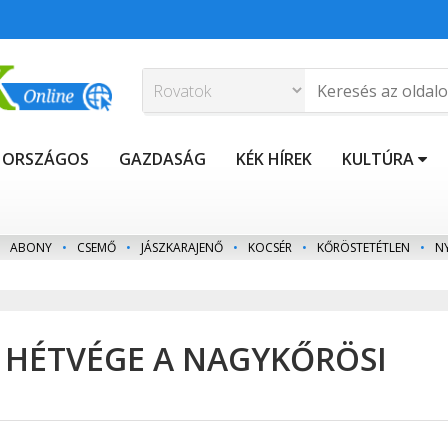
ORSZÁGOS
GAZDASÁG
KÉK HÍREK
KULTÚRA
ABONY
•
CSEMŐ
•
JÁSZKARAJENŐ
•
KOCSÉR
•
KŐRÖSTETÉTLEN
•
N
S HÉTVÉGE A NAGYKŐRÖSI