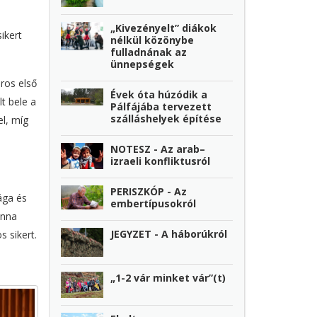
„Kivezényelt” diákok
ikert
nélkül közönybe
fulladnának az
ünnepségek
ros első
Évek óta húzódik a
t bele a
Pálfájába tervezett
szálláshelyek építése
l, míg
NOTESZ - Az arab–
izraeli konfliktusról
PERISZKÓP - Az
ága és
embertípusokról
Anna
JEGYZET - A háborúkról
 sikert.
„1-2 vár minket vár”(t)