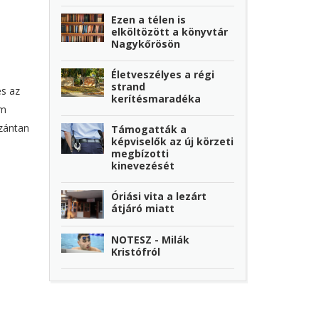
Ezen a télen is
elköltözött a könyvtár
Nagykőrösön
Életveszélyes a régi
strand
és az
kerítésmaradéka
em
szántan
Támogatták a
képviselők az új körzeti
megbízotti
kinevezését
Óriási vita a lezárt
átjáró miatt
NOTESZ - Milák
Kristófról