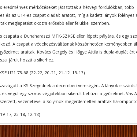
s eredményes mérkőzéseket játszottak a hétvégi fordulókban, több
s és az U14-es csapat diadalt aratott, míg a kadett lányok fölényes s
dtak meglepetést okozni erősebb ellenfelükkel szemben.
 csapata a Dunaharaszti MTK-SZKSE ellen lépett pályára, és egy szo
lálkozó. A csapat a védekezésváltásnak köszönhetően keményebben áll
elmet arattak. Kovács Gergely és Hőgye Attila is dupla-duplát ért e
zal járult hozzá a sikerhez.
E U21 78-68 (22-22, 20-21, 21-12, 15-13)
szavágott a KS Szegednek a decemberi vereségért. A lányok elszánts
t, és végül egy szoros végjátékban sikerült behúzni a győzelmet. Vas 
ot szerzett, vezérletével a Sólymok megérdemelten arattak hárompontos
19-17, 23-18, 12-18)