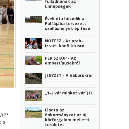
fulladnának az
ünnepségek
Évek óta húzódik a
Pálfájába tervezett
szálláshelyek építése
NOTESZ - Az arab–
izraeli konfliktusról
PERISZKÓP - Az
embertípusokról
JEGYZET - A háborúkról
„1-2 vár minket vár”(t)
Eladta az
gő 28
önkormányzat az új
körforgalom melletti
e a
területet