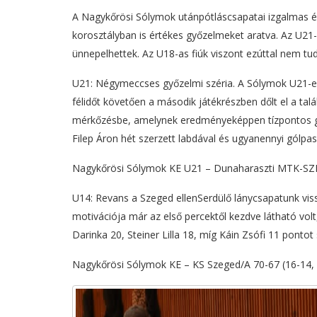
A Nagykőrösi Sólymok utánpótláscsapatai izgalmas é
korosztályban is értékes győzelmeket aratva. Az U21-e
ünnepelhettek. Az U18-as fiúk viszont ezúttal nem tu
U21: Négymeccses győzelmi széria. A Sólymok U21-es
félidőt követően a második játékrészben dőlt el a ta
mérkőzésbe, amelynek eredményeképpen tízpontos győz
Filep Áron hét szerzett labdával és ugyanennyi gólpass
Nagykőrösi Sólymok KE U21 – Dunaharaszti MTK-SZKS
U14: Revans a Szeged ellenSerdülő lánycsapatunk vis
motivációja már az első percektől kezdve látható vol
Darinka 20, Steiner Lilla 18, míg Káin Zsófi 11 pont
Nagykőrösi Sólymok KE – KS Szeged/A 70-67 (16-14, 