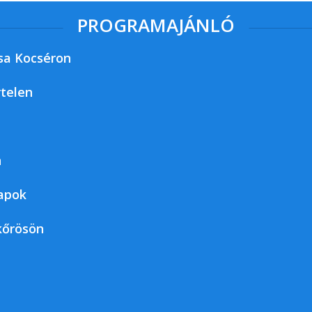
PROGRAMAJÁNLÓ
sa Kocséron
rtelen
n
napok
kőrösön