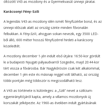
öltözött V43-as mozdony és a Gyermekvasút ünnepi járatai.
Karácsonyi Fény-Szili
A legendás V43-as mozdony idén ismét fényfüzérbe borul, és az
ünnepi időszak alatt az ország szinte minden fővonalán
felbukkan. A
Fény-Szili
, ahogyan sokan nevezik, egy 3500 LED-
ből álló, 600 méter hosszú fényfüzérrel hirdeti a karácsony
közeledtét.
A mozdony december 1-jén indult első útjára: 16:50-kor gördült
ki a budapesti Nyugati pályaudvarról Szegedre, majd 20:44-kor
tért vissza a fővárosba. Bár Nagykőrösön csak két alkalommal,
december 1-jén este és másnap reggel volt látható, az ország
többi pontján még többször is megcsodálható lesz.
A V43-as története is különleges: a „Szili” nevet a szilícium-
egyenirányítójáról kapta, amely a villamos mozdonyok új
korszakát jelképezte. Az 1960-as években indult gyártásának