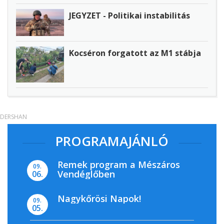
JEGYZET - Politikai instabilitás
Kocséron forgatott az M1 stábja
DERSHAN
PROGRAMAJÁNLÓ
Remek program a Mészáros
09.
Vendéglőben
06.
Nagykőrösi Napok!
09.
05.