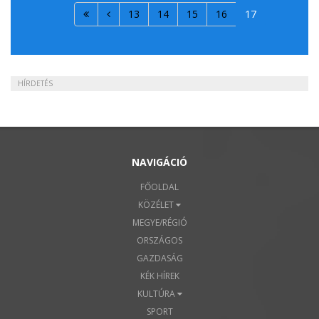
13
14
15
16
17
HÍRDETÉS
NAVIGÁCIÓ
FŐOLDAL
KÖZÉLET
MEGYE/RÉGIÓ
ORSZÁGOS
GAZDASÁG
KÉK HÍREK
KULTÚRA
SPORT