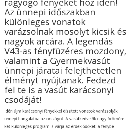
ragyogó fényeket hoz idén!
Az ünnepi időszakban
különleges vonatok
varázsolnak mosolyt kicsik és
nagyok arcára. A legendás
V43-as fényfüzéres mozdony,
valamint a Gyermekvasút
ünnepi járatai felejthetetlen
élményt nyújtanak. Fedezd
fel te is a vasút karácsonyi
csodáját!
Idén újra karácsonyi fényekkel díszített vonatok varázsolják
ünnepi hangulatba az országot. A vasútkedvelők nagy örömére
két különleges program is várja az érdeklődőket: a fénybe