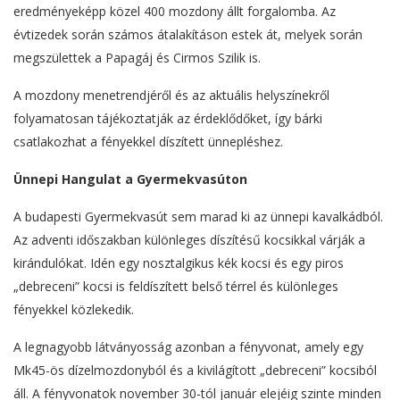
eredményeképp közel 400 mozdony állt forgalomba. Az
évtizedek során számos átalakításon estek át, melyek során
megszülettek a Papagáj és Cirmos Szilik is.
A mozdony menetrendjéről és az aktuális helyszínekről
folyamatosan tájékoztatják az érdeklődőket, így bárki
csatlakozhat a fényekkel díszített ünnepléshez.
Ünnepi Hangulat a Gyermekvasúton
A budapesti Gyermekvasút sem marad ki az ünnepi kavalkádból.
Az adventi időszakban különleges díszítésű kocsikkal várják a
kirándulókat. Idén egy nosztalgikus kék kocsi és egy piros
„debreceni” kocsi is feldíszített belső térrel és különleges
fényekkel közlekedik.
A legnagyobb látványosság azonban a fényvonat, amely egy
Mk45-ös dízelmozdonyból és a kivilágított „debreceni” kocsiból
áll. A fényvonatok november 30-tól január elejéig szinte minden