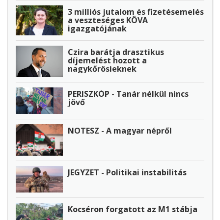
3 milliós jutalom és fizetésemelés
a veszteséges KÖVA
igazgatójának
Czira barátja drasztikus
díjemelést hozott a
nagykőrösieknek
PERISZKÓP - Tanár nélkül nincs
jövő
NOTESZ - A magyar népről
JEGYZET - Politikai instabilitás
Kocséron forgatott az M1 stábja