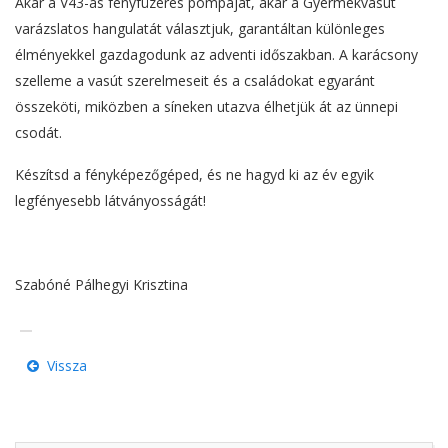
Akár a V43-as fényfüzéres pompáját, akár a Gyermekvasút
varázslatos hangulatát választjuk, garantáltan különleges
élményekkel gazdagodunk az adventi időszakban. A karácsony
szelleme a vasút szerelmeseit és a családokat egyaránt
összeköti, miközben a síneken utazva élhetjük át az ünnepi
csodát.
Készítsd a fényképezőgéped, és ne hagyd ki az év egyik
legfényesebb látványosságát!
Szabóné Pálhegyi Krisztina
Vissza