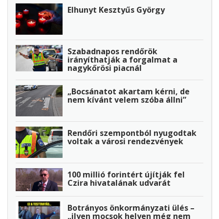
Elhunyt Kesztyűs György
Szabadnapos rendőrök
irányíthatják a forgalmat a
nagykőrösi piacnál
„Bocsánatot akartam kérni, de
nem kívánt velem szóba állni”
Rendőri szempontból nyugodtak
voltak a városi rendezvények
100 millió forintért újítják fel
Czira hivatalának udvarát
Botrányos önkormányzati ülés –
„ilyen mocsok helyen még nem