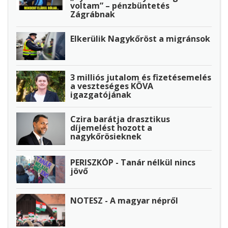
voltam” – pénzbüntetés
Zágrábnak
Elkerülik Nagykőröst a migránsok
3 milliós jutalom és fizetésemelés
a veszteséges KÖVA
igazgatójának
Czira barátja drasztikus
díjemelést hozott a
nagykőrösieknek
PERISZKÓP - Tanár nélkül nincs
jövő
NOTESZ - A magyar népről