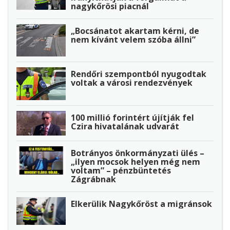
nagykőrösi piacnál
„Bocsánatot akartam kérni, de
nem kívánt velem szóba állni”
Rendőri szempontból nyugodtak
voltak a városi rendezvények
100 millió forintért újítják fel
Czira hivatalának udvarát
Botrányos önkormányzati ülés –
„ilyen mocsok helyen még nem
voltam” – pénzbüntetés
Zágrábnak
Elkerülik Nagykőröst a migránsok