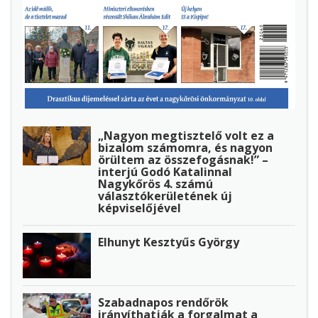
„Nagyon megtisztelő volt ez a
bizalom számomra, és nagyon
örültem az összefogásnak!” –
interjú Godó Katalinnal
Nagykőrös 4. számú
választókerületének új
képviselőjével
Elhunyt Kesztyűs György
Szabadnapos rendőrök
irányíthatják a forgalmat a