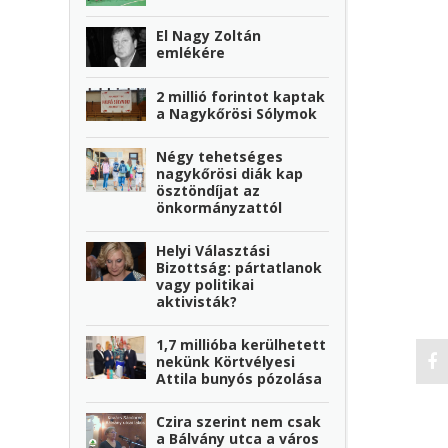
El Nagy Zoltán
emlékére
2 millió forintot kaptak
a Nagykőrösi Sólymok
Négy tehetséges
nagykőrösi diák kap
ösztöndíjat az
önkormányzattól
Helyi Választási
Bizottság: pártatlanok
vagy politikai
aktivisták?
1,7 millióba kerülhetett
nekünk Körtvélyesi
Attila bunyós pózolása
Czira szerint nem csak
a Bálvány utca a város