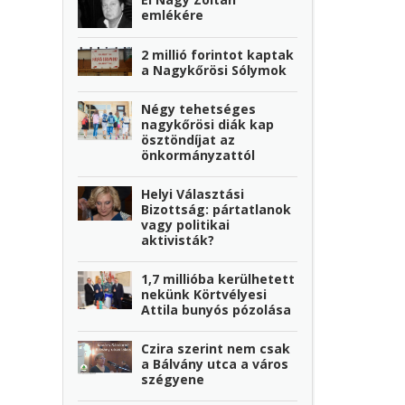
emlékére
2 millió forintot kaptak
a Nagykőrösi Sólymok
Négy tehetséges
nagykőrösi diák kap
ösztöndíjat az
önkormányzattól
Helyi Választási
Bizottság: pártatlanok
vagy politikai
aktivisták?
1,7 millióba kerülhetett
nekünk Körtvélyesi
Attila bunyós pózolása
Czira szerint nem csak
a Bálvány utca a város
szégyene