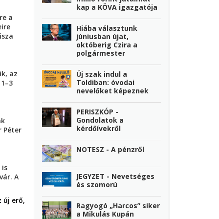
kap a KÖVA igazgatója
re a
ire
Hiába választunk
isza
júniusban újat,
októberig Czira a
polgármester
ik, az
Új szak indul a
Toldiban: óvodai
 1–3
nevelőket képeznek
PERISZKÓP -
Gondolatok a
ak
kérdőívekről
r Péter
NOTESZ - A pénzről
 is
JEGYZET - Nevetséges
vár. A
és szomorú
 új erő,
Ragyogó „Harcos” siker
a Mikulás Kupán