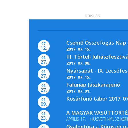
DERSHAN
Csemő Összefogás Nap 2
07.
12.
2017. 07. 15.
III. Törteli Juhászfesztivá
06.
27.
2017. 07. 08.
Nyársapát - IX. Lecsófes
06.
27.
2017. 07. 15.
Falunap Jászkarajenő
06.
27.
2017. 07. 01.
Kosárfonó tábor 2017. 07
06.
09.
A MAGYAR VASÚTTÖRTÉN
05.
23.
ÁPRILIS 17. HÚSVÉTI NYUSZIKER
Gyalogtúra a Kőrös-ér p
MÁJUS 13-14. GŐZMOZDONY...
04.