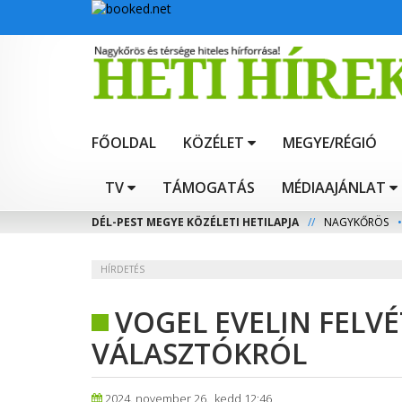
FŐOLDAL
KÖZÉLET
MEGYE/RÉGIÓ
TV
TÁMOGATÁS
MÉDIAAJÁNLAT
DÉL-PEST MEGYE KÖZÉLETI HETILAPJA
//
NAGYKŐRÖS
•
HÍRDETÉS
VOGEL EVELIN FELVÉ
VÁLASZTÓKRÓL
2024. november 26., kedd 12:46