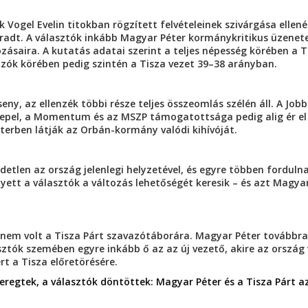
 Vogel Evelin titokban rögzített felvételeinek szivárgása ellené
radt. A választók inkább Magyar Péter kormánykritikus üzenete
ozásaira. A kutatás adatai szerint a teljes népesség körében a T
avazók körében pedig szintén a Tisza vezet 39–38 arányban.
ny, az ellenzék többi része teljes összeomlás szélén áll. A Jobb
erepel, a Momentum és az MSZP támogatottsága pedig alig ér el
erben látják az Orbán-kormány valódi kihívóját.
etlen az ország jelenlegi helyzetével, és egyre többen forduln
lyett a választók a változás lehetőségét keresik – és azt Magya
nem volt a Tisza Párt szavazótáborára. Magyar Péter továbbra
asztók szemében egyre inkább ő az az új vezető, akire az ország 
rt a Tisza előretörésére.
eregtek, a választók döntöttek: Magyar Péter és a Tisza Párt az