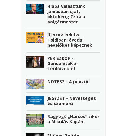
Hiába választunk
júniusban újat,
októberig Czira a
polgármester
Új szak indul a
Toldiban: óvodai
nevelőket képeznek
PERISZKÓP -
Gondolatok a
kérdőívekről
NOTESZ - A pénzről
JEGYZET - Nevetséges
és szomorú
Ragyogó „Harcos” siker
a Mikulás Kupán
El Nagy Zoltán