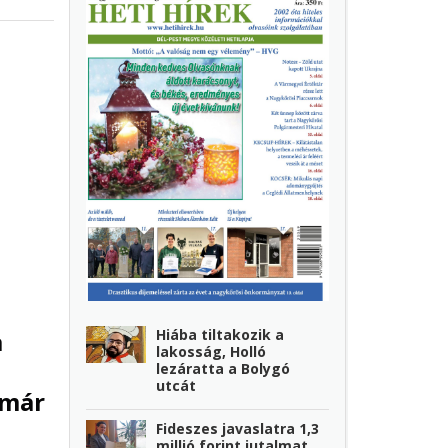
Hiába tiltakozik a
a
lakosság, Holló
lezáratta a Bolygó
utcát
 már
Fideszes javaslatra 1,3
millió forint jutalmat