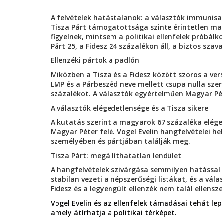
A felvételek hatástalanok: a választók immunisak
Tisza Párt támogatottsága szinte érintetlen ma
figyelnek, mintsem a politikai ellenfelek próbálk
Párt 25, a Fidesz 24 százalékon áll, a biztos sz
Ellenzéki pártok a padlón
Miközben a Tisza és a Fidesz között szoros a verse
LMP és a Párbeszéd neve mellett csupa nulla sz
százalékot. A választók egyértelműen Magyar Pét
A választók elégedetlensége és a Tisza sikere
A kutatás szerint a magyarok 67 százaléka eléged
Magyar Péter felé. Vogel Evelin hangfelvételei he
személyében és pártjában találják meg.
Tisza Párt: megállíthatatlan lendület
A hangfelvételek szivárgása semmilyen hatással 
stabilan vezeti a népszerűségi listákat, és a vál
Fidesz és a legyengült ellenzék nem talál ellensze
Vogel Evelin és az ellenfelek támadásai tehát lep
amely átírhatja a politikai térképet.