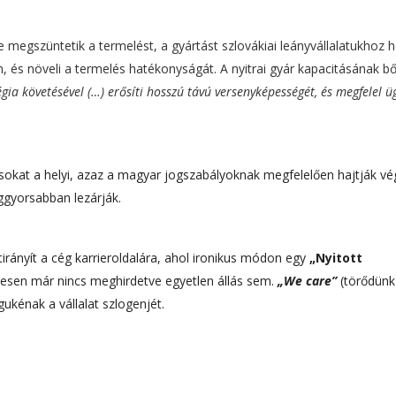
 megszüntetik a termelést, a gyártást szlovákiai leányvállalatukhoz h
n, és növeli a termelés hatékonyságát. A nyitrai gyár kapacitásának bő
égia követésével (…) erősíti hosszú távú versenyképességét, és megfelel üg
ásokat a helyi, azaz a magyar jogszabályoknak megfelelően hajtják vé
ggyorsabban lezárják.
rányít a cég karrieroldalára, ahol ironikus módon egy
„Nyitott
etesen már nincs meghirdetve egyetlen állás sem.
„We care”
(törődünk
ukénak a vállalat szlogenjét.