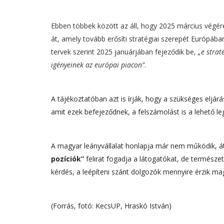
Ebben többek között az áll, hogy 2025 március végére
át, amely tovább erősíti stratégiai szerepét Európába
tervek szerint 2025 januárjában fejeződik be,
„e strat
igényeinek az európai piacon”
.
A tájékoztatóban azt is írják, hogy a szükséges eljár
amit ezek befejeződnek, a felszámolást is a lehető le
A magyar leányvállalat honlapja már nem működik, áti
pozíciók”
felirat fogadja a látogatókat, de termész
kérdés, a leépíteni szánt dolgozók mennyire érzik mag
(Forrás, fotó: KecsUP, Hraskó István)