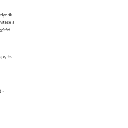
elyezik
vítése a
yfelei
gre, és
) –