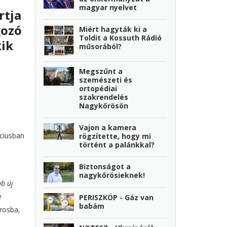
magyar nyelvet
rtja
gozó
Miért hagyták ki a
Toldit a Kossuth Rádió
kik
műsorából?
Megszűnt a
szemészeti és
ortopédiai
szakrendelés
Nagykőrösön
Vajon a kamera
ciusban
rögzítette, hogy mi
történt a palánkkal?
Biztonságot a
nagykőrösieknek!
bb új
e
PERISZKÓP - Gáz van
babám
rosba,