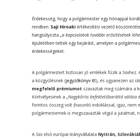
Érdekesség, hogy a polgármester egy hónappal korábba
rendben.
Saji Hiroaki
értékesítési vezető köszöntött
hangsúlyozta
„a kapcsolatok további erősítésének lehe
épületében tettek egy bejárást, amelyen a polgármester
érdekességeket.
A polgármestert biztosan jó emlékek fűzik a Siixhez.
a közgyűlésnek (
jegyzőkönyv itt
), és ugyanezen az ü
megfelelő prémiumot
szavaztak meg számára a kép
Körtvélyesinek a
„Nagykőrös befektetőbaráttá válása é
forintos összeg volt (hasonló indoklással, igaz, nem 
polgármesternek is megszavazták végül a jutalmat, neki
A Siix első európai leányvállalata
Nyitrán, Szlováki