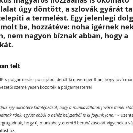
lalat úgy döntött, a szlovák gyárát ta
elepíti a termelést. Egy jelenlegi dol
ámolt be, hozzátéve: noha ígérnek ne
en, nem nagyon bíznak abban, hogy a
kát.
an telt
-s polgármester posztjából derült ki november 8-án, hogy jövő már
 vezetői személyesen közölték a polgármesterrel.
zdjük egy akcióterv kidolgozását, hogy a munkavállalók jövőre minél elő
tnak ránk, együtt ebből a nehéz helyzetből is ki fogunk jönni”
– üzent
et megragadnak, hogy új munkahelyteremtő beruházásokat vigyenek a vá
lláshoz.