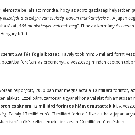
 jelentette be, aki azt mondta, hogy az adott gazdasági helyzetben (
y kiszolgáltatottságra van szükség, hanem munkahelyekre”
. A japán cé
ruházásai
„566 munkahelyet védenek meg”.
Ehhez a kormány összesen
Hungary Kft.-t.
 szerint
333 főt foglalkoztat
. Tavaly több mint 5 milliárd forint ves
t pozitívba fordítani az eredményt, a veszteség minden esetben több 
yorsan felpörgött, 2020-ban már meghaladta a 10 milliárd forintot, az
ékén alakult. Ezzel párhuzamosan ugyanakkor a vállalat folyamatosan
oron csaknem 12 milliárd forintos hiányt mutattak ki.
A veszt
 Tavaly 17 millió eurót (7 milliárd forintot) fizetett be a japán any
an ismét tőkét kellett emelni összesen 20 millió euró értékben.