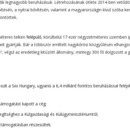
dik legnagyobb beruházásuk. Létrehozásának ötlete 2014-ben vetődöt
tésén, a nyitrai bővítésén, valamint a magyarországin kívül szóba ker
döntöttek.
méteres telken
felépülő
, körülbelül 17 ezer négyzetméteres üzemben ip
eit gyártják. Bár a többször említett nagykőrösi közgyűlésen elhangzo
a”
, végül az eredetileg kitűzött állomány, mintegy 300 fő dolgozott a 
lt a Siix Hungary, ugyanis a 6,4 milliárd forintos beruházással felépí
ő támogatást kapott a cég;
ítséghez a Külgazdasági és Külügyminisztériumtól;
i támogatásban részesültek.