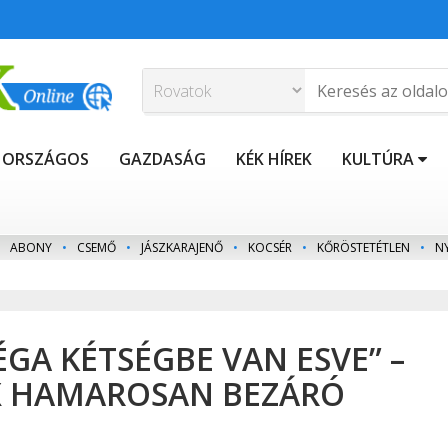
ORSZÁGOS
GAZDASÁG
KÉK HÍREK
KULTÚRA
ABONY
•
CSEMŐ
•
JÁSZKARAJENŐ
•
KOCSÉR
•
KŐRÖSTETÉTLEN
•
N
GA KÉTSÉGBE VAN ESVE” –
X HAMAROSAN BEZÁRÓ