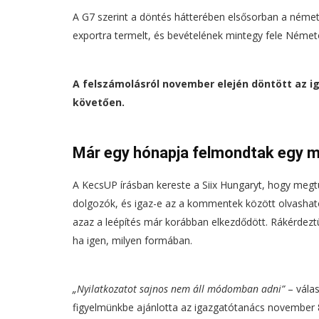
A G7 szerint a döntés hátterében elsősorban a német 
exportra termelt, és bevételének mintegy fele Néme
A felszámolásról november elején döntött az i
követően.
Már egy hónapja felmondtak egy 
A KecsUP írásban kereste a Siix Hungaryt, hogy megtu
dolgozók, és igaz-e az a kommentek között olvasha
azaz a leépítés már korábban elkezdődött. Rákérdeztün
ha igen, milyen formában.
„Nyilatkozatot sajnos nem áll módomban adni”
– válas
figyelmünkbe ajánlotta az igazgatótanács november 