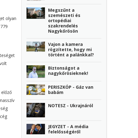
Megszűnt a
a
szemészeti és
get olyan
ortopédiai
szakrendelés
 779
Nagykőrösön
Vajon a kamera
rögzítette, hogy mi
történt a palánkkal?
zteséget
volt
Biztonságot a
nagykőrösieknek!
PERISZKÓP - Gáz van
babám
 előző
 masszív
NOTESZ - Ukrajnáról
eség
acég
JEGYZET - A média
felelősségéről