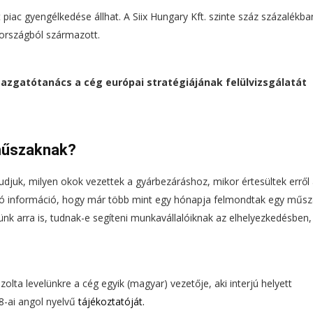
piac gyengélkedése állhat. A Siix Hungary Kft. szinte száz százalékba
tországból származott.
gazgatótanács a cég európai stratégiájának felülvizsgálatát
műszaknak?
djuk, milyen okok vezettek a gyárbezáráshoz, mikor értesültek erről
tó információ, hogy már több mint egy hónapja felmondtak egy műsz
k arra is, tudnak-e segíteni munkavállalóiknak az elhelyezkedésben, i
zolta levelünkre a cég egyik (magyar) vezetője, aki interjú helyett
8-ai angol nyelvű
tájékoztatóját
.