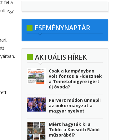
t fel a
ült egy
ESEMÉNYNAPTÁR
ari,
tt,
AKTUÁLIS HÍREK
gyárban.
Csak a kampányban
volt fontos a Fidesznek
a Temetőhegyre ígért
új óvoda?
tett
Perverz módon ünnepli
az önkormányzat a
magyar nyelvet
Miért hagyták ki a
Toldit a Kossuth Rádió
műsorából?