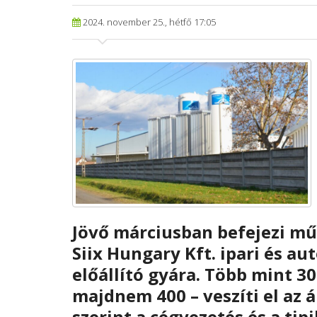
2024. november 25., hétfő 17:05
Jövő márciusban befejezi m
Siix Hungary Kft. ipari és a
előállító gyára. Több mint 3
majdnem 400 – veszíti el az 
szerint a cégvezetés és a ti