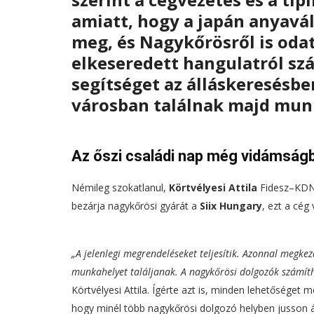
amiatt, hogy a japán anyavál
meg, és Nagykőrösről is odat
elkeseredett hangulatról sz
segítséget az álláskeresésb
városban találnak majd mun
Az őszi családi nap még vidámságb
Némileg szokatlanul,
Körtvélyesi Attila
Fidesz–KDNP
bezárja nagykőrösi gyárát a
Siix Hungary
, ezt a cég
„A jelenlegi megrendeléseket teljesítik. Azonnal megke
munkahelyet találjanak. A nagykőrösi dolgozók számítha
Körtvélyesi Attila. Ígérte azt is, minden lehetőség
hogy minél több nagykőrösi dolgozó helyben jusson á