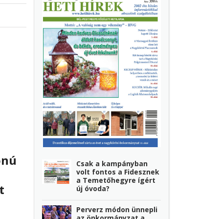
onú
Csak a kampányban
volt fontos a Fidesznek
a Temetőhegyre ígért
t
új óvoda?
Perverz módon ünnepli
az önkormányzat a