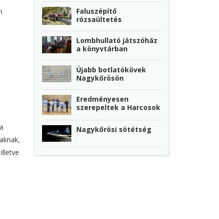
Faluszépítő
n
rózsaültetés
Lombhullató játszóház
a könyvtárban
Újabb botlatókövek
Nagykőrösön
Eredményesen
szerepeltek a Harcosok
 a
Nagykőrösi sötétség
aknak,
lletve