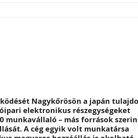
űködését Nagykőrösön a japán tulajd
utóipari elektronikus részegységeket
00 munkavállaló – más források szerin
állását. A cég egyik volt munkatársa
pikus magyaros hozzáállás is okolható