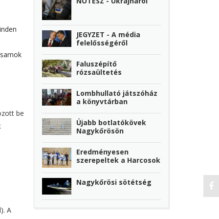
NOTESZ - Ukrajnáról
minden
JEGYZET - A média
felelősségéről
csarnok
Faluszépítő
rózsaültetés
Lombhullató játszóház
a könyvtárban
ozott be
Újabb botlatókövek
k
Nagykőrösön
Eredményesen
szerepeltek a Harcosok
Nagykőrösi sötétség
). A