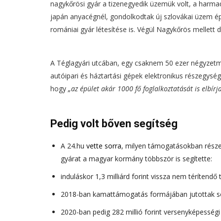
nagykőrösi gyár a tizenegyedik üzemük volt, a harma
japán anyacégnél, gondolkodtak új szlovákai üzem épí
romániai gyár létesítése is. Végül Nagykőrös mellett 
A Téglagyári utcában, egy csaknem 50 ezer négyzet
autóipari és háztartási gépek elektronikus részegység
hogy
„az épület akár 1000 fő foglalkoztatását is elbírj
Pedig volt bőven segítség
A 24.hu
vette sorra
, milyen támogatásokban részesü
gyárat a magyar kormány többször is segítette:
induláskor 1,3 milliárd forint vissza nem térítend
2018-ban kamattámogatás formájában jutottak seg
2020-ban pedig 282 millió forint versenyképesség