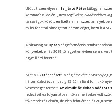
Utóbbit személyesen
Szijjártó Péter
külügyminiszter
koronavírus idején)
„nem segélyekre, eladósodásra vag
társaságok között említette a miniszter, amelyek be
millió forinttal támogatott három céget, köztük a Siix 
A társaság az
Opten
céginformációs rendszer adatai
könyveltek el, és 2019-től egyetlen évben sem sikerül
egymilliárd forintnál.
Mint a G7
utánanézett
, a cég árbevétele viszonylag g
három üzleti évben pedig 15-20 milliárd forint körny
veszteséget termelt.
Az elmúlt öt évben adózott s
fedezéséhez folyamatosan tőkeemelésekre volt szükség.
tőkerendezés címén, de idén februárban és augusztusb