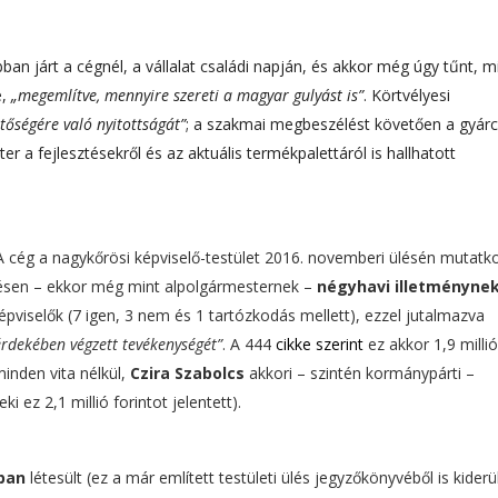
n járt a cégnél, a vállalat családi napján, és akkor még úgy tűnt, 
e,
„megemlítve, mennyire szereti a magyar gulyást is”
. Körtvélyesi
tőségére való nyitottságát”
; a szakmai megbeszélést követően a gyár
 a fejlesztésekről és az aktuális termékpalettáról is hallhatott
 A cég a nagykőrösi képviselő-testület 2016. novemberi ülésén mutatk
lésen – ekkor még mint alpolgármesternek –
négyhavi illetményne
viselők (7 igen, 3 nem és 1 tartózkodás mellett), ezzel jutalmazva
rdekében végzett tevékenységét”
. A 444
cikke szerint
ez akkor 1,9 millió
minden vita nélkül,
Czira Szabolcs
akkori – szintén kormánypárti –
 ez 2,1 millió forintot jelentett).
ában
létesült (ez a már említett testületi ülés jegyzőkönyvéből is kiderül