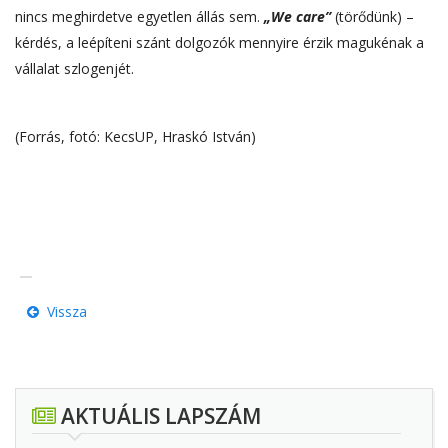
nincs meghirdetve egyetlen állás sem.
„We care”
(törődünk) –
kérdés, a leépíteni szánt dolgozók mennyire érzik magukénak a
vállalat szlogenjét.
(Forrás, fotó: KecsUP, Hraskó István)
Vissza
AKTUÁLIS LAPSZÁM