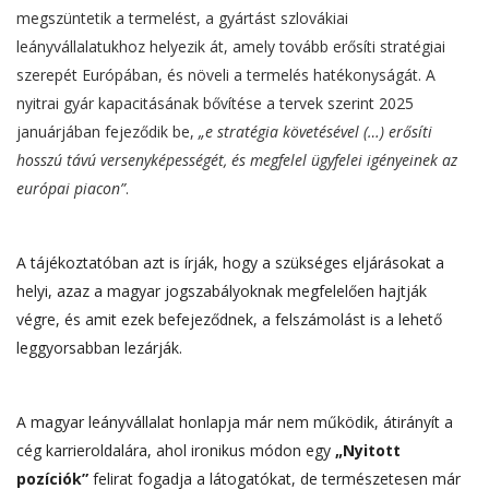
megszüntetik a termelést, a gyártást szlovákiai
leányvállalatukhoz helyezik át, amely tovább erősíti stratégiai
szerepét Európában, és növeli a termelés hatékonyságát. A
nyitrai gyár kapacitásának bővítése a tervek szerint 2025
januárjában fejeződik be,
„e stratégia követésével (…) erősíti
hosszú távú versenyképességét, és megfelel ügyfelei igényeinek az
európai piacon”
.
A tájékoztatóban azt is írják, hogy a szükséges eljárásokat a
helyi, azaz a magyar jogszabályoknak megfelelően hajtják
végre, és amit ezek befejeződnek, a felszámolást is a lehető
leggyorsabban lezárják.
A magyar leányvállalat honlapja már nem működik, átirányít a
cég karrieroldalára, ahol ironikus módon egy
„Nyitott
pozíciók”
felirat fogadja a látogatókat, de természetesen már