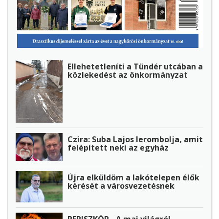
Ellehetetleníti a Tündér utcában a
közlekedést az önkormányzat
Czira: Suba Lajos lerombolja, amit
felépített neki az egyház
Újra elküldöm a lakótelepen élők
kérését a városvezetésnek
PERISZKÓP - A mai világról