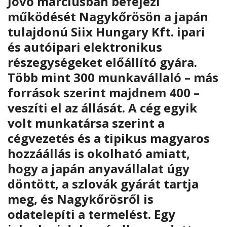
Jövő márciusban befejezi
működését Nagykőrösön a japán
tulajdonú Siix Hungary Kft. ipari
és autóipari elektronikus
részegységeket előállító gyára.
Több mint 300 munkavállaló – más
források szerint majdnem 400 –
veszíti el az állását. A cég egyik
volt munkatársa szerint a
cégvezetés és a tipikus magyaros
hozzáállás is okolható amiatt,
hogy a japán anyavállalat úgy
döntött, a szlovák gyárát tartja
meg, és Nagykőrösről is
odatelepíti a termelést. Egy