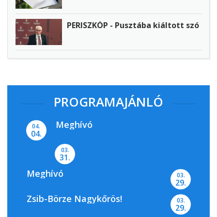
PERISZKÓP - Pusztába kiáltott szó
PROGRAMAJÁNLÓ
Meghívó
04.
04.
03.
31.
Meghívó
03.
29.
Zsib-Börze Nagykőrös!
03.
29.