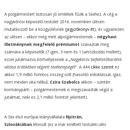
A polgármestert biztosan jó emlékek fűzik a Siixhez. A cég a
nagykőrösi képviselő-testület 2016. novemberi ülésén
mutatkozott be a közgyűlésnek (
jegyzőkönyv itt
), és ugyanezen
az ülésen – ekkor még mint alpolgármesternek –
négyhavi
illetménynek megfelelő prémiumot
szavaztak meg
számára a képviselők (7 igen, 3 nem és 1 tartózkodás mellett),
ezzel jutalmazva Körtvélyesinek a
„Nagykőrös befektetőbaráttá
válása érdekében végzett tevékenységét”
. A 444
cikke szerint
ez
akkor 1,9 millió forintos összeg volt (hasonló indoklással, igaz,
nem minden vita nélkül,
Czira Szabolcs
akkori – szintén
kormánypárti – polgármesternek is megszavazták végül a
jutalmat, neki ez 2,1 millió forintot jelentett).
A Siix első európai leányvállalata
Nyitrán,
Szlovákiában
létesült (ez a már említett testületi ülés