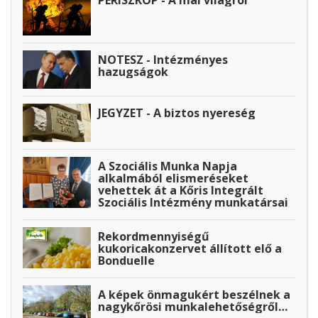
NOTESZ - Intézményes
hazugságok
JEGYZET - A biztos nyereség
A Szociális Munka Napja
alkalmából elismeréseket
vehettek át a Kőris Integrált
Szociális Intézmény munkatársai
Rekordmennyiségű
kukoricakonzervet állított elő a
Bonduelle
A képek önmagukért beszélnek a
nagykőrösi munkalehetőségről…