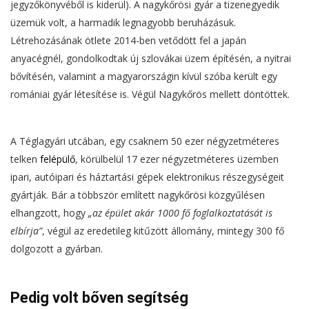
jegyzőkönyvéből is kiderül). A nagykőrösi gyár a tizenegyedik
üzemük volt, a harmadik legnagyobb beruházásuk.
Létrehozásának ötlete 2014-ben vetődött fel a japán
anyacégnél, gondolkodtak új szlovákai üzem építésén, a nyitrai
bővítésén, valamint a magyarországin kívül szóba került egy
romániai gyár létesítése is. Végül Nagykőrös mellett döntöttek.
A Téglagyári utcában, egy csaknem 50 ezer négyzetméteres
telken
felépülő
, körülbelül 17 ezer négyzetméteres üzemben
ipari, autóipari és háztartási gépek elektronikus részegységeit
gyártják. Bár a többször említett nagykőrösi közgyűlésen
elhangzott, hogy
„az épület akár 1000 fő foglalkoztatását is
elbírja”
, végül az eredetileg kitűzött állomány, mintegy 300 fő
dolgozott a gyárban.
Pedig volt bőven segítség