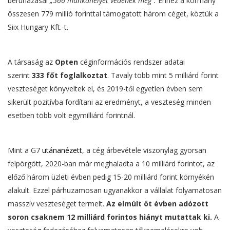
beruházásai
„566 munkahelyet védenek meg”.
Ehhez a kormány
összesen 779 millió forinttal támogatott három céget, köztük a
Siix Hungary Kft.-t.
A társaság az
Opten
céginformációs rendszer adatai
szerint
333 főt foglalkoztat
. Tavaly több mint 5 milliárd forint
veszteséget könyveltek el, és 2019-től egyetlen évben sem
sikerült pozitívba fordítani az eredményt, a veszteség minden
esetben több volt egymilliárd forintnál.
Mint a G7
utánanézett
, a cég árbevétele viszonylag gyorsan
felpörgött, 2020-ban már meghaladta a 10 milliárd forintot, az
előző három üzleti évben pedig 15-20 milliárd forint környékén
alakult. Ezzel párhuzamosan ugyanakkor a vállalat folyamatosan
masszív veszteséget termelt.
Az elmúlt öt évben adózott
soron csaknem 12 milliárd forintos hiányt mutattak ki.
A