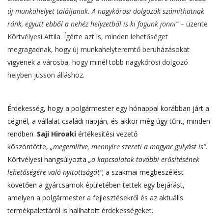
új munkahelyet találjanak. A nagykőrösi dolgozók számíthatnak
ránk, együtt ebből a nehéz helyzetből is ki fogunk jönni”
– üzente
Körtvélyesi Attila. Ígérte azt is, minden lehetőséget
megragadnak, hogy új munkahelyteremtő beruházásokat
vigyenek a városba, hogy minél több nagykőrösi dolgozó
helyben jusson álláshoz.
Érdekesség, hogy a polgármester egy hónappal korábban járt a
cégnél, a vállalat családi napján, és akkor még úgy tűnt, minden
rendben.
Saji Hiroaki
értékesítési vezető
köszöntötte,
„megemlítve, mennyire szereti a magyar gulyást is”
.
Körtvélyesi hangsúlyozta
„a kapcsolatok további erősítésének
lehetőségére való nyitottságát”
; a szakmai megbeszélést
követően a gyárcsarnok épületében tettek egy bejárást,
amelyen a polgármester a fejlesztésekről és az aktuális
termékpalettáról is hallhatott érdekességeket.