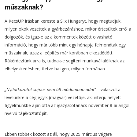
műszaknak?
A KecsUP írásban kereste a Siix Hungaryt, hogy megtudjuk,
milyen okok vezettek a gyárbezáráshoz, mikor értesültek erről a
dolgozók, és igaz-e az a kommentek között olvasható
információ, hogy már több mint egy hónapja felmondtak egy
műszaknak, azaz a leépítés már korábban elkezdődött.
Rákérdeztünk arra is, tudnak-e segíteni munkavállalóiknak az
elhelyezkedésben, illetve ha igen, milyen formában.
„Nyilatkozatot sajnos nem áll módomban adni”
– válaszolta
levelünkre a cég egyik (magyar) vezetője, aki interjú helyett
figyelmünkbe ajánlotta az igazgatótanács november 8-ai angol
nyelvű
tájékoztatóját
.
Ebben többek között az áll, hogy 2025 március végére