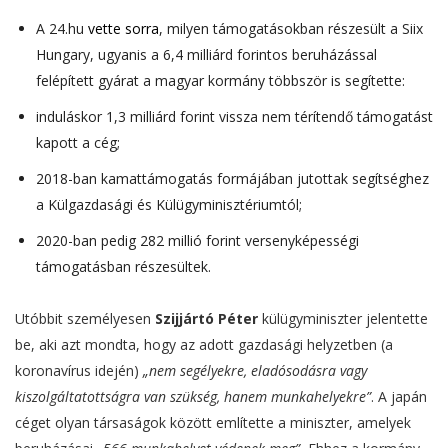
A 24.hu
vette sorra
, milyen támogatásokban részesült a Siix
Hungary, ugyanis a 6,4 milliárd forintos beruházással
felépített gyárat a magyar kormány többször is segítette:
induláskor 1,3 milliárd forint vissza nem térítendő támogatást
kapott a cég;
2018-ban kamattámogatás formájában jutottak segítséghez
a Külgazdasági és Külügyminisztériumtól;
2020-ban pedig 282 millió forint versenyképességi
támogatásban részesültek.
Utóbbit személyesen
Szijjártó Péter
külügyminiszter jelentette
be, aki azt mondta, hogy az adott gazdasági helyzetben (a
koronavírus idején)
„nem segélyekre, eladósodásra vagy
kiszolgáltatottságra van szükség, hanem munkahelyekre”
. A japán
céget olyan társaságok között említette a miniszter, amelyek