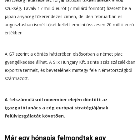
veszteség fedezéséhez folyamatosan tőkeemelésekre volt
szükség. Tavaly 17 millió eurót (7 milliárd forintot) fizetett be a
japán anyacég tőkerendezés címén, de idén februárban és
augusztusban ismét tőkét kellett emelni összesen 20 millió euró
értékben.
A G7 szerint a döntés hátterében elsősorban a német piac
gyengélkedése állhat. A Siix Hungary Kft. szinte száz százalékban
exportra termelt, és bevételének mintegy fele Németországból
származott.
A felszámolásról november elején döntött az
igazgatótanács a cég európai stratégiájának
felülvizsgálatát követően.
Már egy hónapja felmondtak egy