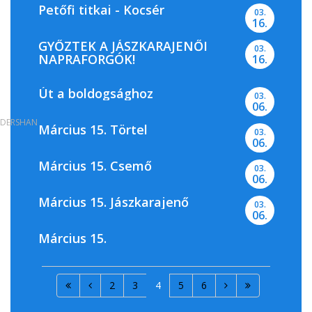
Petőfi titkai - Kocsér
03.
16.
GYŐZTEK A JÁSZKARAJENŐI
03.
NAPRAFORGÓK!
16.
Út a boldogsághoz
03.
06.
DERSHAN
Március 15. Törtel
03.
06.
Március 15. Csemő
03.
06.
Március 15. Jászkarajenő
03.
06.
Március 15.
2
3
4
5
6