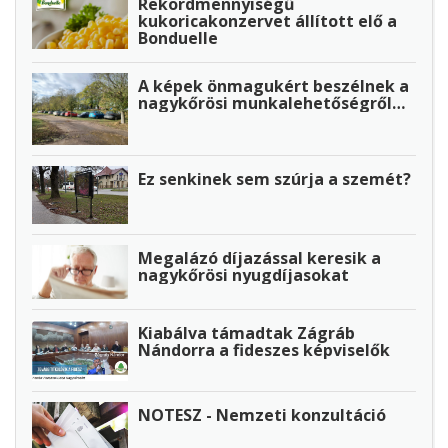
Rekordmennyiségű
kukoricakonzervet állított elő a
Bonduelle
A képek önmagukért beszélnek a
nagykőrösi munkalehetőségről…
Ez senkinek sem szúrja a szemét?
Megalázó díjazással keresik a
nagykőrösi nyugdíjasokat
Kiabálva támadtak Zágráb
Nándorra a fideszes képviselők
NOTESZ - Nemzeti konzultáció