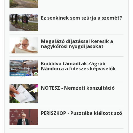
Ez senkinek sem szúrja a szemét?
Megalázó díjazással keresik a
nagykőrösi nyugdíjasokat
Kiabálva támadtak Zágráb
Nándorra a fideszes képviselők
NOTESZ - Nemzeti konzultáció
PERISZKÓP - Pusztába kiáltott szó