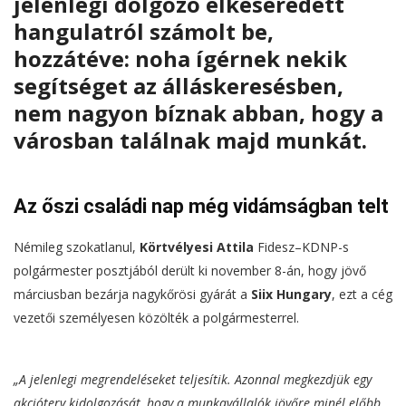
jelenlegi dolgozó elkeseredett
hangulatról számolt be,
hozzátéve: noha ígérnek nekik
segítséget az álláskeresésben,
nem nagyon bíznak abban, hogy a
városban találnak majd munkát.
Az őszi családi nap még vidámságban telt
Némileg szokatlanul,
Körtvélyesi Attila
Fidesz–KDNP-s
polgármester posztjából derült ki november 8-án, hogy jövő
márciusban bezárja nagykőrösi gyárát a
Siix Hungary
, ezt a cég
vezetői személyesen közölték a polgármesterrel.
„A jelenlegi megrendeléseket teljesítik. Azonnal megkezdjük egy
akcióterv kidolgozását, hogy a munkavállalók jövőre minél előbb