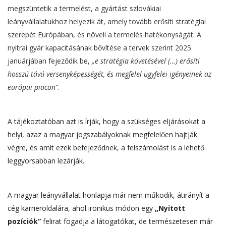
megszüntetik a termelést, a gyártást szlovákiai
leányvállalatukhoz helyezik át, amely tovább erősíti stratégiai
szerepét Európában, és növeli a termelés hatékonyságát. A
nyitrai gyár kapacitásának bővítése a tervek szerint 2025
januárjában fejeződik be,
„e stratégia követésével (…) erősíti
hosszú távú versenyképességét, és megfelel ügyfelei igényeinek az
európai piacon”
.
A tájékoztatóban azt is írják, hogy a szükséges eljárásokat a
helyi, azaz a magyar jogszabályoknak megfelelően hajtják
végre, és amit ezek befejeződnek, a felszámolást is a lehető
leggyorsabban lezárják.
A magyar leányvállalat honlapja már nem működik, átirányít a
cég karrieroldalára, ahol ironikus módon egy
„Nyitott
pozíciók”
felirat fogadja a látogatókat, de természetesen már