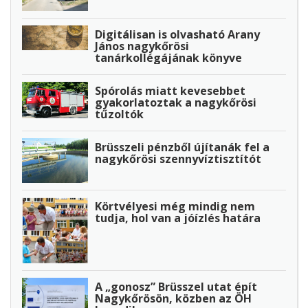
Digitálisan is olvasható Arany
János nagykőrösi
tanárkollégájának könyve
Spórolás miatt kevesebbet
gyakorlatoztak a nagykőrösi
tűzoltók
Brüsszeli pénzből újítanák fel a
nagykőrösi szennyvíztisztítót
Körtvélyesi még mindig nem
tudja, hol van a jóízlés határa
A „gonosz” Brüsszel utat épít
Nagykőrösön, közben az ÖH