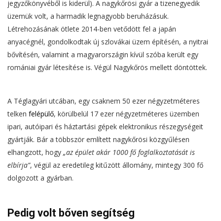
jegyzőkönyvéből is kiderül). A nagykőrösi gyár a tizenegyedik
üzemük volt, a harmadik legnagyobb beruházásuk.
Létrehozásának ötlete 2014-ben vetődött fel a japán
anyacégnél, gondolkodtak új szlovákai üzem építésén, a nyitrai
bővítésén, valamint a magyarországin kívül szóba került egy
romániai gyár létesítése is. Végül Nagykőrös mellett döntöttek.
A Téglagyári utcában, egy csaknem 50 ezer négyzetméteres
telken
felépülő
, körülbelül 17 ezer négyzetméteres üzemben
ipari, autóipari és háztartási gépek elektronikus részegységeit
gyártják. Bár a többször említett nagykőrösi közgyűlésen
elhangzott, hogy
„az épület akár 1000 fő foglalkoztatását is
elbírja”
, végül az eredetileg kitűzött állomány, mintegy 300 fő
dolgozott a gyárban.
Pedig volt bőven segítség