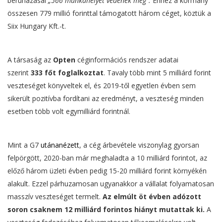
beruházásai
„566 munkahelyet védenek meg”.
Ehhez a kormány
összesen 779 millió forinttal támogatott három céget, köztük a
Siix Hungary Kft.-t.
A társaság az
Opten
céginformációs rendszer adatai
szerint
333 főt foglalkoztat
. Tavaly több mint 5 milliárd forint
veszteséget könyveltek el, és 2019-től egyetlen évben sem
sikerült pozitívba fordítani az eredményt, a veszteség minden
esetben több volt egymilliárd forintnál.
Mint a G7
utánanézett
, a cég árbevétele viszonylag gyorsan
felpörgött, 2020-ban már meghaladta a 10 milliárd forintot, az
előző három üzleti évben pedig 15-20 milliárd forint környékén
alakult. Ezzel párhuzamosan ugyanakkor a vállalat folyamatosan
masszív veszteséget termelt.
Az elmúlt öt évben adózott
soron csaknem 12 milliárd forintos hiányt mutattak ki.
A