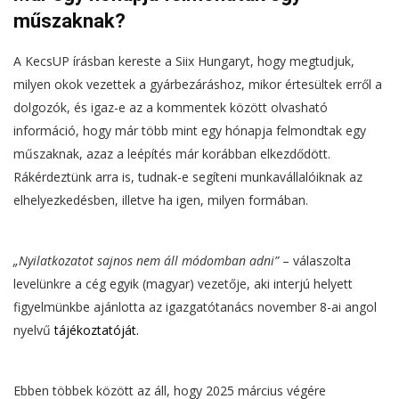
műszaknak?
A KecsUP írásban kereste a Siix Hungaryt, hogy megtudjuk,
milyen okok vezettek a gyárbezáráshoz, mikor értesültek erről a
dolgozók, és igaz-e az a kommentek között olvasható
információ, hogy már több mint egy hónapja felmondtak egy
műszaknak, azaz a leépítés már korábban elkezdődött.
Rákérdeztünk arra is, tudnak-e segíteni munkavállalóiknak az
elhelyezkedésben, illetve ha igen, milyen formában.
„Nyilatkozatot sajnos nem áll módomban adni”
– válaszolta
levelünkre a cég egyik (magyar) vezetője, aki interjú helyett
figyelmünkbe ajánlotta az igazgatótanács november 8-ai angol
nyelvű
tájékoztatóját
.
Ebben többek között az áll, hogy 2025 március végére