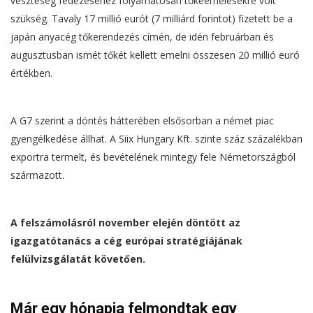
veszteség fedezéséhez folyamatosan tőkeemelésekre volt
szükség. Tavaly 17 millió eurót (7 milliárd forintot) fizetett be a
japán anyacég tőkerendezés címén, de idén februárban és
augusztusban ismét tőkét kellett emelni összesen 20 millió euró
értékben.
A G7 szerint a döntés hátterében elsősorban a német piac
gyengélkedése állhat. A Siix Hungary Kft. szinte száz százalékban
exportra termelt, és bevételének mintegy fele Németországból
származott.
A felszámolásról november elején döntött az
igazgatótanács a cég európai stratégiájának
felülvizsgálatát követően.
Már egy hónapja felmondtak egy