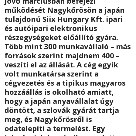
Jövő márciusban befejezi
működését Nagykőrösön a japán
tulajdonú Siix Hungary Kft. ipari
és autóipari elektronikus
részegységeket előállító gyára.
Több mint 300 munkavállaló – más
források szerint majdnem 400 –
veszíti el az állását. A cég egyik
volt munkatársa szerint a
cégvezetés és a tipikus magyaros
hozzáállás is okolható amiatt,
hogy a japán anyavállalat úgy
döntött, a szlovák gyárát tartja
meg, és Nagykőrösről is
odatelepíti a termelést. Egy