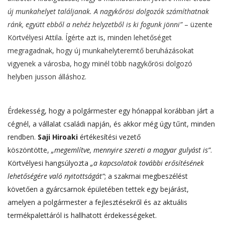
új munkahelyet találjanak. A nagykőrösi dolgozók számíthatnak
ránk, együtt ebből a nehéz helyzetből is ki fogunk jönni”
– üzente
Körtvélyesi Attila. Ígérte azt is, minden lehetőséget
megragadnak, hogy új munkahelyteremtő beruházásokat
vigyenek a városba, hogy minél több nagykőrösi dolgozó
helyben jusson álláshoz.
Érdekesség, hogy a polgármester egy hónappal korábban járt a
cégnél, a vállalat családi napján, és akkor még úgy tűnt, minden
rendben.
Saji Hiroaki
értékesítési vezető
köszöntötte,
„megemlítve, mennyire szereti a magyar gulyást is”
.
Körtvélyesi hangsúlyozta
„a kapcsolatok további erősítésének
lehetőségére való nyitottságát”
; a szakmai megbeszélést
követően a gyárcsarnok épületében tettek egy bejárást,
amelyen a polgármester a fejlesztésekről és az aktuális
termékpalettáról is hallhatott érdekességeket.