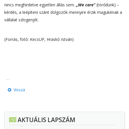
nincs meghirdetve egyetlen állás sem.
„We care”
(törődünk) –
kérdés, a leépíteni szánt dolgozók mennyire érzik magukénak a
vállalat szlogenjét.
(Forrás, fotó: KecsUP, Hraskó István)
Vissza
AKTUÁLIS LAPSZÁM