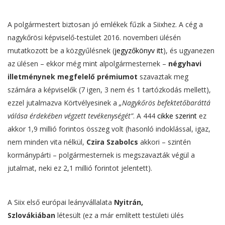
A polgármestert biztosan jó emlékek fűzik a Siixhez. A cég a
nagykőrösi képviselő-testület 2016. novemberi ülésén
mutatkozott be a közgyűlésnek (
jegyzőkönyv itt
), és ugyanezen
az ülésen – ekkor még mint alpolgármesternek –
négyhavi
illetménynek megfelelő prémiumot
szavaztak meg
számára a képviselők (7 igen, 3 nem és 1 tartózkodás mellett),
ezzel jutalmazva Körtvélyesinek a
„Nagykőrös befektetőbaráttá
válása érdekében végzett tevékenységét”
. A 444
cikke szerint
ez
akkor 1,9 millió forintos összeg volt (hasonló indoklással, igaz,
nem minden vita nélkül,
Czira Szabolcs
akkori – szintén
kormánypárti – polgármesternek is megszavazták végül a
jutalmat, neki ez 2,1 millió forintot jelentett).
A Siix első európai leányvállalata
Nyitrán,
Szlovákiában
létesült (ez a már említett testületi ülés