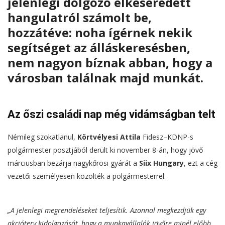
jelenlegi dolgozó elkeseredett
hangulatról számolt be,
hozzátéve: noha ígérnek nekik
segítséget az álláskeresésben,
nem nagyon bíznak abban, hogy a
városban találnak majd munkát.
Az őszi családi nap még vidámságban telt
Némileg szokatlanul,
Körtvélyesi Attila
Fidesz–KDNP-s
polgármester posztjából derült ki november 8-án, hogy jövő
márciusban bezárja nagykőrösi gyárát a
Siix Hungary
, ezt a cég
vezetői személyesen közölték a polgármesterrel.
„A jelenlegi megrendeléseket teljesítik. Azonnal megkezdjük egy
akcióterv kidolgozását, hogy a munkavállalók jövőre minél előbb