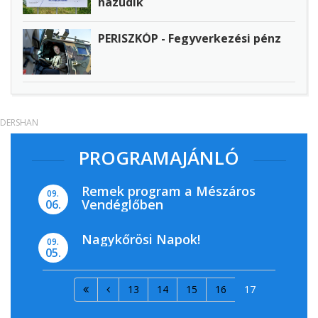
hazudik
PERISZKÓP - Fegyverkezési pénz
DERSHAN
PROGRAMAJÁNLÓ
Remek program a Mészáros
09.
Vendéglőben
06.
Nagykőrösi Napok!
09.
05.
13
14
15
16
17