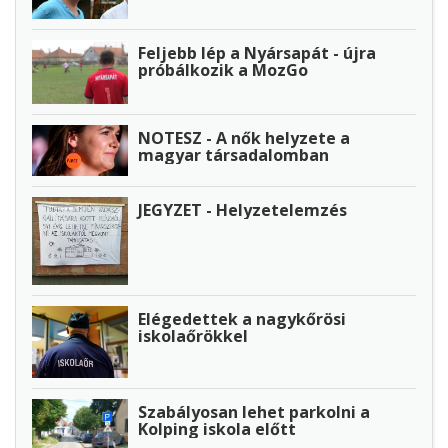
Feljebb lép a Nyársapát - újra
próbálkozik a MozGo
NOTESZ - A nők helyzete a
magyar társadalomban
JEGYZET - Helyzetelemzés
Elégedettek a nagykőrösi
iskolaőrökkel
Szabályosan lehet parkolni a
Kolping iskola előtt