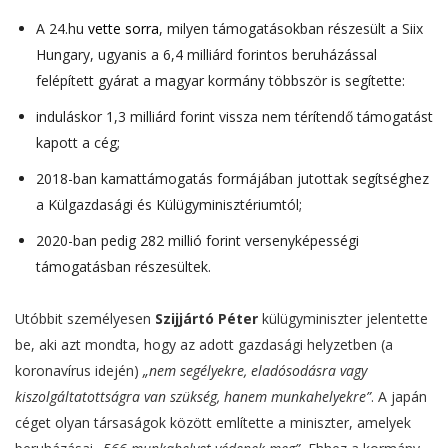
A 24.hu
vette sorra
, milyen támogatásokban részesült a Siix
Hungary, ugyanis a 6,4 milliárd forintos beruházással
felépített gyárat a magyar kormány többször is segítette:
induláskor 1,3 milliárd forint vissza nem térítendő támogatást
kapott a cég;
2018-ban kamattámogatás formájában jutottak segítséghez
a Külgazdasági és Külügyminisztériumtól;
2020-ban pedig 282 millió forint versenyképességi
támogatásban részesültek.
Utóbbit személyesen
Szijjártó Péter
külügyminiszter jelentette
be, aki azt mondta, hogy az adott gazdasági helyzetben (a
koronavírus idején)
„nem segélyekre, eladósodásra vagy
kiszolgáltatottságra van szükség, hanem munkahelyekre”
. A japán
céget olyan társaságok között említette a miniszter, amelyek