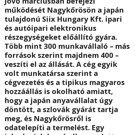
Jövő márciusban befejezi
működését Nagykőrösön a japán
tulajdonú Siix Hungary Kft. ipari
és autóipari elektronikus
részegységeket előállító gyára.
Több mint 300 munkavállaló – más
források szerint majdnem 400 –
veszíti el az állását. A cég egyik
volt munkatársa szerint a
cégvezetés és a tipikus magyaros
hozzáállás is okolható amiatt,
hogy a japán anyavállalat úgy
döntött, a szlovák gyárát tartja
meg, és Nagykőrösről is
odatelepíti a termelést. Egy