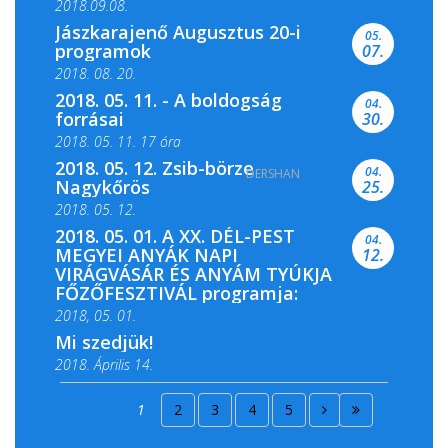
2018.09.08.
Jászkarajenő Augusztus 20-i
05.
programok
07.
2018. 08. 20.
2018. 05. 11. - A boldogság
04.
forrásai
30.
2018. 05. 11. 17 óra
2018. 05. 12. Zsib-börze
04.
DERSHAN
2018. 05. 11. 19 óra
Nagykőrös
25.
2018. 05. 12.
2018. 05. 01. A XX. DÉL-PEST
04.
MEGYEI ANYÁK NAPI
12.
VIRÁGVÁSÁR ÉS ANYÁM TYÚKJA
FŐZŐFESZTIVÁL programja:
2018, 05. 01.
Mi szedjük!
2018. Április 14.
2018. Április 15.
1
2
3
4
5