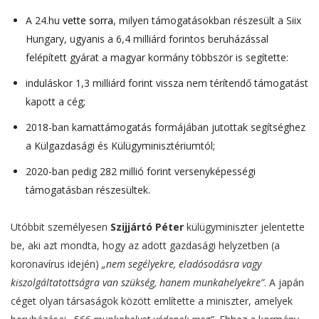
A 24.hu
vette sorra
, milyen támogatásokban részesült a Siix
Hungary, ugyanis a 6,4 milliárd forintos beruházással
felépített gyárat a magyar kormány többször is segítette:
induláskor 1,3 milliárd forint vissza nem térítendő támogatást
kapott a cég;
2018-ban kamattámogatás formájában jutottak segítséghez
a Külgazdasági és Külügyminisztériumtól;
2020-ban pedig 282 millió forint versenyképességi
támogatásban részesültek.
Utóbbit személyesen
Szijjártó Péter
külügyminiszter jelentette
be, aki azt mondta, hogy az adott gazdasági helyzetben (a
koronavírus idején)
„nem segélyekre, eladósodásra vagy
kiszolgáltatottságra van szükség, hanem munkahelyekre”
. A japán
céget olyan társaságok között említette a miniszter, amelyek