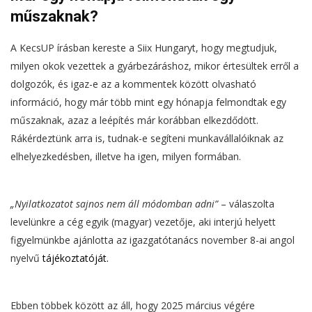
műszaknak?
A KecsUP írásban kereste a Siix Hungaryt, hogy megtudjuk,
milyen okok vezettek a gyárbezáráshoz, mikor értesültek erről a
dolgozók, és igaz-e az a kommentek között olvasható
információ, hogy már több mint egy hónapja felmondtak egy
műszaknak, azaz a leépítés már korábban elkezdődött.
Rákérdeztünk arra is, tudnak-e segíteni munkavállalóiknak az
elhelyezkedésben, illetve ha igen, milyen formában.
„Nyilatkozatot sajnos nem áll módomban adni”
– válaszolta
levelünkre a cég egyik (magyar) vezetője, aki interjú helyett
figyelmünkbe ajánlotta az igazgatótanács november 8-ai angol
nyelvű
tájékoztatóját
.
Ebben többek között az áll, hogy 2025 március végére