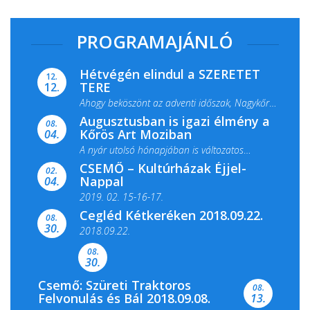
PROGRAMAJÁNLÓ
Hétvégén elindul a SZERETET
12.
TERE
12.
Ahogy beköszönt az adventi időszak, Nagykőrös
Augusztusban is igazi élmény a
ismét megtelik ünnepi fénnyel és közös...
08.
Kőrös Art Moziban
04.
A nyár utolsó hónapjában is változatos
CSEMŐ – Kultúrházak Éjjel-
filmkínálattal, családi...
02.
Nappal
04.
2019. 02. 15-16-17.
Cegléd Kétkeréken 2018.09.22.
08.
Színes és tartalmas programokkal várja a
30.
2018.09.22.
Csemői Községi Könyvtár és...
08.
30.
Csemő: Szüreti Traktoros
08.
Felvonulás és Bál 2018.09.08.
13.