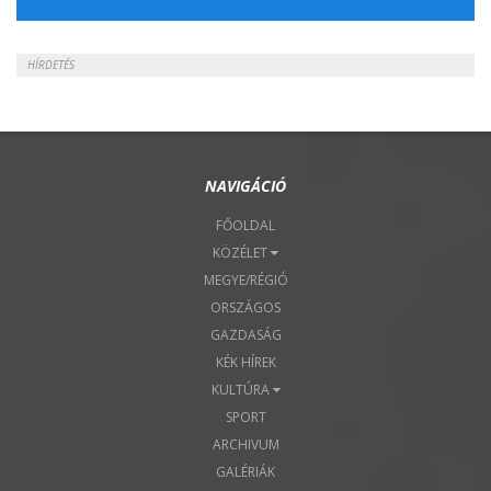
2018. Április 22.
HÍRDETÉS
NAVIGÁCIÓ
FŐOLDAL
KÖZÉLET
MEGYE/RÉGIÓ
ORSZÁGOS
GAZDASÁG
KÉK HÍREK
KULTÚRA
SPORT
ARCHIVUM
GALÉRIÁK