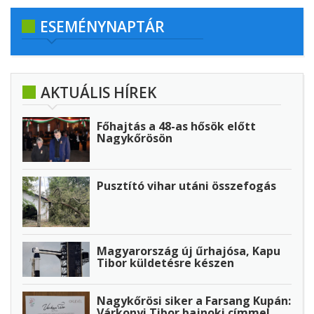
ESEMÉNYNAPTÁR
AKTUÁLIS HÍREK
Főhajtás a 48-as hősök előtt
Nagykőrösön
Pusztító vihar utáni összefogás
Magyarország új űrhajósa, Kapu
Tibor küldetésre készen
Nagykőrösi siker a Farsang Kupán:
Várkonyi Tibor bajnoki címmel