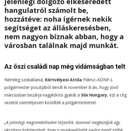
jelenlegi dolgozó elkeseredett
hangulatról számolt be,
hozzátéve: noha ígérnek nekik
segítséget az álláskeresésben,
nem nagyon bíznak abban, hogy a
városban találnak majd munkát.
Az őszi családi nap még vidámságban telt
Némileg szokatlanul,
Körtvélyesi Attila
Fidesz–KDNP-s
polgármester posztjából derült ki november 8-án, hogy jövő
márciusban bezárja nagykőrösi gyárát a
Siix Hungary
, ezt a cég
vezetői személyesen közölték a polgármesterrel.
„A jelenlegi megrendeléseket teljesítik. Azonnal megkezdjük egy
akcióterv kidolgozását, hogy a munkavállalók jövőre minél előbb