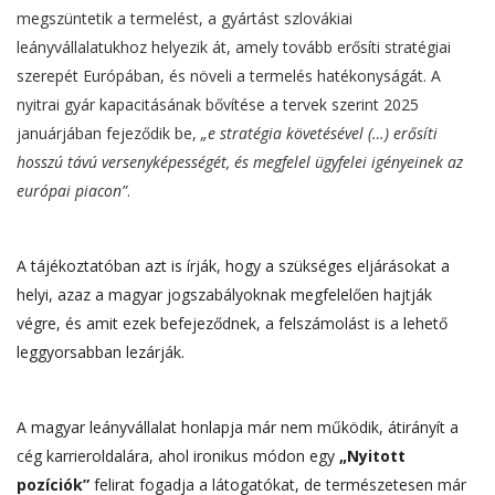
megszüntetik a termelést, a gyártást szlovákiai
leányvállalatukhoz helyezik át, amely tovább erősíti stratégiai
szerepét Európában, és növeli a termelés hatékonyságát. A
nyitrai gyár kapacitásának bővítése a tervek szerint 2025
januárjában fejeződik be,
„e stratégia követésével (…) erősíti
hosszú távú versenyképességét, és megfelel ügyfelei igényeinek az
európai piacon”
.
A tájékoztatóban azt is írják, hogy a szükséges eljárásokat a
helyi, azaz a magyar jogszabályoknak megfelelően hajtják
végre, és amit ezek befejeződnek, a felszámolást is a lehető
leggyorsabban lezárják.
A magyar leányvállalat honlapja már nem működik, átirányít a
cég karrieroldalára, ahol ironikus módon egy
„Nyitott
pozíciók”
felirat fogadja a látogatókat, de természetesen már