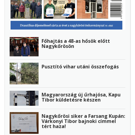
Főhajtás a 48-as hősök előtt
Nagykőrösön
Pusztító vihar utáni összefogás
Magyarország új űrhajósa, Kapu
Tibor küldetésre készen
Nagykőrösi siker a Farsang Kupán:
Várkonyi Tibor bajnoki címmel
tért haza!