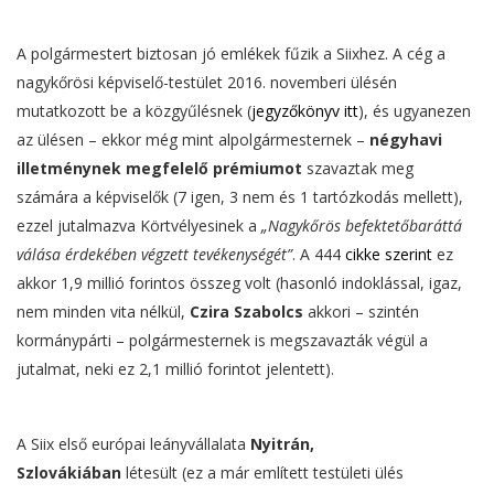
A polgármestert biztosan jó emlékek fűzik a Siixhez. A cég a
nagykőrösi képviselő-testület 2016. novemberi ülésén
mutatkozott be a közgyűlésnek (
jegyzőkönyv itt
), és ugyanezen
az ülésen – ekkor még mint alpolgármesternek –
négyhavi
illetménynek megfelelő prémiumot
szavaztak meg
számára a képviselők (7 igen, 3 nem és 1 tartózkodás mellett),
ezzel jutalmazva Körtvélyesinek a
„Nagykőrös befektetőbaráttá
válása érdekében végzett tevékenységét”
. A 444
cikke szerint
ez
akkor 1,9 millió forintos összeg volt (hasonló indoklással, igaz,
nem minden vita nélkül,
Czira Szabolcs
akkori – szintén
kormánypárti – polgármesternek is megszavazták végül a
jutalmat, neki ez 2,1 millió forintot jelentett).
A Siix első európai leányvállalata
Nyitrán,
Szlovákiában
létesült (ez a már említett testületi ülés