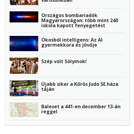
Országos bombariadók
Magyarországon: több mint 240
iskola kapott fenyegetést
Okosból intelligens: Az AI
gyermekkora és jövője
Szép volt Sólymok!
Újabb siker a Kőrös Judo SE háza
táján
Baleset a 441-en december 13-án
reggel