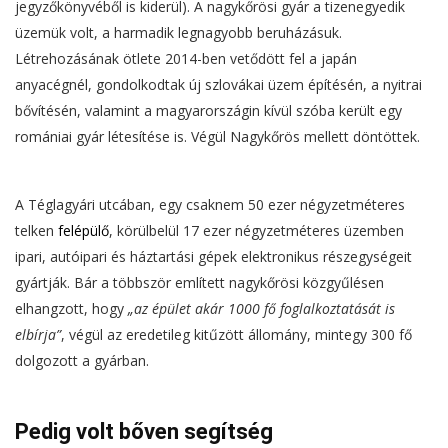
jegyzőkönyvéből is kiderül). A nagykőrösi gyár a tizenegyedik
üzemük volt, a harmadik legnagyobb beruházásuk.
Létrehozásának ötlete 2014-ben vetődött fel a japán
anyacégnél, gondolkodtak új szlovákai üzem építésén, a nyitrai
bővítésén, valamint a magyarországin kívül szóba került egy
romániai gyár létesítése is. Végül Nagykőrös mellett döntöttek.
A Téglagyári utcában, egy csaknem 50 ezer négyzetméteres
telken
felépülő
, körülbelül 17 ezer négyzetméteres üzemben
ipari, autóipari és háztartási gépek elektronikus részegységeit
gyártják. Bár a többször említett nagykőrösi közgyűlésen
elhangzott, hogy
„az épület akár 1000 fő foglalkoztatását is
elbírja”
, végül az eredetileg kitűzött állomány, mintegy 300 fő
dolgozott a gyárban.
Pedig volt bőven segítség