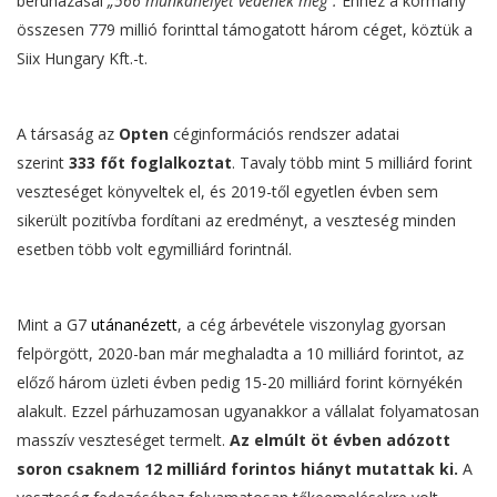
beruházásai
„566 munkahelyet védenek meg”.
Ehhez a kormány
összesen 779 millió forinttal támogatott három céget, köztük a
Siix Hungary Kft.-t.
A társaság az
Opten
céginformációs rendszer adatai
szerint
333 főt foglalkoztat
. Tavaly több mint 5 milliárd forint
veszteséget könyveltek el, és 2019-től egyetlen évben sem
sikerült pozitívba fordítani az eredményt, a veszteség minden
esetben több volt egymilliárd forintnál.
Mint a G7
utánanézett
, a cég árbevétele viszonylag gyorsan
felpörgött, 2020-ban már meghaladta a 10 milliárd forintot, az
előző három üzleti évben pedig 15-20 milliárd forint környékén
alakult. Ezzel párhuzamosan ugyanakkor a vállalat folyamatosan
masszív veszteséget termelt.
Az elmúlt öt évben adózott
soron csaknem 12 milliárd forintos hiányt mutattak ki.
A