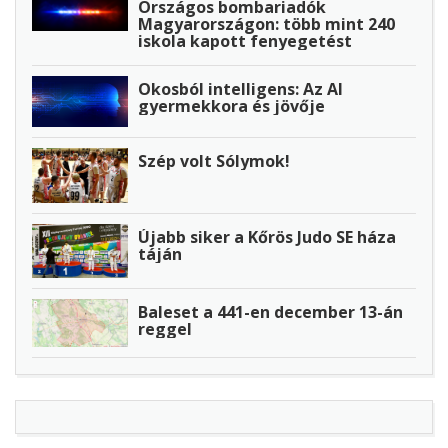
Országos bombariadók
Magyarországon: több mint 240
iskola kapott fenyegetést
Okosból intelligens: Az AI
gyermekkora és jövője
Szép volt Sólymok!
Újabb siker a Kőrös Judo SE háza
táján
Baleset a 441-en december 13-án
reggel