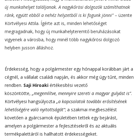
új munkahelyet találjanak. A nagykőrösi dolgozók számíthatnak
ránk, együtt ebből a nehéz helyzetből is ki fogunk jönni”
– üzente
Körtvélyesi Attila. Ígérte azt is, minden lehetőséget
megragadnak, hogy új munkahelyteremtő beruházásokat
vigyenek a városba, hogy minél több nagykőrösi dolgozó
helyben jusson álláshoz.
Érdekesség, hogy a polgármester egy hónappal korábban járt a
cégnél, a vállalat családi napján, és akkor még úgy tűnt, minden
rendben.
Saji Hiroaki
értékesítési vezető
köszöntötte,
„megemlítve, mennyire szereti a magyar gulyást is”
.
Körtvélyesi hangsúlyozta
„a kapcsolatok további erősítésének
lehetőségére való nyitottságát”
; a szakmai megbeszélést
követően a gyárcsarnok épületében tettek egy bejárást,
amelyen a polgármester a fejlesztésekről és az aktuális
termékpalettáról is hallhatott érdekességeket.