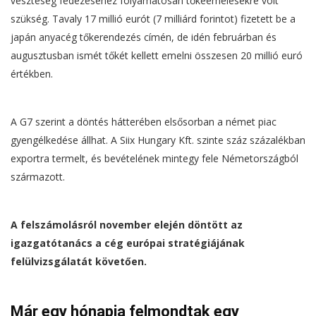
veszteség fedezéséhez folyamatosan tőkeemelésekre volt
szükség. Tavaly 17 millió eurót (7 milliárd forintot) fizetett be a
japán anyacég tőkerendezés címén, de idén februárban és
augusztusban ismét tőkét kellett emelni összesen 20 millió euró
értékben.
A G7 szerint a döntés hátterében elsősorban a német piac
gyengélkedése állhat. A Siix Hungary Kft. szinte száz százalékban
exportra termelt, és bevételének mintegy fele Németországból
származott.
A felszámolásról november elején döntött az
igazgatótanács a cég európai stratégiájának
felülvizsgálatát követően.
Már egy hónapja felmondtak egy