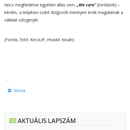
nincs meghirdetve egyetlen állás sem.
„We care”
(törődünk) –
kérdés, a leépíteni szánt dolgozók mennyire érzik magukénak a
vállalat szlogenjét.
(Forrás, fotó: KecsUP, Hraskó István)
Vissza
AKTUÁLIS LAPSZÁM