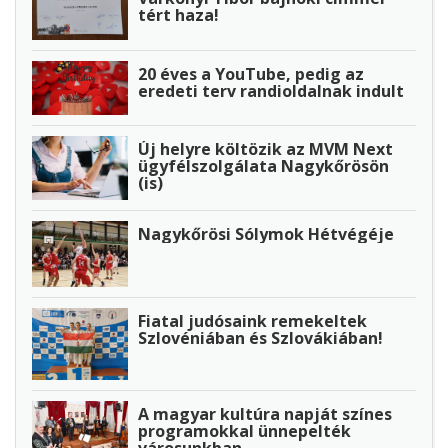
tért haza!
20 éves a YouTube, pedig az
eredeti terv randioldalnak indult
Új helyre költözik az MVM Next
ügyfélszolgálata Nagykőrösön
(is)
Nagykőrösi Sólymok Hétvégéje
Fiatal judósaink remekeltek
Szlovéniában és Szlovákiában!
A magyar kultúra napját színes
programokkal ünnepelték
városunkban