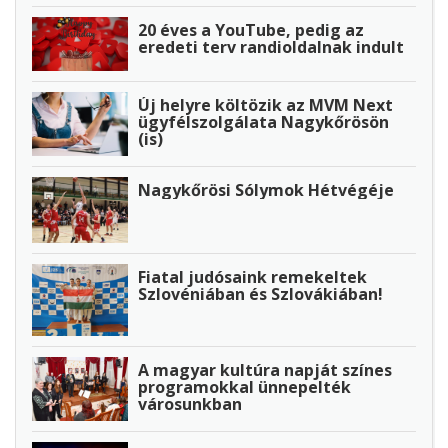
20 éves a YouTube, pedig az
eredeti terv randioldalnak indult
Új helyre költözik az MVM Next
ügyfélszolgálata Nagykőrösön
(is)
Nagykőrösi Sólymok Hétvégéje
Fiatal judósaink remekeltek
Szlovéniában és Szlovákiában!
A magyar kultúra napját színes
programokkal ünnepelték
városunkban