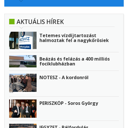
AKTUÁLIS HÍREK
Tetemes vízdíjtartozást
halmoztak fel a nagykőrösiek
Beázás és felázás a 400 milliós
fociklubházban
NOTESZ - A kordonról
PERISZKÓP - Soros György
JEGYZET - Pálfordulás