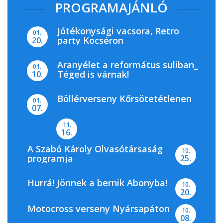
PROGRAMAJÁNLÓ
Jótékonysági vacsora, Retro
01.
party Kocséron
20.
Aranyélet a református suliban_
01.
Téged is várnak!
10.
Böllérverseny Kőrsötetétlenen
01.
07.
11.
16.
A Szabó Károly Olvasótársaság
10.
programja
25.
Hurrá! Jönnek a bernik Abonyba!
10.
20.
Motocross verseny Nyársapáton
10.
08.