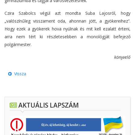
gimnáziumba és tagjai a városvezetésnek.
Czira Szabolcs végül azt mondta Suba Lajosról, hogy
„valószínűleg visszament oda, ahonnan jött, a gyökereihez”.
Hogy ezek a gyökerek hova nyúlnak és mit kell ezalatt érteni,
arra nem tért ki részletesebben a monológját befejező
polgármester.
könyvelő
Vissza
AKTUÁLIS LAPSZÁM