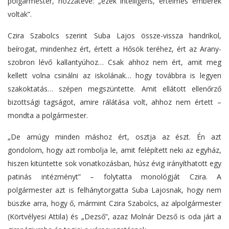
polgármester, hozzátéve: „ezek intelligens, értelmes emberek
voltak”.
Czira Szabolcs szerint Suba Lajos össze-vissza handrikol,
beírogat, mindenhez ért, értett a Hősök teréhez, ért az Arany-
szobron lévő kallantyúhoz… Csak ahhoz nem ért, amit meg
kellett volna csinálni az iskolának… hogy továbbra is legyen
szakoktatás… szépen megszüntette. Amit ellátott ellenőrző
bizottsági tagságot, amire rálátása volt, ahhoz nem értett –
mondta a polgármester.
„De amúgy minden máshoz ért, osztja az észt. Én azt
gondolom, hogy azt rombolja le, amit felépített neki az egyház,
hiszen kitüntette sok vonatkozásban, húsz évig irányíthatott egy
patinás intézményt” – folytatta monológját Czira. A
polgármester azt is felhánytorgatta Suba Lajosnak, hogy nem
büszke arra, hogy ő, mármint Czira Szabolcs, az alpolgármester
(Körtvélyesi Attila) és „Dezső”, azaz Molnár Dezső is oda járt a