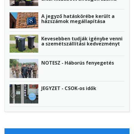
A jegyző hatáskörébe került a
házszámok megállapítása
Kevesebben tudják igénybe venni
a szemétszállítási kedvezményt
NOTESZ - Háborús fenyegetés
JEGYZET - CSOK-os idők