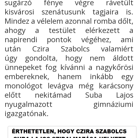
sugárzó fénye végre rávetült
kisvárosi szenátusunk tagjaira is.
Mindez a vélelem azonnal romba dőlt,
ahogy a testület elérkezett a
napirendi pontok végéhez, ami
után
Czira Szabolcs valamiért
úgy
gondolta, hogy nem áldott
ünnepeket fog kívánni a nagykőrösi
embereknek
, hanem inkább egy
monológot levágva még karácsony
előtt nekitámad Suba
Lajos
nyugalmazott gimnáziumi
igazgatónak.