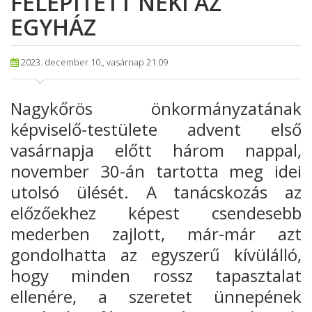
FELÉPÍTETT NEKI AZ
EGYHÁZ
2023. december 10., vasárnap 21:09
Nagykőrös önkormányzatának
képviselő-testülete advent első
vasárnapja előtt három nappal,
november 30-án tartotta meg idei
utolsó ülését. A tanácskozás az
előzőekhez képest csendesebb
mederben zajlott, már-már azt
gondolhatta az egyszerű kívülálló,
hogy minden rossz tapasztalat
ellenére, a szeretet ünnepének