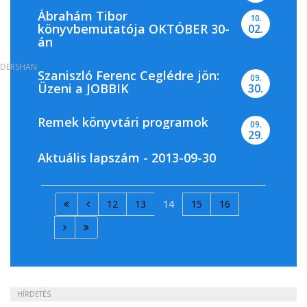
Ábrahám Tibor
10.
könyvbemutatója OKTÓBER 30-
02.
án
DERSHAN
Szaniszló Ferenc Ceglédre jön:
09.
Üzeni a JOBBIK
30.
Remek könyvtári programok
09.
29.
Aktuális lapszám - 2013-09-30
12
13
14
15
16
HÍRDETÉS