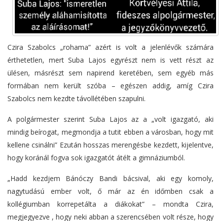
Czira Szabolcs „rohama” azért is volt a jelenlévők számára
érthetetlen, mert Suba Lajos egyrészt nem is vett részt az
ülésen, másrészt sem napirend keretében, sem egyéb más
formában nem került szóba – egészen addig, amíg Czira
Szabolcs nem kezdte távollétében szapulni.
A polgármester szerint Suba Lajos az a „volt igazgató, aki
mindig beírogat, megmondja a tutit ebben a városban, hogy mit
kellene csinálni” Ezután hosszas merengésbe kezdett, kijelentve,
hogy koránál fogva sok igazgatót átélt a gimnáziumból.
„Hadd kezdjem Bánóczy Bandi bácsival, aki egy komoly,
nagytudású ember volt, ő már az én időmben csak a
kollégiumban korrepetálta a diákokat” – mondta Czira,
megjegyezve , hogy neki abban a szerencsében volt része, hogy