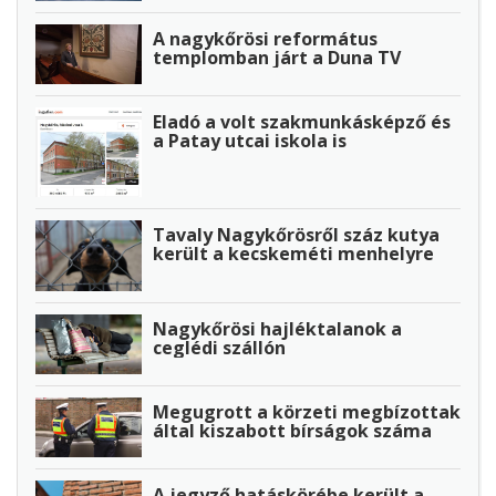
A nagykőrösi református
templomban járt a Duna TV
Eladó a volt szakmunkásképző és
a Patay utcai iskola is
Tavaly Nagykőrösről száz kutya
került a kecskeméti menhelyre
Nagykőrösi hajléktalanok a
ceglédi szállón
Megugrott a körzeti megbízottak
által kiszabott bírságok száma
A jegyző hatáskörébe került a