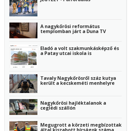
A nagykőrösi református
templomban járt a Duna TV
Eladó a volt szakmunkásképző és
a Patay utcai iskola is
Tavaly Nagykőrösről száz kutya
került a kecskeméti menhelyre
Nagykőrösi hajléktalanok a
ceglédi szállón
Megugrott a körzeti megbízottak
által kiszabott bírságok száma