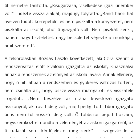
őt németre tanította. „Kisugárzása, viselkedése igazi úriember
volt” – idézte vissza alakját, majd így folytatta: „Bandi bácsi hat
nyelven tudott korrepetálni és nem piszkálta a környezetét, nem
piszkálta az iskolát, ahol ő igazgató volt. Nem piszkált senkit,
hanem nagy tisztelettel, nagy becsülettel végezte a munkáját,
amit szeretett”.
A felsorolásban Rózsás László következett, aki Czira szerint a
rendszerváltás előtt kiválóan igazgatta az iskolát, kihasználva
annak a rendszernek az előnyeit az iskola javára. Annak ellenére,
hogy ő hitt abban a rendszerben és gyökeres változás történt,
nem csinálta azt, hogy össze-vissza mutogatott és visszafele
írogatott. „Nem beszélve az utána következő igazgató
asszonyról, aki rövid ideig volt, majd pedig Tóth Tibor igazgató
úr is nem túl hosszú ideig volt. Ő többször bejött hozzám,
négyszemközt elmondta a véleményét az akkori igazgatóról, az
ő tudását sem kérdőjelezte meg senki” – szögezte le a