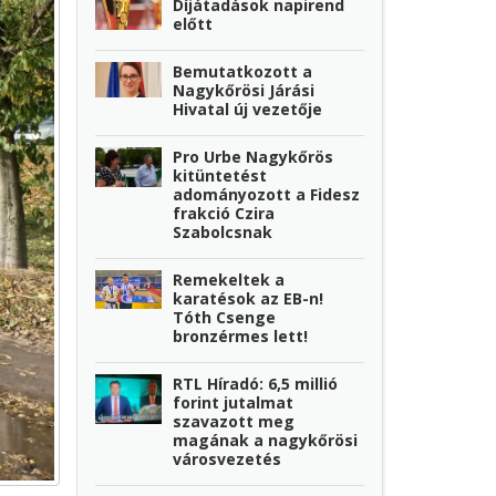
Díjátadások napirend
előtt
Bemutatkozott a
Nagykőrösi Járási
Hivatal új vezetője
Pro Urbe Nagykőrös
kitüntetést
adományozott a Fidesz
frakció Czira
Szabolcsnak
Remekeltek a
karatésok az EB-n!
Tóth Csenge
bronzérmes lett!
RTL Híradó: 6,5 millió
forint jutalmat
szavazott meg
magának a nagykőrösi
városvezetés