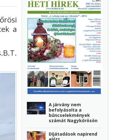
rösi
tek a
.B.T.
A járvány nem
befolyásolta a
bűncselekmények
számát Nagykőrösön
Díjátadások napirend
előtt