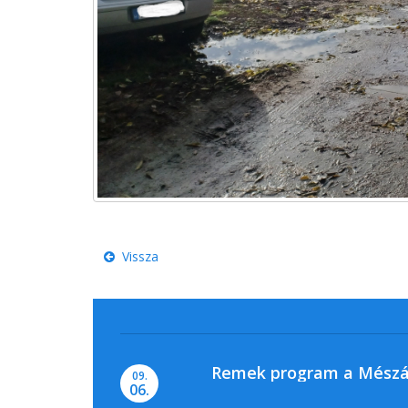
Vissza
Remek program a Mészá
09.
06.