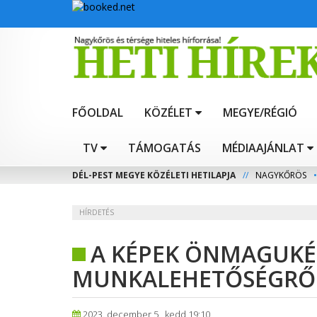
FŐOLDAL
KÖZÉLET
MEGYE/RÉGIÓ
TV
TÁMOGATÁS
MÉDIAAJÁNLAT
DÉL-PEST MEGYE KÖZÉLETI HETILAPJA
//
NAGYKŐRÖS
•
HÍRDETÉS
A KÉPEK ÖNMAGUKÉ
MUNKALEHETŐSÉGRŐ
2023. december 5., kedd 19:10