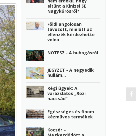
nem érdekli, hogy
eltűnt a Kinizsi SE
Nagykőrösről?
Földi angolosan
távozott, mielőtt az
ellenzék kérdezhette
volna…
NOTESZ - A huhogásról
JEGYZET - A negyedik
hullám…
Régi ügyek: A
varázslatos „Rozi
naccsád”
Egészséges és finom
kézműves termékek
Kocsér –
Megkezdődött a