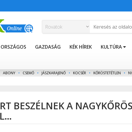
ORSZÁGOS
GAZDASÁG
KÉK HÍREK
KULTÚRA
ABONY
•
CSEMŐ
•
JÁSZKARAJENŐ
•
KOCSÉR
•
KŐRÖSTETÉTLEN
•
N
RT BESZÉLNEK A NAGYKŐRÖS
L…