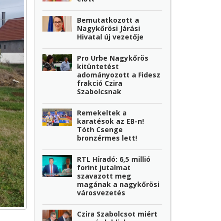
Bemutatkozott a
Nagykőrösi Járási
Hivatal új vezetője
Pro Urbe Nagykőrös
kitüntetést
adományozott a Fidesz
frakció Czira
Szabolcsnak
Remekeltek a
karatésok az EB-n!
Tóth Csenge
bronzérmes lett!
RTL Híradó: 6,5 millió
forint jutalmat
szavazott meg
magának a nagykőrösi
városvezetés
Czira Szabolcsot miért