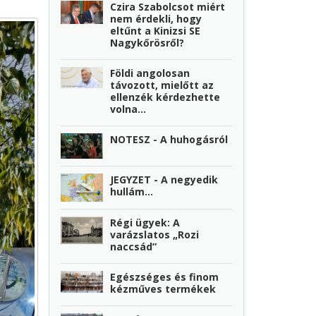
Czira Szabolcsot miért
nem érdekli, hogy
eltűnt a Kinizsi SE
Nagykőrösről?
Földi angolosan
távozott, mielőtt az
ellenzék kérdezhette
volna…
NOTESZ - A huhogásról
JEGYZET - A negyedik
hullám…
Régi ügyek: A
varázslatos „Rozi
naccsád”
Egészséges és finom
kézműves termékek