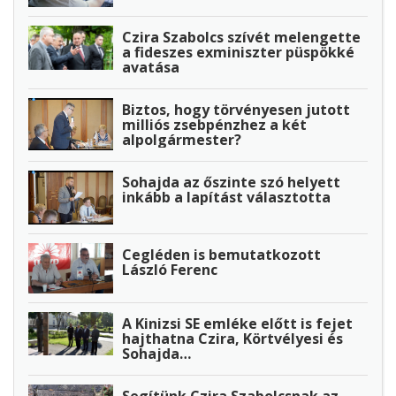
Czira Szabolcs szívét melengette
a fideszes exminiszter püspökké
avatása
Biztos, hogy törvényesen jutott
milliós zsebpénzhez a két
alpolgármester?
Sohajda az őszinte szó helyett
inkább a lapítást választotta
Cegléden is bemutatkozott
László Ferenc
A Kinizsi SE emléke előtt is fejet
hajthatna Czira, Körtvélyesi és
Sohajda…
Segítünk Czira Szabolcsnak az