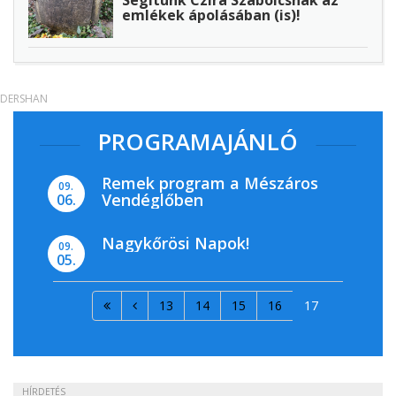
emlékek ápolásában (is)!
DERSHAN
PROGRAMAJÁNLÓ
Remek program a Mészáros
09.
Vendéglőben
06.
Nagykőrösi Napok!
09.
05.
13
14
15
16
17
HÍRDETÉS