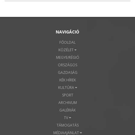
NAVIGÁCIÓ
FŐOLDAL
KÖZÉLET
MEGYE/RÉGIÓ
ORSZÁGOS
GAZDASÁG
KÉK HÍREK
KULTÚRA
SPORT
ARCHIVUM
GALÉRIÁK
TV
TÁMOGATÁS
MÉDIAAJÁNLAT