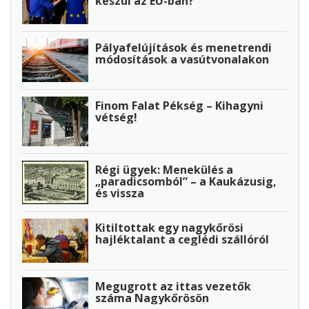
készül az EU-ban?
Pályafelújítások és menetrendi
módosítások a vasútvonalakon
Finom Falat Pékség – Kihagyni
vétség!
Régi ügyek: Menekülés a
„paradicsomból” – a Kaukázusig,
és vissza
Kitiltottak egy nagykőrösi
hajléktalant a ceglédi szállóról
Megugrott az ittas vezetők
száma Nagykőrösön