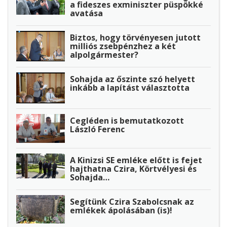
a fideszes exminiszter püspökké
avatása
Biztos, hogy törvényesen jutott
milliós zsebpénzhez a két
alpolgármester?
Sohajda az őszinte szó helyett
inkább a lapítást választotta
Cegléden is bemutatkozott
László Ferenc
A Kinizsi SE emléke előtt is fejet
hajthatna Czira, Körtvélyesi és
Sohajda…
Segítünk Czira Szabolcsnak az
emlékek ápolásában (is)!