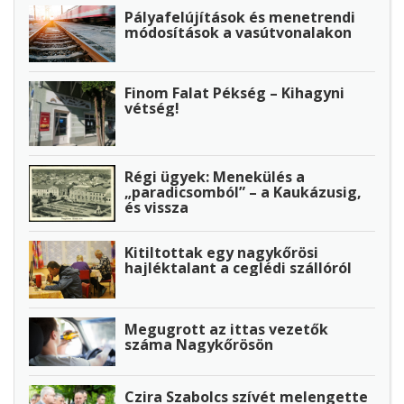
Pályafelújítások és menetrendi
módosítások a vasútvonalakon
Finom Falat Pékség – Kihagyni
vétség!
Régi ügyek: Menekülés a
„paradicsomból” – a Kaukázusig,
és vissza
Kitiltottak egy nagykőrösi
hajléktalant a ceglédi szállóról
Megugrott az ittas vezetők
száma Nagykőrösön
Czira Szabolcs szívét melengette