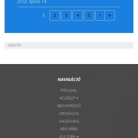
2018. Április 14.
2018. Április 15.
1
2
3
4
5
2018. Április 22.
HÍRDETÉS
NAVIGÁCIÓ
FŐOLDAL
KÖZÉLET
MEGYE/RÉGIÓ
ORSZÁGOS
GAZDASÁG
KÉK HÍREK
KULTÚRA