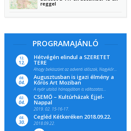
reggel
PROGRAMAJÁNLÓ
Hétvégén elindul a SZERETET
12.
TERE
12.
Ahogy beköszönt az adventi időszak, Nagykőrös
Augusztusban is igazi élmény a
ismét megtelik ünnepi fénnyel és közös...
08.
Kőrös Art Moziban
04.
A nyár utolsó hónapjában is változatos
CSEMŐ – Kultúrházak Éjjel-
filmkínálattal, családi...
02.
Nappal
04.
2019. 02. 15-16-17.
Cegléd Kétkeréken 2018.09.22.
08.
Színes és tartalmas programokkal várja a
30.
2018.09.22.
Csemői Községi Könyvtár és...