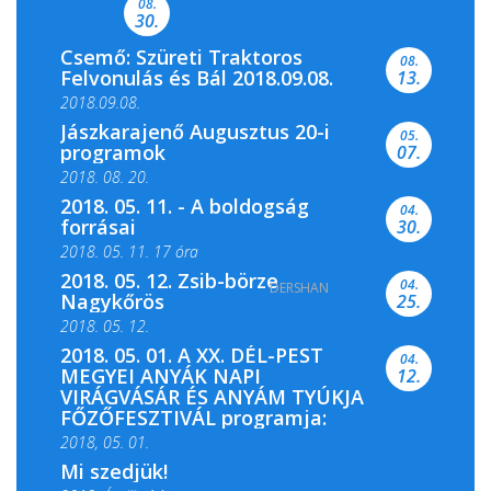
08.
30.
Csemő: Szüreti Traktoros
08.
Felvonulás és Bál 2018.09.08.
13.
2018.09.08.
Jászkarajenő Augusztus 20-i
05.
programok
07.
2018. 08. 20.
2018. 05. 11. - A boldogság
04.
forrásai
30.
2018. 05. 11. 17 óra
2018. 05. 12. Zsib-börze
04.
DERSHAN
2018. 05. 11. 19 óra
Nagykőrös
25.
2018. 05. 12.
2018. 05. 01. A XX. DÉL-PEST
04.
MEGYEI ANYÁK NAPI
12.
VIRÁGVÁSÁR ÉS ANYÁM TYÚKJA
FŐZŐFESZTIVÁL programja:
2018, 05. 01.
Mi szedjük!