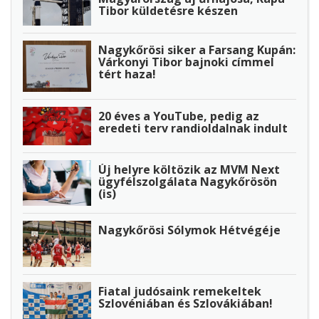
Tibor küldetésre készen
Nagykőrösi siker a Farsang Kupán:
Várkonyi Tibor bajnoki címmel
tért haza!
20 éves a YouTube, pedig az
eredeti terv randioldalnak indult
Új helyre költözik az MVM Next
ügyfélszolgálata Nagykőrösön
(is)
Nagykőrösi Sólymok Hétvégéje
Fiatal judósaink remekeltek
Szlovéniában és Szlovákiában!