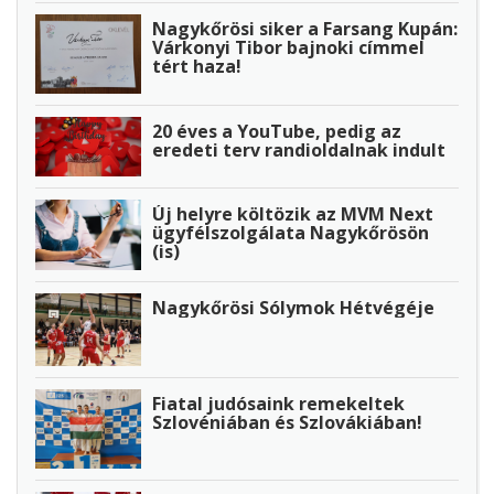
Nagykőrösi siker a Farsang Kupán:
Várkonyi Tibor bajnoki címmel
tért haza!
20 éves a YouTube, pedig az
eredeti terv randioldalnak indult
Új helyre költözik az MVM Next
ügyfélszolgálata Nagykőrösön
(is)
Nagykőrösi Sólymok Hétvégéje
Fiatal judósaink remekeltek
Szlovéniában és Szlovákiában!