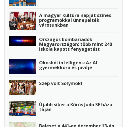
A magyar kultúra napját színes
programokkal ünnepelték
városunkban
Országos bombariadók
Magyarországon: több mint 240
iskola kapott fenyegetést
Okosból intelligens: Az AI
gyermekkora és jövője
Szép volt Sólymok!
Újabb siker a Kőrös Judo SE háza
táján
Baleset a 441-en december 13-án