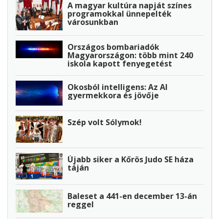
A magyar kultúra napját színes
programokkal ünnepelték
városunkban
Országos bombariadók
Magyarországon: több mint 240
iskola kapott fenyegetést
Okosból intelligens: Az AI
gyermekkora és jövője
Szép volt Sólymok!
Újabb siker a Kőrös Judo SE háza
táján
Baleset a 441-en december 13-án
reggel