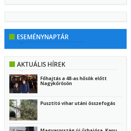
ESEMÉNYNAPTÁR
AKTUÁLIS HÍREK
Főhajtás a 48-as hősök előtt
Nagykőrösön
Pusztító vihar utáni összefogás
Magyarország új űrhajósa, Kapu