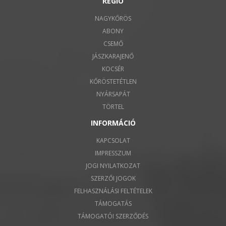
RÉGIÓ
NAGYKŐRÖS
ABONY
CSEMŐ
JÁSZKARAJENŐ
KOCSÉR
KŐRÖSTETÉTLEN
NYÁRSAPÁT
TÖRTEL
INFORMÁCIÓ
KAPCSOLAT
IMPRESSZUM
JOGI NYILATKOZAT
SZERZŐI JOGOK
FELHASZNÁLÁSI FELTÉTELEK
TÁMOGATÁS
TÁMOGATÓI SZERZŐDÉS