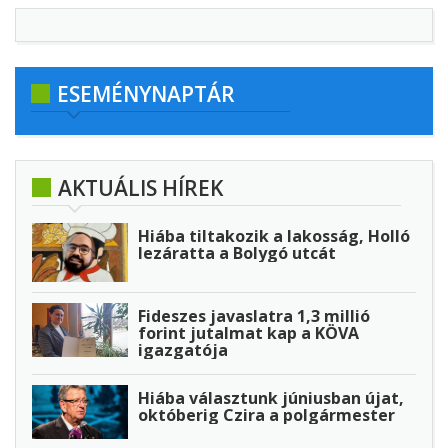
ESEMÉNYNAPTÁR
AKTUÁLIS HÍREK
Hiába tiltakozik a lakosság, Holló
lezáratta a Bolygó utcát
Fideszes javaslatra 1,3 millió
forint jutalmat kap a KÖVA
igazgatója
Hiába választunk júniusban újat,
októberig Czira a polgármester