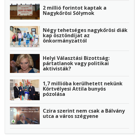
2 millió forintot kaptak a
Nagykőrösi Sólymok
Négy tehetséges nagykőrösi diák
kap ösztöndíjat az
önkormányzattól
Helyi Választási Bizottság:
pártatlanok vagy politikai
aktivisták?
1,7 millióba kerülhetett nekünk
Körtvélyesi Attila bunyós
pózolása
Czira szerint nem csak a Bálvány
utca a város szégyene