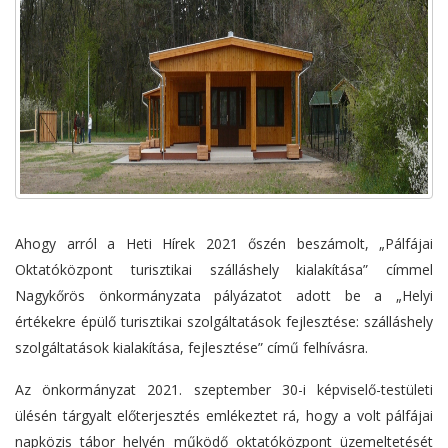
Ahogy arról a Heti Hírek 2021 őszén beszámolt, „Pálfájai
Oktatóközpont turisztikai szálláshely kialakítása” címmel
Nagykőrös önkormányzata pályázatot adott be a „Helyi
értékekre épülő turisztikai szolgáltatások fejlesztése: szálláshely
szolgáltatások kialakítása, fejlesztése” című felhívásra.
Az önkormányzat 2021. szeptember 30-i képviselő-testületi
ülésén tárgyalt előterjesztés emlékeztet rá, hogy a volt pálfájai
napközis tábor helyén működő oktatóközpont üzemeltetését