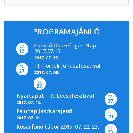
PROGRAMAJÁNLÓ
Csemő Összefogás Nap
07.
2017.07.15.
12.
2017. 07. 15.
III. Törteli Juhászfesztivál
06.
27.
2017. 07. 08.
06.
27.
Nyársapát - IX. Lecsófesztivál
06.
27.
2017. 07. 15.
Falunap Jászkarajenő
06.
09.
2017. 07. 01.
Kosárfonó tábor 2017. 07. 22-23.
05.
23.