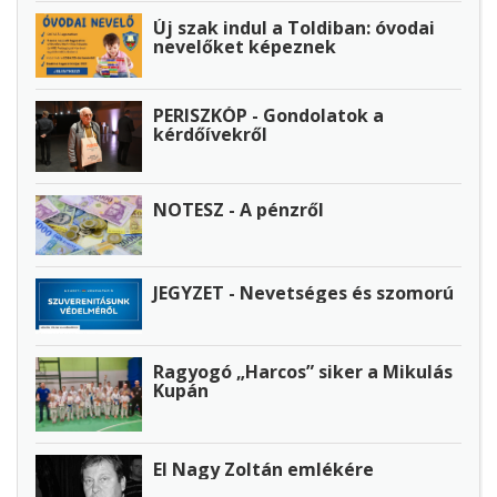
Új szak indul a Toldiban: óvodai
nevelőket képeznek
PERISZKÓP - Gondolatok a
kérdőívekről
NOTESZ - A pénzről
JEGYZET - Nevetséges és szomorú
Ragyogó „Harcos” siker a Mikulás
Kupán
El Nagy Zoltán emlékére