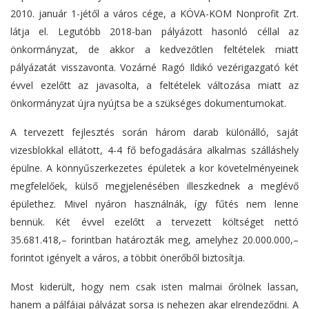
2010. január 1-jétől a város cége, a KÖVA-KOM Nonprofit Zrt.
látja el. Legutóbb 2018-ban pályázott hasonló céllal az
önkormányzat, de akkor a kedvezőtlen feltételek miatt
pályázatát visszavonta. Vozárné Ragó Ildikó vezérigazgató két
évvel ezelőtt az javasolta, a feltételek változása miatt az
önkormányzat újra nyújtsa be a szükséges dokumentumokat.
A tervezett fejlesztés során három darab különálló, saját
vizesblokkal ellátott, 4-4 fő befogadására alkalmas szálláshely
épülne. A könnyűszerkezetes épületek a kor követelményeinek
megfelelőek, külső megjelenésében illeszkednek a meglévő
épülethez. Mivel nyáron használnák, így fűtés nem lenne
bennük. Két évvel ezelőtt a tervezett költséget nettó
35.681.418,– forintban határozták meg, amelyhez 20.000.000,–
forintot igényelt a város, a többit önerőből biztosítja.
Most kiderült, hogy nem csak isten malmai őrölnek lassan,
hanem a pálfájai pályázat sorsa is nehezen akar elrendeződni. A