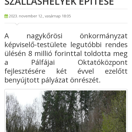
SZÁLLÁSHELYEK ÉPÍTÉSE
2023. november 12., vasárnap 18:05
A nagykőrösi önkormányzat
képviselő-testülete legutóbbi rendes
ülésén 8 millió forinttal toldotta meg
a Pálfájai Oktatóközpont
fejlesztésére két évvel ezelőtt
benyújtott pályázat önrészét.