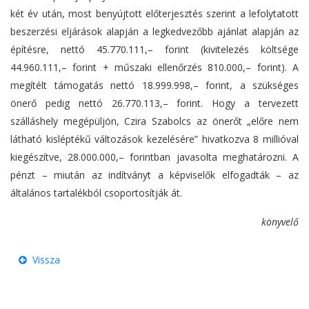
két év után, most benyújtott előterjesztés szerint a lefolytatott
beszerzési eljárások alapján a legkedvezőbb ajánlat alapján az
építésre, nettó 45.770.111,– forint (kivitelezés költsége
44.960.111,– forint + műszaki ellenőrzés 810.000,– forint). A
megítélt támogatás nettó 18.999.998,– forint, a szükséges
önerő pedig nettó 26.770.113,– forint. Hogy a tervezett
szálláshely megépüljön, Czira Szabolcs az önerőt „előre nem
látható kisléptékű változások kezelésére” hivatkozva 8 millióval
kiegészítve, 28.000.000,– forintban javasolta meghatározni. A
pénzt – miután az indítványt a képviselők elfogadták – az
általános tartalékból csoportosítják át.
könyvelő
Vissza