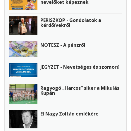
nevelőket képeznek
PERISZKÓP - Gondolatok a
kérdőívekről
NOTESZ - A pénzről
JEGYZET - Nevetséges és szomorú
Ragyogó „Harcos” siker a Mikulás
Kupán
El Nagy Zoltán emlékére