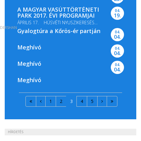
A MAGYAR VASÚTTÖRTÉNETI
04.
PARK 2017. ÉVI PROGRAMJAI
19.
ÁPRILIS 17. HÚSVÉTI NYUSZIKERESÉS
DERSHAN
Gyalogtúra a Kőrös-ér partján
MÁJUS 13-14. GŐZMOZDONY...
04.
04.
Meghívó
04.
04.
Meghívó
04.
04.
Meghívó
1
2
3
4
5
HÍRDETÉS