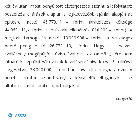
két év után, most benyújtott előterjesztés szerint a lefolytatott
beszerzési eljárások alapján a legkedvezőbb ajánlat alapján az
építésre, nettó 45.770.111,– forint (kivitelezés költsége
44.960.111,– forint + műszaki ellenőrzés 810.000,– forint). A
megítélt támogatás nettó 18.999.998,– forint, a szükséges
önerő pedig nettó 26.770.113,– forint. Hogy a tervezett
szálláshely megépüljön, Czira Szabolcs az önerőt „előre nem
látható kisléptékű változások kezelésére” hivatkozva 8 millióval
kiegészítve, 28.000.000,– forintban javasolta meghatározni. A
pénzt – miután az indítványt a képviselők elfogadták – az
általános tartalékból csoportosítják át.
könyvelő
Vissza