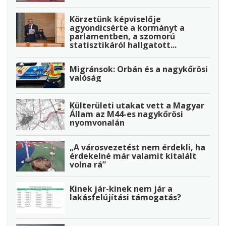
Körzetünk képviselője
agyondicsérte a kormányt a
parlamentben, a szomorú
statisztikáról hallgatott...
Migránsok: Orbán és a nagykőrösi
valóság
Külterületi utakat vett a Magyar
Állam az M44-es nagykőrösi
nyomvonalán
„A városvezetést nem érdekli, ha
érdekelné már valamit kitalált
volna rá”
Kinek jár-kinek nem jár a
lakásfelújítási támogatás?