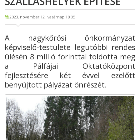
SZÁLLÁSHELYEK ÉPÍTÉSE
2023. november 12., vasárnap 18:05
A nagykőrösi önkormányzat
képviselő-testülete legutóbbi rendes
ülésén 8 millió forinttal toldotta meg
a Pálfájai Oktatóközpont
fejlesztésére két évvel ezelőtt
benyújtott pályázat önrészét.