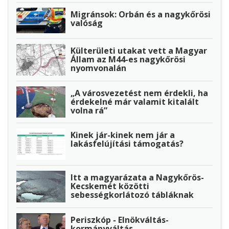
Migránsok: Orbán és a nagykőrösi
valóság
Külterületi utakat vett a Magyar
Állam az M44-es nagykőrösi
nyomvonalán
„A városvezetést nem érdekli, ha
érdekelné már valamit kitalált
volna rá”
Kinek jár-kinek nem jár a
lakásfelújítási támogatás?
Itt a magyarázata a Nagykőrös-
Kecskemét közötti
sebességkorlátozó tábláknak
Periszkóp - Elnökváltás-
kormányváltás