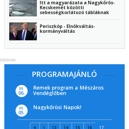
Itt a magyarázata a Nagykőrös-
Kecskemét közötti
sebességkorlátozó tábláknak
Periszkóp - Elnökváltás-
kormányváltás
DERSHAN
PROGRAMAJÁNLÓ
Remek program a Mészáros
09.
Vendéglőben
06.
Nagykőrösi Napok!
09.
05.
13
14
15
16
17