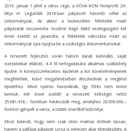
2010. január 1-jétől a város cége, a KÖVA-KOM Nonprofit Zrt.
látja el. Legutóbb 2018-ban pályázott hasonló céllal az
önkormányzat, de akkor a kedvezőtlen feltételek miatt
pályázatát visszavonta. Vozárné Ragó Ildikó vezérigazgató két
évvel ezelőtt az javasolta, a feltételek változása miatt az
önkormányzat újra nyújtsa be a szükséges dokumentumokat.
A tervezett fejlesztés során három darab különálló, saját
vizesblokkal ellátott, 4-4 fő befogadására alkalmas szálláshely
épülne. A könnyűszerkezetes épületek a kor követelményeinek
megfelelőek, külső megjelenésében illeszkednek a meglévő
épülethez. Mivel nyáron használnák, így fűtés nem lenne
bennük. Két évvel ezelőtt a tervezett költséget nettó
35.681.418,– forintban határozták meg, amelyhez 20.000.000,–
forintot igényelt a város, a többit önerőből biztosítja.
Most kiderült, hogy nem csak isten malmai őrölnek lassan,
hanem a pálfájai pályázat sorsa is nehezen akar elrendeződni. A