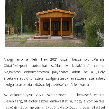
Ahogy arról a Heti Hírek 2021 őszén beszámolt, „Pálfájai
Oktatóközpont turisztikai szálláshely kialakítása” címmel
Nagykőrös önkormányzata pályázatot adott be a „Helyi
értékekre épülő turisztikai szolgáltatások fejlesztése: szálláshely
szolgáltatások kialakítása, fejlesztése” című felhívásra.
Az önkormányzat 2021. szeptember 30-i képviselő-testületi
ülésén tárgyalt előterjesztés emlékeztet rá, hogy a volt pálfájai
napközis tábor helyén működő oktatóközpont üzemeltetését