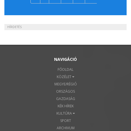
HÍRDETÉS
NAVIGÁCIÓ
FŐOLDAL
KÖZÉLET
MEGYE/RÉGIÓ
ORSZÁGOS
GAZDASÁG
KÉK HÍREK
KULTÚRA
SPORT
ARCHIVUM