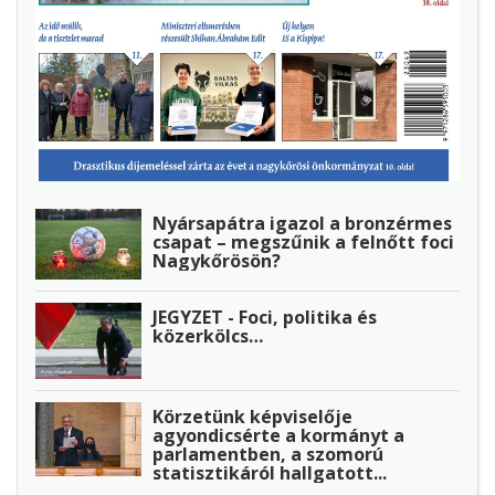
Nyársapátra igazol a bronzérmes
csapat – megszűnik a felnőtt foci
Nagykőrösön?
JEGYZET - Foci, politika és
közerkölcs…
Körzetünk képviselője
agyondicsérte a kormányt a
parlamentben, a szomorú
statisztikáról hallgatott...