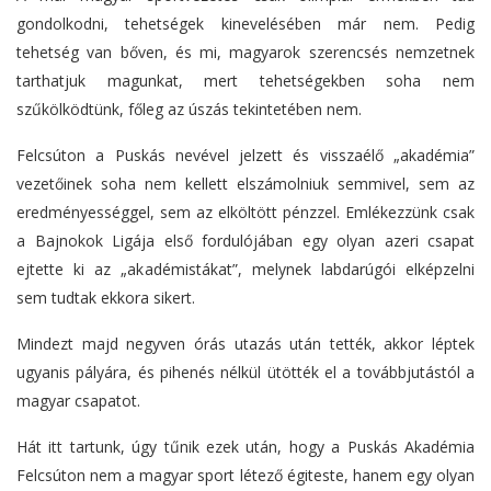
gondolkodni, tehetségek kinevelésében már nem. Pedig
tehetség van bőven, és mi, magyarok szerencsés nemzetnek
tarthatjuk magunkat, mert tehetségekben soha nem
szűkölködtünk, főleg az úszás tekintetében nem.
Felcsúton a Puskás nevével jelzett és visszaélő „akadémia”
vezetőinek soha nem kellett elszámolniuk semmivel, sem az
eredményességgel, sem az elköltött pénzzel. Emlékezzünk csak
a Bajnokok Ligája első fordulójában egy olyan azeri csapat
ejtette ki az „akadémistákat”, melynek labdarúgói elképzelni
sem tudtak ekkora sikert.
Mindezt majd negyven órás utazás után tették, akkor léptek
ugyanis pályára, és pihenés nélkül ütötték el a továbbjutástól a
magyar csapatot.
Hát itt tartunk, úgy tűnik ezek után, hogy a Puskás Akadémia
Felcsúton nem a magyar sport létező égiteste, hanem egy olyan