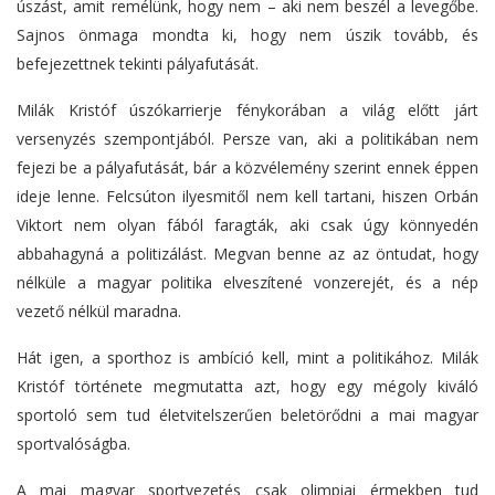
úszást, amit remélünk, hogy nem – aki nem beszél a levegőbe.
Sajnos önmaga mondta ki, hogy nem úszik tovább, és
befejezettnek tekinti pályafutását.
Milák Kristóf úszókarrierje fénykorában a világ előtt járt
versenyzés szempontjából. Persze van, aki a politikában nem
fejezi be a pályafutását, bár a közvélemény szerint ennek éppen
ideje lenne. Felcsúton ilyesmitől nem kell tartani, hiszen Orbán
Viktort nem olyan fából faragták, aki csak úgy könnyedén
abbahagyná a politizálást. Megvan benne az az öntudat, hogy
nélküle a magyar politika elveszítené vonzerejét, és a nép
vezető nélkül maradna.
Hát igen, a sporthoz is ambíció kell, mint a politikához. Milák
Kristóf története megmutatta azt, hogy egy mégoly kiváló
sportoló sem tud életvitelszerűen beletörődni a mai magyar
sportvalóságba.
A mai magyar sportvezetés csak olimpiai érmekben tud