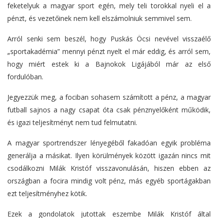
feketelyuk a magyar sport egén, mely teli torokkal nyeli el a
pénzt, és vezetőinek nem kell elszámolniuk semmivel sem.
Arról senki sem beszél, hogy Puskás Öcsi nevével visszaélő
„sportakadémia” mennyi pénzt nyelt el már eddig, és arról sem,
hogy miért estek ki a Bajnokok Ligájából már az első
fordulóban.
Jegyezzük meg, a fociban sohasem számított a pénz, a magyar
futball sajnos a nagy csapat óta csak pénznyelőként működik,
és igazi teljesítményt nem tud felmutatni.
A magyar sportrendszer lényegéből fakadóan egyik probléma
generálja a másikat. Ilyen körülmények között igazán nincs mit
csodálkozni Milák Kristóf visszavonulásán, hiszen ebben az
országban a focira mindig volt pénz, más egyéb sportágakban
ezt teljesítményhez kötik.
Ezek a gondolatok jutottak eszembe Milák Kristóf által