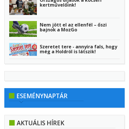
Országos díjasok a kocséri
kertművelőink!
Nem jött el az ellenfél – őszi
bajnok a MozGo
Szeretet tere - annyira fals, hogy
még a Holdról is látszik!
ESEMÉNYNAPTÁR
AKTUÁLIS HÍREK