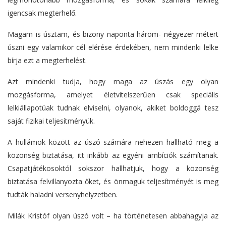
igencsak megterhelő.
Magam is úsztam, és bizony naponta három- négyezer métert
úszni egy valamikor cél elérése érdekében, nem mindenki lelke
bírja ezt a megterhelést.
Azt mindenki tudja, hogy maga az úszás egy olyan
mozgásforma, amelyet életvitelszerűen csak speciális
lelkiállapotúak tudnak elviselni, olyanok, akiket boldoggá tesz
saját fizikai teljesítményük.
A hullámok között az úszó számára nehezen hallható meg a
közönség biztatása, itt inkább az egyéni ambíciók számítanak.
Csapatjátékosoktól sokszor hallhatjuk, hogy a közönség
biztatása felvillanyozta őket, és önmaguk teljesítményét is meg
tudták haladni versenyhelyzetben.
Milák Kristóf olyan úszó volt – ha történetesen abbahagyja az