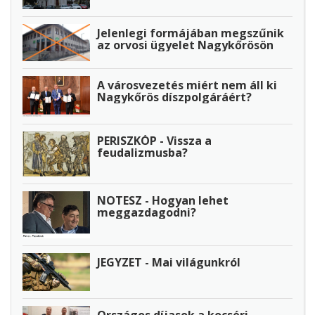
Jelenlegi formájában megszűnik
az orvosi ügyelet Nagykőrösön
A városvezetés miért nem áll ki
Nagykőrös díszpolgáráért?
PERISZKÓP - Vissza a
feudalizmusba?
NOTESZ - Hogyan lehet
meggazdagodni?
JEGYZET - Mai világunkról