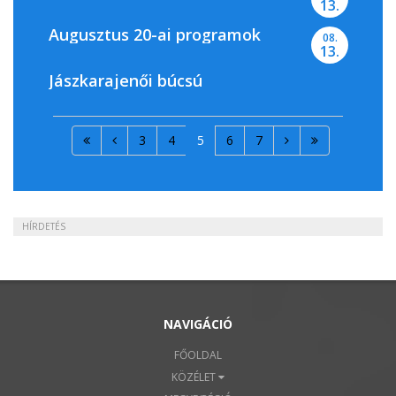
13.
Augusztus 20-ai programok
08.
13.
Jászkarajenői búcsú
3
4
5
6
7
HÍRDETÉS
NAVIGÁCIÓ
FŐOLDAL
KÖZÉLET