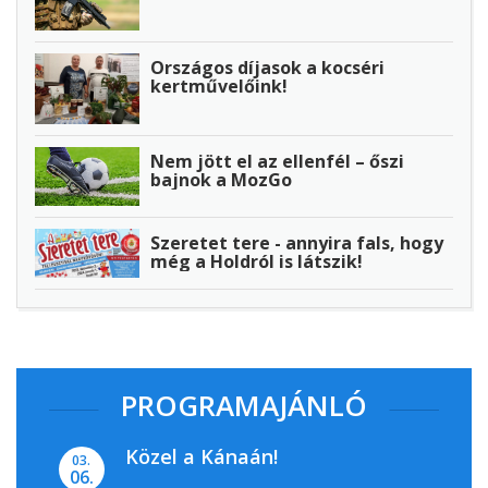
Országos díjasok a kocséri
kertművelőink!
Nem jött el az ellenfél – őszi
bajnok a MozGo
Szeretet tere - annyira fals, hogy
még a Holdról is látszik!
PROGRAMAJÁNLÓ
Közel a Kánaán!
03.
06.