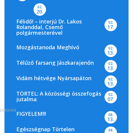
02.
20.
Félidő! – interjú Dr. Lakos
02.
Rolanddal, Csemő
17.
polgármesterével
Mozgástanoda Meghívó
02.
13.
Télűző farsang Jászkarajenőn
02.
13.
Vidám hétvége Nyársapáton
02.
13.
TÖRTEL: A közösségi összefogás
02.
jutalma
07.
DERSHAN
FIGYELEM!!!
08.
13.
Egészségnap Törtelen
08.