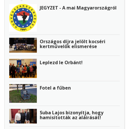
JEGYZET - A mai Magyarországról
Országos díjra jelölt kocséri
kertművelők elismerése
Leplezd le Orbánt!
Fotel a fűben
Suba Lajos bizonyítja, hogy
hamisították az aláírását!