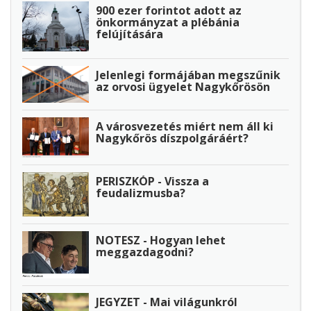
900 ezer forintot adott az
önkormányzat a plébánia
felújítására
Jelenlegi formájában megszűnik
az orvosi ügyelet Nagykőrösön
A városvezetés miért nem áll ki
Nagykőrös díszpolgáráért?
PERISZKÓP - Vissza a
feudalizmusba?
NOTESZ - Hogyan lehet
meggazdagodni?
JEGYZET - Mai világunkról