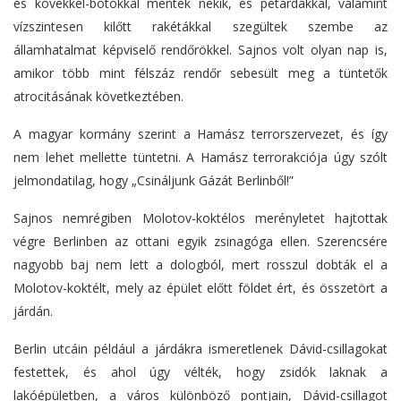
és kövekkel-botokkal mentek nekik, és petárdákkal, valamint
vízszintesen kilőtt rakétákkal szegültek szembe az
államhatalmat képviselő rendőrökkel. Sajnos volt olyan nap is,
amikor több mint félszáz rendőr sebesült meg a tüntetők
atrocitásának következtében.
A magyar kormány szerint a Hamász terrorszervezet, és így
nem lehet mellette tüntetni. A Hamász terrorakciója úgy szólt
jelmondatilag, hogy „Csináljunk Gázát Berlinből!”
Sajnos nemrégiben Molotov-koktélos merényletet hajtottak
végre Berlinben az ottani egyik zsinagóga ellen. Szerencsére
nagyobb baj nem lett a dologból, mert rosszul dobták el a
Molotov-koktélt, mely az épület előtt földet ért, és összetört a
járdán.
Berlin utcáin például a járdákra ismeretlenek Dávid-csillagokat
festettek, és ahol úgy vélték, hogy zsidók laknak a
lakóépületben, a város különböző pontjain, Dávid-csillagot