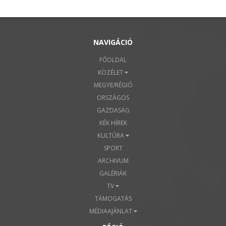
NAVIGÁCIÓ
FŐOLDAL
KÖZÉLET
MEGYE/RÉGIÓ
ORSZÁGOS
GAZDASÁG
KÉK HÍREK
KULTÚRA
SPORT
ARCHIVUM
GALÉRIÁK
TV
TÁMOGATÁS
MÉDIAAJÁNLAT