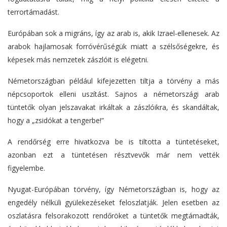
terrortámadást.
Európában sok a migráns, így az arab is, akik Izrael-ellenesek. Az
arabok hajlamosak forróvérűségük miatt a szélsőségekre, és
képesek más nemzetek zászlóit is elégetni.
Németországban például kifejezetten tiltja a törvény a más
népcsoportok elleni uszítást. Sajnos a németországi arab
tüntetők olyan jelszavakat irkáltak a zászlóikra, és skandáltak,
hogy a „zsidókat a tengerbe!”
A rendőrség erre hivatkozva be is tiltotta a tüntetéseket,
azonban ezt a tüntetésen résztvevők már nem vették
figyelembe.
Nyugat-Európában törvény, így Németországban is, hogy az
engedély nélküli gyülekezéseket feloszlatják. Jelen esetben az
oszlatásra felsorakozott rendőröket a tüntetők megtámadták,