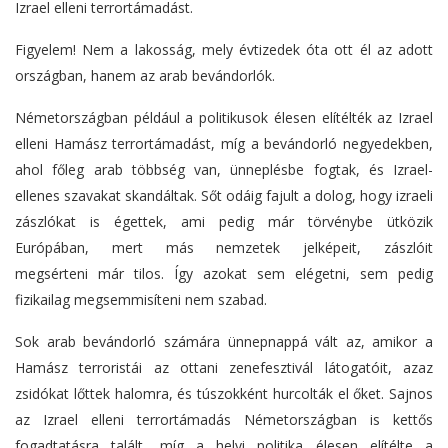
Izrael elleni terrortámadást.
Figyelem! Nem a lakosság, mely évtizedek óta ott él az adott
országban, hanem az arab bevándorlók.
Németországban például a politikusok élesen elítélték az Izrael
elleni Hamász terrortámadást, míg a bevándorló negyedekben,
ahol főleg arab többség van, ünneplésbe fogtak, és Izrael-
ellenes szavakat skandáltak. Sőt odáig fajult a dolog, hogy izraeli
zászlókat is égettek, ami pedig már törvénybe ütközik
Európában, mert más nemzetek jelképeit, zászlóit
megsérteni már tilos. Így azokat sem elégetni, sem pedig
fizikailag megsemmisíteni nem szabad.
Sok arab bevándorló számára ünnepnappá vált az, amikor a
Hamász terroristái az ottani zenefesztivál látogatóit, azaz
zsidókat lőttek halomra, és túszokként hurcolták el őket. Sajnos
az Izrael elleni terrortámadás Németországban is kettős
fogadtatásra talált, míg a helyi politika élesen elítélte a