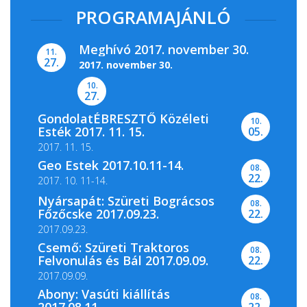
PROGRAMAJÁNLÓ
Meghívó 2017. november 30.
11.
27.
2017. november 30.
10.
27.
GondolatÉBRESZTŐ Közéleti
10.
A Magyar Nemzeti Levéltár Pest Megyei
Esték 2017. 11. 15.
05.
Levéltára, valamint a...
2017. 11. 15.
Geo Estek 2017.10.11-14.
08.
22.
2017. 10. 11-14.
Nyársapát: Szüreti Bográcsos
08.
Főzőcske 2017.09.23.
22.
2017.09.23.
Csemő: Szüreti Traktoros
08.
Felvonulás és Bál 2017.09.09.
22.
2017.09.09.
Abony: Vasúti kiállítás
08.
2017.08.11.
22.