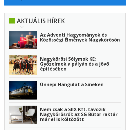
AKTUÁLIS HÍREK
Az Adventi Hagyományok és
Közösségi Élmények Nagykőrösön
Nagykőrösi Sólymok KE:
Győzelmek a pályán és a jövő
építésében
Ünnepi Hangulat a Síneken
Nem csak a SIIX Kft. távozik
Nagykőrösről: az SG Bútor raktár
már el is költözött