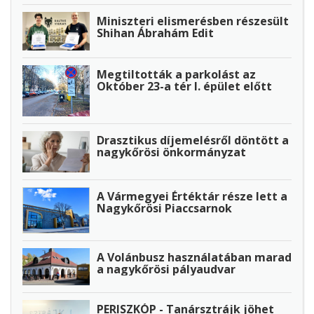
Miniszteri elismerésben részesült
Shihan Ábrahám Edit
Megtiltották a parkolást az
Október 23-a tér I. épület előtt
Drasztikus díjemelésről döntött a
nagykőrösi önkormányzat
A Vármegyei Értéktár része lett a
Nagykőrösi Piaccsarnok
A Volánbusz használatában marad
a nagykőrösi pályaudvar
PERISZKÓP - Tanársztrájk jöhet