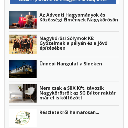
Az Adventi Hagyományok és
Közösségi Élmények Nagykőrösön
Nagykőrösi Sólymok KE:
Győzelmek a pályán és a jövő
építésében
Ünnepi Hangulat a Síneken
Nem csak a SIIX Kft. távozik
Nagykőrösről: az SG Bútor raktár
már el is költözött
Részletekről hamarosan...