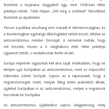
festettek a bejáratra. Nagyjából úgy, mint 1938-ban Hitler
pribékjei tették. Több helyen „Öld meg a zsidókat!” felszólítást
festettek az épületekre.
Persze a politikai visszhang sem maradt el Németországban, és
a Bundestagban egyhangú állásfoglalást tettek közzé, elítélve az
antiszemitizmus minden formáját. A németek tudták, hogy
mit tesznek, hiszen a II. világháború előtt Hitler pribékjei
ugyanezt tették, s randalíroztak Berlin utcáin.
Európa népeinek vigyázniuk kell arra saját érdekükben, hogy ne
éledjen ujjá Európában az antiszemitizmus, mert ez önpusztító
háborúba űzheti Európát. Sajnos az a tapasztalat, hogy a
migránstömegek miatt, melyek főleg keleti arabokból állnak,
újjáéled Európában is az antiszemitizmus, melyet a migránsok
hurcolnak be Európába.
Az antiszemitizmus újjáéledése sajnos világjelenség, mely