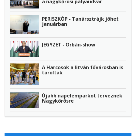
a nagykőrösi pályaudvar
PERISZKÓP - Tanársztrájk jöhet
januárban
JEGYZET - Orbán-show
A Harcosok a litván fővárosban is
taroltak
Újabb napelemparkot terveznek
Nagykőrösre