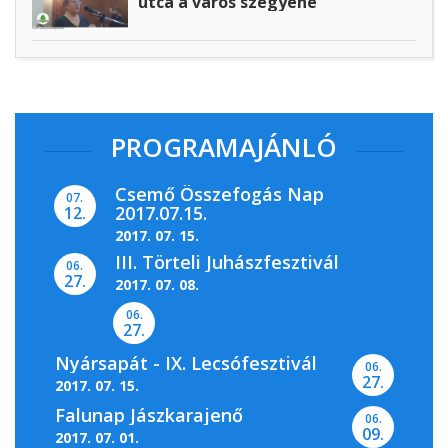
utca a város szégyene
PROGRAMAJÁNLÓ
Csemő Összefogás Nap
07.
2017.07.15.
12.
2017. 07. 15.
III. Törteli Juhászfesztivál
06.
27.
2017. 07. 08.
06.
27.
Nyársapát - IX. Lecsófesztivál
06.
27.
2017. 07. 15.
Falunap Jászkarajenő
06.
09.
2017. 07. 01.