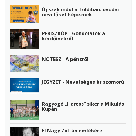
Új szak indul a Toldiban: óvodai
nevelőket képeznek
PERISZKÓP - Gondolatok a
kérdőívekről
NOTESZ - A pénzről
JEGYZET - Nevetséges és szomorú
Ragyogó „Harcos” siker a Mikulás
Kupán
El Nagy Zoltán emlékére