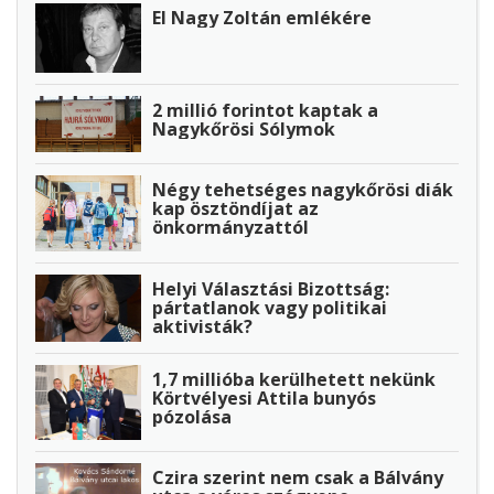
El Nagy Zoltán emlékére
2 millió forintot kaptak a
Nagykőrösi Sólymok
Négy tehetséges nagykőrösi diák
kap ösztöndíjat az
önkormányzattól
Helyi Választási Bizottság:
pártatlanok vagy politikai
aktivisták?
1,7 millióba kerülhetett nekünk
Körtvélyesi Attila bunyós
pózolása
Czira szerint nem csak a Bálvány