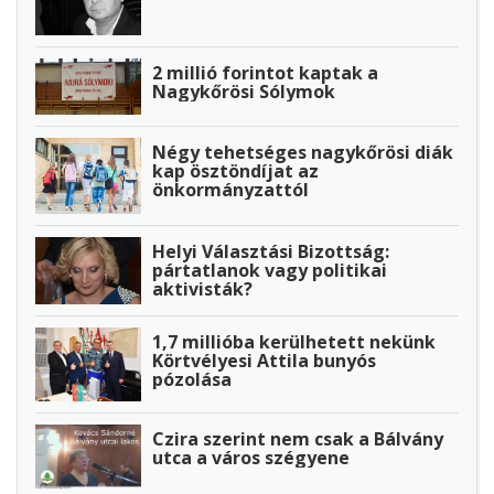
2 millió forintot kaptak a
Nagykőrösi Sólymok
Négy tehetséges nagykőrösi diák
kap ösztöndíjat az
önkormányzattól
Helyi Választási Bizottság:
pártatlanok vagy politikai
aktivisták?
1,7 millióba kerülhetett nekünk
Körtvélyesi Attila bunyós
pózolása
Czira szerint nem csak a Bálvány
utca a város szégyene