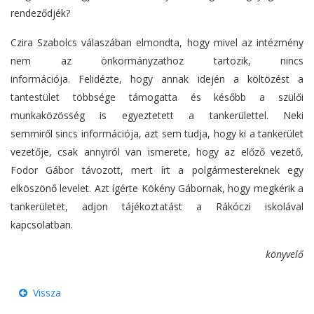
rendeződjék?
Czira Szabolcs válaszában elmondta, hogy mivel az intézmény
nem az önkormányzathoz tartozik, nincs
információja. Felidézte, hogy annak idején a költözést a
tantestület többsége támogatta és később a szülői
munkaközösség is egyeztetett a tankerülettel. Neki
semmiről sincs információja, azt sem tudja, hogy ki a tankerület
vezetője, csak annyiról van ismerete, hogy az előző vezető,
Fodor Gábor távozott, mert írt a polgármestereknek egy
elköszönő levelet. Azt ígérte Kökény Gábornak, hogy megkérik a
tankerületet, adjon tájékoztatást a Rákóczi iskolával
kapcsolatban.
könyvelő
Vissza