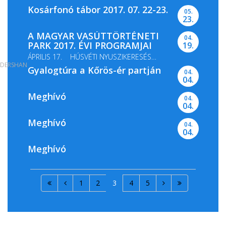
Kosárfonó tábor 2017. 07. 22-23.
05.
23.
A MAGYAR VASÚTTÖRTÉNETI
04.
PARK 2017. ÉVI PROGRAMJAI
19.
ÁPRILIS 17. HÚSVÉTI NYUSZIKERESÉS
DERSHAN
Gyalogtúra a Kőrös-ér partján
MÁJUS 13-14. GŐZMOZDONY...
04.
04.
Meghívó
04.
04.
Meghívó
04.
04.
Meghívó
1
2
3
4
5