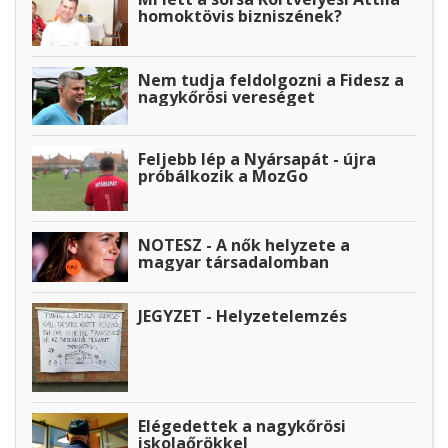
homoktövis bizniszének?
Nem tudja feldolgozni a Fidesz a
nagykőrösi vereséget
Feljebb lép a Nyársapát - újra
próbálkozik a MozGo
NOTESZ - A nők helyzete a
magyar társadalomban
JEGYZET - Helyzetelemzés
Elégedettek a nagykőrösi
iskolaőrökkel