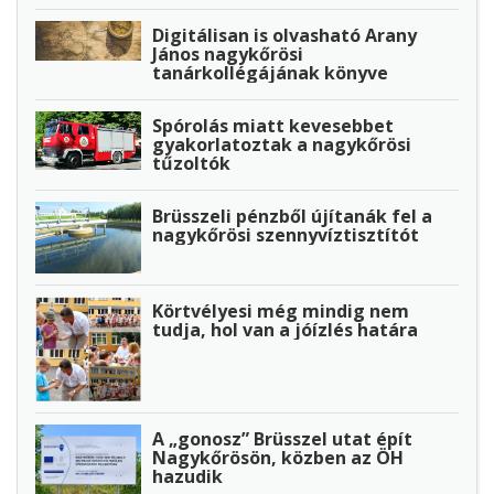
Digitálisan is olvasható Arany
János nagykőrösi
tanárkollégájának könyve
Spórolás miatt kevesebbet
gyakorlatoztak a nagykőrösi
tűzoltók
Brüsszeli pénzből újítanák fel a
nagykőrösi szennyvíztisztítót
Körtvélyesi még mindig nem
tudja, hol van a jóízlés határa
A „gonosz” Brüsszel utat épít
Nagykőrösön, közben az ÖH
hazudik