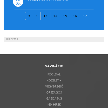
05.
13
14
15
16
17
HÍRDETÉS
NAVIGÁCIÓ
FŐOLDAL
KÖZÉLET
MEGYE/RÉGIÓ
ORSZÁGOS
GAZDASÁG
KÉK HÍREK