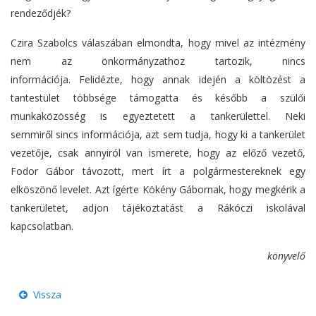
rendeződjék?
Czira Szabolcs válaszában elmondta, hogy mivel az intézmény
nem az önkormányzathoz tartozik, nincs
információja. Felidézte, hogy annak idején a költözést a
tantestület többsége támogatta és később a szülői
munkaközösség is egyeztetett a tankerülettel. Neki
semmiről sincs információja, azt sem tudja, hogy ki a tankerület
vezetője, csak annyiról van ismerete, hogy az előző vezető,
Fodor Gábor távozott, mert írt a polgármestereknek egy
elköszönő levelet. Azt ígérte Kökény Gábornak, hogy megkérik a
tankerületet, adjon tájékoztatást a Rákóczi iskolával
kapcsolatban.
könyvelő
Vissza