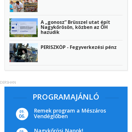
A „gonosz” Brüsszel utat épít
Nagykőrösön, közben az ÖH
hazudik
PERISZKÓP - Fegyverkezési pénz
DERSHAN
PROGRAMAJÁNLÓ
Remek program a Mészáros
09.
Vendéglőben
06.
Nagykőrösi Napok!
09.