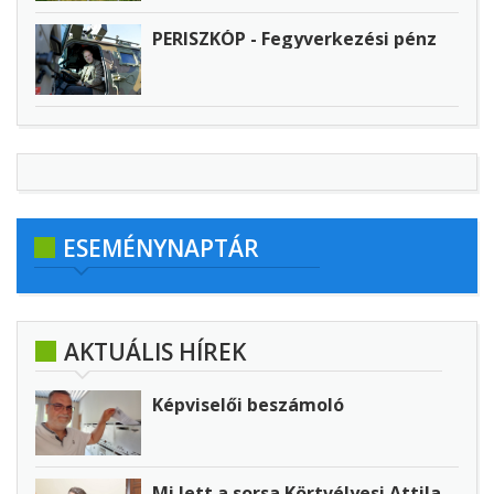
PERISZKÓP - Fegyverkezési pénz
ESEMÉNYNAPTÁR
AKTUÁLIS HÍREK
Képviselői beszámoló
Mi lett a sorsa Körtvélyesi Attila