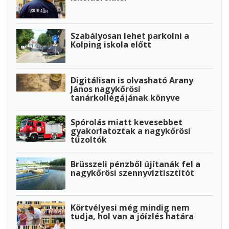
Szabályosan lehet parkolni a
Kolping iskola előtt
Digitálisan is olvasható Arany
János nagykőrösi
tanárkollégájának könyve
Spórolás miatt kevesebbet
gyakorlatoztak a nagykőrösi
tűzoltók
Brüsszeli pénzből újítanák fel a
nagykőrösi szennyvíztisztítót
Körtvélyesi még mindig nem
tudja, hol van a jóízlés határa