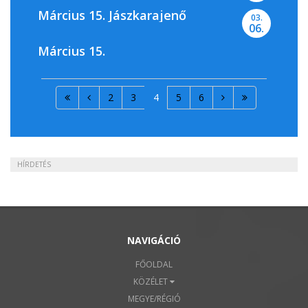
Március 15. Jászkarajenő
03.
06.
Március 15.
2
3
4
5
6
HÍRDETÉS
NAVIGÁCIÓ
FŐOLDAL
KÖZÉLET
MEGYE/RÉGIÓ