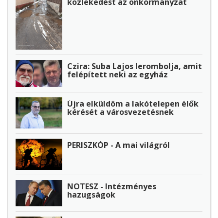
közlekedést az önkormányzat
Czira: Suba Lajos lerombolja, amit
felépített neki az egyház
Újra elküldöm a lakótelepen élők
kérését a városvezetésnek
PERISZKÓP - A mai világról
NOTESZ - Intézményes
hazugságok