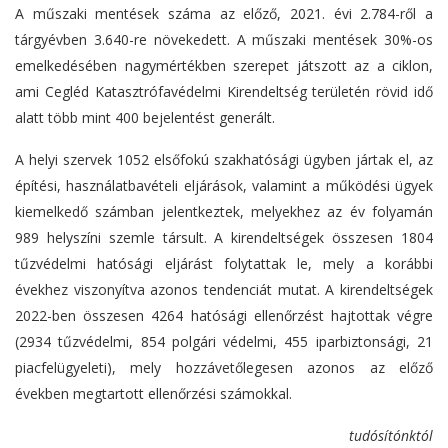
A műszaki mentések száma az előző, 2021. évi 2.784-ről a
tárgyévben 3.640-re növekedett. A műszaki mentések 30%-os
emelkedésében nagymértékben szerepet játszott az a ciklon,
ami Cegléd Katasztrófavédelmi Kirendeltség területén rövid idő
alatt több mint 400 bejelentést generált.
A helyi szervek 1052 elsőfokú szakhatósági ügyben jártak el, az
építési, használatbavételi eljárások, valamint a működési ügyek
kiemelkedő számban jelentkeztek, melyekhez az év folyamán
989 helyszíni szemle társult. A kirendeltségek összesen 1804
tűzvédelmi hatósági eljárást folytattak le, mely a korábbi
évekhez viszonyítva azonos tendenciát mutat. A kirendeltségek
2022-ben összesen 4264 hatósági ellenőrzést hajtottak végre
(2934 tűzvédelmi, 854 polgári védelmi, 455 iparbiztonsági, 21
piacfelügyeleti), mely hozzávetőlegesen azonos az előző
években megtartott ellenőrzési számokkal.
tudósítónktól