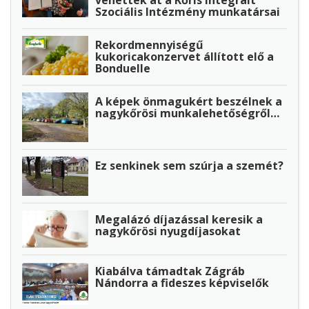
Szociális Intézmény munkatársai
Rekordmennyiségű
kukoricakonzervet állított elő a
Bonduelle
A képek önmagukért beszélnek a
nagykőrösi munkalehetőségről…
Ez senkinek sem szúrja a szemét?
Megalázó díjazással keresik a
nagykőrösi nyugdíjasokat
Kiabálva támadtak Zágráb
Nándorra a fideszes képviselők