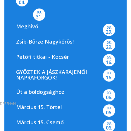
04.
03.
31.
Meghívó
03.
29.
Zsib-Börze Nagykőrös!
03.
29.
Petőfi titkai - Kocsér
03.
16.
GYŐZTEK A JÁSZKARAJENŐI
03.
NAPRAFORGÓK!
16.
Út a boldogsághoz
03.
06.
DERSHAN
Március 15. Törtel
03.
06.
Március 15. Csemő
03.
06.