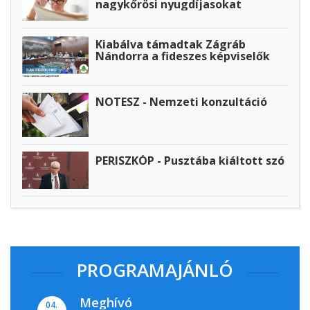
nagykőrösi nyugdíjasokat
Kiabálva támadtak Zágráb
Nándorra a fideszes képviselők
NOTESZ - Nemzeti konzultáció
PERISZKÓP - Pusztába kiáltott szó
PROGRAMAJÁNLÓ
Meghívó
04.