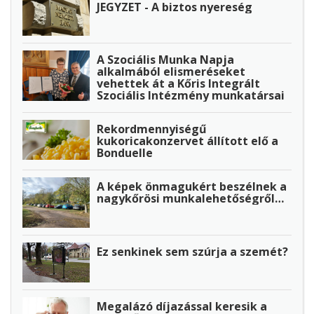
JEGYZET - A biztos nyereség
A Szociális Munka Napja
alkalmából elismeréseket
vehettek át a Kőris Integrált
Szociális Intézmény munkatársai
Rekordmennyiségű
kukoricakonzervet állított elő a
Bonduelle
A képek önmagukért beszélnek a
nagykőrösi munkalehetőségről…
Ez senkinek sem szúrja a szemét?
Megalázó díjazással keresik a