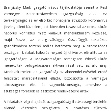
Branyiczky Márk igazgató írásos tájékoztatója szerint a Pest
Vármegyei Katasztrófavédelmi Igazgatóság 2022. évi
tevékenységét az év első két hónapjára áthúzódó koronavírus
járvány elleni küzdelem, ezt követően tavasszal az orosz–ukrán
háborús konfliktus miatt kialakult menekülthullám kezelése,
majd ősszel, az energiaválsággal összefüggő, takarékos
gazdálkodásra történő átállás határozta meg. A szomszédos
országban kialakult háborús helyzet új kihívások elé állította az
igazgatóságot. A Magyarországra tömegesen érkező ukrán
menekültek befogadásában aktívan részt vett az állomány.
Mindezek mellett az igazgatóság az alaprendeltetéséből eredő
feladatait maradéktalanul ellátta, biztosította a vármegye
lakosságának élet- és vagyonbiztonságát, amelyhez a
szükséges források és eszközök rendelkezésre álltak.
A feladatok végrehajtását az igazgatóság illetékességi területén
állandó készenléti szolgálattal 9 hivatásos tűzoltó-