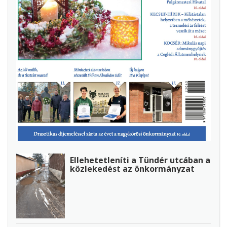
Ellehetetleníti a Tündér utcában a
közlekedést az önkormányzat