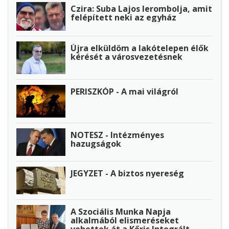
Czira: Suba Lajos lerombolja, amit
felépített neki az egyház
Újra elküldöm a lakótelepen élők
kérését a városvezetésnek
PERISZKÓP - A mai világról
NOTESZ - Intézményes
hazugságok
JEGYZET - A biztos nyereség
A Szociális Munka Napja
alkalmából elismeréseket
vehettek át a Kőris Integrált