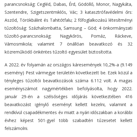
parancsnokság: Cegléd, Dabas, Érd, Gödöllő, Monor, Nagykáta,
Szentendre, Szigetszentmiklós, Vác; 3 katasztrófavédelmi őrs:
Aszód, Törökbálint és Tahitótfalu; 2 főfoglalkozású létesítményi
tűzoltóság: Százhalombatta, Samsung – Göd; 4 önkormányzati
tűzoltó-parancsnokság: Nagykőrös, Pomáz, Ráckeve,
Vámosmikola; valamint 7 önállóan beavatkozó és 32
közreműködő önkéntes tűzoltó egyesület biztosította.
A 2022. év folyamán az országos káresemények 10,2%-a (9.149
esemény) Pest vármegye területén következett be. Ezek közül a
tényleges tűzoltói beavatkozások száma 6.112 volt. A magas
eseményszámot nagymértékben befolyásolta, hogy 2022.
január 29-én a szélsőséges időjárás következtében 416
beavatkozást igénylő eseményt kellett kezelni, valamint a
rendkívül csapadékmentes év miatt a nyári időszakban a korábbi
évhez képest 501-gyel több szabadtéri tűzesetet kellett
felszámolni.