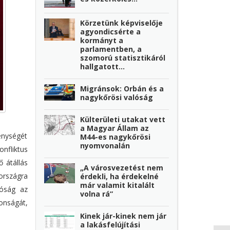
Körzetünk képviselője
agyondicsérte a
kormányt a
parlamentben, a
szomorú statisztikáról
hallgatott...
Migránsok: Orbán és a
nagykőrösi valóság
Külterületi utakat vett
a Magyar Állam az
enységét
M44-es nagykőrösi
nyomvonalán
onfliktus
 átállás
„A városvezetést nem
országra
érdekli, ha érdekelné
már valamit kitalált
tóság az
volna rá”
onságát,
Kinek jár-kinek nem jár
a lakásfelújítási