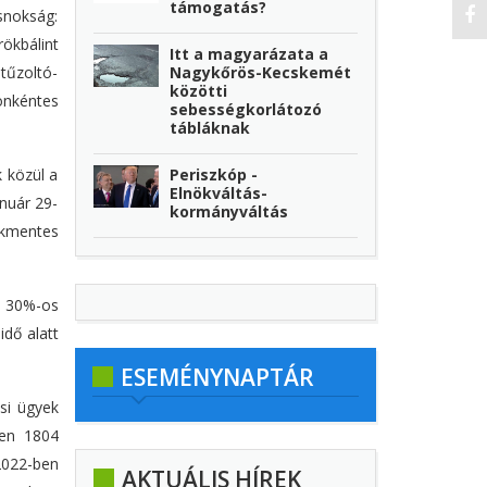
támogatás?
csnokság:
ökbálint
Itt a magyarázata a
tűzoltó-
Nagykőrös-Kecskemét
közötti
önkéntes
sebességkorlátozó
tábláknak
 közül a
Periszkóp -
Elnökváltás-
nuár 29-
kormányváltás
ékmentes
k 30%-os
idő alatt
ESEMÉNYNAPTÁR
ési ügyek
sen 1804
 2022-ben
AKTUÁLIS HÍREK