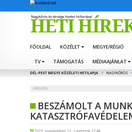
FŐOLDAL
KÖZÉLET
MEGYE/RÉGIÓ
TV
TÁMOGATÁS
MÉDIAAJÁNLAT
DÉL-PEST MEGYE KÖZÉLETI HETILAPJA
//
NAGYKŐRÖS
•
HÍRDETÉS
BESZÁMOLT A MUNKÁ
KATASZTRÓFAVÉDELE
2023. szeptember 21., csütörtök 17:48