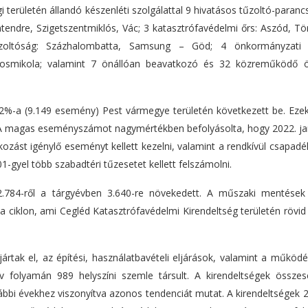
i területén állandó készenléti szolgálattal 9 hivatásos tűzoltó-paran
endre, Szigetszentmiklós, Vác; 3 katasztrófavédelmi őrs: Aszód, Tör
tűzoltóság: Százhalombatta, Samsung – Göd; 4 önkormányzati 
osmikola; valamint 7 önállóan beavatkozó és 32 közreműködő 
%-a (9.149 esemény) Pest vármegye területén következett be. Ezek
. A magas eseményszámot nagymértékben befolyásolta, hogy 2022. ja
ozást igénylő eseményt kellett kezelni, valamint a rendkívül csapad
1-gyel több szabadtéri tűzesetet kellett felszámolni.
.784-ről a tárgyévben 3.640-re növekedett. A műszaki mentése
ciklon, ami Cegléd Katasztrófavédelmi Kirendeltség területén rövid 
ártak el, az építési, használatbavételi eljárások, valamint a működ
 folyamán 989 helyszíni szemle társult. A kirendeltségek össze
orábbi évekhez viszonyítva azonos tendenciát mutat. A kirendeltségek