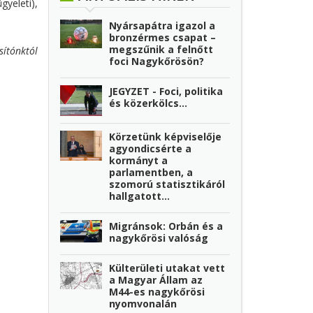
gyeleti),
Nyársapátra igazol a
bronzérmes csapat –
megszűnik a felnőtt
sítónktól
foci Nagykőrösön?
JEGYZET - Foci, politika
és közerkölcs…
Körzetünk képviselője
agyondicsérte a
kormányt a
parlamentben, a
szomorú statisztikáról
hallgatott...
Migránsok: Orbán és a
nagykőrösi valóság
Külterületi utakat vett
a Magyar Állam az
M44-es nagykőrösi
nyomvonalán