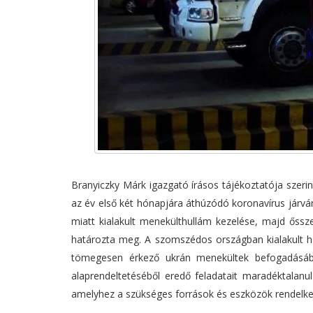
Branyiczky Márk igazgató írásos tájékoztatója szeri
az év első két hónapjára áthúzódó koronavírus járvá
miatt kialakult menekülthullám kezelése, majd őssze
határozta meg. A szomszédos országban kialakult háb
tömegesen érkező ukrán menekültek befogadásába
alaprendeltetéséből eredő feladatait maradéktalanul
amelyhez a szükséges források és eszközök rendelkez