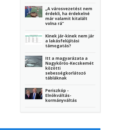
„A városvezetést nem
érdekli, ha érdekelné
már valamit kitalált
volna rá”
Kinek jár-kinek nem jár
a lakásfelújítási
támogatás?
Itt a magyarázata a
Nagykőrös-Kecskemét
közötti
sebességkorlátozó
tábláknak
Periszkóp -
Elnökváltás-
kormányváltás