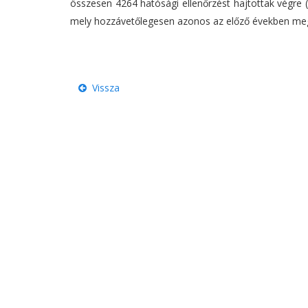
összesen 4264 hatósági ellenőrzést hajtottak végre (2
mely hozzávetőlegesen azonos az előző években megt
Vissza