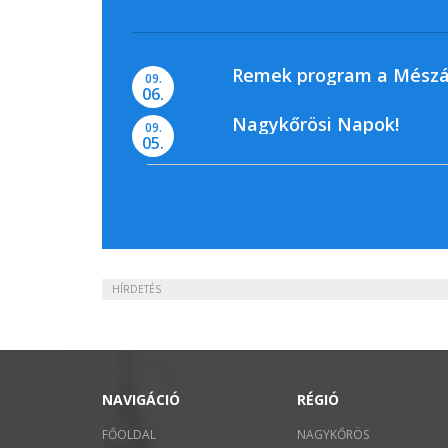
Remek program a Mészá
09.
06.
Nagykőrösi Napok!
09.
05.
HÍRDETÉS
NAVIGÁCIÓ
RÉGIÓ
FŐOLDAL
NAGYKŐRÖS