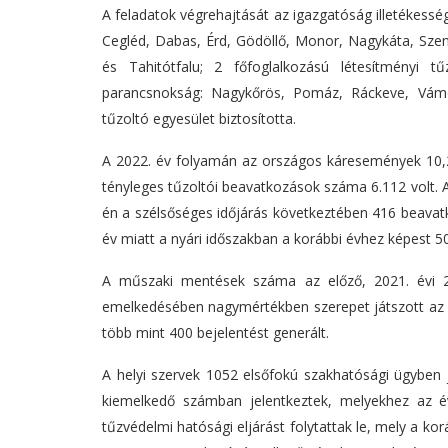
A feladatok végrehajtását az igazgatóság illetékesség
Cegléd, Dabas, Érd, Gödöllő, Monor, Nagykáta, Szent
és Tahitótfalu; 2 főfoglalkozású létesítményi 
parancsnokság: Nagykőrös, Pomáz, Ráckeve, Vám
tűzoltó egyesület biztosította.
A 2022. év folyamán az országos káresemények 10,2
tényleges tűzoltói beavatkozások száma 6.112 volt
én a szélsőséges időjárás következtében 416 beavatk
év miatt a nyári időszakban a korábbi évhez képest 50
A műszaki mentések száma az előző, 2021. évi 2
emelkedésében nagymértékben szerepet játszott az a 
több mint 400 bejelentést generált.
A helyi szervek 1052 elsőfokú szakhatósági ügyben j
kiemelkedő számban jelentkeztek, melyekhez az év
tűzvédelmi hatósági eljárást folytattak le, mely a k