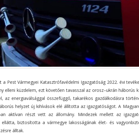
nt a Pest Vármegyei Katasztrófavédelmi Igazgatóság 2022. évi tevék
ny elleni küzdelem, ezt követően tavasszal az orosz–ukrán háborús k
l, az energiaválsággal összefüggő, takarékos gazdálkodásra történő
orús helyzet új kihívások elé állította az igazgatóságot. A Magyar
n aktívan részt vett az állomány. Mindezek mellett az igazga
 ellátta, biztosította a vármegye lakosságának élet- és vagyonbizt
ésre álltak.