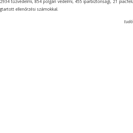
934 tűzvédelmi, 854 polgári védelmi, 455 iparbiztonsági, 21 piacfelü
artott ellenőrzési számokkal.
tudó