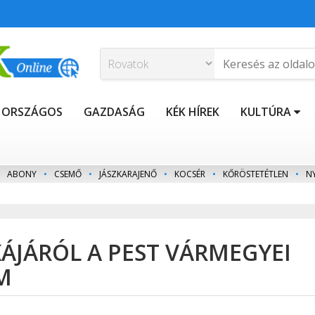
ORSZÁGOS
GAZDASÁG
KÉK HÍREK
KULTÚRA
ABONY
•
CSEMŐ
•
JÁSZKARAJENŐ
•
KOCSÉR
•
KŐRÖSTETÉTLEN
•
N
JÁRÓL A PEST VÁRMEGYEI
M