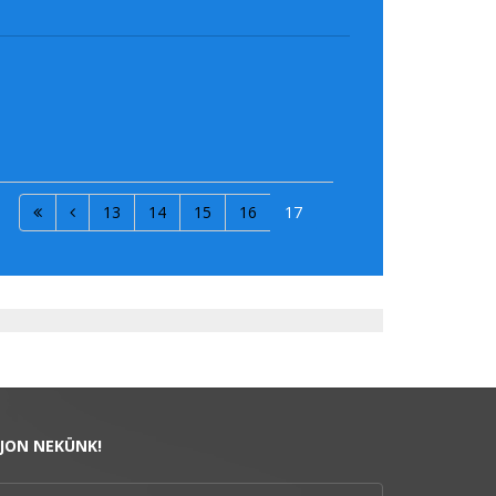
13
14
15
16
17
RJON NEKÜNK!