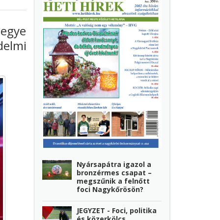
megye
delmi
Nyársapátra igazol a
bronzérmes csapat –
megszűnik a felnőtt
foci Nagykőrösön?
JEGYZET - Foci, politika
és közerkölcs…